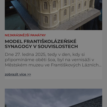
NEJKRÁSNĚJŠÍ PAMÁTKY
MODEL FRANTIŠKOLÁZEŇSKÉ
SYNAGOGY V SOUVISLOSTECH
Dne 27. ledna 2025, tedy v den, kdy si
připomínáme oběti šoa, byl na vernisáži v
Městském muzeu ve Františkových Lázních
představen model synagogy, která byla
zobrazit více >>
nacisty zničena v roce 1938. Do lázeňského
města se tak více než symbolicky vrátil
židovský svatostánek. Autorem modelu je
Bohuslav Karban z Aše. Připomeňme si nyní
některé události spojené s touto významnou
stavbou. [gallery ids="917