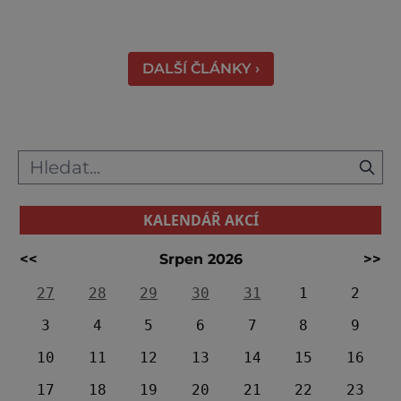
vyhledávaná turisty, kteří si zde mohou učinit
poměrně konkrétní představu o namáhavé
práci tehdejších horníků. [gallery
DALŠÍ ČLÁNKY ›
ids="91631,91630,91632,91633,91634,91635,9
KALENDÁŘ AKCÍ
<<
Srpen 2026
>>
27
28
29
30
31
1
2
3
4
5
6
7
8
9
10
11
12
13
14
15
16
17
18
19
20
21
22
23