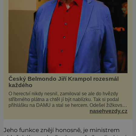
Český Belmondo Jiří Krampol rozesmál
každého
O herectví nikdy nesnil, zamiloval se ale do hvězdy
stříbrného plátna a chtěl jí být nablízku. Tak si podal
přihlášku na DAMU a stal se hercem. Odešel žižkovský
nasehvezdy.cz
matador, který všude rozdával humor, i když jemu
samotnému do smíchu zrovna nebylo. Do poslední
chvíle bojoval hlavně svým optimismem a vti
Jeho funkce znějí honosně, je ministrem