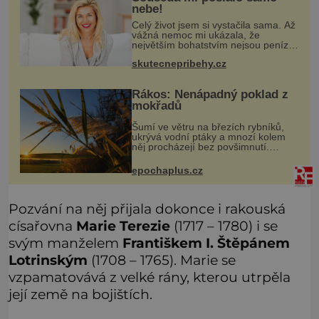
nebe!
Celý život jsem si vystačila sama. Až
vážná nemoc mi ukázala, že
největším bohatstvím nejsou peníze
ani vlastní byt, ale člověk, který je
skutecnepribehy.cz
ochotný podat pomocnou ruku.
Vždycky jsem byla spíš samotářka.
Rákos: Nenápadný poklad z
mokřadů
Šumí ve větru na březích rybníků,
ukrývá vodní ptáky a mnozí kolem
něj procházejí bez povšimnutí.
Přesto právě rákos pomáhal stavět
domy, vyrábět lodě, zapisovat první
epochaplus.cz
texty a inspiroval řadu pověstí.
Pozvání na něj přijala dokonce i rakouská
císařovna
Marie Terezie
(1717 – 1780) i se
svým manželem
Františkem I. Štěpánem
Lotrinským
(1708 – 1765). Marie se
vzpamatovává z velké rány, kterou utrpěla
její země na bojištích.