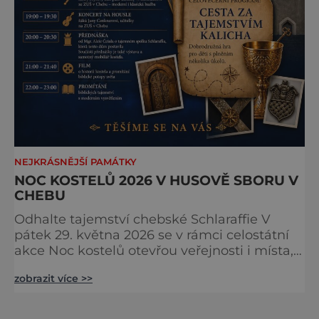
NEJKRÁSNĚJŠÍ PAMÁTKY
NOC KOSTELŮ 2026 V HUSOVĚ SBORU V
CHEBU
Odhalte tajemství chebské Schlaraffie V
pátek 29. května 2026 se v rámci celostátní
akce Noc kostelů otevřou veřejnosti i místa,
která běžně zůstávají skrytá. Jedním z
zobrazit více >>
nejzajímavějších bude bezesporu Husův
sbor Církve československé husitské v
Chebu (Vrbenského 14), který letos nabídne