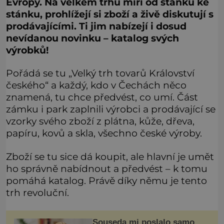
Evropy. Na velkém trhu míří od stánku ke
stánku, prohlížejí si zboží a živě diskutují s
prodávajícími. Ti jim nabízejí i dosud
nevídanou novinku – katalog svých
výrobků!
Pořádá se tu „Velký trh tovarů Království
českého“ a každý, kdo v Čechách něco
znamená, tu chce předvést, co umí. Část
zámku i park zaplnili výrobci a prodávající se
vzorky svého zboží z plátna, kůže, dřeva,
papíru, kovů a skla, všechno české výroby.
Zboží se tu sice dá koupit, ale hlavní je umět
ho správně nabídnout a předvést – k tomu
pomáhá katalog. Právě díky němu je tento
trh revoluční.
Souseda mi poslalo samo