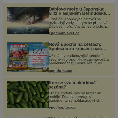
Ďáblovo moře u Japonska:
Mizí v asijském Bermudském
trojúhelníku lodě ve spárech
Jižně od japonských ostrovů se
neznámé síly?
rozkládají vody, kterým se přezdívá
Ďáblovo moře. Vypráví se o lodích
mizejících beze stopy, podivných
epochalnisvet.cz
světlech, zrádných proudech i
mořských dracích, kteří měli tyto ko
Nová Epocha na cestách:
Společně za krásami naší
vlasti
Už máte v nadcházející turistické
sezoně vybráno, které zajímavosti a
pamětihodnosti České republiky
navštívíte? V prodeji je právě nové
číslo Epochy na cestách, které vám
panidomu.cz
při rozhodování určitě pomůž
Kde se vzala okurková
sezóna?
Prostě období, kdy se téměř nic
neděje. Divadla nehrají, v
parlamentu se nehlasuje, všichni
jsou na dovolené a média tak nemají
epochaplus.cz
o čem mluvit a psát. A vymýšlejí si
proto témata, které nikoho nezajímaj