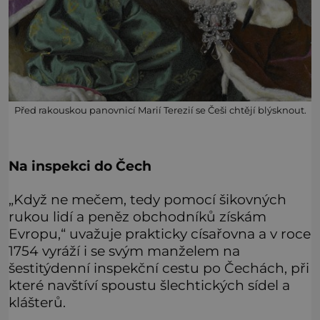
Před rakouskou panovnicí Marií Terezií se Češi chtějí blýsknout.
Na inspekci do Čech
„Když ne mečem, tedy pomocí šikovných
rukou lidí a peněz obchodníků získám
Evropu,“ uvažuje prakticky císařovna a v roce
1754 vyráží i se svým manželem na
šestitýdenní inspekční cestu po Čechách, při
které navštíví spoustu šlechtických sídel a
klášterů.