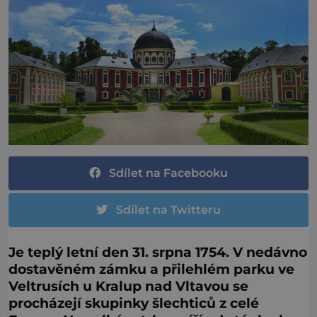
Sdílet na Facebooku
Sdílet na Twitteru
Je teplý letní den 31. srpna 1754. V nedávno
dostavěném zámku a přilehlém parku ve
Veltrusích u Kralup nad Vltavou se
procházejí skupinky šlechticů z celé