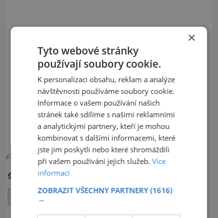
×
Tyto webové stránky
používají soubory cookie.
K personalizaci obsahu, reklam a analýze
návštěvnosti používáme soubory cookie.
Informace o vašem používání našich
stránek také sdílíme s našimi reklamními
a analytickými partnery, kteří je mohou
kombinovat s dalšími informacemi, které
jste jim poskytli nebo které shromáždili
Foto: Wikimedia Commons
při vašem používání jejich služeb.
Více
informací
VELTRUSY
ZÁMEK
ŠTÍTKY:
ZOBRAZIT VŠECHNY PARTNERY
(1616)
ZÁMEK VELTRUSY
→