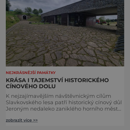
NEJKRÁSNĚJŠÍ PAMÁTKY
KRÁSA I TAJEMSTVÍ HISTORICKÉHO
CÍNOVÉHO DOLU
K nejzajímavějším návštěvnickým cílům
Slavkovského lesa patří historický cínový důl
Jeroným nedaleko zaniklého horního města
Čistá. Dolovat se v něm začalo už ve
zobrazit více >>
středověku. Národní kulturní památka je
dnes přístupná veřejnosti a hojně