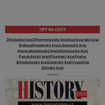
TIPY NA CESTY
Jihočeský kraj
Jihomoravský kraj
Karlovarský kraj
Královéhradecký kraj
Liberecký kraj
Moravskoslezský kraj
Olomoucký kraj
Pardubický kraj
Plzeňský kraj
Praha
Středočeský kraj
Ústecký kraj
Vysočina
Zlínský kraj
reklama