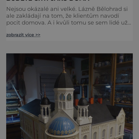
Nejsou okázalé ani velké. Lázně Bělohrad si
ale zakládají na tom, že klientům navodí
pocit domova. A i kvůli tomu se sem lidé už
zhruba 130 let rádi vracejí. Nejsou tu obří
zobrazit více >>
lázeňské koncerty ani velkolepé akce.
Dokonce tu nenajdete ani pravou kolonádu.
Ne že by tu nebyla. Ale mnoho lidí si jí
nevšimne, ani se jí kolonáda vlastně neříká.
Je to pro