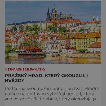
večer plný historie, hudby, tajemství i
dobrodružství pro malé i velké návštěvníky.
Málokdo ví, že dnešní kos
NEJKRÁSNĚJŠÍ PAMÁTKY
PRAŽSKÝ HRAD, KTERÝ OKOUZLIL I
HVĚZDY
Praha má svou nezaměnitelnou tvář. Hradní
paláce nad Vltavou vytvářejí pohled, který
zná celý svět. Je to obraz, který okouzluje po
staletí a nikdy nezevšední. Neexistuje snad