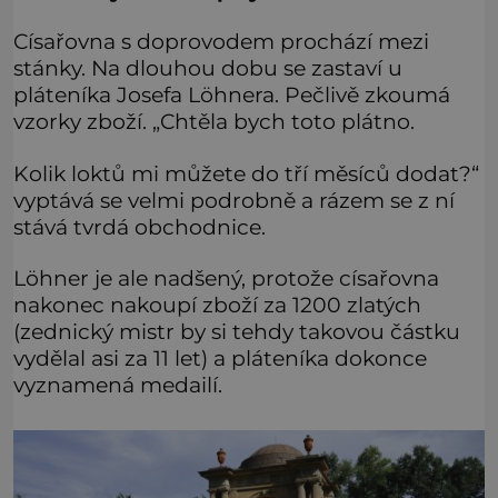
Císařovna s doprovodem prochází mezi
stánky. Na dlouhou dobu se zastaví u
pláteníka Josefa Löhnera. Pečlivě zkoumá
vzorky zboží. „Chtěla bych toto plátno.
Kolik loktů mi můžete do tří měsíců dodat?“
vyptává se velmi podrobně a rázem se z ní
stává tvrdá obchodnice.
Löhner je ale nadšený, protože císařovna
nakonec nakoupí zboží za 1200 zlatých
(zednický mistr by si tehdy takovou částku
vydělal asi za 11 let) a pláteníka dokonce
vyznamená medailí.