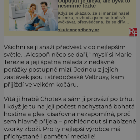
Odpustit je úleva, ale bývá to
nesmírně těžké
Když se ukázalo, že si manžel našel
milenku, rozhodla jsem se trpělivě
vyčkávat, přesvědčena, že se dříve
či později vrátí k rodině. Možná je to
skutecnepribehy.cz
jedna z nejtěžších věcí na světě. Ale
každý, kdo s tím
Všichni se jí snaží předvést v co nejlepším
světle. „Alespoň něco se daří,“ myslí si Marie
Terezie a její špatná nálada z nedávné
porážky postupně mizí. Jednou z jejích
zastávek jsou i středočeské Veltrusy, kam
přijíždí ve velkém kočáru.
Vítá ji hrabě Chotek a sám ji provází po trhu.
I když je tu na její počest nachystaná bohatá
hostina a ples, císařovna nezapomíná, proč
sem hlavně přijela – prohlédnout si nabízené
vzorky zboží. Pro ty nejlepší výrobce má
přichystané i pamětní medaile!