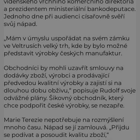
vídeňského vrchního komerčního direktoria
a prezidentem ministeriální bankodeputace.
Jednoho dne při audienci císařovně svěří
svůj nápad.
„Mám v úmyslu uspořádat na svém zámku
ve Veltrusích velký trh, kde by bylo možné
představit výrobky českých manufaktur.
Obchodníci by mohli uzavřít smlouvy na
dodávky zboží, výrobci a prodávající
předvedou kvalitní výrobky a zajistí si na
dlouhou dobu obživu,“ popisuje Rudolf svoje
odvážné plány. Šikovný obchodník, který
chce podpořit české výrobky, se nezapře.
Marie Terezie nepotřebuje na rozmýšlení
mnoho času. Nápad se jí zamlouvá. „Přijdu
se podívat a posoudit kvalitu zboží,“