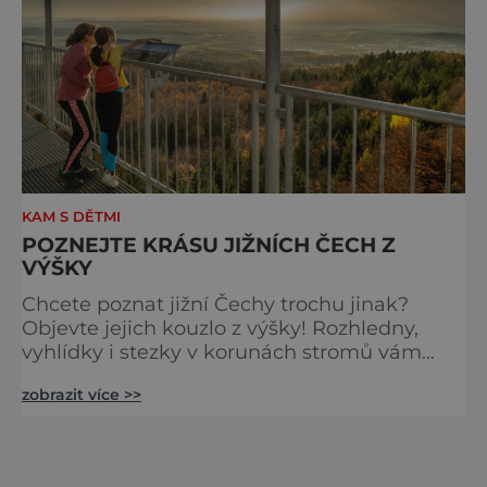
KAM S DĚTMI
POZNEJTE KRÁSU JIŽNÍCH ČECH Z
VÝŠKY
Chcete poznat jižní Čechy trochu jinak?
Objevte jejich kouzlo z výšky! Rozhledny,
vyhlídky i stezky v korunách stromů vám
nabídnou dechberoucí pohledy na řeky, lesy,
zobrazit více >>
města i Alpy v dálce. Ptačí pozorovatelna
Vrbenské rybníky Začněte třeba na Stezce
korunami stromů Lipno, kde se projdete ve
výšce 40 metrů s výhledy na šu