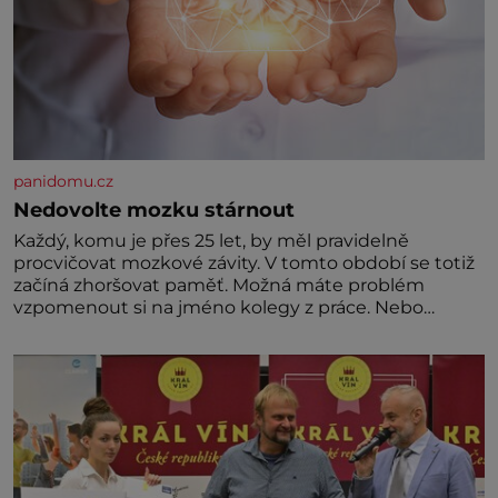
panidomu.cz
Nedovolte mozku stárnout
Každý, komu je přes 25 let, by měl pravidelně
procvičovat mozkové závity. V tomto období se totiž
začíná zhoršovat paměť. Možná máte problém
vzpomenout si na jméno kolegy z práce. Nebo
marně v paměti lovíte název knížky, kterou jste
nedávno přečetli. Je to opravdu tak, s věkem jako
kdyby se paměť rozhodla stávkovat. Cvičte