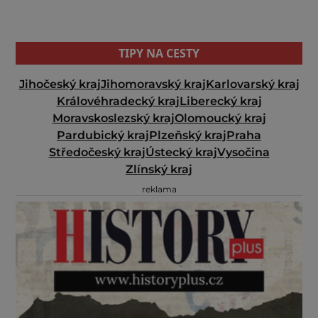
TIPY NA CESTY
Jihočeský kraj
Jihomoravský kraj
Karlovarský kraj
Královéhradecký kraj
Liberecký kraj
Moravskoslezský kraj
Olomoucký kraj
Pardubický kraj
Plzeňský kraj
Praha
Středočeský kraj
Ústecký kraj
Vysočina
Zlínský kraj
reklama