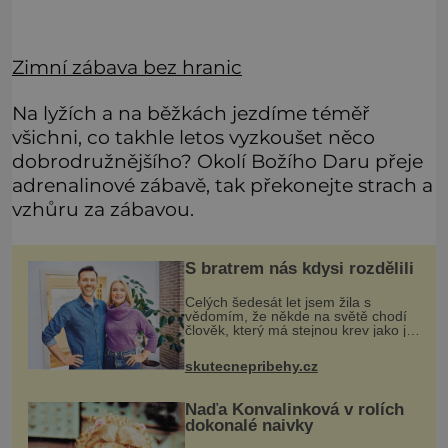
Zimní zábava bez hranic
Na lyžích a na běžkách jezdíme téměř
všichni, co takhle letos vyzkoušet něco
dobrodružnějšího? Okolí Božího Daru přeje
adrenalinové zábavě, tak překonejte strach a
vzhůru za zábavou.
S bratrem nás kdysi rozdělili
Celých šedesát let jsem žila s
vědomím, že někde na světě chodí
člověk, který má stejnou krev jako já.
Jen jsem si už nedovedla vybavit
jeho tvář. Byli jsme ještě malí, když
skutecnepribehy.cz
jsme s mým o šest let mlad
Naďa Konvalinková v rolích
dokonalé naivky