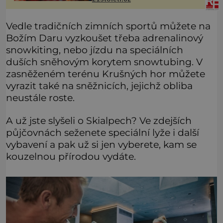
stěží. Nová studie však naznačuje,
že právě tato strate
Vedle tradičních zimních sportů můžete na
Božím Daru vyzkoušet třeba adrenalinový
snowkiting, nebo jízdu na speciálních
duších sněhovým korytem snowtubing. V
zasněženém terénu Krušných hor můžete
vyrazit také na sněžnicích, jejichž obliba
neustále roste.
A už jste slyšeli o Skialpech? Ve zdejších
půjčovnách seženete speciální lyže i další
vybavení a pak už si jen vyberete, kam se
kouzelnou přírodou vydáte.