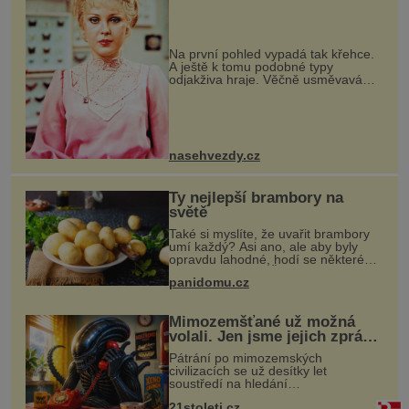
Na první pohled vypadá tak křehce.
A ještě k tomu podobné typy
odjakživa hraje. Věčně usměvavá
Naďa Konvalinková (75). Asi měla
úplně jiné představy o tom, jak by
mělo vypadat její dětství. Bylo jí de
nasehvezdy.cz
Ty nejlepší brambory na
světě
Také si myslíte, že uvařit brambory
umí každý? Asi ano, ale aby byly
opravdu lahodné, hodí se některé
jednoduché triky. Že jsou různé
panidomu.cz
varné typy od A, tedy na saláty, po D
na kaši, určitě víte, takže
Mimozemšťané už možná
volali. Jen jsme jejich zprávu
nedokázali rozpoznat
Pátrání po mimozemských
civilizacích se už desítky let
soustředí na hledání
úzkopásmových rádiových signálů,
21stoleti.cz
které by příroda sama vytvořila jen