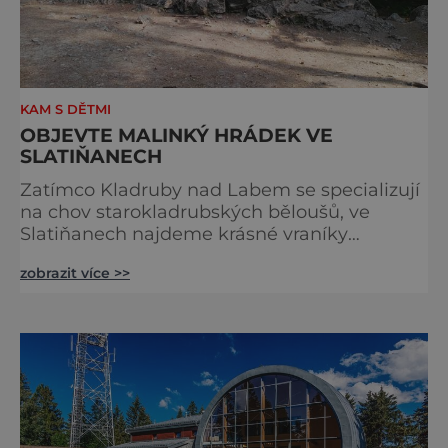
KAM S DĚTMI
OBJEVTE MALINKÝ HRÁDEK VE
SLATIŇANECH
Zatímco Kladruby nad Labem se specializují
na chov starokladrubských běloušů, ve
Slatiňanech najdeme krásné vraníky
stejného plemene. V hipologickém muzeu v
zobrazit více >>
budově zámku se dozvíte více o chovu
těchto koní, jsou tu vystaveny významné
obrazy s koňskými motivy, sedla a postroje,
některé exponáty připomínají využití koní ve
vojenství, dopravě, honech či dostizích.
[caption id="attachment_74515