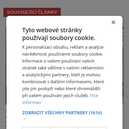
SOUVISEJÍCÍ ČLÁNKY
×
Tyto webové stránky
používají soubory cookie.
K personalizaci obsahu, reklam a analýze
návštěvnosti používáme soubory cookie.
Informace o vašem používání našich
stránek také sdílíme s našimi reklamními
a analytickými partnery, kteří je mohou
kombinovat s dalšími informacemi, které
jste jim poskytli nebo které shromáždili
při vašem používání jejich služeb.
Více
informací
KAM S DĚTMI
ZOBRAZIT VŠECHNY PARTNERY
(1616)
→
V KUKSU OŽÍVAJÍ BRAUNOVY SOCHY
JAKO LOUTKY