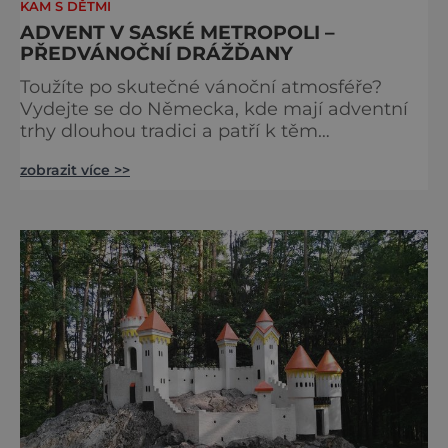
KAM S DĚTMI
ADVENT V SASKÉ METROPOLI –
PŘEDVÁNOČNÍ DRÁŽĎANY
Toužíte po skutečné vánoční atmosféře?
Vydejte se do Německa, kde mají adventní
trhy dlouhou tradici a patří k těm
nejpůvabnějším v Evropě. Ty nejbližší
zobrazit více >>
českým hranicím najdete v Drážďanech –
začínají 26. 11. 2025 a potrvají do 24. 12. 2025.
A stojí za to je zažít na vlastní kůži.
S norimberským Christkindlesmarktem se
drážďanské vánoční trhy každoročně
přetahují o pozici nejnavštěvovanějších t