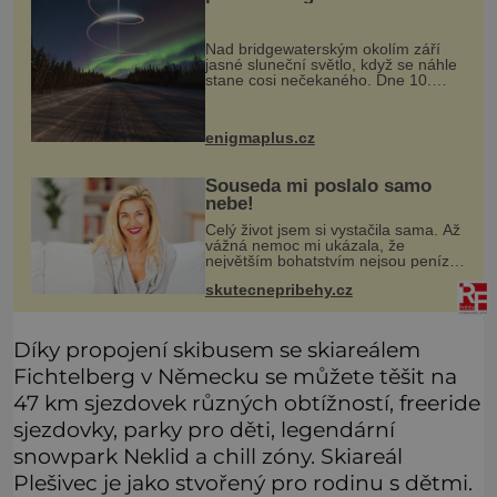
obloze, monstra v bažinách!
Nad bridgewaterským okolím září
jasné sluneční světlo, když se náhle
stane cosi nečekaného. Dne 10.
května roku 1760 v deset hodin
dopoledne zde dojde k vůbec
prvnímu historicky doloženému
enigmaplus.cz
přeletu UFO
Souseda mi poslalo samo
nebe!
Celý život jsem si vystačila sama. Až
vážná nemoc mi ukázala, že
největším bohatstvím nejsou peníze
ani vlastní byt, ale člověk, který je
skutecnepribehy.cz
ochotný podat pomocnou ruku.
Vždycky jsem byla spíš samotářka.
Díky propojení skibusem se skiareálem
Fichtelberg v Německu se můžete těšit na
47 km sjezdovek různých obtížností, freeride
sjezdovky, parky pro děti, legendární
snowpark Neklid a chill zóny. Skiareál
Plešivec je jako stvořený pro rodinu s dětmi.