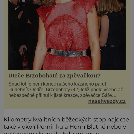
Uteče Brzobohaté za zpěvačkou?
Snad tohle není konec našeho krásného páru!
Hudebník Ondřej Brzobohatý (42) totiž podle všeho až
nebezpečně přilnul k jisté krásce, zpěvačce Sáře
nasehvezdy.cz
Milfajtové (33), která jednou byla hostem v pořadu
Inkognito, kde Ondřej účinkuje. Ondřej Brzobohatý (42).
Hned po natáčení prý za ní přišel s nabídkou, ž
Kilometry kvalitních běžeckých stop najdete
také v okolí Perninku a Horní Blatné nebo v
oblíbeném skiareálu Eduard mezi