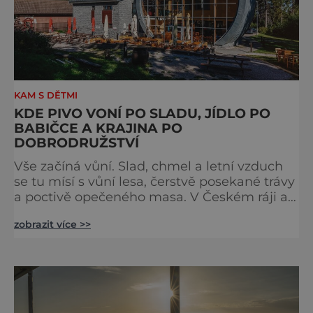
KAM S DĚTMI
KDE PIVO VONÍ PO SLADU, JÍDLO PO
BABIČCE A KRAJINA PO
DOBRODRUŽSTVÍ
Vše začíná vůní. Slad, chmel a letní vzduch
se tu mísí s vůní lesa, čerstvě posekané trávy
a poctivě opečeného masa. V Českém ráji a
na Liberecku se léto nepočítá na dny, ale na
zobrazit více >>
doušky – a ty tady tečou proudem. Není to
jen výlet, je to oslava chutí, tradice a
poctivého řemesla, kterou ocení každý, kdo
ví, že k dokonalému dni patří nejen výhled,
ale i výčep. Měšťanský pivovar Turnov přesně
ví,