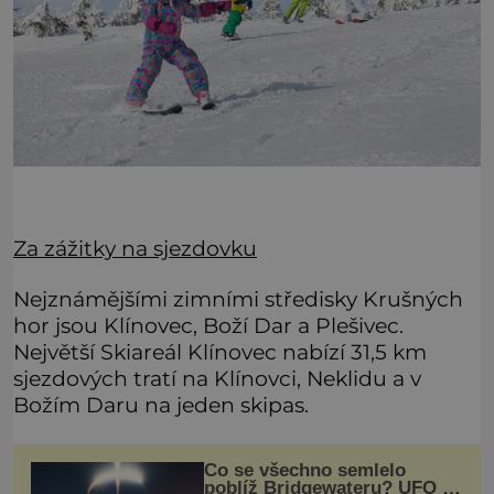
Za zážitky na sjezdovku
Nejznámějšími zimními středisky Krušných
hor jsou Klínovec, Boží Dar a Plešivec.
Největší Skiareál Klínovec nabízí 31,5 km
sjezdových tratí na Klínovci, Neklidu a v
Božím Daru na jeden skipas.
Co se všechno semlelo
poblíž Bridgewateru? UFO na