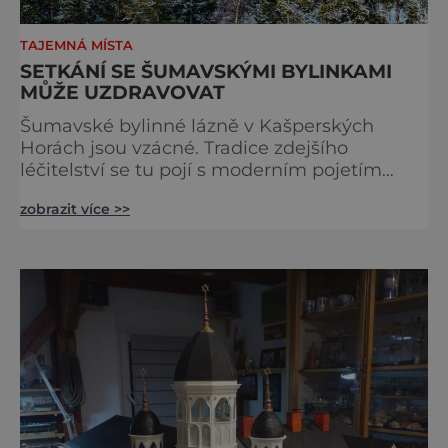
TAJEMNÁ MÍSTA
SETKÁNÍ SE ŠUMAVSKÝMI BYLINKAMI
MŮŽE UZDRAVOVAT
Šumavské bylinné lázně v Kašperských
Horách jsou vzácné. Tradice zdejšího
léčitelství se tu pojí s moderním pojetím
wellness. A u toho nesmíte chybět. Jsou
zobrazit více >>
naprosto výjimečné a přitom vlastně totálně
obyčejné. Na nic speciálního si nehrají
a právě proto lidi okouzlují. Bylinné lázně leží
přímo v historickém centru městečka
nedaleko řeky Otavy, po