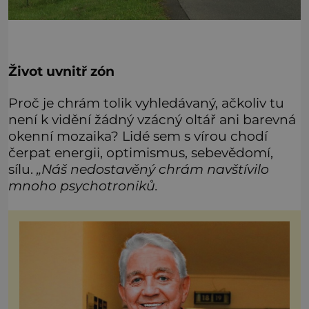
Život uvnitř zón
Proč je chrám tolik vyhledávaný, ačkoliv tu
není k vidění žádný vzácný oltář ani barevná
okenní mozaika? Lidé sem s vírou chodí
čerpat energii, optimismus, sebevědomí,
sílu.
„Náš nedostavěný chrám navštívilo
mnoho psychotroniků.