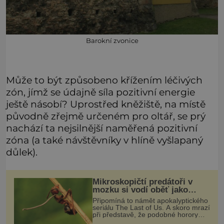
Barokní zvonice
Může to být způsobeno křížením léčivých
zón, jímž se údajně síla pozitivní energie
ještě násobí? Uprostřed kněžiště, na místě
původně zřejmě určeném pro oltář, se prý
nachází ta nejsilnější naměřená pozitivní
zóna (a také návštěvníky v hlíně vyšlapaný
důlek).
Mikroskopičtí predátoři v
mozku si vodí oběť jako
loutku
Připomíná to námět apokalyptického
seriálu The Last of Us. A skoro mrazí
při představě, že podobné horory
probíhají v přírodě běžně – s tím