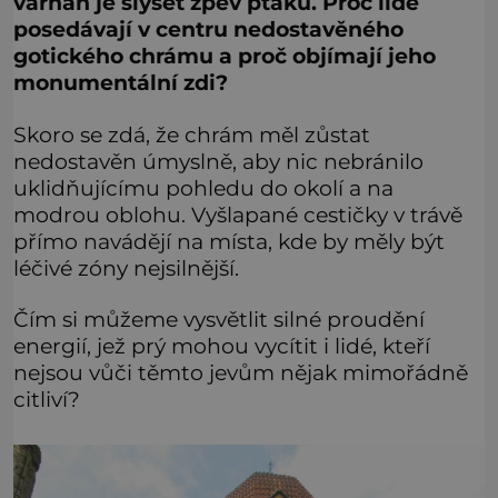
varhan je slyšet zpěv ptáků. Proč lidé
posedávají v centru nedostavěného
gotického chrámu a proč objímají jeho
monumentální zdi?
Skoro se zdá, že chrám měl zůstat
nedostavěn úmyslně, aby nic nebránilo
uklidňujícímu pohledu do okolí a na
modrou oblohu. Vyšlapané cestičky v trávě
přímo navádějí na místa, kde by měly být
léčivé zóny nejsilnější.
Čím si můžeme vysvětlit silné proudění
energií, jež prý mohou vycítit i lidé, kteří
nejsou vůči těmto jevům nějak mimořádně
citliví?