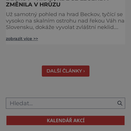
ZMĚNILA V HRŮZU
Už samotný pohled na hrad Beckov, tyčící se
vysoko na skalním ostrohu nad řekou Váh na
Slovensku, dokáže vyvolat zvláštní neklid.
Strmé hradby, z nichž se otevírá dechberoucí
zobrazit více >>
výhled do krajiny, se staly i svědky tragédie –
právě odsud měl jeden z prvních pánů hradu
ukončit svůj život. K hradu se váže celá řada
pověstí a u většiny z nich najdeme nějaké to
zrnko pravdy. Většina z nich vypráví o t
DALŠÍ ČLÁNKY ›
KALENDÁŘ AKCÍ