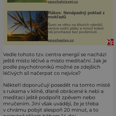
epochalnisvet.cz
rozdílem, že nejde pouze o infekce
parazitickou houbou a že
Rákos: Nenápadný poklad z
mokřadů
Šumí ve větru na březích rybníků,
ukrývá vodní ptáky a mnozí kolem
něj procházejí bez povšimnutí.
Přesto právě rákos pomáhal stavět
domy, vyrábět lodě, zapisovat první
epochaplus.cz
texty a inspiroval řadu pověstí.
Vedle tohoto tzv. centra energií se nachází
ještě místo léčivé a místo meditační. Jak je
podle psychotroniků možné ze zdejších
léčivých sil načerpat co nejvíce?
Někteří doporučují posedět na tomto místě
s rukama v klíně, dlaně obrácené k nebi a
meditaci ještě podpořit zpěvem nebo
mručením. Jiní však uvádějí, že je třeba
v chrámu pobýt alespoň 20 minut, a to