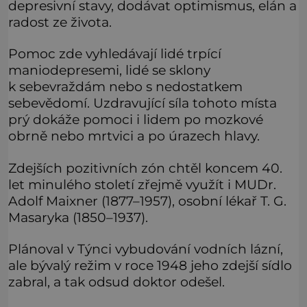
depresivní stavy, dodávat optimismus, elán a
radost ze života.
Pomoc zde vyhledávají lidé trpící
maniodepresemi, lidé se sklony
k sebevraždám nebo s nedostatkem
sebevědomí. Uzdravující síla tohoto místa
prý dokáže pomoci i lidem po mozkové
obrně nebo mrtvici a po úrazech hlavy.
Zdejších pozitivních zón chtěl koncem 40.
let minulého století zřejmě využít i MUDr.
Adolf Maixner (1877–1957), osobní lékař T. G.
Masaryka (1850–1937).
Plánoval v Týnci vybudování vodních lázní,
ale bývalý režim v roce 1948 jeho zdejší sídlo
zabral, a tak odsud doktor odešel.