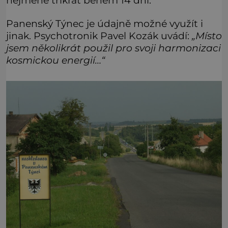
nejméně třikrát během 14 dní.
Panenský Týnec je údajně možné využít i
jinak. Psychotronik Pavel Kozák uvádí:
„Místo
jsem několikrát použil pro svoji harmonizaci
kosmickou energií…“