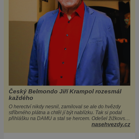
Český Belmondo Jiří Krampol rozesmál
každého
O herectví nikdy nesnil, zamiloval se ale do hvězdy
stříbrného plátna a chtěl jí být nablízku. Tak si podal
přihlášku na DAMU a stal se hercem. Odešel žižkovský
nasehvezdy.cz
matador, který všude rozdával humor, i když jemu
samotnému do smíchu zrovna nebylo. Do poslední
chvíle bojoval hlavně svým optimismem a vti