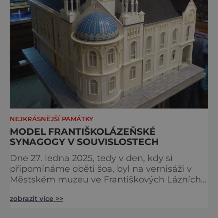
NEJKRÁSNĚJŠÍ PAMÁTKY
MODEL FRANTIŠKOLÁZEŇSKÉ
SYNAGOGY V SOUVISLOSTECH
Dne 27. ledna 2025, tedy v den, kdy si
připomínáme oběti šoa, byl na vernisáži v
Městském muzeu ve Františkových Lázních
představen model synagogy, která byla
zobrazit více >>
nacisty zničena v roce 1938. Do lázeňského
města se tak více než symbolicky vrátil