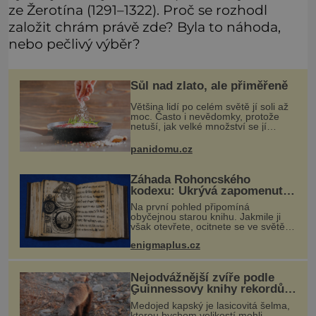
ze Žerotína (1291–1322). Proč se rozhodl
založit chrám právě zde? Byla to náhoda,
nebo pečlivý výběr?
Sůl nad zlato, ale přiměřeně
Většina lidí po celém světě jí soli až
moc. Často i nevědomky, protože
netuší, jak velké množství se jí
skrývá v průmyslově vyráběných
potravinách, dokonce i těch
panidomu.cz
sladkých. Sůl je zdravá
Záhada Rohoncského
kodexu: Ukrývá zapomenutý
jazyk, tajnou šifru, nebo
Na první pohled připomíná
mistrovský podvrh?
obyčejnou starou knihu. Jakmile ji
však otevřete, ocitnete se ve světě
stovek neznámých znaků, podivných
enigmaplus.cz
ilustrací a textu, který už téměř dvě
století vzdoruje všem pokusům o
Nejodvážnější zvíře podle
Guinnessovy knihy rekordů?
Šelmička s pruhem na
Medojed kapský je lasicovitá šelma,
hřbetě!
kterou bychom velikostí mohli