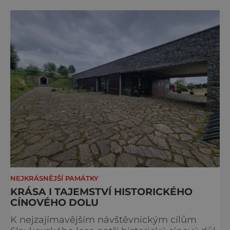
židovský svatostánek. Autorem modelu je
Bohuslav Karban z Aše. Připomeňme si nyní
některé události spojené s touto významnou
stavbou. [gallery ids="917
NEJKRÁSNĚJŠÍ PAMÁTKY
KRÁSA I TAJEMSTVÍ HISTORICKÉHO
CÍNOVÉHO DOLU
K nejzajímavějším návštěvnickým cílům