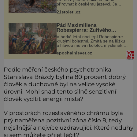
přirovnat k českému jezevci. Je
extrémně nebojácná, ostatně bývá
21stoleti.cz
označována za nejodvážnější zvíře
vůbec. V této souvislosti je dokonc
Pád Maximiliena
Robespierra: Zuřivého
jakobína nikdo nelitoval?
V horké letní noci trpí Robespierre
krutými bolestmi. Zmítá se na lůžku
a hlavou mu víří kolotoč myšlenek.
Když se probere z mdlob, vzpomene
epochalnisvet.cz
si na jednu z pařížských jasnovidek,
kterou před lety navšt
Podle měření českého psychotronika
Stanislava Brázdy byl na 80 procent dobrý
člověk a duchovně byl na velice vysoké
úrovni. Mohl snad tento silně senzitivní
člověk vycítit energii místa?
V prostorách rozestavěného chrámu byla
prý naměřena pozitivní zóna číslo 8, tedy
nejsilnější a nejvíce uzdravující. Které neduhy
si sem můžete přijet léčit?