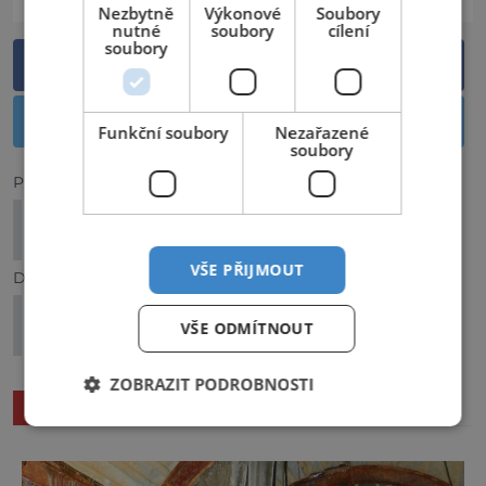
Nezbytně
Výkonové
Soubory
nutné
soubory
cílení
soubory
Sdílet na Facebooku
Sdílet na Twitteru
Funkční soubory
Nezařazené
soubory
Předchozí článek
Ze svahů Krušných hor rovnou do wellness
resortů
VŠE PŘIJMOUT
Další článek
Santiago de Compostela: Pouť plná bolesti i
VŠE ODMÍTNOUT
naděje
ZOBRAZIT PODROBNOSTI
SOUVISEJÍCÍ ČLÁNKY