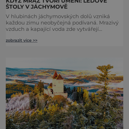
KDYŽ MRÁZ TVOŘÍ UMĚNÍ: LEDOVÉ
ŠTOLY V JÁCHYMOVĚ
V hlubinách jáchymovských dolů vzniká
každou zimu neobyčejná podívaná. Mrazivý
vzduch a kapající voda zde vytvářejí
fascinující ledové útvary připomínající
zobrazit více >>
křišťálové sochy. Toto jedinečné „ledové
království“ však s příchodem jara rychle mizí
– a zůstávají po něm jen fotografie a
vzpomínky. Zima dokáže v přírodě vytvářet n