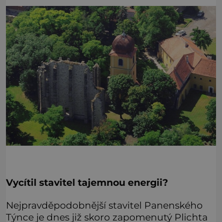
Vycítil stavitel tajemnou energii?
Nejpravděpodobnější stavitel Panenského
Týnce je dnes již skoro zapomenutý Plichta