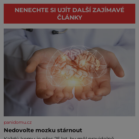
NENECHTE SI UJÍT DALŠÍ ZAJÍMAVÉ
ČLÁNKY
panidomu.cz
Nedovolte mozku stárnout
Každý, komu je přes 25 let, by měl pravidelně