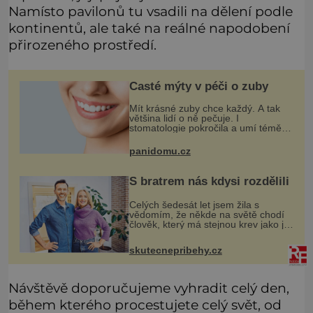
Namísto pavilonů tu vsadili na dělení podle
kontinentů, ale také na reálné napodobení
přirozeného prostředí.
Časté mýty v péči o zuby
Mít krásné zuby chce každý. A tak
většina lidí o ně pečuje. I
stomatologie pokročila a umí téměř
zázraky. Přesto se některé mýty,
které se tradují, nedaří vyvrátit.
panidomu.cz
Které? Večer místo čištění s
S bratrem nás kdysi rozdělili
Celých šedesát let jsem žila s
vědomím, že někde na světě chodí
člověk, který má stejnou krev jako já.
Jen jsem si už nedovedla vybavit
jeho tvář. Byli jsme ještě malí, když
skutecnepribehy.cz
jsme s mým o šest let mlad
Návštěvě doporučujeme vyhradit celý den,
během kterého procestujete celý svět, od