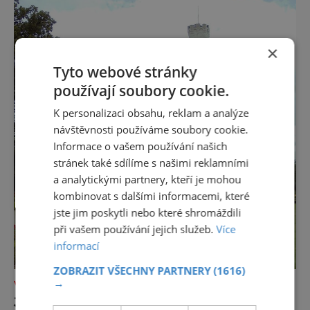
turistických míst – přinášíme jejich výběr. Po
přibližně pětileté
×
Tyto webové stránky
používají soubory cookie.
K personalizaci obsahu, reklam a analýze
návštěvnosti používáme soubory cookie.
Informace o vašem používání našich
stránek také sdílíme s našimi reklamními
a analytickými partnery, kteří je mohou
kombinovat s dalšími informacemi, které
jste jim poskytli nebo které shromáždili
při vašem používání jejich služeb.
Více
informací
ZOBRAZIT VŠECHNY PARTNERY
(1616)
→
VÝLETY ZA POZNÁNÍM
JIH ČECH OKOUZLUJE – JEHO