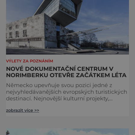
VÝLETY ZA POZNÁNÍM
NOVÉ DOKUMENTAČNÍ CENTRUM V
NORIMBERKU OTEVŘE ZAČÁTKEM LÉTA
Německo upevňuje svou pozici jedné z
nejvyhledávanějších evropských turistických
destinací. Nejnovější kulturní projekty,
otevření inovativních muzeí a velkolepé
zobrazit více >>
rekonstrukce historických památek přitahují
návštěvníky z celého světa. V nadcházejících
měsících se zde propojí kultura, historie i
moderní zážitky do jedinečné nabídky