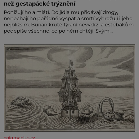
než gestapácké trýznění
Ponižují ho a mlátí. Do jídla mu přidávají drogy,
nenechají ho pořádně vyspat a smrtí vyhrožují i jeho
nejbližším. Burian kruté týrání nevydrží a estébákům
podepíše všechno, co po něm chtějí. Svým
podpisem jim potvrdí také to, že na něj během
výslechů nikdo nevyvíjel fyzický ani psychický nátlak.
Syn brněnského řezníka chce být knězem a
enigmaplus.cz