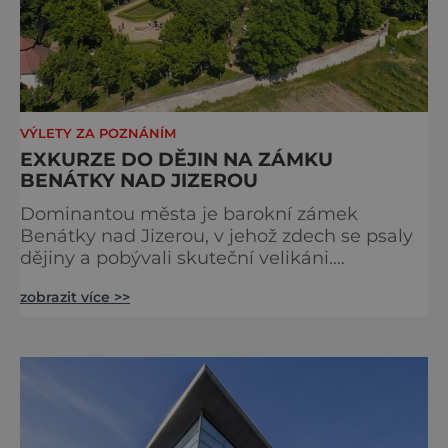
VÝLETY ZA POZNÁNÍM
EXKURZE DO DĚJIN NA ZÁMKU
BENÁTKY NAD JIZEROU
Dominantou města je barokní zámek
Benátky nad Jizerou, v jehož zdech se psaly
dějiny a pobývali skuteční velikáni.
Fenomenální dánský astronom Tycho Brahe
zobrazit více >>
tu prováděl svá slavná astronomická měření
a za zavřenými dveřmi laboratoří hledal
elixíry pro lidstvo. Došlo zde i k osudové
spolupráci s jeho přítelem, slavným Janem
Keplerem. Tímto historickým setkáním je
inspirována i zážitková mobilní detek