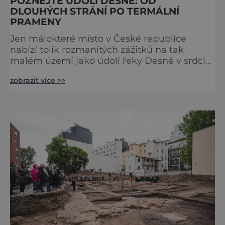
POZNEJTE ÚDOLÍ DESNÉ: OD
DLOUHÝCH STRÁNÍ PO TERMÁLNÍ
PRAMENY
Jen málokteré místo v České republice
nabízí tolik rozmanitých zážitků na tak
malém území jako údolí řeky Desné v srdci
Jeseníků. Během jediného dne můžete
zobrazit více >>
nahlédnout do útrob jedné z
nejvýznamnějších vodních elektráren v
Evropě, vydat se na horské hřebeny, projet se
na koloběžce a den zakončit poznáváním
památek ve Velkých Losinách nebo v
termálním parku. [caption
id="attachment_92379" align="