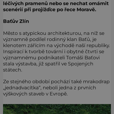
léčivých pramenů nebo se nechat omámit
scenérií při projížďce po řece Moravě.
Baťův Zlín
Město s atypickou architekturou, na níž se
významně podílel rodinný klan Baťů, je
klenotem zářícím na východě naší republiky.
Inspirací k tvorbě tovární i obytné čtvrti se
významnému podnikateli Tomáši Baťovi
stala výstavba, již spatřil ve Spojených
státech.
Ze stejného období pochází také mrakodrap
„jednadvacítka“, neboli jedna z prvních
výškových staveb v Evropě.