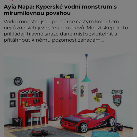
Ayia Napa: Kyperské vodní monstrum s
mírumilovnou povahou
Vodní monstra jsou poměrně častým koloritem
nejrůznějších jezer, řek či ostrovů. Mnozí skeptici to
přikládají hlavně snaze dané místo zviditelnit a
přitáhnout k němu pozornost záhadám
nakloněných turi