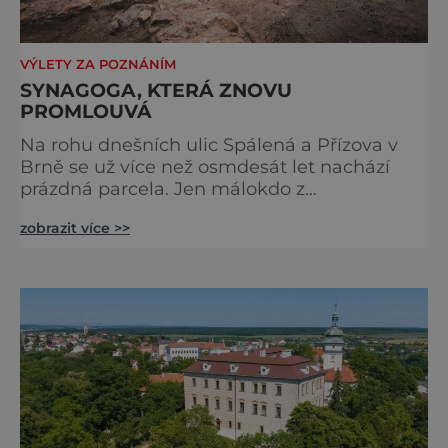
VÝLETY ZA POZNÁNÍM
SYNAGOGA, KTERÁ ZNOVU
PROMLOUVÁ
Na rohu dnešních ulic Spálená a Přízova v
Brně se už více než osmdesát let nachází
prázdná parcela. Jen málokdo z
kolemjdoucích tuší, že právě zde stála jedna
zobrazit více >>
z největších synagog v českých zemích –
monumentální stavba, která byla po
desetiletí symbolem sebevědomé a
prosperující židovské komunity. Brněnská
Velká synagoga byla slavnostně otevřena v
roce 1856, v době, kdy se město proměňovalo
v p