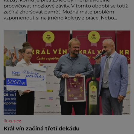
procvičovat mozkové závity. V tomto období se totiž
začíná zhoršovat paměť. Možná máte problém
vzpomenout si na jméno kolegy z práce. Nebo
marně v paměti lovíte název knížky, kterou jste
nedávno přečetli. Je to opravdu tak, s věkem jako
kdyby se paměť rozhodla stávkovat. Cvičte
iluxus.cz
Král vín začíná třetí dekádu