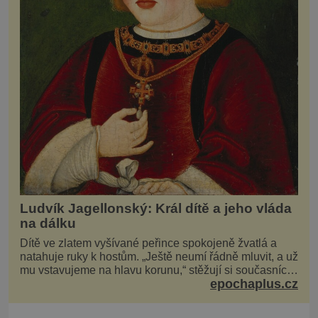
Ludvík Jagellonský: Král dítě a jeho vláda
na dálku
Dítě ve zlatem vyšívané peřince spokojeně žvatlá a
natahuje ruky k hostům. „Ještě neumí řádně mluvit, a už
mu vstavujeme na hlavu korunu,“ stěžují si současníci,
epochaplus.cz
pro které je k neuvěření, že droboučký princ se dnes
stal králem. Otázka za milion, na niž by všichni,
zejména stárnoucí a nemocný král Vl