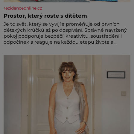
rezidenceonline.cz
Prostor, který roste s dítětem
Je to svět, který se vyvíjí a proměňuje od prvních
dětských krůčků až po dospívání. Správně navržený
pokoj podporuje bezpečí, kreativitu, soustředění i
odpočinek a reaguje na každou etapu života a
specifické potřeby dítěte. Pro nejmenší je klíčová
jednoduchost, měkkost a bezpečí, proto by pokoj
miminka měl působit především klidně a útulně.
Předškolní věk je