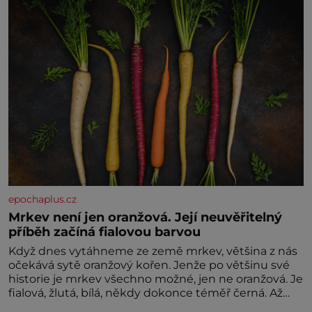
nesvědčilo, brzy jsme zjistili, že
epochaplus.cz
Mrkev není jen oranžová. Její neuvěřitelný
příběh začíná fialovou barvou
Když dnes vytáhneme ze země mrkev, většina z nás
očekává sytě oranžový kořen. Jenže po většinu své
historie je mrkev všechno možné, jen ne oranžová. Je
fialová, žlutá, bílá, někdy dokonce téměř černá. Až
díky stovkám let pečlivého šlechtění se z ní stává