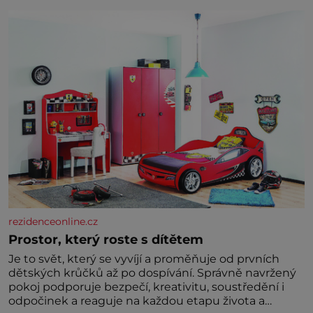
zelenina, bez které si českou zahradu ani
nedokážeme představit. Její příběh je
rezidenceonline.cz
Prostor, který roste s dítětem
Je to svět, který se vyvíjí a proměňuje od prvních
dětských krůčků až po dospívání. Správně navržený
pokoj podporuje bezpečí, kreativitu, soustředění i
odpočinek a reaguje na každou etapu života a