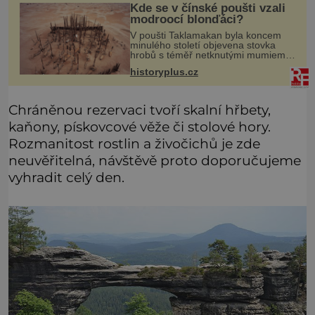
Kde se v čínské poušti vzali
modroocí blonďáci?
V poušti Taklamakan byla koncem
minulého století objevena stovka
hrobů s téměř netknutými mumiemi.
Všichni mrtví byli pohřbeni s úctou a
historyplus.cz
četnými milodary. Asi nejvíc přitom
vědce zaujal hrob tříměsíčn
Chráněnou rezervaci tvoří skalní hřbety,
kaňony, pískovcové věže či stolové hory.
Rozmanitost rostlin a živočichů je zde
neuvěřitelná, návštěvě proto doporučujeme
vyhradit celý den.