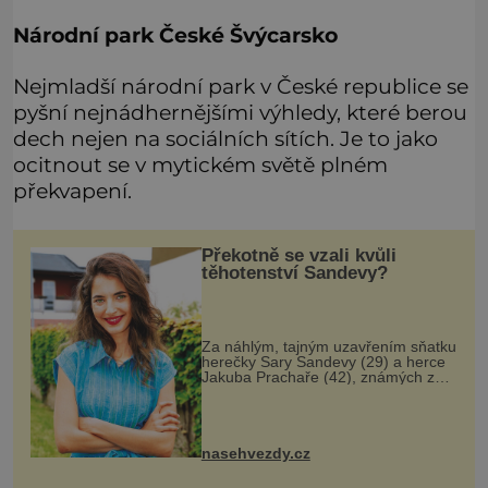
Národní park České Švýcarsko
Nejmladší národní park v České republice se
pyšní nejnádhernějšími výhledy, které berou
dech nejen na sociálních sítích. Je to jako
ocitnout se v mytickém světě plném
překvapení.
Překotně se vzali kvůli
těhotenství Sandevy?
Za náhlým, tajným uzavřením sňatku
herečky Sary Sandevy (29) a herce
Jakuba Prachaře (42), známých ze
seriálu Jakub a Sara, se skrývá
možná mnohem víc než jen touha
posvětit čirou lásku! Vynořily se
nasehvezdy.cz