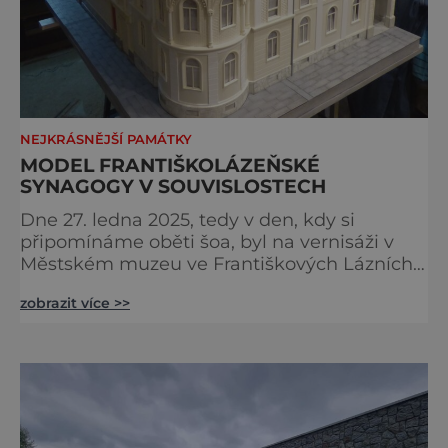
NEJKRÁSNĚJŠÍ PAMÁTKY
MODEL FRANTIŠKOLÁZEŇSKÉ
SYNAGOGY V SOUVISLOSTECH
Dne 27. ledna 2025, tedy v den, kdy si
připomínáme oběti šoa, byl na vernisáži v
Městském muzeu ve Františkových Lázních
představen model synagogy, která byla
zobrazit více >>
nacisty zničena v roce 1938. Do lázeňského
města se tak více než symbolicky vrátil
židovský svatostánek. Autorem modelu je
Bohuslav Karban z Aše. Připomeňme si nyní
některé události spojené s touto významnou
stavbou. [gallery ids="917