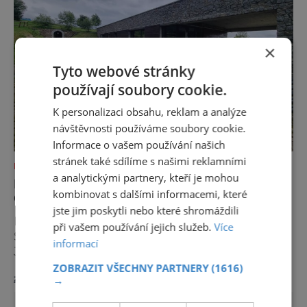
×
Tyto webové stránky
používají soubory cookie.
K personalizaci obsahu, reklam a analýze
návštěvnosti používáme soubory cookie.
Informace o vašem používání našich
stránek také sdílíme s našimi reklamními
NEJKRÁSNĚJŠÍ PAMÁTKY
a analytickými partnery, kteří je mohou
KRÁSA I TAJEMSTVÍ HISTORICKÉHO
kombinovat s dalšími informacemi, které
CÍNOVÉHO DOLU
jste jim poskytli nebo které shromáždili
K nejzajímavějším návštěvnickým cílům
při vašem používání jejich služeb.
Více
Slavkovského lesa patří historický cínový důl
informací
Jeroným nedaleko zaniklého horního města
Čistá. Dolovat se v něm začalo už ve
ZOBRAZIT VŠECHNY PARTNERY
(1616)
zobrazit více >>
→
středověku. Národní kulturní památka je
dnes přístupná veřejnosti a hojně