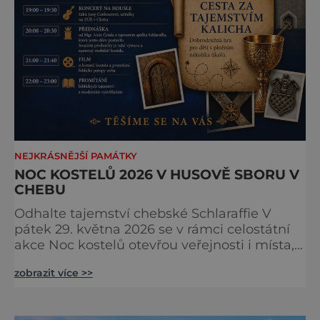
NEJKRÁSNĚJŠÍ PAMÁTKY
NOC KOSTELŮ 2026 V HUSOVĚ SBORU V
CHEBU
Odhalte tajemství chebské Schlaraffie V
pátek 29. května 2026 se v rámci celostátní
akce Noc kostelů otevřou veřejnosti i místa,
která běžně zůstávají skrytá. Jedním z
zobrazit více >>
nejzajímavějších bude bezesporu Husův
sbor Církve československé husitské v
Chebu (Vrbenského 14), který letos nabídne