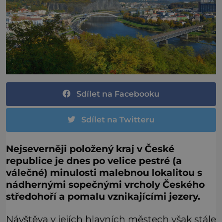
Sdílet na Facebooku
Sdílet na Twitteru
Nejseverněji položený kraj v České
republice je dnes po velice pestré (a
válečné) minulosti malebnou lokalitou s
nádhernými sopečnými vrcholy Českého
středohoří a pomalu vznikajícími jezery.
Návštěva v jejích hlavních městech však stále