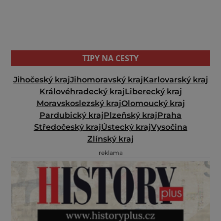
TIPY NA CESTY
Jihočeský kraj
Jihomoravský kraj
Karlovarský kraj
Královéhradecký kraj
Liberecký kraj
Moravskoslezský kraj
Olomoucký kraj
Pardubický kraj
Plzeňský kraj
Praha
Středočeský kraj
Ústecký kraj
Vysočina
Zlínský kraj
reklama