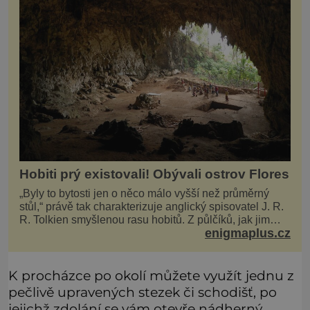
Hobiti prý existovali! Obývali ostrov Flores
„Byly to bytosti jen o něco málo vyšší než průměrný
stůl,“ právě tak charakterizuje anglický spisovatel J. R.
R. Tolkien smyšlenou rasu hobitů. Z půlčíků, jak jim
enigmaplus.cz
říká, následně udělá hlavní hrdiny svých slavných
fantasy knih. Podobné bytosti prý ovšem naši planetu
opravdu kdysi obývaly. Šlo o naše
K procházce po okolí můžete využít jednu z
pečlivě upravených stezek či schodišť, po
jejichž zdolání se vám otevře nádherný