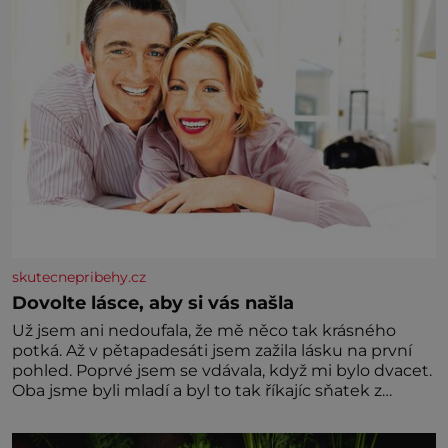
skutecnepribehy.cz
Dovolte lásce, aby si vás našla
Už jsem ani nedoufala, že mě něco tak krásného
potká. Až v pětapadesáti jsem zažila lásku na první
pohled. Poprvé jsem se vdávala, když mi bylo dvacet.
Oba jsme byli mladí a byl to tak říkajíc sňatek z
rozumu. Rodiče nás dali dohromady, Toník byl dobře
zaopatřený mladý muž. Manželství nám oběma moc