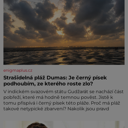
enigmaplus.cz
Strašidelná pláž Dumas: Je černý písek
podhoubím, ze kterého roste zlo?
V indickém svazovém státu Gudžarát se nachází část
pobřeží, které má hodně temnou pověst. Jistě k
tomu přispívá i černý písek této pláže. Proč má pláž
takové netypické zbarvení? Nakolik jsou pravd