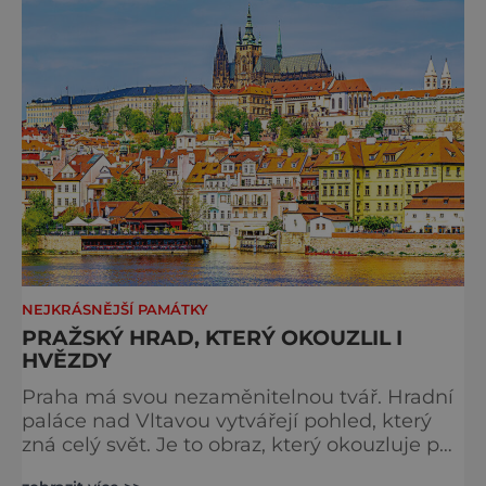
večer plný historie, hudby, tajemství i
dobrodružství pro malé i velké návštěvníky.
Málokdo ví, že dnešní kos
NEJKRÁSNĚJŠÍ PAMÁTKY
PRAŽSKÝ HRAD, KTERÝ OKOUZLIL I
HVĚZDY
Praha má svou nezaměnitelnou tvář. Hradní
paláce nad Vltavou vytvářejí pohled, který
zná celý svět. Je to obraz, který okouzluje po
staletí a nikdy nezevšední. Neexistuje snad