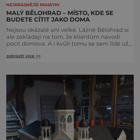
NEJKRÁSNĚJŠÍ PAMÁTKY
MALÝ BĚLOHRAD – MÍSTO, KDE SE
BUDETE CÍTIT JAKO DOMA
Nejsou okázalé ani velké. Lázně Bělohrad si
ale zakládají na tom, že klientům navodí
pocit domova. A i kvůli tomu se sem lidé už
zhruba 130 let rádi vracejí. Nejsou tu obří
zobrazit více >>
lázeňské koncerty ani velkolepé akce.
Dokonce tu nenajdete ani pravou kolonádu.
Ne že by tu nebyla. Ale mnoho lidí si jí
nevšimne, ani se jí kolonáda vlastně neříká.
Je to pro