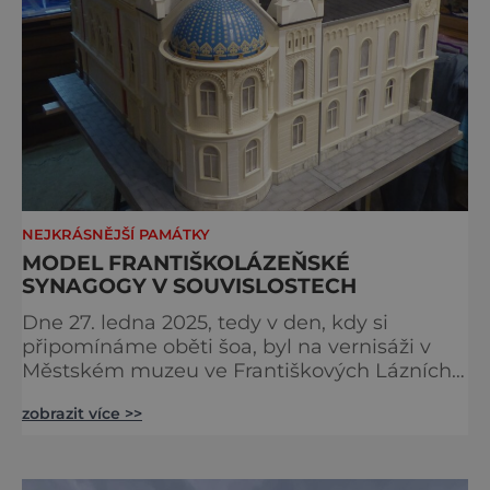
NEJKRÁSNĚJŠÍ PAMÁTKY
MODEL FRANTIŠKOLÁZEŇSKÉ
SYNAGOGY V SOUVISLOSTECH
Dne 27. ledna 2025, tedy v den, kdy si
připomínáme oběti šoa, byl na vernisáži v
Městském muzeu ve Františkových Lázních
představen model synagogy, která byla
zobrazit více >>
nacisty zničena v roce 1938. Do lázeňského
města se tak více než symbolicky vrátil
židovský svatostánek. Autorem modelu je