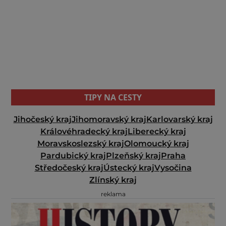
TIPY NA CESTY
Jihočeský kraj
Jihomoravský kraj
Karlovarský kraj
Královéhradecký kraj
Liberecký kraj
Moravskoslezský kraj
Olomoucký kraj
Pardubický kraj
Plzeňský kraj
Praha
Středočeský kraj
Ústecký kraj
Vysočina
Zlínský kraj
reklama