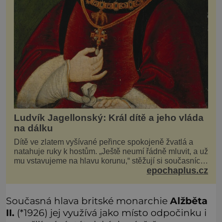
Ludvík Jagellonský: Král dítě a jeho vláda
na dálku
Dítě ve zlatem vyšívané peřince spokojeně žvatlá a
natahuje ruky k hostům. „Ještě neumí řádně mluvit, a už
mu vstavujeme na hlavu korunu,“ stěžují si současníci,
epochaplus.cz
pro které je k neuvěření, že droboučký princ se dnes
stal králem. Otázka za milion, na niž by všichni,
zejména stárnoucí a nemocný král Vl
Současná hlava britské monarchie
Alžběta
II.
(*1926) jej využívá jako místo odpočinku i