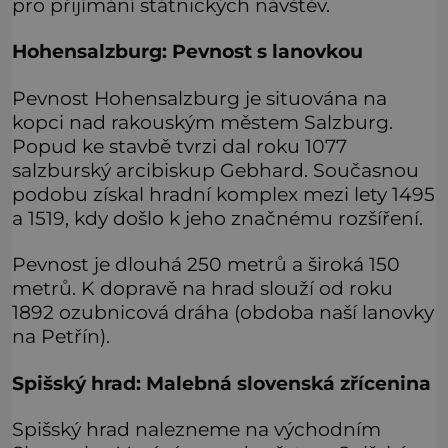
pro přijímání státnických návštěv.
Hohensalzburg: Pevnost s lanovkou
Pevnost Hohensalzburg je situována na
kopci nad rakouským městem Salzburg.
Popud ke stavbě tvrzi dal roku 1077
salzburský arcibiskup Gebhard. Současnou
podobu získal hradní komplex mezi lety 1495
a 1519, kdy došlo k jeho značnému rozšíření.
Pevnost je dlouhá 250 metrů a široká 150
metrů. K dopravě na hrad slouží od roku
1892 ozubnicová dráha (obdoba naší lanovky
na Petřín).
Spišský hrad: Malebná slovenská zřícenina
Spišský hrad nalezneme na východním