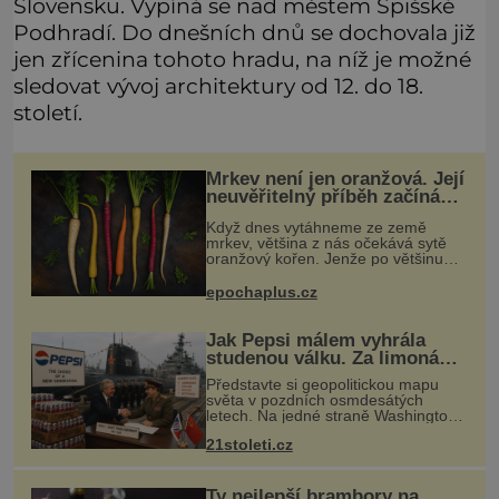
Slovensku. Vypíná se nad městem Spišské
Podhradí. Do dnešních dnů se dochovala již
jen zřícenina tohoto hradu, na níž je možné
sledovat vývoj architektury od 12. do 18.
století.
Mrkev není jen oranžová. Její
neuvěřitelný příběh začíná
fialovou barvou
Když dnes vytáhneme ze země
mrkev, většina z nás očekává sytě
oranžový kořen. Jenže po většinu
své historie je mrkev všechno
možné, jen ne oranžová. Je fialová,
epochaplus.cz
žlutá, bílá, někdy dokonce téměř
černá.
Jak Pepsi málem vyhrála
studenou válku. Za limonádu
dostala ponorky i křižník
Představte si geopolitickou mapu
světa v pozdních osmdesátých
letech. Na jedné straně Washington,
na druhé Moskva. Mezi nimi jaderný
21stoleti.cz
arzenál schopný zničit planetu
padesátkrát dokola, železná opona a
Ty nejlepší brambory na