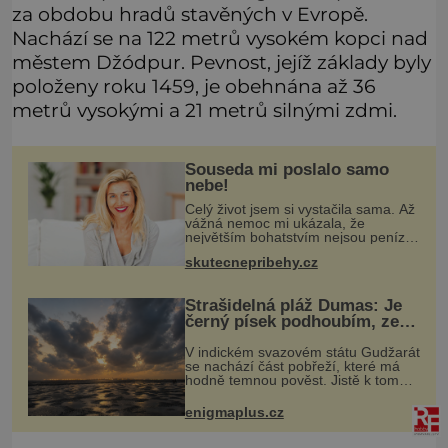
za obdobu hradů stavěných v Evropě.
Nachází se na 122 metrů vysokém kopci nad
městem Džódpur. Pevnost, jejíž základy byly
položeny roku 1459, je obehnána až 36
metrů vysokými a 21 metrů silnými zdmi.
Souseda mi poslalo samo
nebe!
Celý život jsem si vystačila sama. Až
vážná nemoc mi ukázala, že
největším bohatstvím nejsou peníze
ani vlastní byt, ale člověk, který je
skutecnepribehy.cz
ochotný podat pomocnou ruku.
Vždycky jsem byla spíš samotářka.
Strašidelná pláž Dumas: Je
černý písek podhoubím, ze
kterého roste zlo?
V indickém svazovém státu Gudžarát
se nachází část pobřeží, které má
hodně temnou pověst. Jistě k tomu
přispívá i černý písek této pláže.
Proč má pláž takové netypické
enigmaplus.cz
zbarvení? Nakolik jsou pravdivé