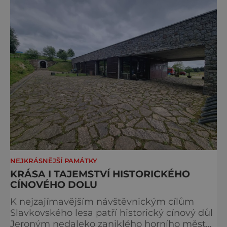
Bohuslav Karban z Aše. Připomeňme si nyní
některé události spojené s touto významnou
stavbou. [gallery ids="917
NEJKRÁSNĚJŠÍ PAMÁTKY
KRÁSA I TAJEMSTVÍ HISTORICKÉHO
CÍNOVÉHO DOLU
K nejzajímavějším návštěvnickým cílům
Slavkovského lesa patří historický cínový důl
Jeroným nedaleko zaniklého horního města