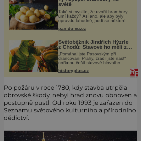
světě
Také si myslíte, že uvařit brambory
umí každý? Asi ano, ale aby byly
opravdu lahodné, hodí se některé
jednoduché triky. Že jsou různé
panidomu.cz
varné typy od A, tedy na saláty, po D
na kaši, určitě víte, takže
Světoběžník Jindřich Hýzrle
z Chodů: Stavové ho měli za
zrádce
„Pomáhal jste Pasovským při
drancování Prahy, zradil jste nás!“
nařknou čeští stavové hlavního
zbrojmistra zemské hotovosti.
historyplus.cz
Jindřich se však zastrašit nenechá.
Zachová chladnou hlavu a trestu
unikne.
Po požáru v roce 1780, kdy stavba utrpěla
obrovské škody, nebyl hrad znovu obnoven a
postupně pustl. Od roku 1993 je zařazen do
Seznamu světového kulturního a přírodního
dědictví.