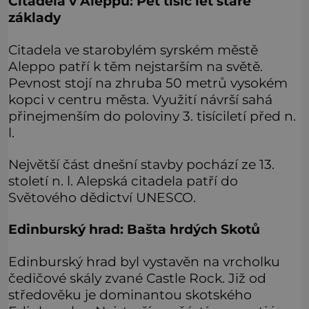
Citadela v Aleppu: Pět tisíc let staré
základy
Citadela ve starobylém syrském městě
Aleppo patří k těm nejstarším na světě.
Pevnost stojí na zhruba 50 metrů vysokém
kopci v centru města. Využití návrší sahá
přinejmenším do poloviny 3. tisíciletí před n.
l.
Největší část dnešní stavby pochází ze 13.
století n. l. Alepská citadela patří do
Světového dědictví UNESCO.
Edinburský hrad: Bašta hrdých Skotů
Edinburský hrad byl vystavěn na vrcholku
čedičové skály zvané Castle Rock. Již od
středověku je dominantou skotského