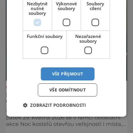
Nezbytně
Výkonové
Soubory
nutné
soubory
cílení
soubory
Funkční soubory
Nezařazené
soubory
VŠE PŘIJMOUT
NEJKRÁSNĚJŠÍ PAMÁTKY
VŠE ODMÍTNOUT
NOC KOSTELŮ 2026 V HUSOVĚ SBORU V
CHEBU
ZOBRAZIT PODROBNOSTI
Odhalte tajemství chebské Schlaraffie V
pátek 29. května 2026 se v rámci celostátní
akce Noc kostelů otevřou veřejnosti i místa,
která běžně zůstávají skrytá. Jedním z