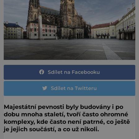
Sdílet na Facebooku
Sdílet na Twitteru
Majestátní pevnosti byly budovány i po
dobu mnoha staletí, tvoří často ohromné
komplexy, kde často není patrné, co ještě
je jejich součástí, a co už nikoli.