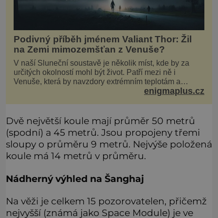
Podivný příběh jménem Valiant Thor: Žil
na Zemi mimozemšťan z Venuše?
V naší Sluneční soustavě je několik míst, kde by za
určitých okolností mohl být život. Patří mezi ně i
Venuše, která by navzdory extrémním teplotám a
enigmaplus.cz
smrtícímu složení atmosféry teoreticky mohla ukrývat
životní formy. Potvrzovat to má i podivný příběh muže
jménem Valiant Thor. Opravdu šlo o mimozem
Dvě největší koule mají průměr 50 metrů
(spodní) a 45 metrů. Jsou propojeny třemi
sloupy o průměru 9 metrů. Nejvýše položená
koule má 14 metrů v průměru.
Nádherný výhled na Šanghaj
Na věži je celkem 15 pozorovatelen, přičemž
nejvyšší (známá jako Space Module) je ve