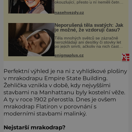
okouzlující, přesto u ní neměli četní
obdivovatelé nejmenší šanci. Měla
všechny předpoklady stát se
nasehvezdy.cz
hvězdou, ale Karolína Slunéčková
(†4
Neporušená těla svatých: Jak
je možné, že vzdorují času?
Těla mnohých světců se zázračně
nerozkládají ani desítky či stovky let
po jejich smrti, ačkoliv na nich často
nebylo provedeno balzamování či
jiné pokusy o konzervaci.
enigmaplus.cz
Neporušené ostatky bývají považo
Perfektní výhled je na ni z vyhlídkové plošiny
v mrakodrapu Empire State Building.
Žehlička vznikla v době, kdy nejvyššími
stavbami na Manhattanu byly kostelní věže.
A ty v roce 1902 přerostla. Dnes je ovšem
mrakodrap Flatiron v porovnání s
moderními stavbami malinký.
Nejstarší mrakodrap?