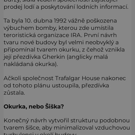
prodej lodí a poskytování lodních informací.
Ta byla 10. dubna 1992 vážně poškozena
výbuchem bomby, kterou zde umístila
teroristická organizace IRA. První návrh
tvaru nové budovy byl velmi neobvyklý a
připomínal tvarem okurku, z čehož vznikla
její přezdívka Gherkin (anglicky malá
nakládaná okurka).
Ačkoli společnost Trafalgar House nakonec
od tohoto plánu ustoupila, přezdívka
zůstala.
Okurka, nebo Šiška?
Konečný návrh vytvořil strukturu podobnou
tvarem šišce, aby minimalizoval vzduchovou
turbulenci v okolí budovy.