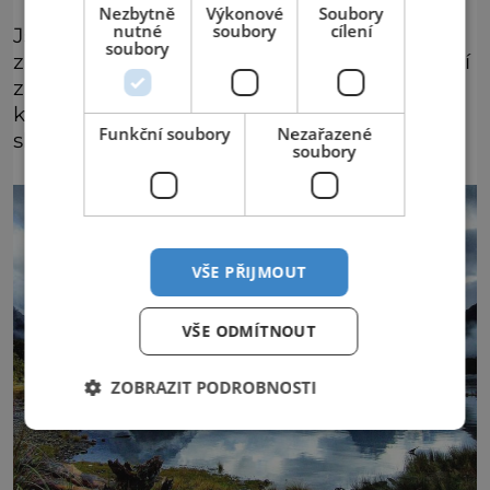
Nezbytně
Výkonové
Soubory
nutné
soubory
cílení
Jsou zde dokonce úzké kaňony, vodopády a
soubory
změť různých úzkých cestiček připomínající
zákoutí v džungli, ale i rozsáhlejší plochy s
květinovou výsadbou, dětskými hřišti a
Funkční soubory
Nezařazené
slunnými terasami.
soubory
VŠE PŘIJMOUT
VŠE ODMÍTNOUT
ZOBRAZIT PODROBNOSTI