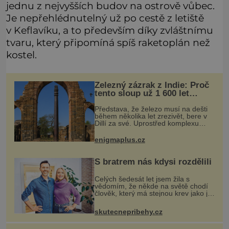
jednu z nejvyšších budov na ostrově vůbec.
Je nepřehlédnutelný už po cestě z letiště
v Keflavíku, a to především díky zvláštnímu
tvaru, který připomíná spíš raketoplán než
kostel.
Železný zázrak z Indie: Proč
tento sloup už 1 600 let
nezná rez?
Představa, že železo musí na dešti
během několika let zrezivět, bere v
Dillí za své. Uprostřed komplexu
Qutb stojí více než sedm metrů
vysoký železný sloup, který už
enigmaplus.cz
přibližně 1 600 let odolává počasí
S bratrem nás kdysi rozdělili
Celých šedesát let jsem žila s
vědomím, že někde na světě chodí
člověk, který má stejnou krev jako já.
Jen jsem si už nedovedla vybavit
jeho tvář. Byli jsme ještě malí, když
skutecnepribehy.cz
jsme s mým o šest let mlad