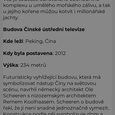
komplexu u umělého mořského zálivu, a tak
u jejího kořene můžou kotvit i milionářské
jachty.
Budova Čínské ústřední televize
Kde leží
: Peking, Čína
Kdy byla postavena
: 2012
Výška
: 234 metrů
Futuristicky vyhlížející budovu, která má
symbolizovat nástup Číny na světovou
scénu, navrhli německý architekt Ole
Scheeren s nizozemským architektem
Remem Koolhaasem. Scheeren o budově
řekl, že ji není snadné jednoznačně vymezit.
Konstrukce podle něj symbolizuje zlom a