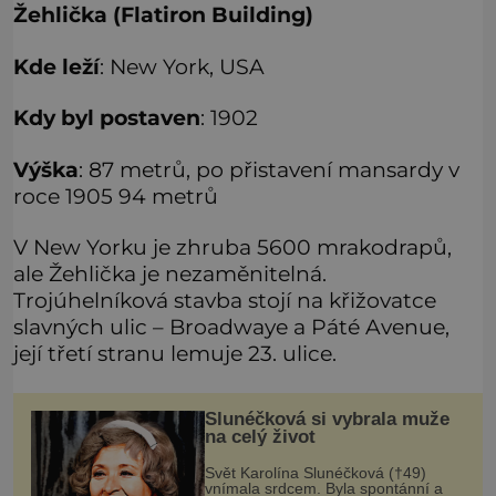
Žehlička (Flatiron Building)
Kde leží
: New York, USA
Kdy byl postaven
: 1902
Výška
: 87 metrů, po přistavení mansardy v
roce 1905 94 metrů
V New Yorku je zhruba 5600 mrakodrapů,
ale Žehlička je nezaměnitelná.
Trojúhelníková stavba stojí na křižovatce
slavných ulic – Broadwaye a Páté Avenue,
její třetí stranu lemuje 23. ulice.
Slunéčková si vybrala muže
na celý život
Svět Karolína Slunéčková (†49)
vnímala srdcem. Byla spontánní a