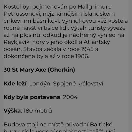
Kostel byl pojmenován po Hallgrímuru
Pétrussonovi, nejznámějším islandském
církevním básníkovi. Vyhlídkovou věž kostela
ročně navštíví tisíce lidí. Výtah turisty vyveze
až na plošinu, odkud je nádherný výhled na
Reykjavík, hory v jeho okolí a Atlantský
oceán. Stavba začala v roce 1945 a
dokončena byla až v roce 1986.
30 St Mary Axe (
Gherkin)
Kde leží
: Londýn, Spojené království
Kdy byla postavena
: 2004
Výška
: 180 metrů
Budova stojí na místě původní Baltické
burzy, sídla vedení společnosti zajišťující