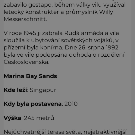
zabavilo gestapo, během války vilu využíval
letecký konstruktér a průmyslník Willy
Messerschmitt.
V roce 1945 ji zabrala Rudá armáda a vila
sloužila k ubytování sovětských vojáků, v
přízemí byla konírna. Dne 26. srpna 1992
byla ve vile podepsána dohoda o rozdělení
Československa.
Marina Bay Sands
Kde leží
: Singapur
Kdy byla postavena
: 2010
Výška
: 245 metrů
Nejúchvatnější terasa světa, nejatraktivnější