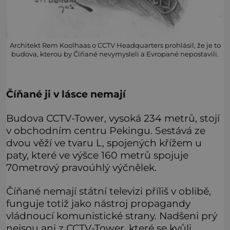
Architekt Rem Koolhaas o CCTV Headquarters prohlásil, že je to
budova, kterou by Číňané nevymysleli a Evropané nepostavili.
Číňané ji v lásce nemají
Budova CCTV-Tower, vysoká 234 metrů, stojí
v obchodním centru Pekingu. Sestává ze
dvou věží ve tvaru L, spojených křížem u
paty, které ve výšce 160 metrů spojuje
70metrový pravoúhlý výčnělek.
Číňané nemají státní televizi příliš v oblibě,
funguje totiž jako nástroj propagandy
vládnoucí komunistické strany. Nadšeni prý
nejsou ani z CCTV-Tower, které se kvůli