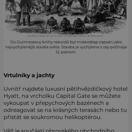
Do Guinnessovy knihy rekordů byl mrakodrap zapsán jako
nejvychýlenější stavba světa. Stavba je vychýlena z osy počínaje
12. patrem.
Vrtulníky a jachty
Uvnitř najdete luxusní pětihvězdičkový hotel
Hyatt, na vrcholku Capital Gate se můžete
vykoupat v přepychových bazénech a
odreagovat se na krásných terasách nebo tu
přistát se soukromou helikoptérou.
Věž je součástí obrovského obchodního