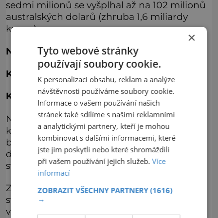
sedmi milionů se vyšplhal až na 102 milionů
australských dolarů (zhruba 1,6 miliardy
korun).
×
Tyto webové stránky
Namba Parks
používají soubory cookie.
Kde leží
: Ósaka, Japonsko
K personalizaci obsahu, reklam a analýze
návštěvnosti používáme soubory cookie.
Kdy byl postaven
: 2003
Informace o vašem používání našich
stránek také sdílíme s našimi reklamními
Namba Parks je kancelářský a obchodní
a analytickými partnery, kteří je mohou
komplex, tvořený impozantní výškovou
kombinovat s dalšími informacemi, které
budovou Park Tower s 30 patry a
jste jim poskytli nebo které shromáždili
devítipatrovým obřím nákupním
při vašem používání jejich služeb.
Více
střediskem.
informací
Zahrady pokrývají téměř celou horní plochu
ZOBRAZIT VŠECHNY PARTNERY
(1616)
střechy střediska a v osmi poschodích se
→
vinou kolem dokola až na úroveň přízemí.