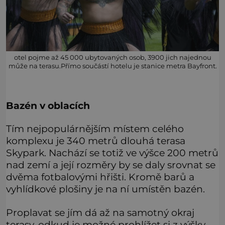
otel pojme až 45 000 ubytovaných osob, 3900 jich najednou
může na terasu.Přímo součástí hotelu je stanice metra Bayfront.
Bazén v oblacích
Tím nejpopulárnějším místem celého
komplexu je 340 metrů dlouhá terasa
Skypark. Nachází se totiž ve výšce 200 metrů
nad zemí a její rozměry by se daly srovnat se
dvěma fotbalovými hřišti. Kromě barů a
vyhlídkové plošiny je na ní umístěn bazén.
Proplavat se jím dá až na samotný okraj
terasy, odkud je možné prohlížet si z výšky