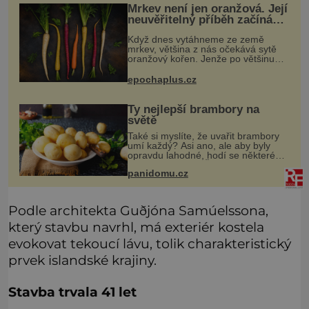
Mrkev není jen oranžová. Její
neuvěřitelný příběh začíná
fialovou barvou
Když dnes vytáhneme ze země
mrkev, většina z nás očekává sytě
oranžový kořen. Jenže po většinu
své historie je mrkev všechno
možné, jen ne oranžová. Je fialová,
epochaplus.cz
žlutá, bílá, někdy dokonce téměř
černá.
Ty nejlepší brambory na
světě
Také si myslíte, že uvařit brambory
umí každý? Asi ano, ale aby byly
opravdu lahodné, hodí se některé
jednoduché triky. Že jsou různé
panidomu.cz
varné typy od A, tedy na saláty, po D
na kaši, určitě víte, takže
Podle architekta Guðjóna Samúelssona,
který stavbu navrhl, má exteriér kostela
evokovat tekoucí lávu, tolik charakteristický
prvek islandské krajiny.
Stavba trvala 41 let