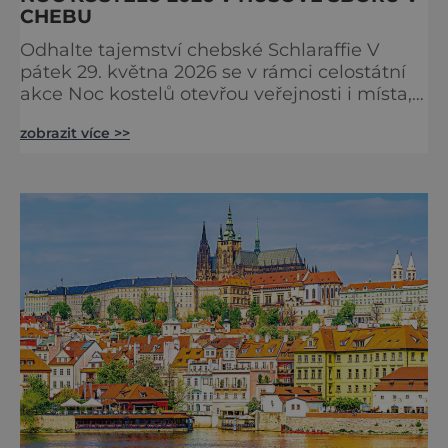
CHEBU
Odhalte tajemství chebské Schlaraffie V
pátek 29. května 2026 se v rámci celostátní
akce Noc kostelů otevřou veřejnosti i místa,
která běžně zůstávají skrytá. Jedním z
zobrazit více >>
nejzajímavějších bude bezesporu Husův
sbor Církve československé husitské v
Chebu (Vrbenského 14), který letos nabídne
večer plný historie, hudby, tajemství i
dobrodružství pro malé i velké návštěvníky.
Málokdo ví, že dnešní kos