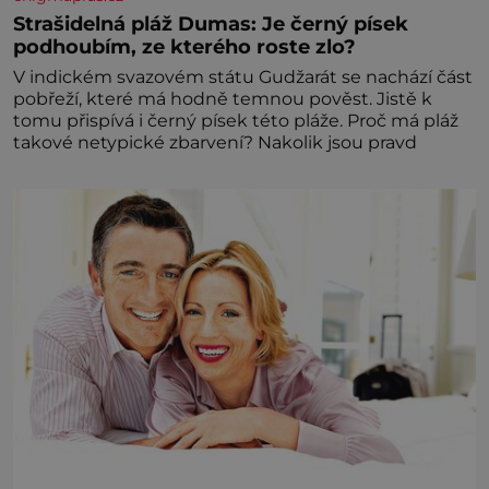
Strašidelná pláž Dumas: Je černý písek
podhoubím, ze kterého roste zlo?
V indickém svazovém státu Gudžarát se nachází část
pobřeží, které má hodně temnou pověst. Jistě k
tomu přispívá i černý písek této pláže. Proč má pláž
takové netypické zbarvení? Nakolik jsou pravd