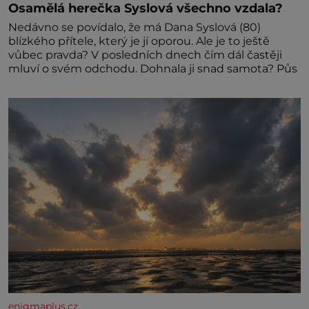
Osamělá herečka Syslová všechno vzdala?
Nedávno se povídalo, že má Dana Syslová (80)
blízkého přítele, který je jí oporou. Ale je to ještě
vůbec pravda? V posledních dnech čím dál častěji
mluví o svém odchodu. Dohnala ji snad samota? Půs
enigmaplus.cz