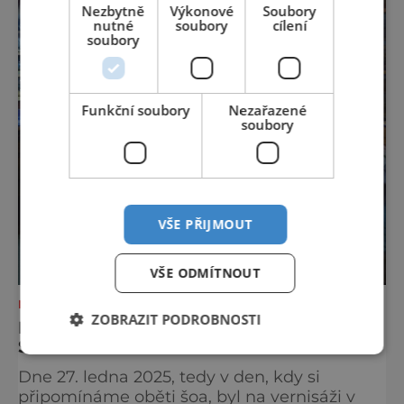
Nezbytně
Výkonové
Soubory
nutné
soubory
cílení
soubory
Funkční soubory
Nezařazené
soubory
VŠE PŘIJMOUT
VŠE ODMÍTNOUT
NEJKRÁSNĚJŠÍ PAMÁTKY
ZOBRAZIT PODROBNOSTI
MODEL FRANTIŠKOLÁZEŇSKÉ
SYNAGOGY V SOUVISLOSTECH
Dne 27. ledna 2025, tedy v den, kdy si
připomínáme oběti šoa, byl na vernisáži v