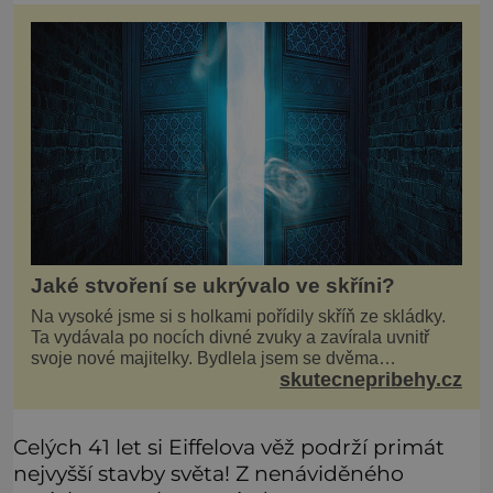
Jaké stvoření se ukrývalo ve skříni?
Na vysoké jsme si s holkami pořídily skříň ze skládky.
Ta vydávala po nocích divné zvuky a zavírala uvnitř
svoje nové majitelky. Bydlela jsem se dvěma
skutecnepribehy.cz
kamarádkami a bavilo nás zvelebovat si náš byt. Skoro
denně jsme tahaly domů různé kousky od babiček
nebo z bazaru, jako třeba staré zrcadlo a obrazy
Celých 41 let si Eiffelova věž podrží primát
nejvyšší stavby světa! Z nenáviděného