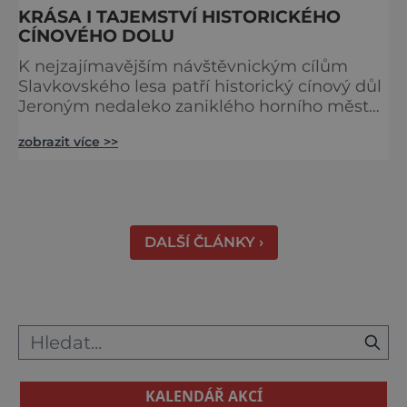
KRÁSA I TAJEMSTVÍ HISTORICKÉHO
CÍNOVÉHO DOLU
K nejzajímavějším návštěvnickým cílům
Slavkovského lesa patří historický cínový důl
Jeroným nedaleko zaniklého horního města
Čistá. Dolovat se v něm začalo už ve
zobrazit více >>
středověku. Národní kulturní památka je
dnes přístupná veřejnosti a hojně
vyhledávaná turisty, kteří si zde mohou učinit
poměrně konkrétní představu o namáhavé
práci tehdejších horníků. [gallery
DALŠÍ ČLÁNKY ›
ids="91631,91630,91632,91633,91634,91635,9
KALENDÁŘ AKCÍ