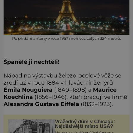
Po přidání antény v roce 1957 měří věž celých 324 metrů.
Španělé ji nechtěli!
Nápad na výstavbu železo-ocelové věže se
zrodí už v roce 1884 v hlavách inženýrů
Émila Nouguiera
(1840–1898) a
Maurice
Koechlina
(1856–1946), kteří pracují ve firmě
Alexandra Gustava Eiffela
(1832–1923).
Vražedný dům v Chicagu:
Nejděsivější místo USA?
Na rohu ulic West 63rd Street a