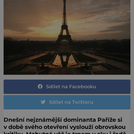
Sdílet na Facebooku
Sdílet na Twitteru
Dnešní nejznámější dominanta Paříže si
v době svého otevření vyslouží obrovskou