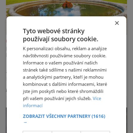
×
Tyto webové stránky
používají soubory cookie.
NEJKRÁSNĚJŠÍ PAMÁTKY
MALÝ BĚLOHRAD – MÍSTO, KDE SE
K personalizaci obsahu, reklam a analýze
BUDETE CÍTIT JAKO DOMA
návštěvnosti používáme soubory cookie.
Informace o vašem používání našich
Nejsou okázalé ani velké. Lázně Bělohrad si
stránek také sdílíme s našimi reklamními
ale zakládají na tom, že klientům navodí
a analytickými partnery, kteří je mohou
pocit domova. A i kvůli tomu se sem lidé už
kombinovat s dalšími informacemi, které
zhruba 130 let rádi vracejí. Nejsou tu obří
zobrazit více >>
lázeňské koncerty ani velkolepé akce.
jste jim poskytli nebo které shromáždili
Dokonce tu nenajdete ani pravou kolonádu.
při vašem používání jejich služeb.
Více
Ne že by tu nebyla. Ale mnoho lidí si jí
informací
nevšimne, ani se jí kolonáda vlastně neříká.
ZOBRAZIT VŠECHNY PARTNERY
(1616)
Je to pro
→