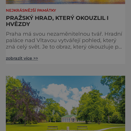
NEJKRÁSNĚJŠÍ PAMÁTKY
PRAŽSKÝ HRAD, KTERÝ OKOUZLIL I
HVĚZDY
Praha má svou nezaměnitelnou tvář. Hradní
paláce nad Vltavou vytvářejí pohled, který
zná celý svět. Je to obraz, který okouzluje po
staletí a nikdy nezevšední. Neexistuje snad
zobrazit více >>
jediný Čech, který by ho neznal. Pražský hrad
se objevuje na pohlednicích, ve filmech i na
fotkách. A kdo si plánuje výlet do naší
metropole, má ho na seznamu mí