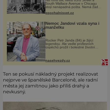
South Wallace Avenue v Chicagu
stojí nenápadná pošta. Nemá žádný
speciální nápis ani pamětní desku. A
epochalnisvet.cz
přesto prý místní zaměstnanci neradi
chodí do sklepa. Právě tady t
Nemoc Jandovi vzala syna i
manželku
Rocker Petr Janda (84) je žijící
legendou. Ale vedle profesních
úspěchů prožil i bolestné životní
zkoušky. Zpěvák Petr Janda (84),
frontman skupiny Olympic, je otcem
celkem pěti dětí. Přestože se můž
nasehvezdy.cz
Ten se pokusí nákladný projekt realizovat
nejprve ve španělské Barceloně, ale radní
města jej zamítnou jako příliš drahý a
nevkusný.