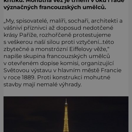
kritiku. Mohutná věž je trnem v oku i řadě
význačných francouzských umělců.
„My, spisovatelé, malíři, sochaři, architekti a
vášniví příznivci až doposud nedotčené
krásy Paříže, rozhořčeně protestujeme
s veškerou naší silou proti vztyčení…této
zbytečné a monstrózní Eiffelovy věže,“
napíše skupina francouzských umělců
v otevřeném dopise komisi, organizující
Světovou výstavu v hlavním městě Francie
v roce 1889. Proti konstrukci mohutné
stavby mají nemalé výhrady.