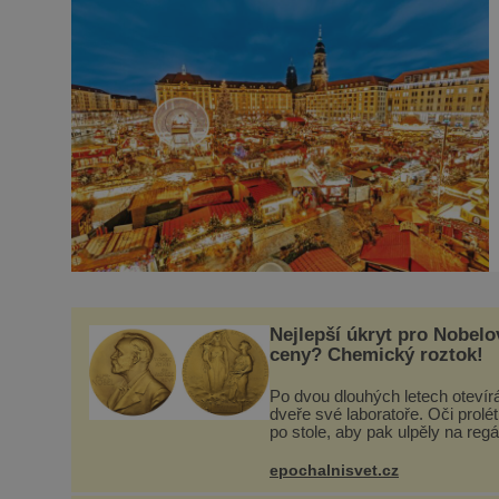
Nejlepší úkryt pro Nobelo
ceny? Chemický roztok!
Po dvou dlouhých letech otevír
dveře své laboratoře. Oči prolé
po stole, aby pak ulpěly na regá
kde se nachází všemožné látky
Hledá žluto-oranžovou tekutinu,
epochalnisvet.cz
jakmile ji zahlédne, nesmírně s