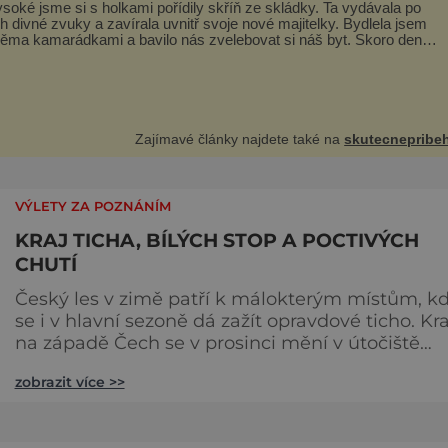
soké jsme si s holkami pořídily skříň ze skládky. Ta vydávala po
h divné zvuky a zavírala uvnitř svoje nové majitelky. Bydlela jsem
ěma kamarádkami a bavilo nás zvelebovat si náš byt. Skoro denně
tahaly domů různé kousky od babiček nebo z bazaru, jako třeba
 zrcadlo a obrazy
Zajímavé články najdete také na
skutecnepribeh
VÝLETY ZA POZNÁNÍM
KRAJ TICHA, BÍLÝCH STOP A POCTIVÝCH
CHUTÍ
Český les v zimě patří k málokterým místům, k
se i v hlavní sezoně dá zažít opravdové ticho. Kra
na západě Čech se v prosinci mění v útočiště
všech, kdo chtějí na chvíli vyměnit ruch města z
zobrazit více >>
zimní krajinu, čistý vzduch a pohyb, který zahřej
Hlavním lákadlem jsou bezpochyby běžky. Míst
síť tras vede hlubokými lesy i přes otevřené plá