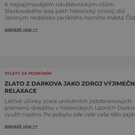
K nejzajímavějším návštěvnickým cílům
Slavkovského lesa patří historický cínový důl
Jeroným nedaleko zaniklého horního města Čist
Dolovat se v něm začalo už ve středověku. Náro
zobrazit více >>
kulturní památka je dnes přístupná veřejnosti a
hojně vyhledávaná turisty, kteří si zde mohou
učinit poměrně konkrétní představu o namáha
práci tehdejších horníků. [gallery
ids="91631,91630,91632,91633,91634,91635,9
VÝLETY ZA POZNÁNÍM
ZLATO Z DARKOVA JAKO ZDROJ VÝJIMEČN
RELAXACE
Léčivé účinky zcela unikátních jodobromových
pramenů dokážou v historických Lázních Darko
využít naplno. Po pobytu zde celé vaše tělo zajá
Oblast okolo Karviné má spousta lidí spojenou
zobrazit více >>
s černouhelnými doly a měsíční krajinou, které j
lepší se vyhnout. Ale nevěřte všemu, co se povíd