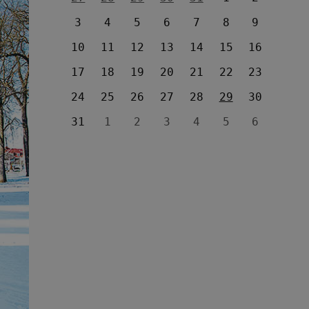
3
4
5
6
7
8
9
10
11
12
13
14
15
16
17
18
19
20
21
22
23
24
25
26
27
28
29
30
31
1
2
3
4
5
6