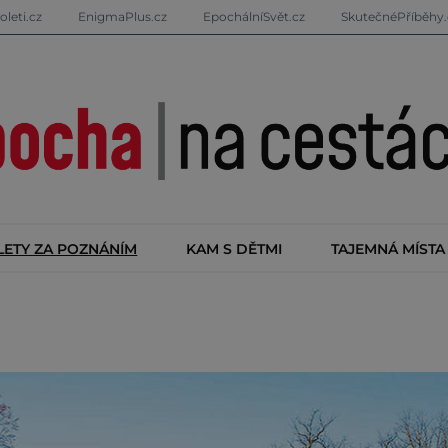
oleti.cz
EnigmaPlus.cz
EpochálníSvět.cz
SkutečnéPříběhy.
LETY ZA POZNÁNÍM
KAM S DĚTMI
TAJEMNÁ MÍSTA