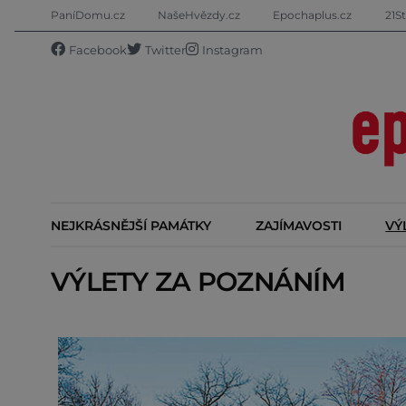
PaníDomu.cz
NašeHvězdy.cz
Epochaplus.cz
21St
Facebook
Twitter
Instagram
NEJKRÁSNĚJŠÍ PAMÁTKY
ZAJÍMAVOSTI
VÝ
VÝLETY ZA POZNÁNÍM