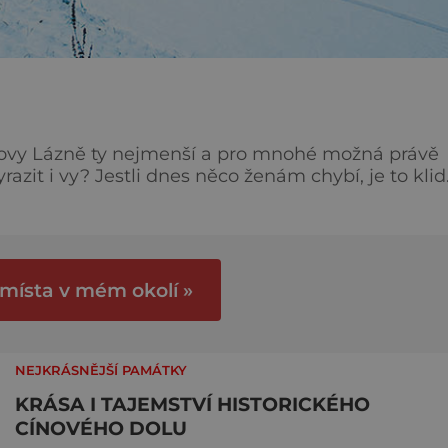
škovy Lázně ty nejmenší a pro mnohé možná právě
m chybí, je to klid.
kových Lázních se dá zapomenout na všechny strast
nády nabízejí odpočinek od toho všeho. [gallery
 místa v mém okolí »
NEJKRÁSNĚJŠÍ PAMÁTKY
KRÁSA I TAJEMSTVÍ HISTORICKÉHO
CÍNOVÉHO DOLU