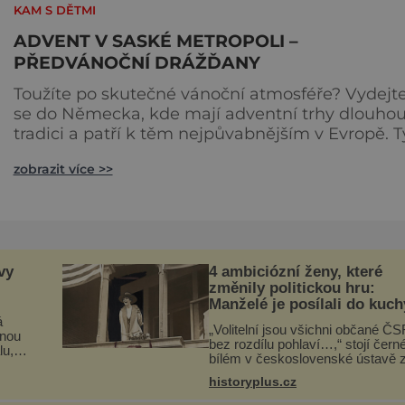
a nabízí profily vhodné pro rodiny, rekreační spo
KAM S DĚTMI
ADVENT V SASKÉ METROPOLI –
PŘEDVÁNOČNÍ DRÁŽĎANY
Toužíte po skutečné vánoční atmosféře? Vydejt
se do Německa, kde mají adventní trhy dlouho
tradici a patří k těm nejpůvabnějším v Evropě. T
nejbližší českým hranicím najdete v Drážďanech
zobrazit více >>
začínají 26. 11. 2025 a potrvají do 24. 12. 2025. A st
za to je zažít na vlastní kůži. S norimberským
Christkindlesmarktem se drážďanské vánoční t
každoročně přetahují o pozici
nejnavštěvovanějších t
vy
4 ambiciózní ženy, které
změnily politickou hru:
Manželé je posílali do kuc
marně
á
„Volitelní jsou všichni občané Č
tnou
bez rozdílu pohlaví…,“ stojí čern
lu,
bílém v československé ústavě 
.
roku 1920. Na podobnou právní
historyplus.cz
úpravu čekají ženy napříč celým
e
světem dlouhá léta a často za ni