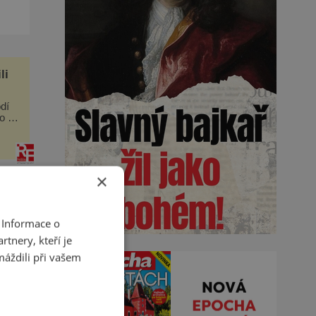
kov
1592"
li
dí
o já.
dyž
×
 Informace o
tnery, kteří je
máždili při vašem
da
t.