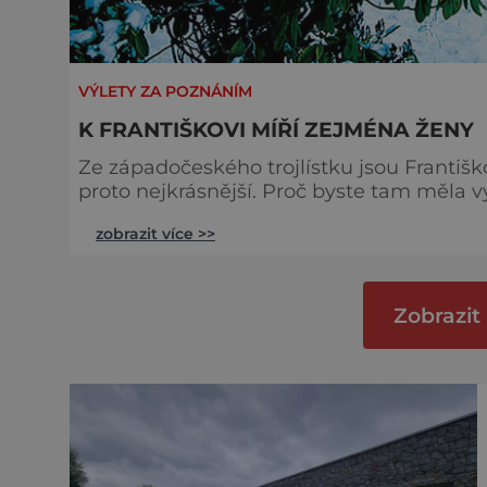
VÝLETY ZA POZNÁNÍM
K FRANTIŠKOVI MÍŘÍ ZEJMÉNA ŽENY
Ze západočeského trojlístku jsou Franti
proto nejkrásnější. Proč byste tam měla vyrazit i vy? Jestli dnes něco žená
A právě toho tu nabízejí dost. Ve Františ
zobrazit více >>
Žlutobílé empírové domy, široké parky a kolo
ids="91745,91743,91741,91
Zobrazit