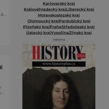
Karlovarský kraj
Královéhradecký kraj
Liberecký kraj
á.
Moravskoslezský kraj
dní
Olomoucký kraj
Pardubický kraj
Plzeňský kraj
Praha
Středočeský kraj
Ústecký kraj
Vysočina
Zlínský kraj
vé
reklama
É
v
sá.
e
á.