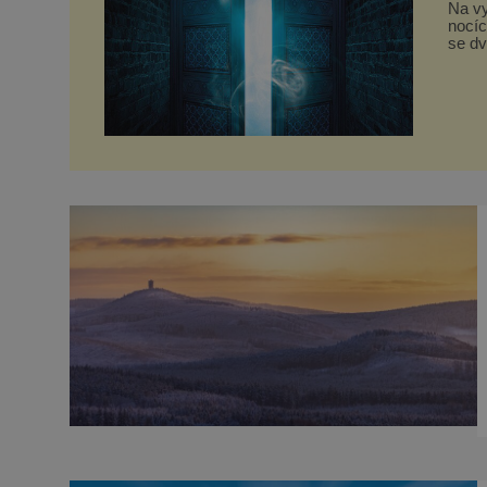
Na vy
nocíc
se dv
jsme 
staré