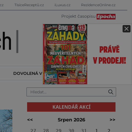
cz
TisíceReceptů.cz
iLuxus.cz
RezidenceOnline.cz
Projekt časopisu
×
DOVOLENÁ V ZAHRANIČÍ
KALENDÁŘ AKCÍ
KALENDÁŘ AKCÍ
<<
Srpen 2026
>>
27
28
29
30
31
1
2