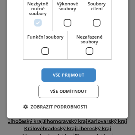
Nezbytně
Výkonové
Soubory
nutné
soubory
cílení
soubory
Funkční soubory
Nezařazené
soubory
VŠE PŘIJMOUT
VŠE ODMÍTNOUT
ZOBRAZIT PODROBNOSTI
TIPY NA CESTY
Jihočeský kraj
Jihomoravský kraj
Karlovarský kraj
Královéhradecký kraj
Liberecký kraj