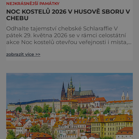
NEJKRÁSNĚJŠÍ PAMÁTKY
NOC KOSTELŮ 2026 V HUSOVĚ SBORU V
CHEBU
Odhalte tajemství chebské Schlaraffie V
pátek 29. května 2026 se v rámci celostátní
akce Noc kostelů otevřou veřejnosti i místa,
která běžně zůstávají skrytá. Jedním z
zobrazit více >>
nejzajímavějších bude bezesporu Husův
sbor Církve československé husitské v
Chebu (Vrbenského 14), který letos nabídne
večer plný historie, hudby, tajemství i
dobrodružství pro malé i velké návštěvníky.
Málokdo ví, že dnešní kos