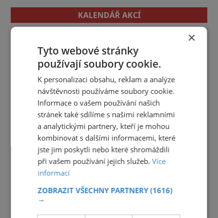
KALENDÁŘ AKCÍ
×
<<
Srpen 2026
>>
Tyto webové stránky
27
28
29
30
31
1
2
používají soubory cookie.
3
4
5
6
7
8
9
K personalizaci obsahu, reklam a analýze
10
11
12
13
14
15
16
návštěvnosti používáme soubory cookie.
Informace o vašem používání našich
17
18
19
20
21
22
23
stránek také sdílíme s našimi reklamními
24
25
26
27
28
29
30
a analytickými partnery, kteří je mohou
kombinovat s dalšími informacemi, které
31
1
2
3
4
5
6
jste jim poskytli nebo které shromáždili
při vašem používání jejich služeb.
Více
informací
ZOBRAZIT VŠECHNY PARTNERY
(1616)
→