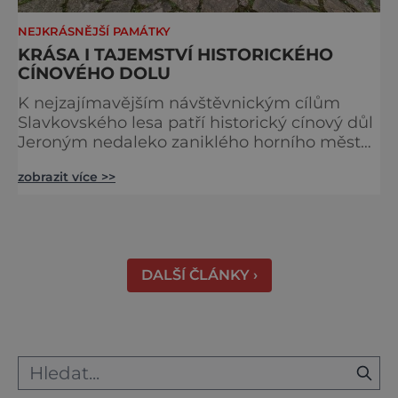
NEJKRÁSNĚJŠÍ PAMÁTKY
KRÁSA I TAJEMSTVÍ HISTORICKÉHO
CÍNOVÉHO DOLU
K nejzajímavějším návštěvnickým cílům
Slavkovského lesa patří historický cínový důl
Jeroným nedaleko zaniklého horního města
Čistá. Dolovat se v něm začalo už ve
zobrazit více >>
středověku. Národní kulturní památka je
dnes přístupná veřejnosti a hojně
vyhledávaná turisty, kteří si zde mohou učinit
poměrně konkrétní představu o namáhavé
práci tehdejších horníků. [gallery
DALŠÍ ČLÁNKY ›
ids="91631,91630,91632,91633,91634,91635,9