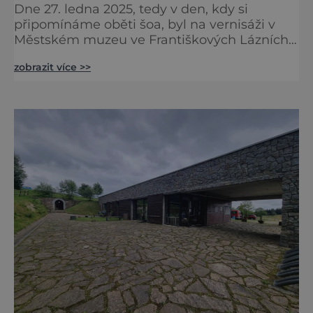
Dne 27. ledna 2025, tedy v den, kdy si
připomínáme oběti šoa, byl na vernisáži v
Městském muzeu ve Františkových Lázních
představen model synagogy, která byla
zobrazit více >>
nacisty zničena v roce 1938. Do lázeňského
města se tak více než symbolicky vrátil
židovský svatostánek. Autorem modelu je
Bohuslav Karban z Aše. Připomeňme si nyní
některé události spojené s touto významnou
stavbou. [gallery ids="917