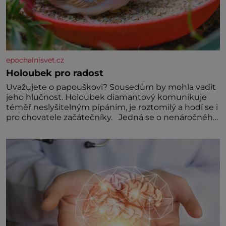
epochalnisvet.cz
Holoubek pro radost
Uvažujete o papouškovi? Sousedům by mohla vadit
jeho hlučnost. Holoubek diamantový komunikuje
téměř neslyšitelným pípáním, je roztomilý a hodí se i
pro chovatele začátečníky. Jedná se o nenáročného
klidného ptáčka, který většinu dne jen posedává.
Hodně času tráví na zemi, kde sbírá zbytky semínek
Jeho domovinou je prakticky celá Austrálie s
výjimkou pobřežní oblasti.