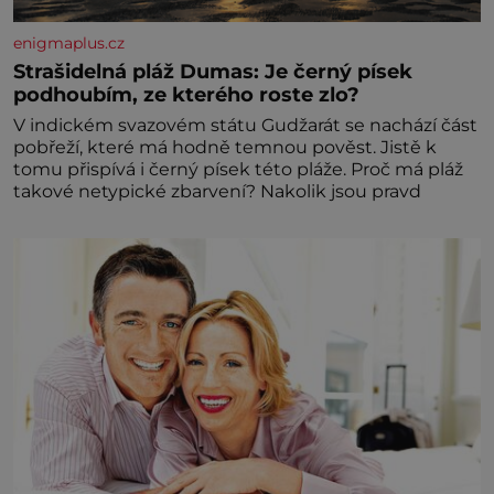
enigmaplus.cz
Strašidelná pláž Dumas: Je černý písek
podhoubím, ze kterého roste zlo?
V indickém svazovém státu Gudžarát se nachází část
pobřeží, které má hodně temnou pověst. Jistě k
tomu přispívá i černý písek této pláže. Proč má pláž
takové netypické zbarvení? Nakolik jsou pravd