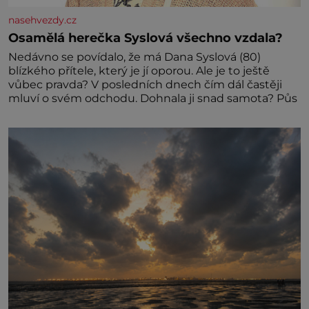
nasehvezdy.cz
Osamělá herečka Syslová všechno vzdala?
Nedávno se povídalo, že má Dana Syslová (80)
blízkého přítele, který je jí oporou. Ale je to ještě
vůbec pravda? V posledních dnech čím dál častěji
mluví o svém odchodu. Dohnala ji snad samota? Půs