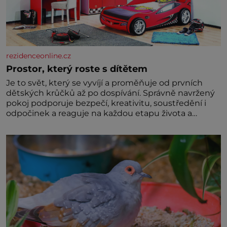
rezidenceonline.cz
Prostor, který roste s dítětem
Je to svět, který se vyvíjí a proměňuje od prvních
dětských krůčků až po dospívání. Správně navržený
pokoj podporuje bezpečí, kreativitu, soustředění i
odpočinek a reaguje na každou etapu života a
specifické potřeby dítěte. Pro nejmenší je klíčová
jednoduchost, měkkost a bezpečí, proto by pokoj
miminka měl působit především klidně a útulně.
Předškolní věk je