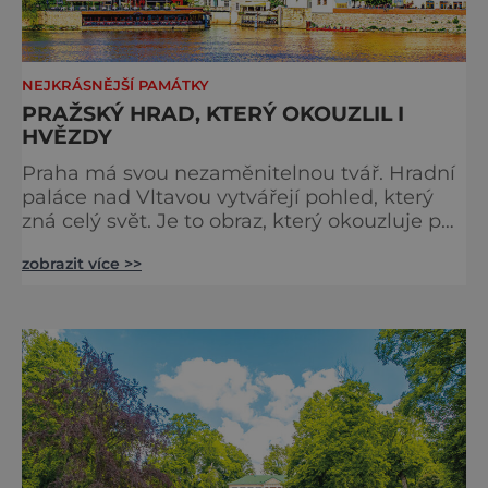
NEJKRÁSNĚJŠÍ PAMÁTKY
PRAŽSKÝ HRAD, KTERÝ OKOUZLIL I
HVĚZDY
Praha má svou nezaměnitelnou tvář. Hradní
paláce nad Vltavou vytvářejí pohled, který
zná celý svět. Je to obraz, který okouzluje po
staletí a nikdy nezevšední. Neexistuje snad
zobrazit více >>
jediný Čech, který by ho neznal. Pražský hrad
se objevuje na pohlednicích, ve filmech i na
fotkách. A kdo si plánuje výlet do naší
metropole, má ho na seznamu mí