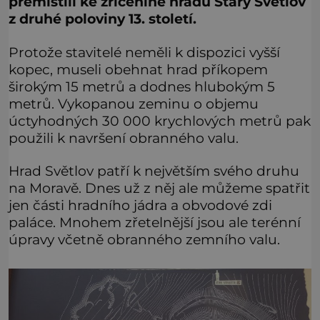
přemístili ke zřícenině hradu Starý Světlov
z druhé poloviny 13. století.
Protože stavitelé neměli k dispozici vyšší
kopec, museli obehnat hrad příkopem
širokým 15 metrů a dodnes hlubokým 5
metrů. Vykopanou zeminu o objemu
úctyhodných 30 000 krychlových metrů pak
použili k navršení obranného valu.
Hrad Světlov patří k největším svého druhu
na Moravě. Dnes už z něj ale můžeme spatřit
jen části hradního jádra a obvodové zdi
paláce. Mnohem zřetelnější jsou ale terénní
úpravy včetně obranného zemního valu.