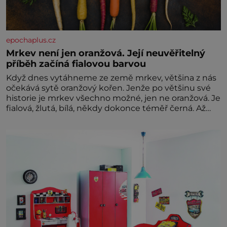
epochaplus.cz
Mrkev není jen oranžová. Její neuvěřitelný
příběh začíná fialovou barvou
Když dnes vytáhneme ze země mrkev, většina z nás
očekává sytě oranžový kořen. Jenže po většinu své
historie je mrkev všechno možné, jen ne oranžová. Je
fialová, žlutá, bílá, někdy dokonce téměř černá. Až
díky stovkám let pečlivého šlechtění se z ní stává
zelenina, bez které si českou zahradu ani
nedokážeme představit. Její příběh je