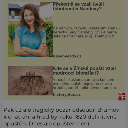
Překotně se vzali kvůli
těhotenství Sandevy?
Za náhlým, tajným uzavřením sňatku
herečky Sary Sandevy (29) a herce
Jakuba Prachaře (42), známých ze
seriálu Jakub a Sara, se skrývá
možná mnohem víc než jen touha
posvětit čirou lásku! Vynořily se
nasehvezdy.cz
Kde se v čínské poušti vzali
modroocí blonďáci?
V poušti Taklamakan byla koncem
minulého století objevena stovka
hrobů s téměř netknutými mumiemi.
Všichni mrtví byli pohřbeni s úctou a
historyplus.cz
četnými milodary. Asi nejvíc přitom
vědce zaujal hrob tříměsíčn
Pak už ale tragický požár odsoudil Brumov
k chátrání a hrad byl roku 1820 definitivně
opuštěn. Dnes ale opuštěn není.