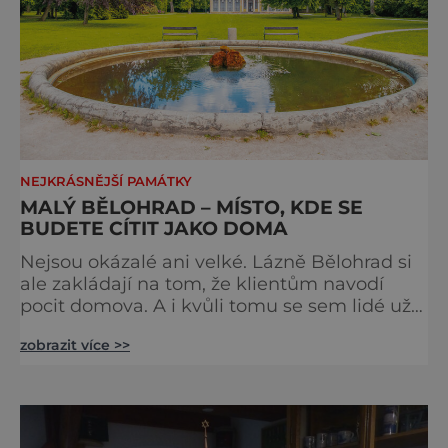
NEJKRÁSNĚJŠÍ PAMÁTKY
MALÝ BĚLOHRAD – MÍSTO, KDE SE
BUDETE CÍTIT JAKO DOMA
Nejsou okázalé ani velké. Lázně Bělohrad si
ale zakládají na tom, že klientům navodí
pocit domova. A i kvůli tomu se sem lidé už
zhruba 130 let rádi vracejí. Nejsou tu obří
zobrazit více >>
lázeňské koncerty ani velkolepé akce.
Dokonce tu nenajdete ani pravou kolonádu.
Ne že by tu nebyla. Ale mnoho lidí si jí
nevšimne, ani se jí kolonáda vlastně neříká.
Je to pro