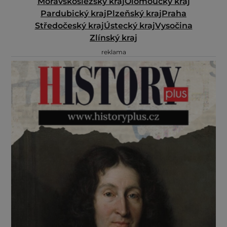
Moravskoslezský kraj
Olomoucký kraj
Pardubický kraj
Plzeňský kraj
Praha
Středočeský kraj
Ústecký kraj
Vysočina
Zlínský kraj
reklama