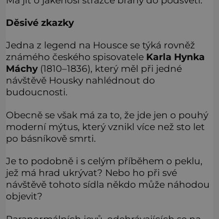
Děsivé zkazky
Jedna z legend na Housce se týká rovněž
známého českého spisovatele
Karla Hynka
Máchy
(1810–1836), který měl při jedné
návštěvě Housky nahlédnout do
budoucnosti.
Obecně se však má za to, že jde jen o pouhý
moderní mýtus, který vznikl více než sto let
po básníkově smrti.
Je to podobně i s celým příběhem o peklu,
jež má hrad ukrývat? Nebo ho při své
návštěvě tohoto sídla někdo může náhodou
objevit?
Paranormálních jevů, odehrávajících se na