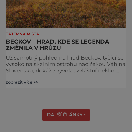
TAJEMNÁ MÍSTA
BECKOV – HRAD, KDE SE LEGENDA
ZMĚNILA V HRŮZU
Už samotný pohled na hrad Beckov, tyčící se
vysoko na skalním ostrohu nad řekou Váh na
Slovensku, dokáže vyvolat zvláštní neklid.
Strmé hradby, z nichž se otevírá dechberoucí
zobrazit více >>
výhled do krajiny, se staly i svědky tragédie –
právě odsud měl jeden z prvních pánů hradu
ukončit svůj život. K hradu se váže celá řada
pověstí a u většiny z nich najdeme nějaké to
zrnko pravdy. Většina z nich vypráví o t
DALŠÍ ČLÁNKY ›