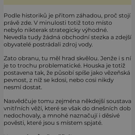
stal králem. Otázka za milion, na niž by všichni,
zejména stárnoucí a nemocný král Vl
Podle historiků je přitom záhadou, proč stojí
právě zde. V minulosti totiž toto místo
nebylo nikterak strategicky výhodné.
Nevedla tudy žádná obchodní stezka a zdejší
obyvatelé postrádali zdroj vody.
Zato obranu, tu měl hrad skvělou. Jenže i s ní
je to trochu problematické. Houska je totiž
postavena tak, že působí spíše jako vězeňská
pevnost, z níž se kdosi, nebo cosi nikdy
nesmí dostat.
Nasvědčuje tomu zejména někdejší soustava
vnitřních věží, které se však do dnešních dob
nedochovaly, a mnohé naznačují i děsivé
pověsti, které jsou s místem spjaté.