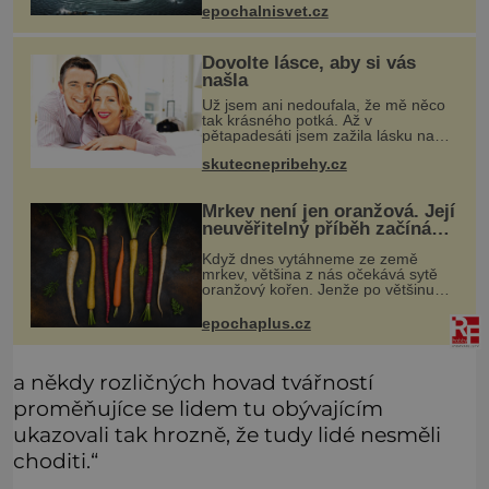
mizejících beze stopy, podivných
epochalnisvet.cz
světlech, zrádných proudech i
mořských dracích, kteří měli tyto ko
Dovolte lásce, aby si vás
našla
Už jsem ani nedoufala, že mě něco
tak krásného potká. Až v
pětapadesáti jsem zažila lásku na
první pohled. Poprvé jsem se
skutecnepribehy.cz
vdávala, když mi bylo dvacet. Oba
jsme byli mladí a byl to tak říkajíc
sňatek
Mrkev není jen oranžová. Její
neuvěřitelný příběh začíná
fialovou barvou
Když dnes vytáhneme ze země
mrkev, většina z nás očekává sytě
oranžový kořen. Jenže po většinu
své historie je mrkev všechno
možné, jen ne oranžová. Je fialová,
epochaplus.cz
žlutá, bílá, někdy dokonce téměř
černá.
a někdy rozličných hovad tvářností
proměňujíce se lidem tu obývajícím
ukazovali tak hrozně, že tudy lidé nesměli
choditi.“