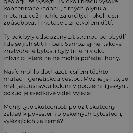
geologů se vyskytují v okolí hradu vysoké
koncentrace radonu, sirných plynů a
metanu, což mohlo za určitých okolností
způsobovat i mutace a znetvoření dětí.
Ty pak byly odsouzeny žít stranou od obydlí,
lidé se jich štítili i báli. Samozřejmě, takové
znetvořené bytosti byly trnem v oku i
inkvizici, která na ně mohla pořádat hony.
Navíc mohlo docházet k šíření těchto
mutací i genetickou cestou. Možné je i to, že
měli jakousi svou kolonii v podzemní jeskyni,
odkud je svědkové viděli vylézat.
Mohly tyto skutečnosti položit skutečný
základ k pověstem o pekelných bytostech,
vylézajících ze země?