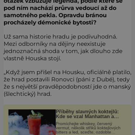
otázek vzbuzuje legenda, podle které se
pod ním nachází průrva vedoucí až do
samotného pekla. Opravdu bránou
procházely démonické bytosti?
Už sama historie hradu je podivuhodná.
Mezi odborníky na dějiny neexistuje
jednoznačná shoda v tom, jak dlouho zde
vlastně Houska stojí.
„Když jsem přišel na Housku, oficiálně platilo,
že hrad postavili Ronovci (páni z Dubé), tedy
že s největší pravděpodobností jde o manský
(šlechtický) hrad.
Příběhy slavných koktejlů:
Kde se vzal Manhattan a
Bloody Mary?
Promíchejte whiskey, červený
vermut, několik střiků koktejlových
bitters a led, sceďte, ozdobte