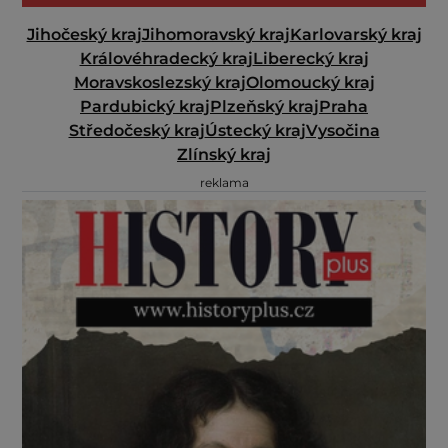
Jihočeský kraj
Jihomoravský kraj
Karlovarský kraj
Královéhradecký kraj
Liberecký kraj
Moravskoslezský kraj
Olomoucký kraj
Pardubický kraj
Plzeňský kraj
Praha
Středočeský kraj
Ústecký kraj
Vysočina
Zlínský kraj
reklama