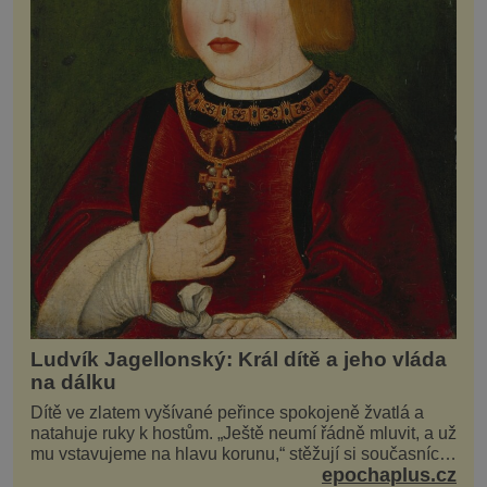
Ludvík Jagellonský: Král dítě a jeho vláda
na dálku
Dítě ve zlatem vyšívané peřince spokojeně žvatlá a
natahuje ruky k hostům. „Ještě neumí řádně mluvit, a už
mu vstavujeme na hlavu korunu,“ stěžují si současníci,
epochaplus.cz
pro které je k neuvěření, že droboučký princ se dnes