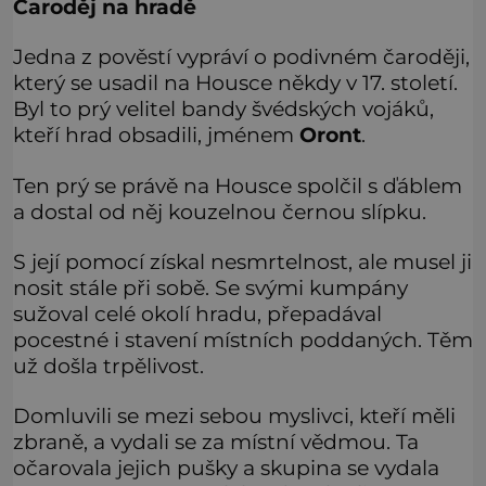
Čaroděj na hradě
Jedna z pověstí vypráví o podivném čaroději,
který se usadil na Housce někdy v 17. století.
Byl to prý velitel bandy švédských vojáků,
kteří hrad obsadili, jménem
Oront
.
Ten prý se právě na Housce spolčil s ďáblem
a dostal od něj kouzelnou černou slípku.
S její pomocí získal nesmrtelnost, ale musel ji
nosit stále při sobě. Se svými kumpány
sužoval celé okolí hradu, přepadával
pocestné i stavení místních poddaných. Těm
už došla trpělivost.
Domluvili se mezi sebou myslivci, kteří měli
zbraně, a vydali se za místní vědmou. Ta
očarovala jejich pušky a skupina se vydala