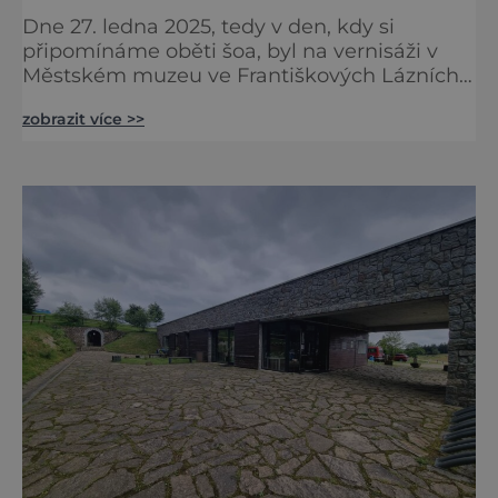
Dne 27. ledna 2025, tedy v den, kdy si
připomínáme oběti šoa, byl na vernisáži v
Městském muzeu ve Františkových Lázních
představen model synagogy, která byla
zobrazit více >>
nacisty zničena v roce 1938. Do lázeňského
města se tak více než symbolicky vrátil
židovský svatostánek. Autorem modelu je
Bohuslav Karban z Aše. Připomeňme si nyní
některé události spojené s touto významnou
stavbou. [gallery ids="917