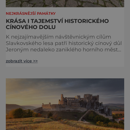
NEJKRÁSNĚJŠÍ PAMÁTKY
KRÁSA I TAJEMSTVÍ HISTORICKÉHO
CÍNOVÉHO DOLU
K nejzajímavějším návštěvnickým cílům
Slavkovského lesa patří historický cínový důl
Jeroným nedaleko zaniklého horního města
Čistá. Dolovat se v něm začalo už ve
zobrazit více >>
středověku. Národní kulturní památka je
dnes přístupná veřejnosti a hojně
vyhledávaná turisty, kteří si zde mohou učinit
poměrně konkrétní představu o namáhavé
práci tehdejších horníků. [gallery
ids="91631,91630,91632,91633,91634,91635,9