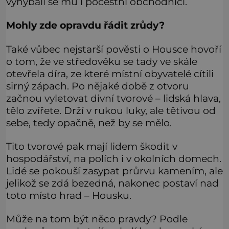
vyhýbali se mu i pocestní obchodníci.
Mohly zde opravdu řádit zrůdy?
Také vůbec nejstarší pověsti o Housce hovoří
o tom, že ve středověku se tady ve skále
otevřela díra, ze které místní obyvatelé cítili
sirný zápach. Po nějaké době z otvoru
začnou vyletovat divní tvorové – lidská hlava,
tělo zvířete. Drží v rukou luky, ale tětivou od
sebe, tedy opačně, než by se mělo.
Tito tvorové pak mají lidem škodit v
hospodářství, na polích i v okolních domech.
Lidé se pokouší zasypat průrvu kamením, ale
jelikož se zdá bezedná, nakonec postaví nad
toto místo hrad – Housku.
Může na tom být něco pravdy? Podle