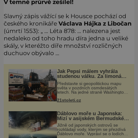
V temné průrvě zešílel!
Slavný zápis vážící se k Housce pochází od
českého kronikáře
Václava Hájka z Libočan
(úmrtí 1553): „ … Léta 878: … nalezena jest
nedaleko od toho hradu díra jedna u veliké
skály, v kteréžto díře množství rozličných
duchuov obývalo …
Jak Pepsi málem vyhrála
studenou válku. Za limonádu
dostala ponorky i křižník
Představte si geopolitickou mapu
světa v pozdních osmdesátých
letech. Na jedné straně Washington,
na druhé Moskva. Mezi nimi jaderný
21stoleti.cz
arzenál schopný zničit planetu
padesátkrát dokola, železná opona a
Ďáblovo moře u Japonska:
Mizí v asijském Bermudském
trojúhelníku lodě ve spárech
Jižně od japonských ostrovů se
neznámé síly?
rozkládají vody, kterým se přezdívá
Ďáblovo moře. Vypráví se o lodích