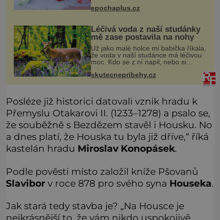
koktejlovou třešinkou a tadá…
epochaplus.cz
Manhattan je tu! A pokud to má být
skutečně on, dejte si pozor, ať místo
Léčivá voda z naší studánky
mě zase postavila na nohy
Už jako malé holce mi babička říkala,
že voda v naší studánce má léčivou
moc. Kdo se z ní napil, nebo si
natrhal bylinky kolem, tomu se
skutecnepribehy.cz
ulevilo. Ráda vzpomínám na své
dětství a na studánku, která se u
Posléze již historici datovali vznik hradu k
Přemyslu Otakarovi II. (1233–1278) a psalo se,
že souběžně s Bezdězem stavěl i Housku. No
a dnes platí, že Houska tu byla již dříve,“ říká
kastelán hradu
Miroslav Konopásek
.
Podle pověsti místo založil kníže Pšovanů
Slavibor
v roce 878 pro svého syna
Houseka
.
Jak stará tedy stavba je? „Na Housce je
nejkrásnější to, že vám nikdo uspokojivě