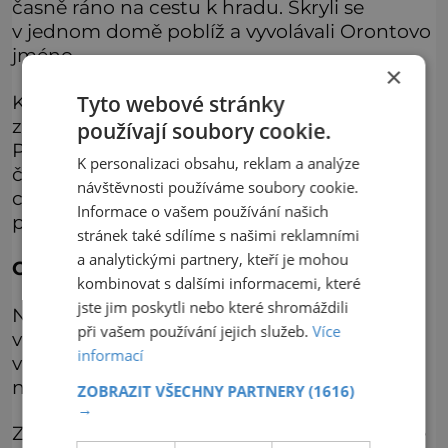
časně ráno na cestu k hradu. Skryli se
v jednom domě poblíž a vyvolávali Orontovo
jméno.
×
Když se rozespalý čaroděj vyklonil z okna,
Tyto webové stránky
zasáhlo jej hned několik kulí z jejich pušek.
používají soubory cookie.
Protože neměl u sebe po ránu svoji
K personalizaci obsahu, reklam a analýze
čarovnou slípku, byl namístě mrtev. Od té
návštěvnosti používáme soubory cookie.
chvíle bloudí jeho duch po hradě a shání se
Informace o vašem používání našich
po své slepici, aby jej vrátila k životu.
stránek také sdílíme s našimi reklamními
a analytickými partnery, kteří je mohou
Co dělali na hradě nacisté
kombinovat s dalšími informacemi, které
jste jim poskytli nebo které shromáždili
Nejen lidové legendy, ale i objevy
při vašem používání jejich služeb.
Více
v posledních letech utvrzují záhadology
informací
v tom, že podzemí hradu je daleko složitější,
než by se mohlo zdát.
ZOBRAZIT VŠECHNY PARTNERY
(1616)
→
Za druhé světové války hrad obsadili nacisté