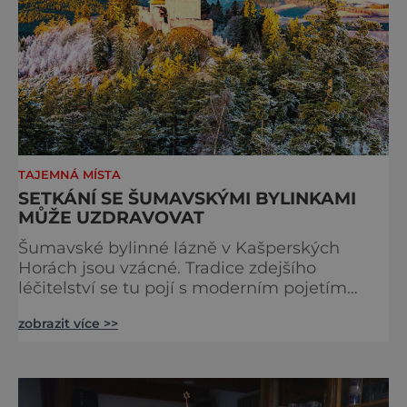
TAJEMNÁ MÍSTA
SETKÁNÍ SE ŠUMAVSKÝMI BYLINKAMI
MŮŽE UZDRAVOVAT
Šumavské bylinné lázně v Kašperských
Horách jsou vzácné. Tradice zdejšího
léčitelství se tu pojí s moderním pojetím
wellness. A u toho nesmíte chybět. Jsou
zobrazit více >>
naprosto výjimečné a přitom vlastně totálně
obyčejné. Na nic speciálního si nehrají
a právě proto lidi okouzlují. Bylinné lázně leží
přímo v historickém centru městečka