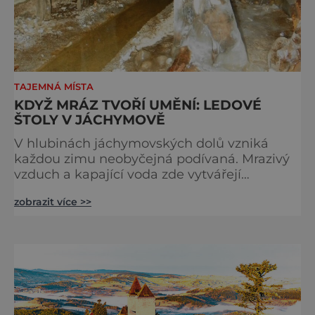
TAJEMNÁ MÍSTA
KDYŽ MRÁZ TVOŘÍ UMĚNÍ: LEDOVÉ
ŠTOLY V JÁCHYMOVĚ
V hlubinách jáchymovských dolů vzniká
každou zimu neobyčejná podívaná. Mrazivý
vzduch a kapající voda zde vytvářejí
fascinující ledové útvary připomínající
zobrazit více >>
křišťálové sochy. Toto jedinečné „ledové
království“ však s příchodem jara rychle mizí
– a zůstávají po něm jen fotografie a
vzpomínky. Zima dokáže v přírodě vytvářet n