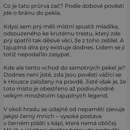
Co je tato průrva zač? Podle dobové pověsti
jde o bránu do pekla.
Kdysi sem prý měli místní spustit mladíka,
odsouzeného ke krutému trestu, který zde
prý spatřil tak děsivé věci, že z toho zešílel. A
tajuplná díra prý existuje dodnes. Lidem se ji
totiž nepodařilo zasypat.
Kde ale tento vchod do samotných pekel je?
Dodnes není jisté, zda jsou pověsti vážící se
k Housce založeny na pravdě. Jisté však je, že
toto místo je obestřeno až podivuhodně
velkým množstvím tajuplných legend.
V okolí hradu se údajně od nepaměti zjevuje
jakýsi černý mnich – vysoká postava
v černém plášti s kápí, která nemá obličej.
Má jít o jakéhosi strážce brány do podsvětí.