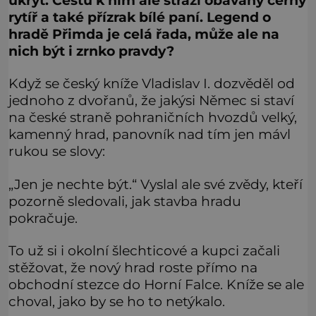
ukrýt. Cestu k nim ale stráží obávaný černý
rytíř a také přízrak bílé paní. Legend o
hradě Přimda je celá řada, může ale na
nich být i zrnko pravdy?
Když se český kníže Vladislav I. dozvěděl od
jednoho z dvořanů, že jakýsi Němec si staví
na české straně pohraničních hvozdů velký,
kamenný hrad, panovník nad tím jen mávl
rukou se slovy:
„Jen je nechte být.“ Vyslal ale své zvědy, kteří
pozorně sledovali, jak stavba hradu
pokračuje.
To už si i okolní šlechticové a kupci začali
stěžovat, že nový hrad roste přímo na
obchodní stezce do Horní Falce. Kníže se ale
choval, jako by se ho to netýkalo.