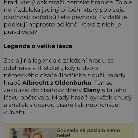
hrad, který pak strážil zemské hranice. To ale
není zdaleka jediný příběh, který popisuje
okolnosti počátků této pevnosti. Ty další je
popisují naprosto odlišně. Která z nich je
pravdivější?
Legenda o veliké lásce
Zcela jiná legenda o založení hradu se
odehrává v 11. století, kdy u dvora
německého císaře Jindřicha sloužil mladý
hrabě
Albrecht z Oldenburku
. Ten se
zakoukal do císařovy dcery
Eleny
a ta jeho
lásku opětovala. Mladý hrabě byl však chudý
a sňatek s dcerou císaře tak nepřicházel
v úvahu.
Souseda mi poslalo samo
nebe!