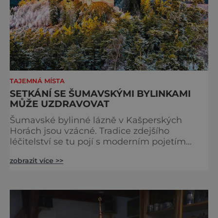
TAJEMNÁ MÍSTA
SETKÁNÍ SE ŠUMAVSKÝMI BYLINKAMI
MŮŽE UZDRAVOVAT
Šumavské bylinné lázně v Kašperských
Horách jsou vzácné. Tradice zdejšího
léčitelství se tu pojí s moderním pojetím
wellness. A u toho nesmíte chybět. Jsou
zobrazit více >>
naprosto výjimečné a přitom vlastně totálně
obyčejné. Na nic speciálního si nehrají
a právě proto lidi okouzlují. Bylinné lázně leží
přímo v historickém centru městečka
nedaleko řeky Otavy, po