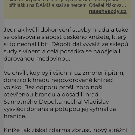
přihlášku na DAMU a stal se hercem. Odešel žižkovský
nasehvezdy.cz
matador, který všude rozdával humor, i když jemu
samotnému do smíchu zrovna nebylo. Do poslední
chvíle bojoval hlavně svým optimismem a vti
Jednak kvůli dokončení stavby hradu a také
se oslavovala slabost českého knížete, který
si to nechal líbit. Děpolt dal vyvalit ze sklepů
sudy s vínem a celá posádka se napájela i
darovanou medovinou.
Ve chvíli, kdy byli všichni už zmořeni pitím,
dorazilo k hradu nepozorovaně knížecí
vojsko. Bez odporu prošli zbrojnoši
otevřenou branou a obsadili hrad.
Samotného Děpolta nechal Vladislav
vysvléci donaha a potupou jej vyhnal za
hranice.
Kníže tak získal zdarma zbrusu nový strážní