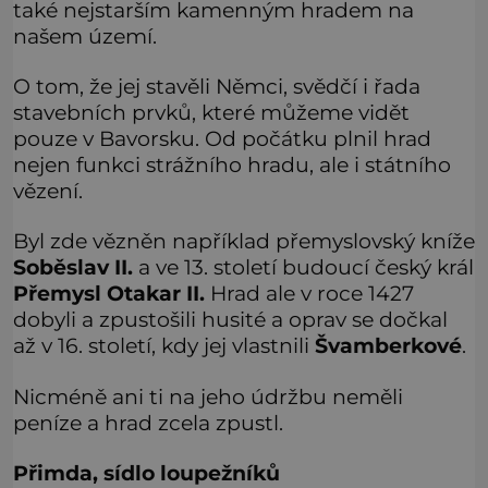
také nejstarším kamenným hradem na
našem území.
O tom, že jej stavěli Němci, svědčí i řada
stavebních prvků, které můžeme vidět
pouze v Bavorsku. Od počátku plnil hrad
nejen funkci strážního hradu, ale i státního
vězení.
Byl zde vězněn například přemyslovský kníže
Soběslav II.
a ve 13. století budoucí český král
Přemysl Otakar II.
Hrad ale v roce 1427
dobyli a zpustošili husité a oprav se dočkal
až v 16. století, kdy jej vlastnili
Švamberkové
.
Nicméně ani ti na jeho údržbu neměli
peníze a hrad zcela zpustl.
Přimda, sídlo loupežníků