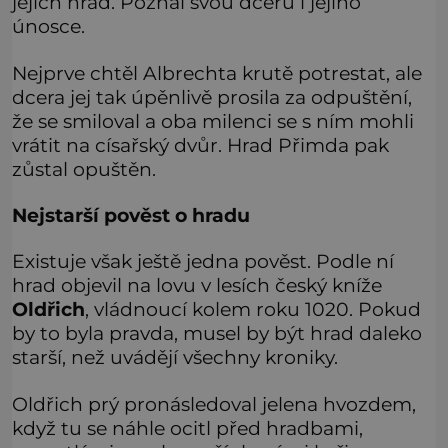
jejich hrad. Poznal svou dceru i jejího
únosce.
Nejprve chtěl Albrechta krutě potrestat, ale
dcera jej tak úpěnlivě prosila za odpuštění,
že se smiloval a oba milenci se s ním mohli
vrátit na císařský dvůr. Hrad Přimda pak
zůstal opuštěn.
Nejstarší pověst o hradu
Existuje však ještě jedna pověst. Podle ní
hrad objevil na lovu v lesích český kníže
Oldřich
, vládnoucí kolem roku 1020. Pokud
by to byla pravda, musel by být hrad daleko
starší, než uvádějí všechny kroniky.
Oldřich prý pronásledoval jelena hvozdem,
když tu se náhle ocitl před hradbami,