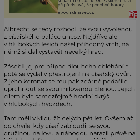
seriálu The Last of Us. A skoro mrazí
při představě, že podobné horory
probíhají v přírodě běžně – s tím
epochalnisvet.cz
rozdílem, že nejde pouze o infekce
parazitickou houbou a že
Albrecht se tedy rozhodl, že svou vyvolenou
z císařského paláce unese. Nejdříve ale
v hlubokých lesích našel příhodný vrch, na
němž si dal vystavět nevelký hrad.
Zásobil jej pro případ dlouhého obléhání a
poté se vydal v přestrojení na císařský dvůr.
Z jeho komnat se mu pak zdárně podařilo
uprchnout se svou milovanou Elenou. Jejich
cílem byla samozřejmě hradní skrýš
v hlubokých hvozdech.
Tam měli v klidu žít celých pět let. Ovšem až
do chvíle, kdy císař zabloudil se svou
družinou na lovu a náhodou narazil právě na