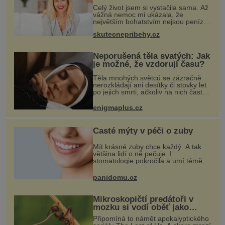
Celý život jsem si vystačila sama. Až
vážná nemoc mi ukázala, že
největším bohatstvím nejsou peníze
ani vlastní byt, ale člověk, který je
skutecnepribehy.cz
ochotný podat pomocnou ruku.
Vždycky jsem byla spíš samotářka.
Neporušená těla svatých: Jak
je možné, že vzdorují času?
Těla mnohých světců se zázračně
nerozkládají ani desítky či stovky let
po jejich smrti, ačkoliv na nich často
nebylo provedeno balzamování či
jiné pokusy o konzervaci.
enigmaplus.cz
Neporušené ostatky bývají považo
Časté mýty v péči o zuby
Mít krásné zuby chce každý. A tak
většina lidí o ně pečuje. I
stomatologie pokročila a umí téměř
zázraky. Přesto se některé mýty,
které se tradují, nedaří vyvrátit.
panidomu.cz
Které? Večer místo čištění s
Mikroskopičtí predátoři v
mozku si vodí oběť jako
loutku
Připomíná to námět apokalyptického