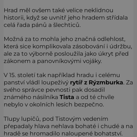
Hrad měl ovšem také velice neklidnou
historii, když se uvnitř jeho hradem střídala
celá řada pánů a šlechticů.
Možná za to mohla jeho značná odlehlost,
která sice komplikovala zásobování i údržbu,
ale za to výborně posloužila jako úkryt před
zákonem a panovníkovými vojáky.
V 15. století tak například hradu i celému
panství vládl loupeživý
rytíř z Rýzmburka
. Za
svého správce pevnosti pak dosadil
známého násilníka
Tista
a od té chvíle
nebylo v okolních lesích bezpečno.
Tlupy lupičů, pod Tistovým vedením
přepadaly hlava nehlava bohaté i chudé a na
hradě se hromadilo naloupené bohatství.