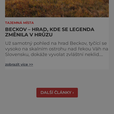
TAJEMNÁ MÍSTA
BECKOV – HRAD, KDE SE LEGENDA
ZMĚNILA V HRŮZU
Už samotný pohled na hrad Beckov, tyčící se
vysoko na skalním ostrohu nad řekou Váh na
Slovensku, dokáže vyvolat zvláštní neklid.
Strmé hradby, z nichž se otevírá dechberoucí
zobrazit více >>
výhled do krajiny, se staly i svědky tragédie –
právě odsud měl jeden z prvních pánů hradu
ukončit svůj život. K hradu se váže celá řada
pověstí a u většiny z nich najdeme nějaké to
zrnko pravdy. Většina z nich vypráví o t
DALŠÍ ČLÁNKY ›