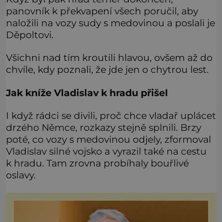
panovník k překvapení všech poručil, aby
naložili na vozy sudy s medovinou a poslali je
Děpoltovi.
Všichni nad tím kroutili hlavou, ovšem až do
chvíle, kdy poznali, že jde jen o chytrou lest.
Jak kníže Vladislav k hradu přišel
I když rádci se divili, proč chce vladař uplácet
drzého Němce, rozkazy stejně splnili. Brzy
poté, co vozy s medovinou odjely, zformoval
Vladislav silné vojsko a vyrazil také na cestu
k hradu. Tam zrovna probíhaly bouřlivé
oslavy.