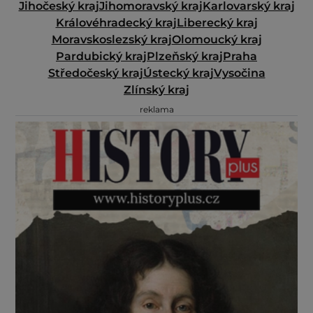
Jihočeský kraj
Jihomoravský kraj
Karlovarský kraj
Královéhradecký kraj
Liberecký kraj
Moravskoslezský kraj
Olomoucký kraj
Pardubický kraj
Plzeňský kraj
Praha
Středočeský kraj
Ústecký kraj
Vysočina
Zlínský kraj
reklama