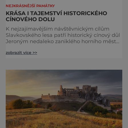
NEJKRÁSNĚJŠÍ PAMÁTKY
KRÁSA I TAJEMSTVÍ HISTORICKÉHO
CÍNOVÉHO DOLU
K nejzajímavějším návštěvnickým cílům
Slavkovského lesa patří historický cínový důl
Jeroným nedaleko zaniklého horního města
Čistá. Dolovat se v něm začalo už ve
zobrazit více >>
středověku. Národní kulturní památka je
dnes přístupná veřejnosti a hojně
vyhledávaná turisty, kteří si zde mohou učinit
poměrně konkrétní představu o namáhavé
práci tehdejších horníků. [gallery
ids="91631,91630,91632,91633,91634,91635,9