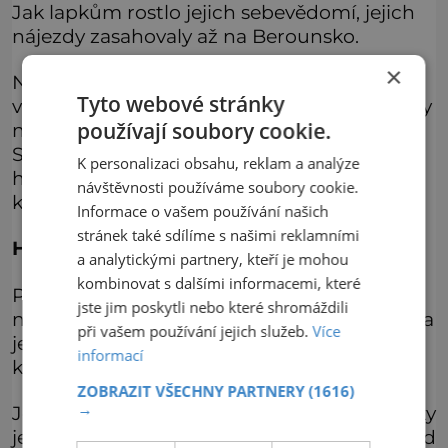
Jak lapkům rostlo jejich sebevědomí, jejich
nájezdy zasahovaly až na Berounsko.
×
Nakonec muselo zasáhnout až královské
Tyto webové stránky
vojsko, které hradní ozbrojence zajalo, a brzy
používají soubory cookie.
nato byli v Praze popraveni oběšením.
Skrývá se někde v tajných chodbách pod
K personalizaci obsahu, reklam a analýze
hradem zlato, o které lapkové obrali bohaté
návštěvnosti používáme soubory cookie.
kupce?
Informace o vašem používání našich
stránek také sdílíme s našimi reklamními
Hradní přízraky a strašidla
a analytickými partnery, kteří je mohou
kombinovat s dalšími informacemi, které
Pokud by se snad našel někdo, kdo by po
jste jim poskytli nebo které shromáždili
něm pátral, měl by se mít na pozoru. Přimda
při vašem používání jejich služeb.
Více
je totiž podle mnohých svědectví místem,
informací
kde se zjevují přízraky.
ZOBRAZIT VŠECHNY PARTNERY
(1616)
→
Jedním z nich je duch hradní paní, manželky
jednoho z šlechticů ze Švamberka, kteří hrad