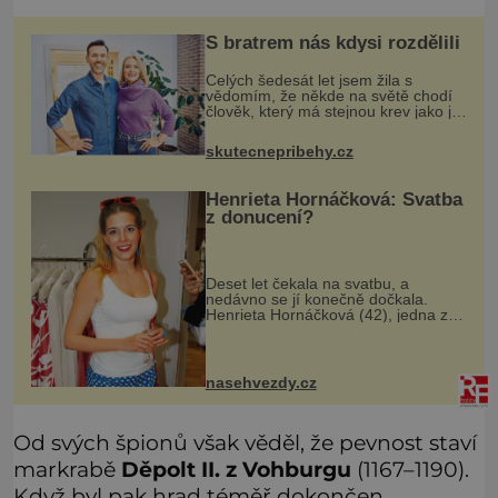
S bratrem nás kdysi rozdělili
Celých šedesát let jsem žila s
vědomím, že někde na světě chodí
člověk, který má stejnou krev jako já.
Jen jsem si už nedovedla vybavit
jeho tvář. Byli jsme ještě malí, když
skutecnepribehy.cz
jsme s mým o šest let mlad
Henrieta Hornáčková: Svatba
z donucení?
Deset let čekala na svatbu, a
nedávno se jí konečně dočkala.
Henrieta Hornáčková (42), jedna z
hvězd seriálu Ulice, je vdanou paní.
Její slavný den má podle mnohých
dost hořkou příchuť. Její partner J
nasehvezdy.cz
Od svých špionů však věděl, že pevnost staví
markrabě
Děpolt II. z Vohburgu
(1167–1190).
Když byl pak hrad téměř dokončen,