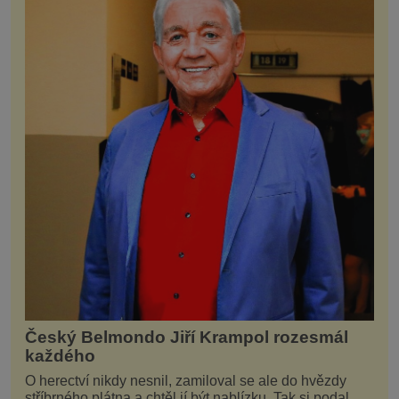
Český Belmondo Jiří Krampol rozesmál
každého
O herectví nikdy nesnil, zamiloval se ale do hvězdy
stříbrného plátna a chtěl jí být nablízku. Tak si podal