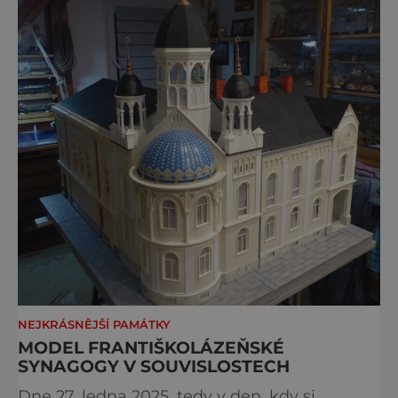
NEJKRÁSNĚJŠÍ PAMÁTKY
MODEL FRANTIŠKOLÁZEŇSKÉ
SYNAGOGY V SOUVISLOSTECH
Dne 27. ledna 2025, tedy v den, kdy si