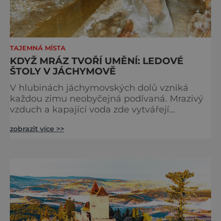
TAJEMNÁ MÍSTA
KDYŽ MRÁZ TVOŘÍ UMĚNÍ: LEDOVÉ
ŠTOLY V JÁCHYMOVĚ
V hlubinách jáchymovských dolů vzniká
každou zimu neobyčejná podívaná. Mrazivý
vzduch a kapající voda zde vytvářejí
fascinující ledové útvary připomínající
zobrazit více >>
křišťálové sochy. Toto jedinečné „ledové
království“ však s příchodem jara rychle mizí
– a zůstávají po něm jen fotografie a
vzpomínky. Zima dokáže v přírodě vytvářet n