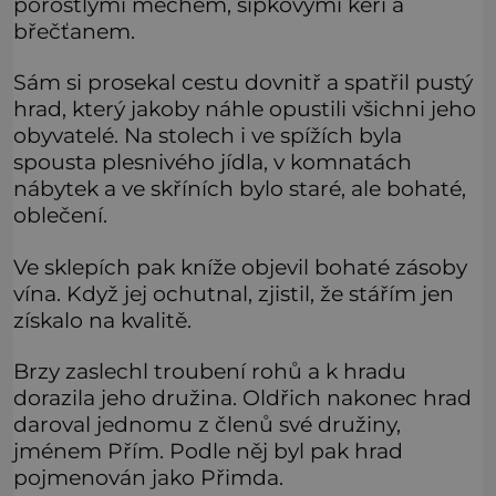
porostlými mechem, šípkovými keři a
břečťanem.
Sám si prosekal cestu dovnitř a spatřil pustý
hrad, který jakoby náhle opustili všichni jeho
obyvatelé. Na stolech i ve spížích byla
spousta plesnivého jídla, v komnatách
nábytek a ve skříních bylo staré, ale bohaté,
oblečení.
Ve sklepích pak kníže objevil bohaté zásoby
vína. Když jej ochutnal, zjistil, že stářím jen
získalo na kvalitě.
Brzy zaslechl troubení rohů a k hradu
dorazila jeho družina. Oldřich nakonec hrad
daroval jednomu z členů své družiny,
jménem Přím. Podle něj byl pak hrad
pojmenován jako Přimda.