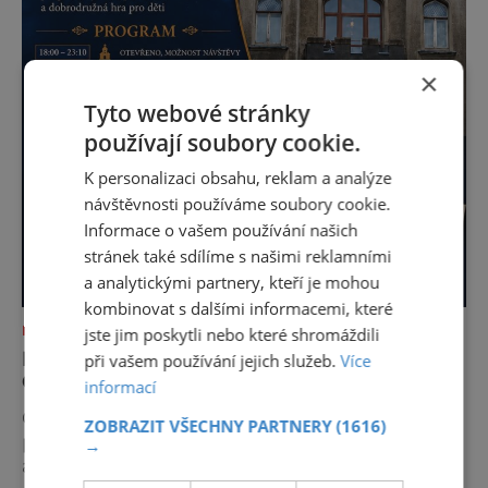
×
Tyto webové stránky
používají soubory cookie.
K personalizaci obsahu, reklam a analýze
návštěvnosti používáme soubory cookie.
Informace o vašem používání našich
stránek také sdílíme s našimi reklamními
a analytickými partnery, kteří je mohou
kombinovat s dalšími informacemi, které
NEJKRÁSNĚJŠÍ PAMÁTKY
jste jim poskytli nebo které shromáždili
NOC KOSTELŮ 2026 V HUSOVĚ SBORU V
při vašem používání jejich služeb.
Více
CHEBU
informací
Odhalte tajemství chebské Schlaraffie V
ZOBRAZIT VŠECHNY PARTNERY
(1616)
pátek 29. května 2026 se v rámci celostátní
→
akce Noc kostelů otevřou veřejnosti i místa,