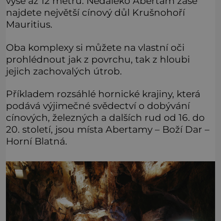
výše až 12 metrů. Nedaleko Abertam zase
najdete největší cínový důl Krušnohoří
Mauritius.
Oba komplexy si můžete na vlastní oči
prohlédnout jak z povrchu, tak z hloubi
jejich zachovalých útrob.
Příkladem rozsáhlé hornické krajiny, která
podává výjimečné svědectví o dobývání
cínových, železných a dalších rud od 16. do
20. století, jsou místa Abertamy – Boží Dar –
Horní Blatná.