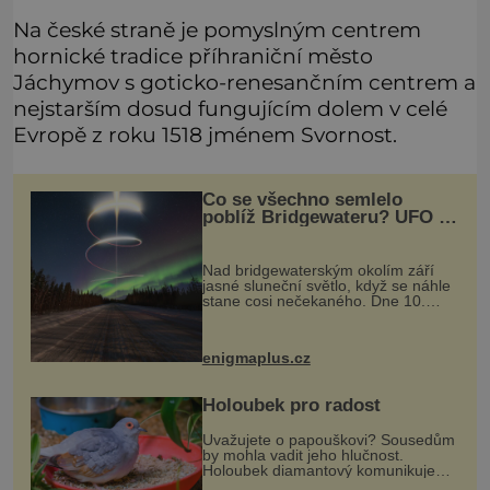
Na české straně je pomyslným centrem
hornické tradice příhraniční město
Jáchymov s goticko-renesančním centrem a
nejstarším dosud fungujícím dolem v celé
Evropě z roku 1518 jménem Svornost.
Co se všechno semlelo
poblíž Bridgewateru? UFO na
obloze, monstra v bažinách!
Nad bridgewaterským okolím září
jasné sluneční světlo, když se náhle
stane cosi nečekaného. Dne 10.
května roku 1760 v deset hodin
dopoledne zde dojde k vůbec
prvnímu historicky doloženému
enigmaplus.cz
přeletu UFO
Holoubek pro radost
Uvažujete o papouškovi? Sousedům
by mohla vadit jeho hlučnost.
Holoubek diamantový komunikuje
téměř neslyšitelným pípáním, je