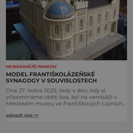
NEJKRÁSNĚJŠÍ PAMÁTKY
MODEL FRANTIŠKOLÁZEŇSKÉ
SYNAGOGY V SOUVISLOSTECH
Dne 27. ledna 2025, tedy v den, kdy si
připomínáme oběti šoa, byl na vernisáži v
Městském muzeu ve Františkových Lázních
představen model synagogy, která byla
zobrazit více >>
nacisty zničena v roce 1938. Do lázeňského
města se tak více než symbolicky vrátil
židovský svatostánek. Autorem modelu je