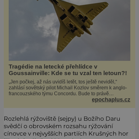
Tragédie na letecké přehlídce v
Goussainville: Kde se tu vzal ten letoun?!
„Jen počkej, až nás uvidíš letět, tos ještě neviděl,“
zahlásí sovětský pilot Michail Kozlov směrem k anglo-
francouzského týmu Concordu. Bude to právě
epochaplus.cz
konkurenční boj, co bude stát za smrtí celé 6členné
posádky Tupoleva Tu-144, zničením několika domů,
usmrcením 8 lidí na zemi (z toho 3 dětí) a 60 váž
Rozlehlá rýžoviště (sejpy) u Božího Daru
svědčí o obrovském rozsahu rýžování
cínovce v nejvyšších partiích Krušných hor