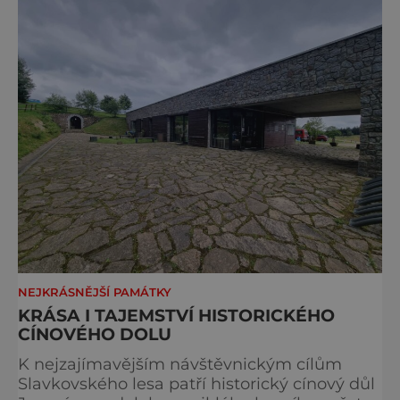
Bohuslav Karban z Aše. Připomeňme si nyní
některé události spojené s touto významnou
stavbou. [gallery ids="917
NEJKRÁSNĚJŠÍ PAMÁTKY
KRÁSA I TAJEMSTVÍ HISTORICKÉHO
CÍNOVÉHO DOLU
K nejzajímavějším návštěvnickým cílům
Slavkovského lesa patří historický cínový důl