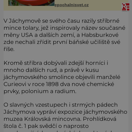
roztomilý a hodí se i pro chovatele
epochalnisvet.cz
začátečníky. Jedná se o nenároč
V Jáchymově se svého času razily stříbrné
mince tolary, jež inspirovaly název současné
měny USA a dalších zemí, a Habsburkové
zde nechali zřídit první báňské učiliště své
říše.
Kromě stříbra dobývali zdejší horníci i
mnoho dalších rud, a právě v kusu
jáchymovského smolince objevili manželé
Curieovi v roce 1898 dva nové chemické
prvky, polonium a radium.
O slavných vzestupech i strmých pádech
Jáchymova vypráví expozice jáchymovského
muzea Královská mincovna. Prohlídková
štola č. 1 pak svědčí o naprosto