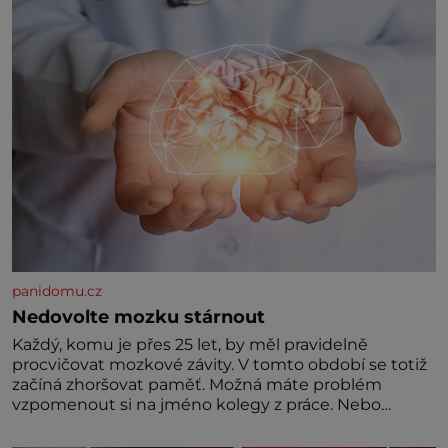
panidomu.cz
Nedovolte mozku stárnout
Každý, komu je přes 25 let, by měl pravidelně
procvičovat mozkové závity. V tomto období se totiž
začíná zhoršovat paměť. Možná máte problém
vzpomenout si na jméno kolegy z práce. Nebo
marně v paměti lovíte název knížky, kterou jste
nedávno přečetli. Je to opravdu tak, s věkem jako