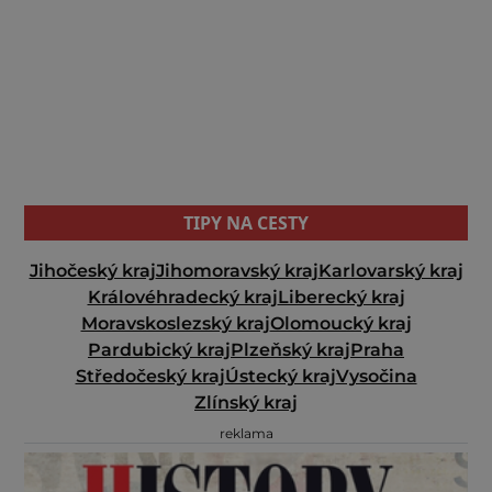
TIPY NA CESTY
Jihočeský kraj
Jihomoravský kraj
Karlovarský kraj
Královéhradecký kraj
Liberecký kraj
Moravskoslezský kraj
Olomoucký kraj
Pardubický kraj
Plzeňský kraj
Praha
Středočeský kraj
Ústecký kraj
Vysočina
Zlínský kraj
reklama