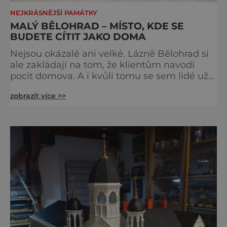
NEJKRÁSNĚJŠÍ PAMÁTKY
MALÝ BĚLOHRAD – MÍSTO, KDE SE
BUDETE CÍTIT JAKO DOMA
Nejsou okázalé ani velké. Lázně Bělohrad si
ale zakládají na tom, že klientům navodí
pocit domova. A i kvůli tomu se sem lidé už
zhruba 130 let rádi vracejí. Nejsou tu obří
zobrazit více >>
lázeňské koncerty ani velkolepé akce.
Dokonce tu nenajdete ani pravou kolonádu.
Ne že by tu nebyla. Ale mnoho lidí si jí
nevšimne, ani se jí kolonáda vlastně neříká.
Je to pro