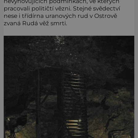
nevyhovujících podmínkách, ve kterých
pracovali političtí vězni. Stejné svědectví
nese i třídírna uranových rud v Ostrově
zvaná Rudá věž smrti.