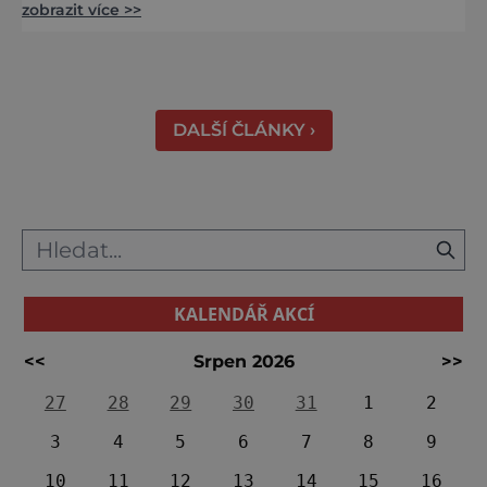
zobrazit více >>
středověku. Národní kulturní památka je
dnes přístupná veřejnosti a hojně
vyhledávaná turisty, kteří si zde mohou učinit
poměrně konkrétní představu o namáhavé
práci tehdejších horníků. [gallery
DALŠÍ ČLÁNKY ›
ids="91631,91630,91632,91633,91634,91635,9
KALENDÁŘ AKCÍ
<<
Srpen 2026
>>
27
28
29
30
31
1
2
3
4
5
6
7
8
9
10
11
12
13
14
15
16