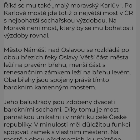
Říká se mu také „malý moravský Karlův“. Po
Karlově mostě jde totiž o největší most v ČR
s nejbohatší sochařskou výzdobou. Na
Moravě není most, který by se mu bohatostí
výzdoby rovnal.
Město Náměšť nad Oslavou se rozkládá po
obou březích řeky Oslavy. Větší část města
leží na pravém břehu, menší část s
renesančním zámkem leží na břehu levém.
Oba břehy jsou spojeny právě tímto
barokním kamenným mostem.
Jeho balustrády jsou zdobeny dvaceti
barokními sochami. Díky tomu je most
památkou unikátní i v měřítku celé České
republiky. V minulosti měl důležitou funkci
spojovat zámek s vlastním městem. Na
mostě a obou předmostích je umístěno