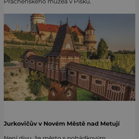
Prácheňského muzea v Písku.
Jurkovičův v Novém Městě nad Metují
Není divu, že město s pohádkovým