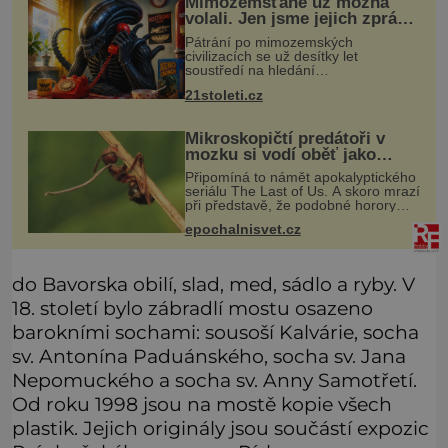
Mimozemšťané už možná
volali. Jen jsme jejich zprávu
nedokázali rozpoznat
Pátrání po mimozemských
civilizacích se už desítky let
soustředí na hledání
úzkopásmových rádiových signálů,
21stoleti.cz
které by příroda sama vytvořila jen
stěží. Nová studie však naznačuje,
že právě tato strate
Mikroskopičtí predátoři v
mozku si vodí oběť jako
loutku
Připomíná to námět apokalyptického
seriálu The Last of Us. A skoro mrazí
při představě, že podobné horory
probíhají v přírodě běžně – s tím
epochalnisvet.cz
rozdílem, že nejde pouze o infekce
parazitickou houbou a že
do Bavorska obilí, slad, med, sádlo a ryby. V
18. století bylo zábradlí mostu osazeno
barokními sochami: sousoší Kalvárie, socha
sv. Antonína Paduánského, socha sv. Jana
Nepomuckého a socha sv. Anny Samotřetí.
Od roku 1998 jsou na mostě kopie všech
plastik. Jejich originály jsou součástí expozic