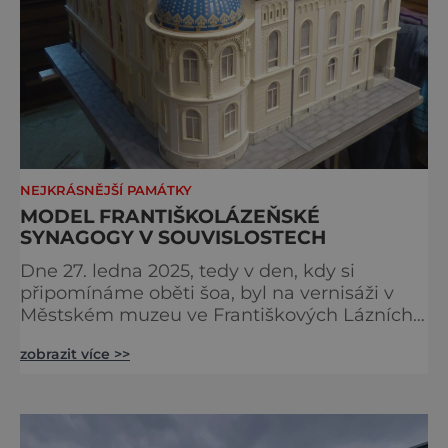
NEJKRÁSNĚJŠÍ PAMÁTKY
MODEL FRANTIŠKOLÁZEŇSKÉ
SYNAGOGY V SOUVISLOSTECH
Dne 27. ledna 2025, tedy v den, kdy si
připomínáme oběti šoa, byl na vernisáži v
Městském muzeu ve Františkových Lázních
představen model synagogy, která byla
zobrazit více >>
nacisty zničena v roce 1938. Do lázeňského
města se tak více než symbolicky vrátil
židovský svatostánek. Autorem modelu je
Bohuslav Karban z Aše. Připomeňme si nyní
některé události spojené s touto významnou