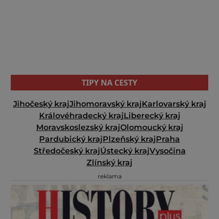
TIPY NA CESTY
Jihočeský kraj
Jihomoravský kraj
Karlovarský kraj
Královéhradecký kraj
Liberecký kraj
Moravskoslezský kraj
Olomoucký kraj
Pardubický kraj
Plzeňský kraj
Praha
Středočeský kraj
Ústecký kraj
Vysočina
Zlínský kraj
reklama