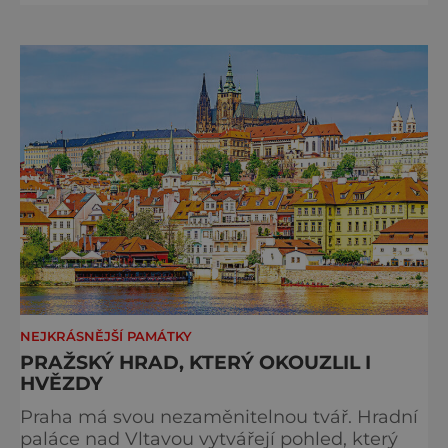
sbor Církve československé husitské v
Chebu (Vrbenského 14), který letos nabídne
večer plný historie, hudby, tajemství i
dobrodružství pro malé i velké návštěvníky.
Málokdo ví, že dnešní kos
NEJKRÁSNĚJŠÍ PAMÁTKY
PRAŽSKÝ HRAD, KTERÝ OKOUZLIL I
HVĚZDY
Praha má svou nezaměnitelnou tvář. Hradní
paláce nad Vltavou vytvářejí pohled, který