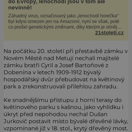
do Evropy, lenochodi jsou v tom ale
nevinně!
Záhadný virus, označovaný jako „lenochodí horečka“
byl kdysi omezen jen na Amazonii, nyní se však, poté
co prošel genetickými změnami, díky kterým je silnější,
21stoleti.cz
šíří po celé Americe a první případy se objevily už i v
Evropě. Máme se bát? Virus oropouche (čti oropuče),
jak se odborně nazývá, byl až do
Na počátku 20. století při přestavbě zámku v
Novém Městě nad Metují nechali majitelé
zámku bratři Cyril a Josef Bartoňové z
Dobenína v letech 1909-1912 bývalý
hospodářský dvůr přebudovat na květinový
park a zrekonstruovali přilehlou zahradu.
Ke snadnějšímu přístupu z horní terasy do
květinového parku s kašnou, jako vyhlídku i
úkryt před nepohodou nechal Dušan
Jurkovič postavit místo bývalé dřevěné lávky,
vzpomínané již v 18. stol., krytý dřevěný most.