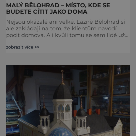
MALÝ BĚLOHRAD – MÍSTO, KDE SE
BUDETE CÍTIT JAKO DOMA
Nejsou okázalé ani velké. Lázně Bělohrad si
ale zakládají na tom, že klientům navodí
pocit domova. A i kvůli tomu se sem lidé už
zhruba 130 let rádi vracejí. Nejsou tu obří
zobrazit více >>
lázeňské koncerty ani velkolepé akce.
Dokonce tu nenajdete ani pravou kolonádu.
Ne že by tu nebyla. Ale mnoho lidí si jí
nevšimne, ani se jí kolonáda vlastně neříká.
Je to pro