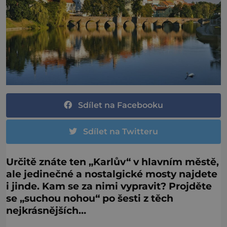
Sdílet na Facebooku
Sdílet na Twitteru
Určitě znáte ten „Karlův“ v hlavním městě,
ale jedinečné a nostalgické mosty najdete
i jinde. Kam se za nimi vypravit? Projděte
se „suchou nohou“ po šesti z těch
nejkrásnějších…