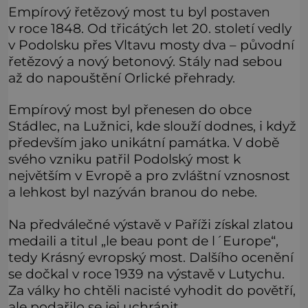
Empírový řetězový most tu byl postaven
v roce 1848. Od třicátých let 20. století vedly
v Podolsku přes Vltavu mosty dva – původní
řetězový a nový betonový. Stály nad sebou
až do napouštění Orlické přehrady.
Empírový most byl přenesen do obce
Stádlec, na Lužnici, kde slouží dodnes, i když
především jako unikátní památka. V době
svého vzniku patřil Podolský most k
největším v Evropě a pro zvláštní vznosnost
a lehkost byl nazýván branou do nebe.
Na předválečné výstavě v Paříži získal zlatou
medaili a titul „le beau pont de l´Europe“,
tedy Krásný evropský most. Dalšího ocenění
se dočkal v roce 1939 na výstavě v Lutychu.
Za války ho chtěli nacisté vyhodit do povětří,
ale podařilo se jej uchránit.