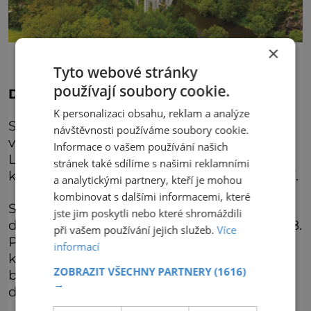
×
Tyto webové stránky
používají soubory cookie.
Duhový v Bechyni
K personalizaci obsahu, reklam a analýze
Svým devadesátimetrovým rozpětím a
návštěvnosti používáme soubory cookie.
výškou třicet osm metrů nad hladinou
Informace o vašem používání našich
Lužnice skutečně připomíná oblouk duhy,
stránek také sdílíme s našimi reklamními
kterou slunce zapomnělo v lužnickém údolí.
a analytickými partnery, kteří je mohou
kombinovat s dalšími informacemi, které
Stavba mostu započala v roce 1924 a
jste jim poskytli nebo které shromáždili
dokončena byla o 4 roky později, v roce 1928.
při vašem používání jejich služeb.
Více
Pracovalo tady na 400 osob, z toho 17
informací
kovářů a zámečníků, 56 tesařů a kolářů, 30
ZOBRAZIT VŠECHNY PARTNERY
(1616)
betonářů a zedníků, zbytek tvořili ostatní
→
dělníci různých oborů.