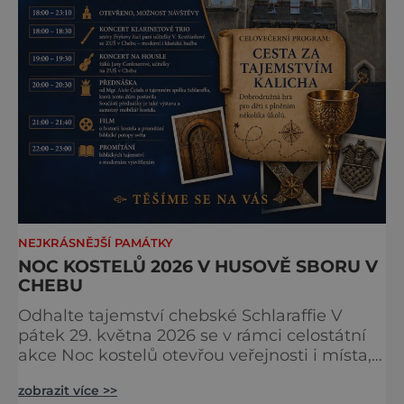
NEJKRÁSNĚJŠÍ PAMÁTKY
NOC KOSTELŮ 2026 V HUSOVĚ SBORU V
CHEBU
Odhalte tajemství chebské Schlaraffie V
pátek 29. května 2026 se v rámci celostátní
akce Noc kostelů otevřou veřejnosti i místa,
která běžně zůstávají skrytá. Jedním z
zobrazit více >>
nejzajímavějších bude bezesporu Husův