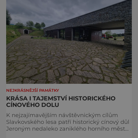
stavbou. [gallery ids="917
NEJKRÁSNĚJŠÍ PAMÁTKY
KRÁSA I TAJEMSTVÍ HISTORICKÉHO
CÍNOVÉHO DOLU
K nejzajímavějším návštěvnickým cílům
Slavkovského lesa patří historický cínový důl
Jeroným nedaleko zaniklého horního města
Čistá. Dolovat se v něm začalo už ve