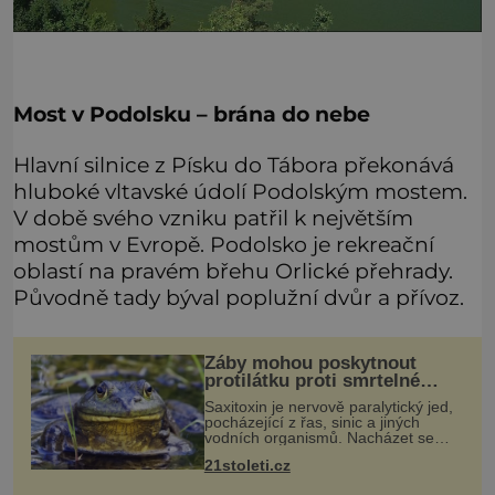
Most v Podolsku – brána do nebe
Hlavní silnice z Písku do Tábora překonává
hluboké vltavské údolí Podolským mostem.
V době svého vzniku patřil k největším
mostům v Evropě. Podolsko je rekreační
oblastí na pravém břehu Orlické přehrady.
Původně tady býval poplužní dvůr a přívoz.
Žáby mohou poskytnout
protilátku proti smrtelné
otravě měkkýši
Saxitoxin je nervově paralytický jed,
pocházející z řas, sinic a jiných
vodních organismů. Nacházet se
však může i v lidmi konzumovaných
21stoleti.cz
mlžích, jako jsou ústřice nebo slávky.
K příznakům otravy patří