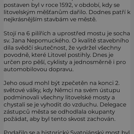
postaven byl v roce 1592, v období, kdy se
litovelským měšťanům dařilo. Dodnes patří k
nejkrásnějším stavbám ve městě.
Stojí na 6 pilířích a uprostřed mostu je socha
sv. Jana Nepomuckého. O kvalitě stavebního
díla svědčí skutečnost, že vydržel všechny
povodně, které Litovel postihly. Dnes je
určen pro pěší, cyklisty a jednosměrně i pro
automobilovou dopravu.
Jeho osud mohl být zpečetěn na konci 2.
světové války, kdy Němci na svém ústupu
podminovali všechny litovelské mosty a
chystali se je vyhodit do vzduchu. Delegace
zástupců města se odhodlala okupanty
požádat, aby byl tento skvost zachován.
Podařilo se a historický Svatojánský most byl