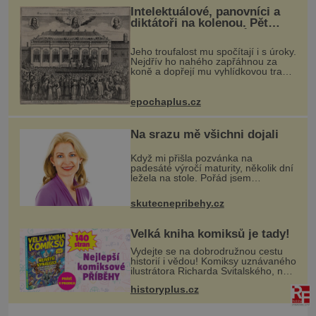
Intelektuálové, panovníci a
diktátoři na kolenou. Pět
posledních okamžiků před
popravou
Jeho troufalost mu spočítají i s úroky.
Nejdřív ho nahého zapřáhnou za
koně a dopřejí mu vyhlídkovou trasu
kolem Londýna. Když ho pak věší,
myslí si, že útrapy skončily. Těsně
předtím, než ztratí věd
epochaplus.cz
Na srazu mě všichni dojali
Když mi přišla pozvánka na
padesáté výročí maturity, několik dní
ležela na stole. Pořád jsem
přemýšlela, jestli tam vůbec chci jít.
Se spolužáky jsme se moc
skutecnepribehy.cz
nescházeli. Nebyl čas a hlavně nikdo
nechtě
Velká kniha komiksů je tady!
Vydejte se na dobrodružnou cestu
historií i vědou! Komiksy uznávaného
ilustrátora Richarda Svitalského, na
kterých vyrostla celá generace
historyplus.cz
čtenářů, se vracejí v jediné velké
knize. Čekají vás dobrodruž