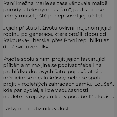
Paní kněžna Marie se zase věnovala malbě
přírody a tělesným „aktům“, pod které se
tehdy musel ještě podepisovat její učitel.
Jejich přístup k životu ovlivnil nejenom jejich
rodinu po generace, které prožili dobu od
Rakouska-Uherska, přes První republiku až
do 2. světové války.
Pojďte spolu s nimi projít jejich fascinující
příběh a mimo jiné se podívat třeba i na
prohlídku dobových šatů, popovídat si o
měnícím se ideálu krásny, nebo se spolu
projít v rozlehlých zahradách zámku Loučeň,
kde pár bydlel, a kde v současnosti
najdete evropský unikát v podobě 12 bludišť a 
Lásky není totiž nikdy dost.