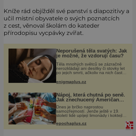
Kníže rád objížděl své panství s diapozitivy a
učil místní obyvatele o svých poznatcích
z cest, věnoval školám do kateder
přírodopisu vycpávky zvířat.
Neporušená těla svatých: Jak
je možné, že vzdorují času?
Těla mnohých světců se zázračně
nerozkládají ani desítky či stovky let
po jejich smrti, ačkoliv na nich často
nebylo provedeno balzamování či
jiné pokusy o konzervaci.
enigmaplus.cz
Neporušené ostatky bývají považo
Nápoj, která chutná po seně.
Jak znechucený Američan
vymyslel brčko
Dnes je brčko naprostou
samozřejmostí. Jenže ještě v 19.
století lidé upíjejí limonády i koktejly
dutými stébly žita nebo žitné slámy.
epochaplus.cz
Fungují sice dobře, mají ale jednu
nepříjemnou vlastnost po chvíl