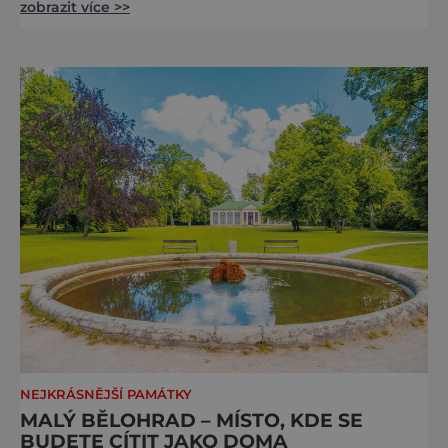
zobrazit více >>
jediný Čech, který by ho neznal. Pražský hrad
se objevuje na pohlednicích, ve filmech i na
fotkách. A kdo si plánuje výlet do naší
metropole, má ho na seznamu mí
NEJKRÁSNĚJŠÍ PAMÁTKY
MALÝ BĚLOHRAD – MÍSTO, KDE SE
BUDETE CÍTIT JAKO DOMA