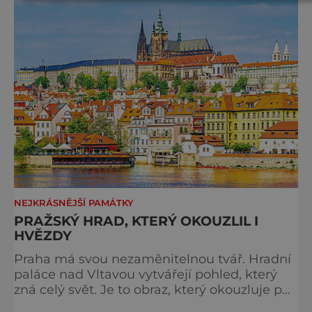
večer plný historie, hudby, tajemství i
dobrodružství pro malé i velké návštěvníky.
Málokdo ví, že dnešní kos
NEJKRÁSNĚJŠÍ PAMÁTKY
PRAŽSKÝ HRAD, KTERÝ OKOUZLIL I
HVĚZDY
Praha má svou nezaměnitelnou tvář. Hradní
paláce nad Vltavou vytvářejí pohled, který
zná celý svět. Je to obraz, který okouzluje po
staletí a nikdy nezevšední. Neexistuje snad