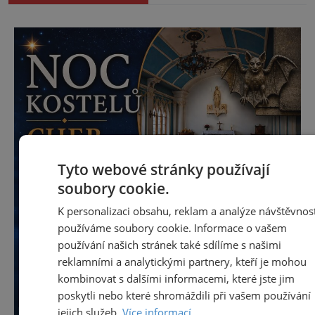
Tyto webové stránky používají
soubory cookie.
K personalizaci obsahu, reklam a analýze návštěvnost
používáme soubory cookie. Informace o vašem
používání našich stránek také sdílíme s našimi
reklamními a analytickými partnery, kteří je mohou
kombinovat s dalšími informacemi, které jste jim
poskytli nebo které shromáždili při vašem používání
jejich služeb.
Více informací