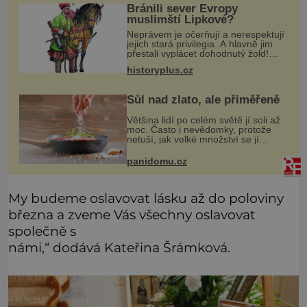
Bránili sever Evropy
muslimští Lipkové?
Neprávem je očerňují a nerespektují
jejich stará privilegia. A hlavně jim
přestali vyplácet dohodnutý žold!
Lipkové proti těmto „podrazům“
historyplus.cz
hlasitě protestují, jenže spravedlnosti
nedosáhnou. Proto se
Sůl nad zlato, ale přiměřeně
Většina lidí po celém světě jí soli až
moc. Často i nevědomky, protože
netuší, jak velké množství se jí
skrývá v průmyslově vyráběných
potravinách, dokonce i těch
panidomu.cz
sladkých. Sůl je zdravá
My budeme oslavovat lásku až do poloviny
března a zveme Vás všechny oslavovat
společně s
námi,“ dodává Kateřina Šrámková.