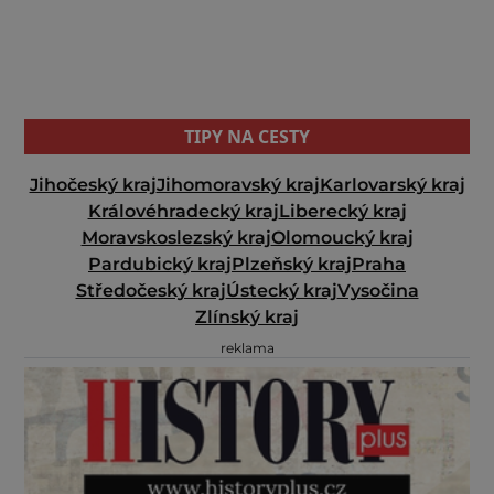
TIPY NA CESTY
Jihočeský kraj
Jihomoravský kraj
Karlovarský kraj
Královéhradecký kraj
Liberecký kraj
Moravskoslezský kraj
Olomoucký kraj
Pardubický kraj
Plzeňský kraj
Praha
Středočeský kraj
Ústecký kraj
Vysočina
Zlínský kraj
reklama