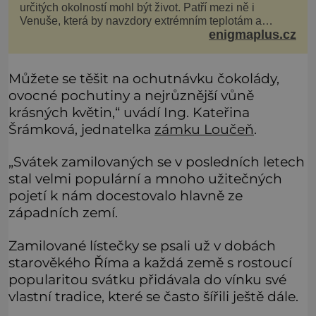
určitých okolností mohl být život. Patří mezi ně i
Venuše, která by navzdory extrémním teplotám a
enigmaplus.cz
smrtícímu složení atmosféry teoreticky mohla ukrývat
životní formy. Potvrzovat to má i podivný příběh muže
jménem Valiant Thor. Opravdu šlo o mimozem
Můžete se těšit na ochutnávku čokolády,
ovocné pochutiny a nejrůznější vůně
krásných květin,“ uvádí Ing. Kateřina
Šrámková, jednatelka
zámku Loučeň
.
„Svátek zamilovaných se v posledních letech
stal velmi populární a mnoho užitečných
pojetí k nám docestovalo hlavně ze
západních zemí.
Zamilované lístečky se psali už v dobách
starověkého Říma a každá země s rostoucí
popularitou svátku přidávala do vínku své
vlastní tradice, které se často šířili ještě dále.