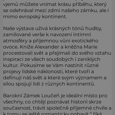
vjemů můžete vnímat krásu příběhu, který
se odehrával mezi zdmi našeho zámku, ale i
mimo evropský kontinent.
Naše výstava užívá krásných tónů hudby,
zamilované verše k navození intimní
atmosféry a příjemnou vůni exotického
ovoce. Kníže Alexander a kněžna Marie
procestovali svět a přejímali do svého vztahu
inspiraci ze všech soudobých i zaniklých
kultur. Pokusíme se Vám nastínit různé
projevy lidské náklonosti, které tvoří a
definují náš svět a které svým významem a
silou spojují lidi z různých kontinentů.
Barokní Zámek Loučeň je ideální místo pro
všechny, co chtějí poznávat historii skrze
současnost, trávit společně příjemné chvíle a
k tomu se ještě romanticky pobavit,“ říká