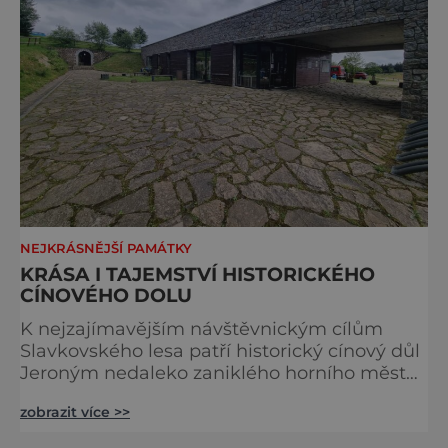
NEJKRÁSNĚJŠÍ PAMÁTKY
KRÁSA I TAJEMSTVÍ HISTORICKÉHO
CÍNOVÉHO DOLU
K nejzajímavějším návštěvnickým cílům
Slavkovského lesa patří historický cínový důl
Jeroným nedaleko zaniklého horního města
Čistá. Dolovat se v něm začalo už ve
zobrazit více >>
středověku. Národní kulturní památka je
dnes přístupná veřejnosti a hojně