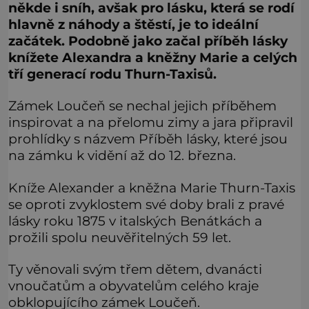
někde i sníh, avšak pro lásku, která se rodí
hlavně z náhody a štěstí, je to ideální
začátek. Podobně jako začal příběh lásky
knížete Alexandra a kněžny Marie a celých
tří generací rodu Thurn-Taxisů.
Zámek Loučeň se nechal jejich příběhem
inspirovat a na přelomu zimy a jara připravil
prohlídky s názvem Příběh lásky, které jsou
na zámku k vidění až do 12. března.
Kníže Alexander a kněžna Marie Thurn-Taxis
se oproti zvyklostem své doby brali z pravé
lásky roku 1875 v italských Benátkách a
prožili spolu neuvěřitelných 59 let.
Ty věnovali svým třem dětem, dvanácti
vnoučatům a obyvatelům celého kraje
obklopujícího zámek Loučeň.