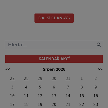
vyhledávaná turisty, kteří si zde mohou učinit
poměrně konkrétní představu o namáhavé
práci tehdejších horníků. [gallery
DALŠÍ ČLÁNKY ›
ids="91631,91630,91632,91633,91634,91635,9
KALENDÁŘ AKCÍ
<<
Srpen 2026
>>
27
28
29
30
31
1
2
3
4
5
6
7
8
9
10
11
12
13
14
15
16
17
18
19
20
21
22
23