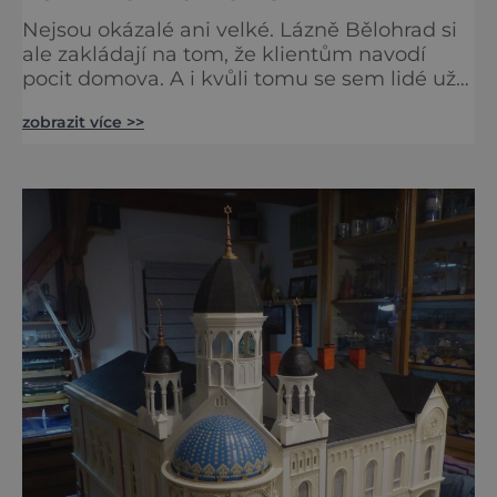
Nejsou okázalé ani velké. Lázně Bělohrad si
ale zakládají na tom, že klientům navodí
pocit domova. A i kvůli tomu se sem lidé už
zhruba 130 let rádi vracejí. Nejsou tu obří
zobrazit více >>
lázeňské koncerty ani velkolepé akce.
Dokonce tu nenajdete ani pravou kolonádu.
Ne že by tu nebyla. Ale mnoho lidí si jí
nevšimne, ani se jí kolonáda vlastně neříká.
Je to pro