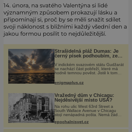
14. února, na svatého Valentýna si lidé
významným způsobem prokazují lásku a
připomínají si, proč by se měli snažit sdílet
svoji náklonost s bližními každý všední den a
jakou formou posílit to nejdůležitější.
Strašidelná pláž Dumas: Je
černý písek podhoubím, ze
kterého roste zlo?
V indickém svazovém státu Gudžarát
se nachází část pobřeží, které má
hodně temnou pověst. Jistě k tomu
přispívá i černý písek této pláže.
Proč má pláž takové netypické
enigmaplus.cz
zbarvení? Nakolik jsou pravdivé
Vražedný dům v Chicagu:
Nejděsivější místo USA?
Na rohu ulic West 63rd Street a
South Wallace Avenue v Chicagu
stojí nenápadná pošta. Nemá žádný
speciální nápis ani pamětní desku. A
epochalnisvet.cz
přesto prý místní zaměstnanci neradi
chodí do sklepa. Právě tady t