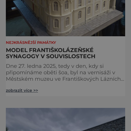
NEJKRÁSNĚJŠÍ PAMÁTKY
MODEL FRANTIŠKOLÁZEŇSKÉ
SYNAGOGY V SOUVISLOSTECH
Dne 27. ledna 2025, tedy v den, kdy si
připomínáme oběti šoa, byl na vernisáži v
Městském muzeu ve Františkových Lázních
představen model synagogy, která byla
zobrazit více >>
nacisty zničena v roce 1938. Do lázeňského
města se tak více než symbolicky vrátil
židovský svatostánek. Autorem modelu je
Bohuslav Karban z Aše. Připomeňme si nyní
některé události spojené s touto významnou
stavbou. [gallery ids="917