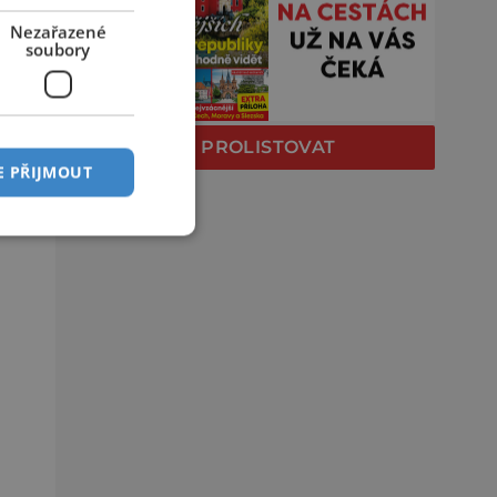
Nezařazené
soubory
PROLISTOVAT
E PŘIJMOUT