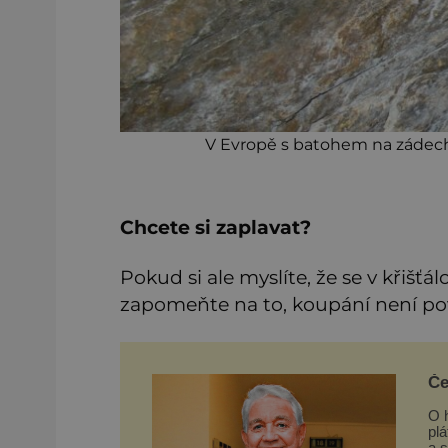
V Evropě s batohem na zádech 
Chcete si zaplavat?
Pokud si ale myslíte, že se v křišť
zapomeňte na to, koupání není po
Če
O h
plá
a 