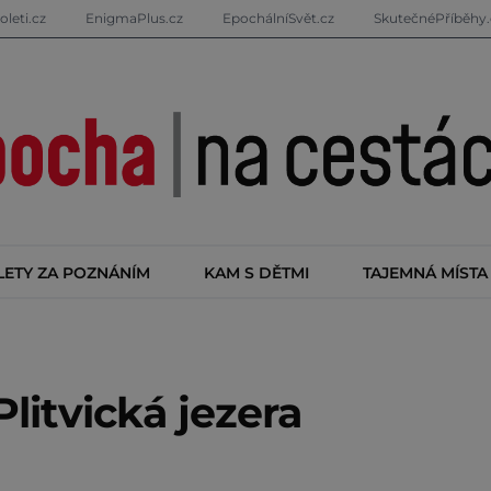
oleti.cz
EnigmaPlus.cz
EpochálníSvět.cz
SkutečnéPříběhy.
LETY ZA POZNÁNÍM
KAM S DĚTMI
TAJEMNÁ MÍSTA
Plitvická jezera