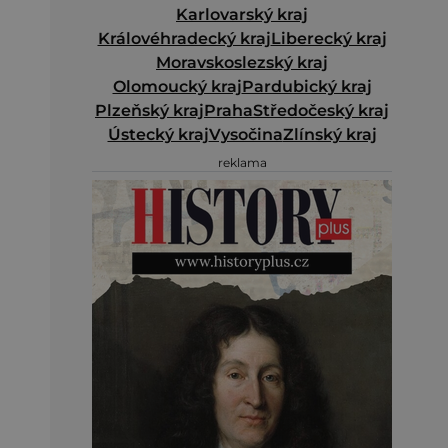
Karlovarský kraj
Královéhradecký kraj
Liberecký kraj
Moravskoslezský kraj
Olomoucký kraj
Pardubický kraj
Plzeňský kraj
Praha
Středočeský kraj
Ústecký kraj
Vysočina
Zlínský kraj
reklama