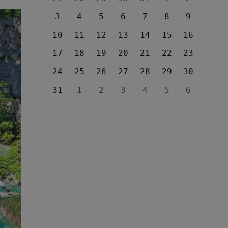
3
4
5
6
7
8
9
10
11
12
13
14
15
16
17
18
19
20
21
22
23
24
25
26
27
28
29
30
31
1
2
3
4
5
6