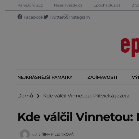
PaníDomu.cz
NašeHvězdy.cz
Epochaplus.cz
21St
Facebook
Twitter
Instagram
NEJKRÁSNĚJŠÍ PAMÁTKY
ZAJÍMAVOSTI
VÝ
Domů
Kde válčil Vinnetou: Plitvická jezera
Kde válčil Vinnetou: 
od
JIŘINA MLEJNKOVÁ