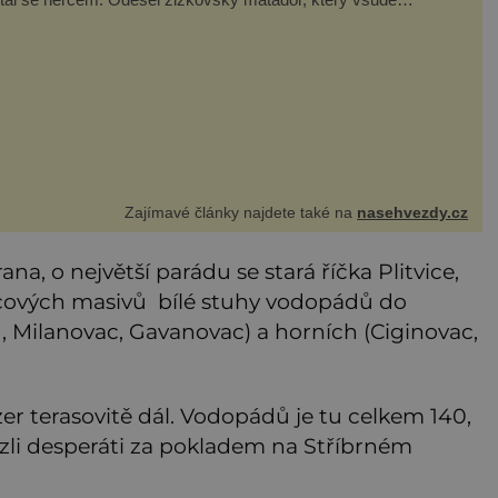
zdával humor, i když jemu samotnému do smíchu zrovna
bylo. Do poslední chvíle bojoval hlavně svým optimismem
ti
Zajímavé články najdete také na
nasehvezdy.cz
na, o největší parádu se stará říčka Plitvice,
ncových masivů bílé stuhy vodopádů do
, Milanovac, Gavanovac) a horních (Ciginovac,
ezer terasovitě dál. Vodopádů je tu celkem 140,
ezli desperáti za pokladem na Stříbrném