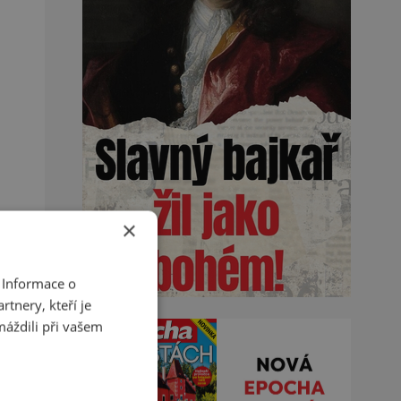
×
 Informace o
tnery, kteří je
máždili při vašem