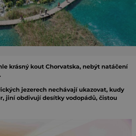
hle krásný kout Chorvatska, nebýt natáčení
.
tvických jezerech nechávají ukazovat, kudy
er, jiní obdivují desítky vodopádů, čistou