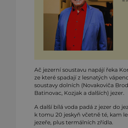
ro
ne
a v
Ač jezerní soustavu napájí řeka Kora
ze které spadají z lesnatých vápe
soustavy dolních (Novakoviča Brod
Batinovac, Kozjak a dalších) jezer.
A další bílá voda padá z jezer do j
k tomu 20 jeskyň včetně té, kam l
jezeře, plus termálních zřídla.