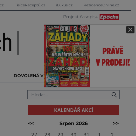
cz
TisíceReceptů.cz
iLuxus.cz
RezidenceOnline.cz
Projekt časopisu
×
DOVOLENÁ V ZAHRANIČÍ
KALENDÁŘ AKCÍ
KALENDÁŘ AKCÍ
<<
Srpen 2026
>>
27
28
29
30
31
1
2