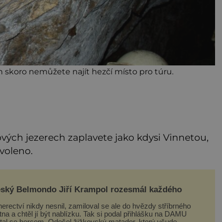
skoro nemůžete najít hezčí místo pro túru.
álových jezerech zaplavete jako kdysi Vinnetou,
voleno.
ský Belmondo Jiří Krampol rozesmál každého
erectví nikdy nesnil, zamiloval se ale do hvězdy stříbrného
tna a chtěl jí být nablízku. Tak si podal přihlášku na DAMU
stal se hercem. Odešel žižkovský matador, který všude