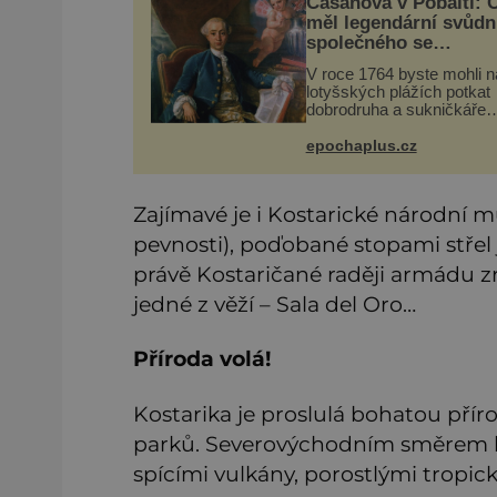
Casanova v Pobaltí: 
měl legendární svůdn
společného se
svobodnými zednáři?
V roce 1764 byste mohli n
lotyšských plážích potkat
dobrodruha a sukničkáře
Giacoma Casanovu. Jeho
cesta k Baltskému moři v
epochaplus.cz
nebyla turistickým výletem
ryze pracovní cestou se
zištnými úmysly.
Zajímavé je i Kostarické národní 
pevnosti), poďobané stopami střel 
právě Kostaričané raději armádu zr
jedné z věží – Sala del Oro…
Příroda volá!
Kostarika je proslulá bohatou přír
parků. Severovýchodním směrem lež
spícími vulkány, porostlými tropick