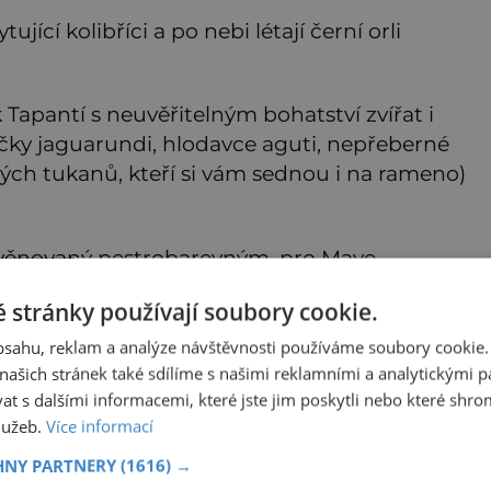
jící kolibříci a po nebi létají černí orli
k Tapantí s neuvěřitelným bohatství zvířat i
kočky jaguarundi, hlodavce aguti, nepřeberné
ch tukanů, kteří si vám sednou i na rameno)
, věnovaný pestrobarevným, pro Maye
holatým.
 stránky používají soubory cookie.
obsahu, reklam a analýze návštěvnosti používáme soubory cookie.
ašich stránek také sdílíme s našimi reklamními a analytickými par
ré výhrůžně i malebně zároveň strmí a dýmají
 s dalšími informacemi, které jste jim poskytli nebo které shro
řeba sopka Arenal, na niž je pěkný výhled z
služeb.
Více informací
m úpatí stejnojmenné jezero, kde se dá
HNY PARTNERY
(1616) →