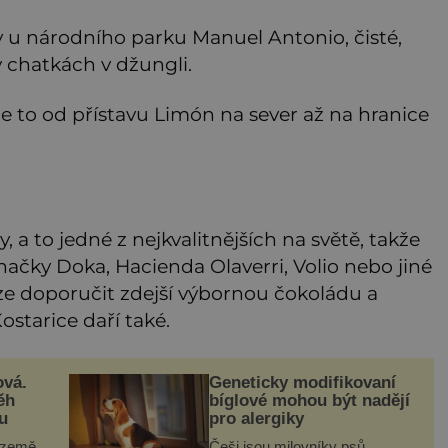
y u národního parku Manuel Antonio, čisté,
 chatkách v džungli.
 to od přístavu Limón na sever až na hranice
, a to jedné z nejkvalitnějších na světě, takže
 značky Doka, Hacienda Olaverri, Volio nebo jiné
 lze doporučit zdejší výbornou čokoládu a
starice daří také.
ová.
Geneticky modifikovaní
ěh
bíglové mohou být nadějí
u
pro alergiky
 země
Češi jsou milovníky psů,