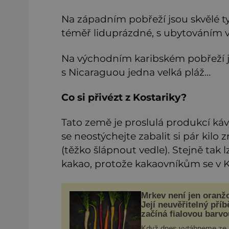
Na západním pobřeží jsou skvělé t
téměř liduprázdné, s ubytováním v
Na východním karibském pobřeží je
s Nicaraguou jedna velká pláž…
Co si přivézt z Kostariky?
Tato země je proslulá produkcí kávy
se neostýchejte zabalit si pár kilo
(těžko šlápnout vedle). Stejně tak
kakao, protože kakaovníkům se v Ko
Mrkev není jen oranž
Její neuvěřitelný příb
začíná fialovou barvo
Když dnes vytáhneme ze