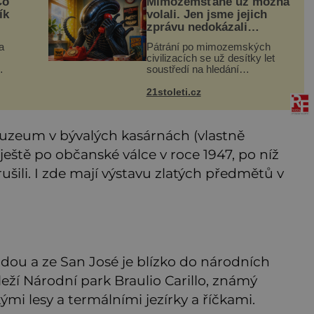
Co
Mimozemšťané už možná
ík
volali. Jen jsme jejich
zprávu nedokázali
rozpoznat
a
Pátrání po mimozemských
civilizacích se už desítky let
soustředí na hledání
úzkopásmových rádiových
šak
signálů, které by příroda sama
21stoleti.cz
, ale
vytvořila jen stěží. Nová studie
však naznačuje, že právě tato
strate
muzeum v bývalých kasárnách (vlastně
ještě po občanské válce v roce 1947, po níž
ušili. I zde mají výstavu zlatých předmětů v
odou a ze San José je blízko do národních
í Národní park Braulio Carillo, známý
ými lesy a termálními jezírky a říčkami.