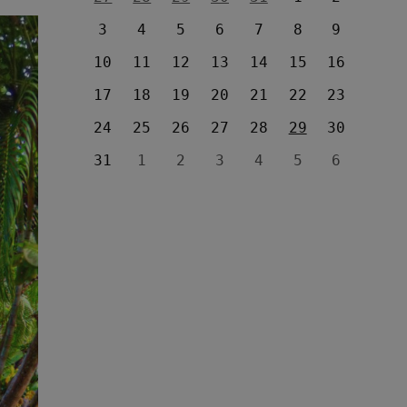
3
4
5
6
7
8
9
10
11
12
13
14
15
16
17
18
19
20
21
22
23
24
25
26
27
28
29
30
31
1
2
3
4
5
6