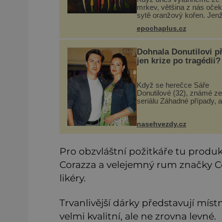
mrkev, většina z nás oče
sytě oranžový kořen. Jen
většinu své historie je mr
epochaplus.cz
všechno možné, jen ne
oranžová. Je fialová, žlutá,
někdy dokonce téměř čer
Dohnala Donutilovi p
jen krize po tragédii?
Když se herečce Sáře
Donutilové (32), známé ze
seriálu Záhadné případy, a
ze Specialistů Martinu
Donutilovi (35) narodil mrt
nasehvezdy.cz
syn Matyáš, jako by je to 
semklo. A pak se jim narodil
syn E
Pro obzvláštní požitkáře tu produk
Corazza a velejemný rum značky C
likéry.
Trvanlivější dárky představují míst
velmi kvalitní, ale ne zrovna levné.