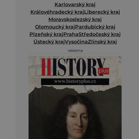
Karlovarský kraj
Královéhradecký kraj
Liberecký kraj
Moravskoslezský kraj
Olomoucký kraj
Pardubický kraj
Plzeňský kraj
Praha
Středočeský kraj
Ústecký kraj
Vysočina
Zlínský kraj
reklama