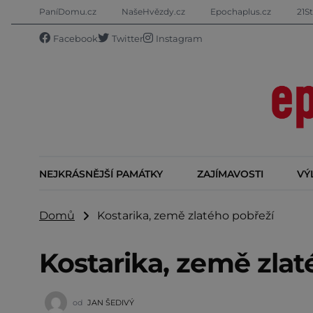
PaníDomu.cz
NašeHvězdy.cz
Epochaplus.cz
21St
Facebook
Twitter
Instagram
NEJKRÁSNĚJŠÍ PAMÁTKY
ZAJÍMAVOSTI
VÝ
Domů
Kostarika, země zlatého pobřeží
Kostarika, země zlat
od
JAN ŠEDIVÝ