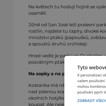
Na květech tu hodují hojně se vyskytu
osamělí.
Jižně od San José leží pralesní par
rostlin, najdete tu tapíry, divoké 
množství ptáků (papoušků, zvědavý
a spoustů druhů orchidejí.
Hned vedle je park Los Quetzalos
posvátným ptákům kvesalům choc
Tyto webové
Na sopky a na pláže
K personalizaci 
vašem používání n
Kostarika má několik vulkánů, kte
mohou kombinovat
nad zelenou krajinou. Půvabná je t
používání jejich 
okolních hotýlků, která má na své
ZOBRAZIT VŠEC
koupat. Ale nejen tam!