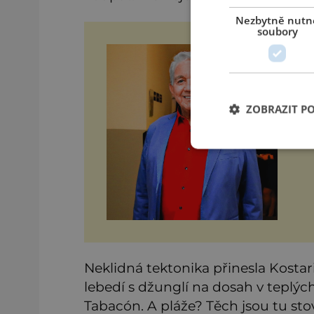
Nezbytně nutn
soubory
Če
O h
plá
a 
ro
ZOBRAZIT P
ne
a v
Neklidná tektonika přinesla Kostar
lebedí s džunglí na dosah v teplý
Tabacón. A pláže? Těch jsou tu sto