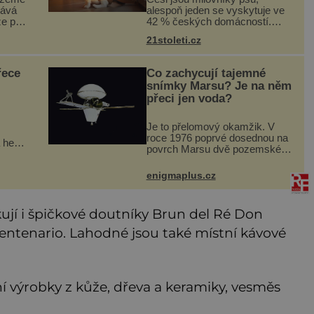
kává
alespoň jeden se vyskytuje ve
že po
42 % českých domácností.
kev
Existuje však poměrně velká
21stoleti.cz
skupina lidí, kteří by si psa rádi
 bílá,
pořídili, ale nemohou, protože
ná.
jsou alergičtí. Jejich imu
řece
Co zachycují tajemné
snímky Marsu? Je na něm
přeci jen voda?
Je to přelomový okamžik. V
roce 1976 poprvé dosednou na
 herci
povrch Marsu dvě pozemské
sondy z amerického
vý
vesmírného programu Viking,
enigmaplus.cz
ještě
které jsou schopny pořídit
fotografie záhadami opředené
rudé planety. V
ují i špičkové doutníky Brun del Ré Don
entenario. Lahodné jsou také místní kávové
ní výrobky z kůže, dřeva a keramiky, vesměs