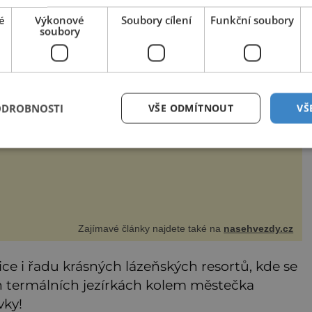
é
Výkonové
Soubory cílení
Funkční soubory
soubory
ský Belmondo Jiří Krampol rozesmál každého
erectví nikdy nesnil, zamiloval se ale do hvězdy stříbrného
tna a chtěl jí být nablízku. Tak si podal přihlášku na DAMU
stal se hercem. Odešel žižkovský matador, který všude
zdával humor, i když jemu samotnému do smíchu zrovna
ODROBNOSTI
VŠE ODMÍTNOUT
VŠ
bylo. Do poslední chvíle bojoval hlavně svým optimismem
ti
Zajímavé články najdete také na
nasehvezdy.cz
ice i řadu krásných lázeňských resortů, kde se
ch termálních jezírkách kolem městečka
vky!