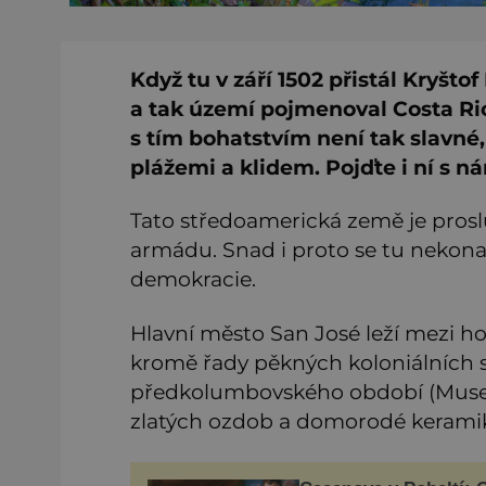
Když tu v září 1502 přistál Kryšto
a tak území pojmenoval Costa Ric
s tím bohatstvím není tak slavné,
plážemi a klidem. Pojďte i ní s n
Tato středoamerická země je proslul
armádu. Snad i proto se tu nekona
demokracie.
Hlavní město San José leží mezi 
kromě řady pěkných koloniálních 
předkolumbovského období (Museo
zlatých ozdob a domorodé keramik