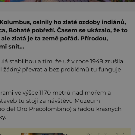
f Kolumbus, oslnily ho zlaté ozdoby indiánů,
a, Bohaté pobřeží. Časem se ukázalo, že to
 ale zlatá je ta země pořád. Přírodou,
ámi snít…
á stabilitou a tím, že už v roce 1949 zrušila
l žádný převrat a bez problémů tu funguje
horami ve výšce 1170 metrů nad mořem a
staveb tu stojí za návštěvu Muzeum
 del Oro Precolombino) s řadou krásných
y.