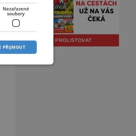
Nezařazené
soubory
PROLISTOVAT
E PŘIJMOUT