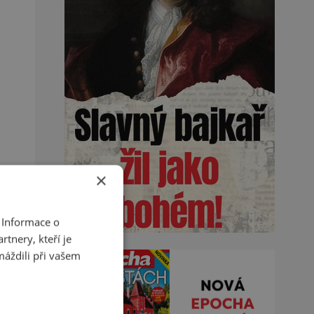
×
 Informace o
tnery, kteří je
máždili při vašem