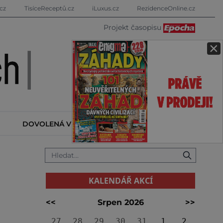
cz
TisíceReceptů.cz
iLuxus.cz
RezidenceOnline.cz
Projekt časopisu
×
DOVOLENÁ V ZAHRANIČÍ
KALENDÁŘ AKCÍ
KALENDÁŘ AKCÍ
<<
Srpen 2026
>>
27
28
29
30
31
1
2