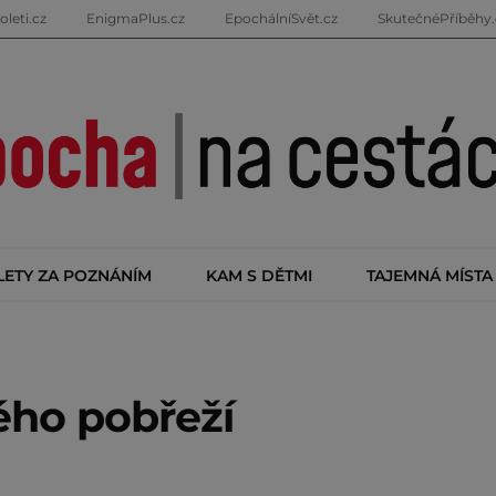
oleti.cz
EnigmaPlus.cz
EpochálníSvět.cz
SkutečnéPříběhy.
LETY ZA POZNÁNÍM
KAM S DĚTMI
TAJEMNÁ MÍSTA
ého pobřeží