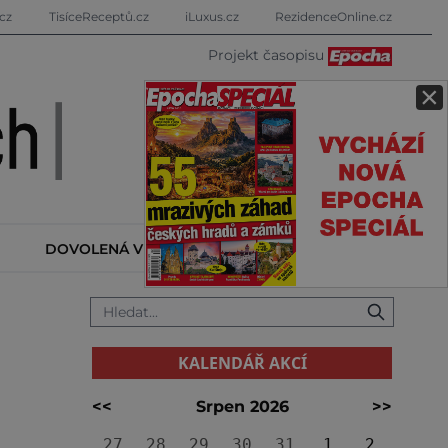
cz
TisíceReceptů.cz
iLuxus.cz
RezidenceOnline.cz
Projekt časopisu
×
DOVOLENÁ V ZAHRANIČÍ
KALENDÁŘ AKCÍ
KALENDÁŘ AKCÍ
<<
Srpen 2026
>>
27
28
29
30
31
1
2