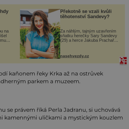
ehdy
Překotně se vzali kvůli
těhotenství Sandevy?
ou na
Za náhlým, tajným uzavřením
išel
sňatku herečky Sary Sandevy
omu.
(29) a herce Jakuba Prachaře
(42), známých ze seriálu Jakub
ě
a Sara, se skrývá možná
mnohem víc než jen touha
nasehvezdy.cz
o
posvětit čirou lásku! Vynořily se
lodí kaňonem řeky Krka až na ostrůvek
s nádherným parkem a muzeem.
mu se právem říká Perla Jadranu, si uchovává
ými kamennými uličkami a mystickým kouzlem