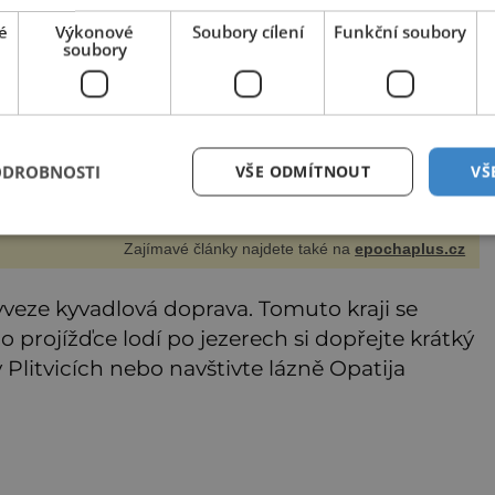
k neuvěření, že droboučký princ se dnes stal králem.
ázka za milion, na niž by všichni, zejména stárnoucí a
é
Výkonové
Soubory cílení
Funkční soubory
mocný král Vl
soubory
ODROBNOSTI
VŠE ODMÍTNOUT
VŠ
Zajímavé články najdete také na
epochaplus.cz
veze kyvadlová doprava. Tomuto kraji se
projížďce lodí po jezerech si dopřejte krátký
 Plitvicích nebo navštivte lázně Opatija