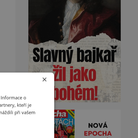
×
 Informace o
tnery, kteří je
máždili při vašem