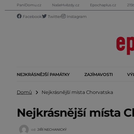
PaníDomu.cz
NašeHvězdy.cz
Epochaplus.cz
21St
Facebook
Twitter
Instagram
NEJKRÁSNĚJŠÍ PAMÁTKY
ZAJÍMAVOSTI
VÝ
Domů
Nejkrásnější místa Chorvatska
Nejkrásnější místa 
od
JIŘÍ NECHANICKÝ