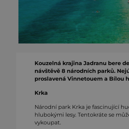
Kouzelná krajina Jadranu bere d
návštěvě 8 národních parků. Nejúž
proslavená Vinnetouem a Bílou ho
Krka
Národní park Krka je fascinující hu
hlubokými lesy. Tentokráte se může
vykoupat.