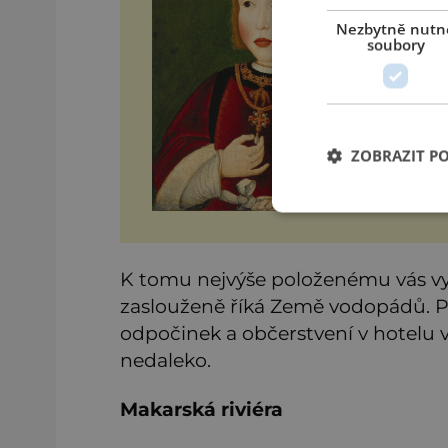
je 
Ot
Nezbytně nutn
ne
soubory
ZOBRAZIT P
K tomu nejvýše položenému vás vy
zaslouženě říká Země vodopádů. Po 
odpočinek a občerstvení v hotelu v
nedaleko.
Makarská riviéra