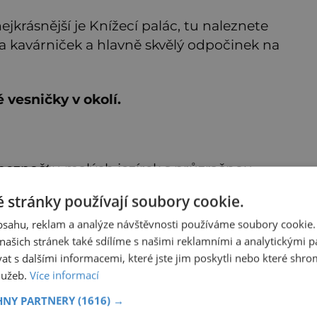
krásnější je Knížecí palác, tu naleznete
 kavárniček a hlavně skvělý odpočinek na
 vesničky v okolí.
a bezpočtu malých jezírek s průzračnou
o jsou Plitvická jezera. Přes zpěněné
 stránky používají soubory cookie.
jednoho jezera do druhého.
obsahu, reklam a analýze návštěvnosti používáme soubory cookie.
ašich stránek také sdílíme s našimi reklamními a analytickými par
 s dalšími informacemi, které jste jim poskytli nebo které shro
dvík Jagellonský: Král dítě a jeho vláda na dálku
služeb.
Více informací
tě ve zlatem vyšívané peřince spokojeně žvatlá a natahuje
ky k hostům. „Ještě neumí řádně mluvit, a už mu
HNY PARTNERY
(1616) →
avujeme na hlavu korunu,“ stěžují si současníci, pro které