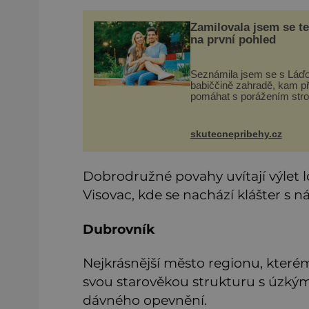
Zamilovala jsem se t
na první pohled
Seznámila jsem se s Láď
babiččině zahradě, kam př
pomáhat s porážením str
Babička mě před ním ale
varovala… Babička se m
často ptávala, kdy se už
skutecnepribehy.cz
konečně vdám. Dost mě t
deptalo,
Dobrodružné povahy uvítají výlet 
Visovac, kde se nachází klášter 
Dubrovník
Nejkrásnější město regionu, které
svou starověkou strukturu s úzk
dávného opevnění.