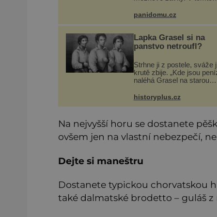
období se totiž začíná
zhoršovat paměť. Možná 
panidomu.cz
problém vzpomenout si n
jméno kolegy z práce. Ne
marně v paměti
Lapka Grasel si na
panstvo netroufl?
Strhne ji z postele, sváže j
krutě zbije. „Kde jsou pen
naléhá Grasel na starou
švadlenku. Když mu to
neprozradí – ostatně ani
historyplus.cz
nemůže, protože žádné n
spokojí se lupič s několika
měďáky a
Na nejvyšší horu se dostanete pěšky
ovšem jen na vlastní nebezpečí, 
Dejte si maneštru
Dostanete typickou chorvatskou hu
také dalmatské brodetto – guláš z 