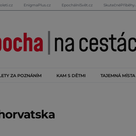
oleti.cz
EnigmaPlus.cz
EpochálníSvět.cz
SkutečnéPříběhy.
LETY ZA POZNÁNÍM
KAM S DĚTMI
TAJEMNÁ MÍSTA
Chorvatska