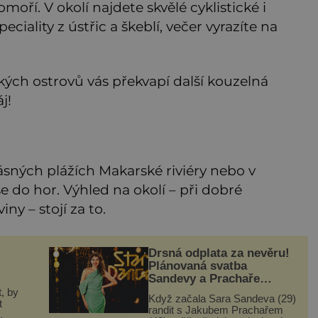
moří. V okolí najdete skvělé cyklistické i
eciality z ústřic a škeblí, večer vyrazíte na
ekých ostrovů vás překvapí další kouzelná
j!
sných plážích Makarské riviéry nebo v
e do hor. Výhled na okolí – při dobré
ny – stojí za to.
Drsná odplata za nevěru!
Plánovaná svatba
Sandevy a Prachaře
začíná být v ohrožení!
, by
Když začala Sara Sandeva (29)
t
randit s Jakubem Prachařem