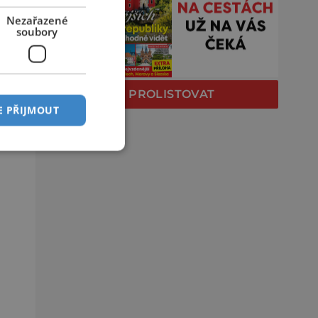
Nezařazené
soubory
PROLISTOVAT
E PŘIJMOUT