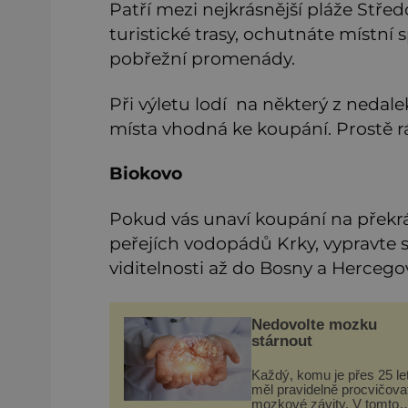
Patří mezi nejkrásnější pláže Středo
turistické trasy, ochutnáte místní sp
pobřežní promenády.
Při výletu lodí na některý z nedal
místa vhodná ke koupání. Prostě rá
Biokovo
Pokud vás unaví koupání na překrá
peřejích vodopádů Krky, vypravte s
viditelnosti až do Bosny a Hercegovi
Nedovolte mozku
stárnout
Každý, komu je přes 25 let
měl pravidelně procvičova
mozkové závity. V tomto