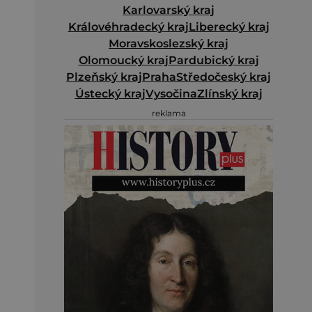
Karlovarský kraj
Královéhradecký kraj
Liberecký kraj
Moravskoslezský kraj
Olomoucký kraj
Pardubický kraj
Plzeňský kraj
Praha
Středočeský kraj
Ústecký kraj
Vysočina
Zlínský kraj
reklama