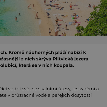
ech. Kromě nádherných pláží nabízí k
asnější z nich skrývá Plitvická jezera,
lubicí, která se v nich koupala.
čící vodní svět se skalními útesy, jeskyněmi a
te v průzračné vodě a peřejích dosytosti