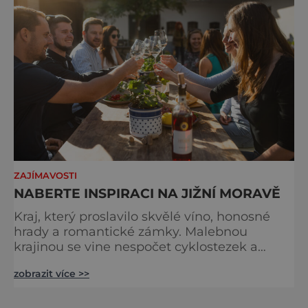
ZAJÍMAVOSTI
NABERTE INSPIRACI NA JIŽNÍ MORAVĚ
Kraj, který proslavilo skvělé víno, honosné
hrady a romantické zámky. Malebnou
krajinou se vine nespočet cyklostezek a
turistických cest. Pokud už znáte Pernštejn i
zobrazit více >>
Vranov nad Dyjí a zahrady lednického zámku
jste prošli křížem krážem, přijeďte letos za
novinkami a neobjevenými skvosty. Jižní