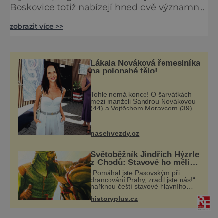
Boskovice totiž nabízejí hned dvě významné
architektonické památky, vzdálené od sebe
zobrazit více >>
jen půl kilometru. A tak se vydejme za
hradem i za zámkem do krásné
jihomoravské krajiny. Trhová osada
Boskovice na okraji Drahanské vrchoviny
Lákala Nováková řemeslníka
vznikla někdy ve13. století, a už v roce 1313
na polonahé tělo!
kronikáři zaznamenali první zmínku o
boskovickém hr
Tohle nemá konce! O šarvátkách
mezi manželi Sandrou Novákovou
(44) a Vojtěchem Moravcem (39)
se toho napsalo už hodně. Ale kdo
by doufal, že horká zem u herečky
ze seriálu Ulice a režiséra
nasehvezdy.cz
vychladne,
Světoběžník Jindřich Hýzrle
z Chodů: Stavové ho měli
za zrádce
„Pomáhal jste Pasovským při
drancování Prahy, zradil jste nás!“
nařknou čeští stavové hlavního
zbrojmistra zemské hotovosti.
historyplus.cz
Jindřich se však zastrašit nenechá.
Zachová chladnou hlavu a trestu
unikne.