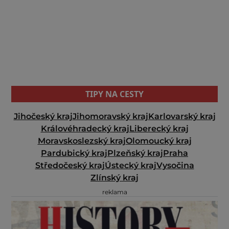
TIPY NA CESTY
Jihočeský kraj
Jihomoravský kraj
Karlovarský kraj
Královéhradecký kraj
Liberecký kraj
Moravskoslezský kraj
Olomoucký kraj
Pardubický kraj
Plzeňský kraj
Praha
Středočeský kraj
Ústecký kraj
Vysočina
Zlínský kraj
reklama