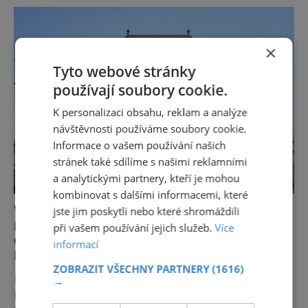
Morava si jich má nepřeberně, nudu
nepoznáte! Že víno ochutnáte jen o
vinobraní? Kdepak, všechna práce,
×
Tyto webové stránky
používají soubory cookie.
K personalizaci obsahu, reklam a analýze
návštěvnosti používáme soubory cookie.
Informace o vašem používání našich
stránek také sdílíme s našimi reklamními
a analytickými partnery, kteří je mohou
kombinovat s dalšími informacemi, které
VÝLETY ZA POZNÁNÍM
jste jim poskytli nebo které shromáždili
BRNĚNSKÝ OPEN HOUSE OTEVŘE 116
při vašem používání jejich služeb.
Více
OBJEKTŮ. REZERVACE STARTUJÍ 9.
informací
KVĚTNA
ZOBRAZIT VŠECHNY PARTNERY
(1616)
Desítku zbrusu nových podcastů, speciální
→
prohlídky či asistenci pro znevýhodněné