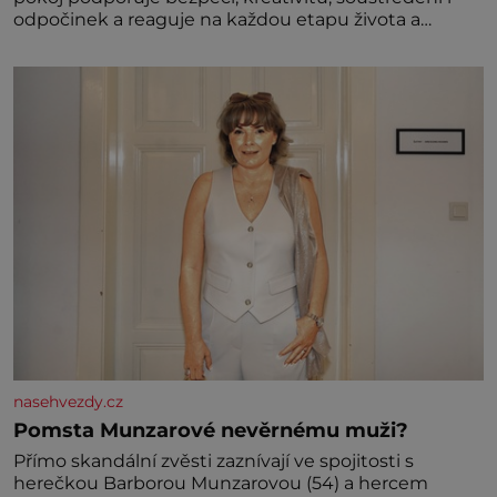
odpočinek a reaguje na každou etapu života a
specifické potřeby dítěte. Pro nejmenší je klíčová
jednoduchost, měkkost a bezpečí, proto by pokoj
miminka měl působit především klidně a útulně.
Předškolní věk je
nasehvezdy.cz
Pomsta Munzarové nevěrnému muži?
Přímo skandální zvěsti zaznívají ve spojitosti s
herečkou Barborou Munzarovou (54) a hercem