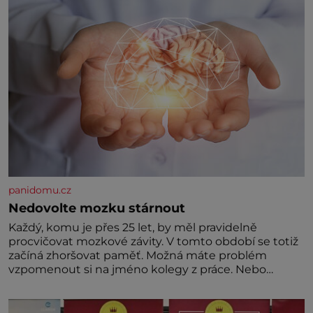
panidomu.cz
Nedovolte mozku stárnout
Každý, komu je přes 25 let, by měl pravidelně
procvičovat mozkové závity. V tomto období se totiž
začíná zhoršovat paměť. Možná máte problém
vzpomenout si na jméno kolegy z práce. Nebo
marně v paměti lovíte název knížky, kterou jste
nedávno přečetli. Je to opravdu tak, s věkem jako
kdyby se paměť rozhodla stávkovat. Cvičte