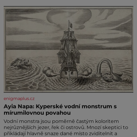
výslechů nikdo nevyvíjel fyzický ani psychický nátlak.
Syn brněnského řezníka chce být knězem a
enigmaplus.cz
Ayia Napa: Kyperské vodní monstrum s
mírumilovnou povahou
Vodní monstra jsou poměrně častým koloritem
nejrůznějších jezer, řek či ostrovů. Mnozí skeptici to
přikládají hlavně snaze dané místo zviditelnit a