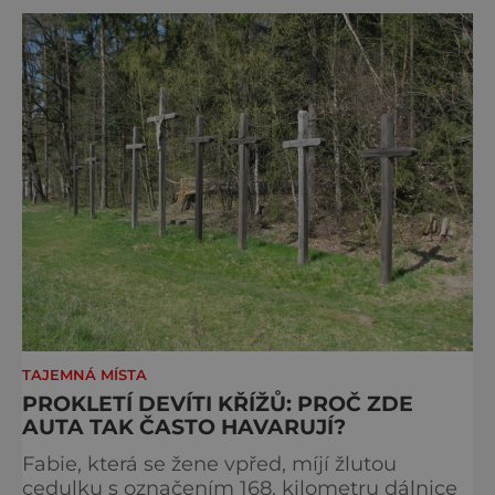
TAJEMNÁ MÍSTA
PROKLETÍ DEVÍTI KŘÍŽŮ: PROČ ZDE
AUTA TAK ČASTO HAVARUJÍ?
Fabie, která se žene vpřed, míjí žlutou
cedulku s označením 168. kilometru dálnice