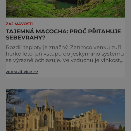
ZAJÍMAVOSTI
TAJEMNÁ MACOCHA: PROČ PŘITAHUJE
SEBEVRAHY?
Rozdíl teploty je značný. Zatímco venku zuří
horké léto, při vstupu do jeskynního systému
se výrazně ochlazuje. Ve vzduchu je vlhkost,
dno jeskyně tvoří vodní hladina. Pohled ze
zobrazit více >>
stometrové hloubky propasti Macocha je
neskutečný a nádherný. A mrazivý, když si
uvědomíme, že tělo sebevraha dopadne na
dno během pouhých čtyř vteřin. Píše se rok
1723. Kněz minoritského kláštera v Brně a
jeho pozdější p