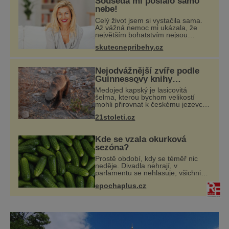
Souseda mi poslalo samo
nebe!
Celý život jsem si vystačila sama.
Až vážná nemoc mi ukázala, že
největším bohatstvím nejsou
peníze ani vlastní byt, ale člověk,
skutecnepribehy.cz
který je ochotný podat pomocnou
ruku. Vždycky jsem byla spíš
samotářka.
Nejodvážnější zvíře podle
Guinnessovy knihy
rekordů? Šelmička s
Medojed kapský je lasicovitá
pruhem na hřbetě!
šelma, kterou bychom velikostí
mohli přirovnat k českému jezevci.
Je extrémně nebojácná, ostatně
21stoleti.cz
bývá označována za nejodvážnější
zvíře vůbec. V této souvislosti je
dokonc
Kde se vzala okurková
sezóna?
Prostě období, kdy se téměř nic
neděje. Divadla nehrají, v
parlamentu se nehlasuje, všichni
jsou na dovolené a média tak
epochaplus.cz
nemají o čem mluvit a psát. A
vymýšlejí si proto témata, které
nikoho nezajímaj