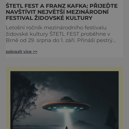
ŠTETL FEST A FRANZ KAFKA: PŘIJEĎTE
NAVŠTÍVIT NEJVĚTŠÍ MEZINÁRODNÍ
FESTIVAL ŽIDOVSKÉ KULTURY
Letošní ročník mezinárodního festivalu
židovské kultury ŠTETL FEST proběhne v
Brně od 29. srpna do 1. září. Přináší pestrý
program, který se věnuje mimo jiné také
zobrazit více >>
jedné z nejvýznamnějších postav literárního
světa – Franzi Kafkovi. Leitmotivem
programu je téma „Židovské trauma v umění
od Kafky k Barbie“ a hledání identity jednice
snažícího se vykročit z uzavřené komunity a
zařadit se do většinové