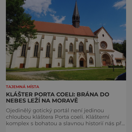
TAJEMNÁ MÍSTA
KLÁŠTER PORTA COELI: BRÁNA DO
NEBES LEŽÍ NA MORAVĚ
Ojedinělý gotický portál není jedinou
chloubou kláštera Porta coeli. Klášterní
komplex s bohatou a slavnou historií nás při
prohlídce přesvědčí, že tato stavba si své