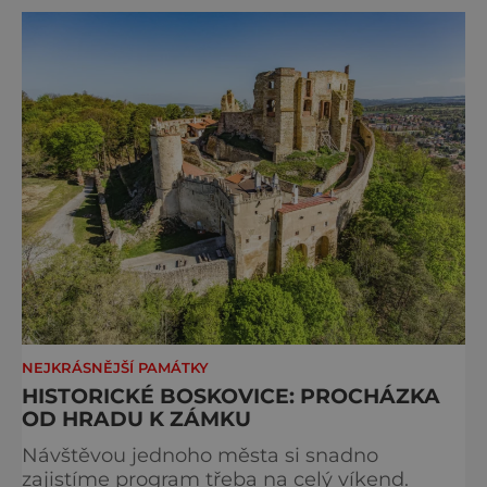
Někteří z nich vlastně ani nejsou tak slavní, a
přitom by si to rozhodně zasloužili. Sochař,
medailér a kreslíř
NEJKRÁSNĚJŠÍ PAMÁTKY
HISTORICKÉ BOSKOVICE: PROCHÁZKA
OD HRADU K ZÁMKU
Návštěvou jednoho města si snadno
zajistíme program třeba na celý víkend.