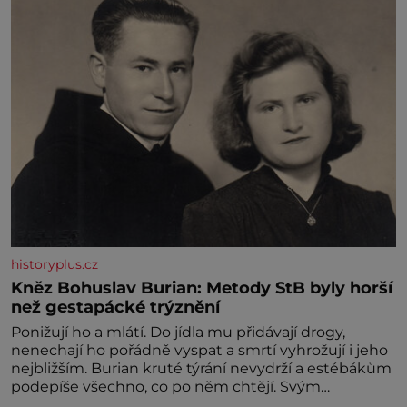
historyplus.cz
Kněz Bohuslav Burian: Metody StB byly horší
než gestapácké trýznění
Ponižují ho a mlátí. Do jídla mu přidávají drogy,
nenechají ho pořádně vyspat a smrtí vyhrožují i jeho
nejbližším. Burian kruté týrání nevydrží a estébákům
podepíše všechno, co po něm chtějí. Svým
podpisem jim potvrdí také to, že na něj během