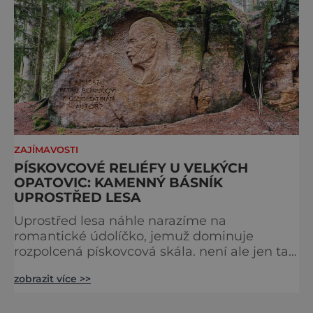
ZAJÍMAVOSTI
PÍSKOVCOVÉ RELIÉFY U VELKÝCH
OPATOVIC: KAMENNÝ BÁSNÍK
UPROSTŘED LESA
Uprostřed lesa náhle narazíme na
romantické údolíčko, jemuž dominuje
rozpolcená pískovcová skála. není ale jen tak
obyčejná, shlížejí na nás z ní dvě tváře dvou
zobrazit více >>
slavných mužů, vytvořené jejich oddaným
přítelem. Je až s podivem, kolik úžasných
umělců naše země dokázala v historii zrodit.