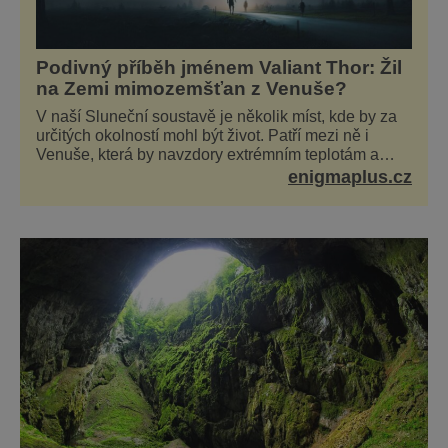
Podivný příběh jménem Valiant Thor: Žil
na Zemi mimozemšťan z Venuše?
V naší Sluneční soustavě je několik míst, kde by za
určitých okolností mohl být život. Patří mezi ně i
Venuše, která by navzdory extrémním teplotám a
smrtícímu složení atmosféry teoreticky mohla ukrývat
enigmaplus.cz
životní formy. Potvrzovat to má i podivný příběh muže
jménem Valiant Thor. Opravdu šlo o mimozem