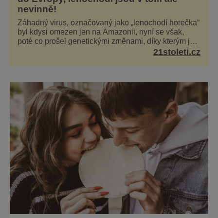
nevinně!
Záhadný virus, označovaný jako „lenochodí horečka“
byl kdysi omezen jen na Amazonii, nyní se však,
poté co prošel genetickými změnami, díky kterým je
silnější, šíří po celé Americe a první případy se
21stoleti.cz
objevily už i v Evropě. Máme se bát? Virus
oropouche (čti oropuče), jak se odborně nazývá, byl
až do