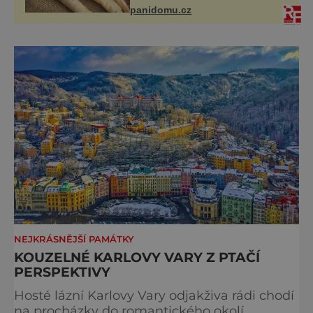
vitaminů V petrželi najdete vitaminy
panidomu.cz
B1, B2, B3, B6, provitamin A,
vitamin E a
NEJKRÁSNĚJŠÍ PAMÁTKY
KOUZELNÉ KARLOVY VARY Z PTAČÍ
PERSPEKTIVY
Hosté lázní Karlovy Vary odjakživa rádi chodí
na procházky do romantického okolí.