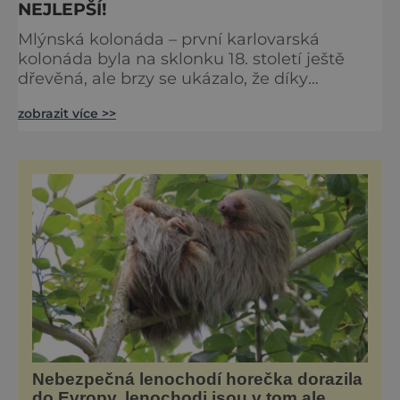
NEJLEPŠÍ!
Mlýnská kolonáda – první karlovarská
kolonáda byla na sklonku 18. století ještě
dřevěná, ale brzy se ukázalo, že díky
možnosti pobývat u pramenů i
zobrazit více >>
v nepříznivém počasí se návštěvníci jen
hrnou a Nový pramen, nad nímž tehdejší
kolonáda stála, byl najednou mnohem
vyhledávanější než ostatní. Takže bylo jasné,
že kolonáda je praktická věc. V letech 1871 až
1881 tak Karlovy Vary dostaly zcela novou,
Nebezpečná lenochodí horečka dorazila
do Evropy, lenochodi jsou v tom ale