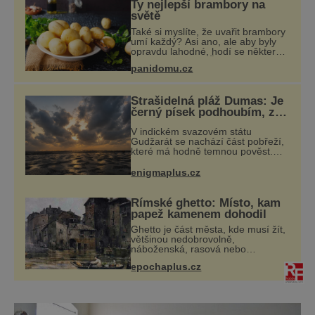
Ty nejlepší brambory na
světě
Také si myslíte, že uvařit brambory
umí každý? Asi ano, ale aby byly
opravdu lahodné, hodí se některé
jednoduché triky. Že jsou různé
panidomu.cz
varné typy od A, tedy na saláty, po
D na kaši, určitě víte, takže
Strašidelná pláž Dumas: Je
černý písek podhoubím, ze
kterého roste zlo?
V indickém svazovém státu
Gudžarát se nachází část pobřeží,
které má hodně temnou pověst.
Jistě k tomu přispívá i černý písek
této pláže. Proč má pláž takové
enigmaplus.cz
netypické zbarvení? Nakolik jsou
pravdivé
Římské ghetto: Místo, kam
papež kamenem dohodil
Ghetto je část města, kde musí žít,
většinou nedobrovolně,
náboženská, rasová nebo
národnostní menšina obyvatel.
epochaplus.cz
Bohaté historické zkušenosti mají s
takovým životem Židé. Už od
středověku jsou totiž