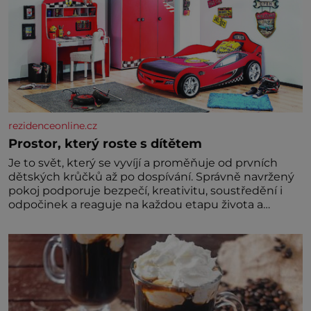
rezidenceonline.cz
Prostor, který roste s dítětem
Je to svět, který se vyvíjí a proměňuje od prvních
dětských krůčků až po dospívání. Správně navržený
pokoj podporuje bezpečí, kreativitu, soustředění i
odpočinek a reaguje na každou etapu života a
specifické potřeby dítěte. Pro nejmenší je klíčová
jednoduchost, měkkost a bezpečí, proto by pokoj
miminka měl působit především klidně a útulně.
Předškolní věk je