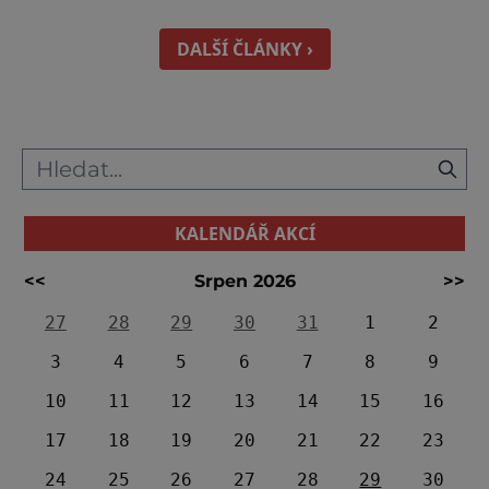
unesl krásnou Alvínu, dceru anglického krále
Tristana. Alvína byla laskavá jako anděl, ale
DALŠÍ ČLÁNKY ›
trpěla pod nadvládou sv
KALENDÁŘ AKCÍ
<<
Srpen 2026
>>
27
28
29
30
31
1
2
3
4
5
6
7
8
9
10
11
12
13
14
15
16
17
18
19
20
21
22
23
24
25
26
27
28
29
30