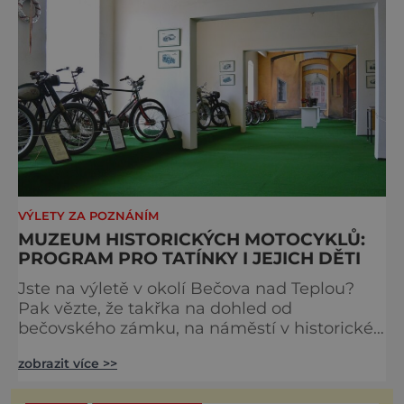
VÝLETY ZA POZNÁNÍM
MUZEUM HISTORICKÝCH MOTOCYKLŮ:
PROGRAM PRO TATÍNKY I JEJICH DĚTI
Jste na výletě v okolí Bečova nad Teplou?
Pak vězte, že takřka na dohled od
bečovského zámku, na náměstí v historické
budově bývalého Okresního soudu, můžeme
zobrazit více >>
už od roku 1999 navštívit nevšední Muzeum
historických motocyklů. Nabízí přes padesát