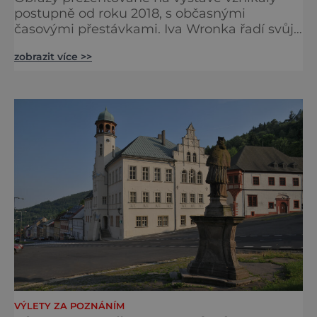
postupně od roku 2018, s občasnými
časovými přestávkami. Iva Wronka řadí svůj
výtvarný styl k pop-surrealismu, směru, který
zobrazit více >>
v sobě propojuje filozofii, fantazii, hravost i
veselost. Autorka o své tvorbě říká: „Zavřu oči
a opona se zvedá. Ve své fantazii jsme
nejsvobodnější a nikomu se n
VÝLETY ZA POZNÁNÍM