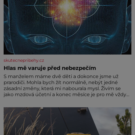
skutecnepribehy.cz
Hlas mě varuje před nebezpečím
S manželem máme dvě děti a dokonce jsme už
prarodiči. Mohla bych žít normálně, nebýt jedné
zásadní změny, která mi nabourala mysl. Živím se
jako mzdová účetní a konec měsíce je pro mě vždy
velice psychicky náročným obdobím. Od té chvíle, co
máme vnoučata, mi dcera čím dál častěji volá o
pomoc, co se hlídání týče. Dalo by se