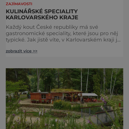
ZAJÍMAVOSTI
KULINÁŘSKÉ SPECIALITY
KARLOVARSKÉHO KRAJE
Každý kout České republiky má své
gastronomické speciality, které jsou pro něj
typické. Jak jistě víte, v Karlovarském kraji je
ve velké míře zastoupeno lázeňství.
zobrazit více >>
Gastronomii tohoto místa, proslulého
léčivými prameny, tak vytvářely mlsné
jazýčky lázeňských hostů. Za uzdravením
a relaxací sem přijížděli lidé různých
národností a profesí, a právě odtud se odvíjí
lokální gastronomie, která vychází