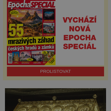
unikátních strojů, ale také historická jízdní
kola a samostatné motocyklové motory.
Návštěvníky možná překvapí třeba jediný
světově dochovaný motocykl hor
PROLISTOVAT