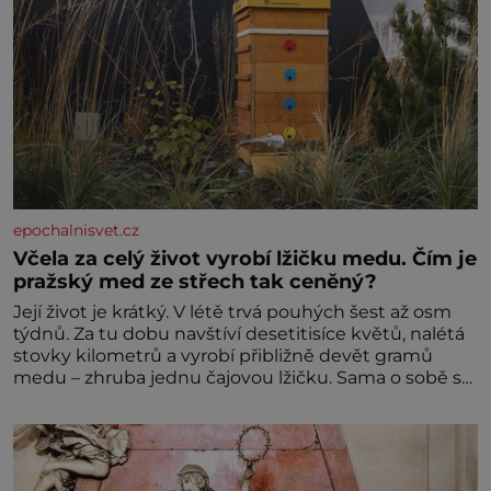
epochalnisvet.cz
Včela za celý život vyrobí lžičku medu. Čím je
pražský med ze střech tak ceněný?
Její život je krátký. V létě trvá pouhých šest až osm
týdnů. Za tu dobu navštíví desetitisíce květů, nalétá
stovky kilometrů a vyrobí přibližně devět gramů
medu – zhruba jednu čajovou lžičku. Sama o sobě se
může zdát bezvýznamná. Teprve když se spojí s
dalšími desítkami tisíc příslušnic svého včelstva,
vznikne jeden z nejdokonalejších organismů