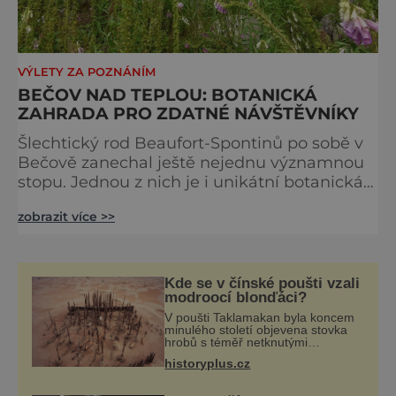
VÝLETY ZA POZNÁNÍM
BEČOV NAD TEPLOU: BOTANICKÁ
ZAHRADA PRO ZDATNÉ NÁVŠTĚVNÍKY
Šlechtický rod Beaufort-Spontinů po sobě v
Bečově zanechal ještě nejednu významnou
stopu. Jednou z nich je i unikátní botanická
zahrada, jedna z největších na našem území.
zobrazit více >>
Na místě zbouraného pivovaru vzniklo v roce
1870 malé zahradnictví, kolem něj se v
podhradí rozvíjel park a zahrada rostla i v
dalších letech, nejvíce v období po vzniku
Kde se v čínské poušti vzali
Československé republiky po roce 1918.
modroocí blonďáci?
Vrchnostenský
V poušti Taklamakan byla koncem
minulého století objevena stovka
hrobů s téměř netknutými
mumiemi. Všichni mrtví byli
historyplus.cz
pohřbeni s úctou a četnými
milodary. Asi nejvíc přitom vědce
zaujal hrob tříměsíčn