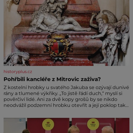
historyplus.cz
Pohřbili kancléře z Mitrovic zaživa?
Z kostelní hrobky u svatého Jakuba se ozývají dunivé
rány a tlumené výkřiky. „To jistě řádí duch,“ myslí si
pověrčiví lidé. Ani za dvě kopy grošů by se nikdo
neodvážil podzemní hrobku otevřít a její poklop tak
raději jen skrápí svěcenou vodou. Za několik dní
divné burácení skutečně ustane. Když o mnoho let
později hrobku