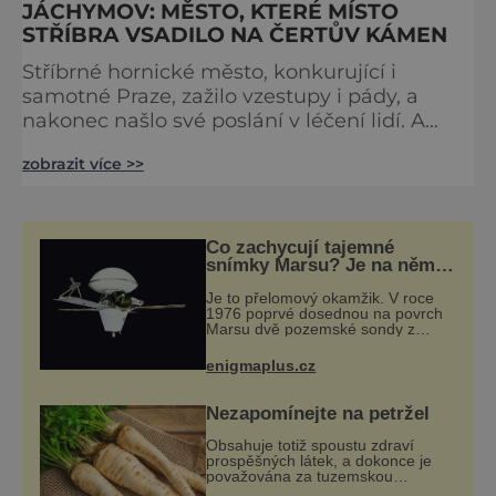
JÁCHYMOV: MĚSTO, KTERÉ MÍSTO
STŘÍBRA VSADILO NA ČERTŮV KÁMEN
Stříbrné hornické město, konkurující i
samotné Praze, zažilo vzestupy i pády, a
nakonec našlo své poslání v léčení lidí. A
z každé ze svých slavných dob nám
zobrazit více >>
zanechalo něco, co i po staletích můžeme
obdivovat. Když se v roce 1516 majitel
ostrovského panství Štěpán Šlik rozhodl, že
v údolí na místě zaniklé osady Konradsgrün
Co zachycují tajemné
založí nové město, měl pro to jasný důvod.
snímky Marsu? Je na něm
přeci jen voda?
Naleziště stříbra v okolí se zdá
Je to přelomový okamžik. V roce
1976 poprvé dosednou na povrch
Marsu dvě pozemské sondy z
amerického vesmírného programu
Viking, které jsou schopny pořídit
enigmaplus.cz
fotografie záhadami opředené rudé
planety. V
Nezapomínejte na petržel
Obsahuje totiž spoustu zdraví
prospěšných látek, a dokonce je
považována za tuzemskou
superpotravinu. Zázrak plný