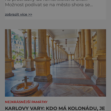
Možnost podívat se na město shora se
naskýtá hned na několika vyhlídkách
zobrazit více >>
s bohatou historií a cennou architekturou.
Když budeme procházet nejnavštěvovanější
české lázeňské město, takřka na každém
kroku narazíme na něco zajímavého. Je tu
celkem pět výstavných kolonád, řada
významných lázeňských budov, ale také
archi
NEJKRÁSNĚJŠÍ PAMÁTKY
KARLOVY VARY: KDO MÁ KOLONÁDU, JE