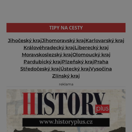
TIPY NA CESTY
Jihočeský kraj
Jihomoravský kraj
Karlovarský kraj
Královéhradecký kraj
Liberecký kraj
Moravskoslezský kraj
Olomoucký kraj
Pardubický kraj
Plzeňský kraj
Praha
Středočeský kraj
Ústecký kraj
Vysočina
Zlínský kraj
reklama