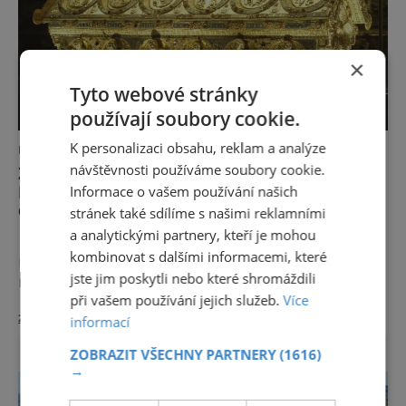
×
Tyto webové stránky
používají soubory cookie.
K personalizaci obsahu, reklam a analýze
NEJKRÁSNĚJŠÍ PAMÁTKY
návštěvnosti používáme soubory cookie.
ZÁMEK BEČOV NAD TEPLOU A
RELIKVIÁŘ SVATÉHO MAURA: DLOUHÁ
Informace o vašem používání našich
CESTA K PŮVODNÍ KRÁSE
stránek také sdílíme s našimi reklamními
a analytickými partnery, kteří je mohou
Hned po korunovačních klenotech je
kombinovat s dalšími informacemi, které
relikviář svatého Maura považován za
jste jim poskytli nebo které shromáždili
nejcennější movitou památku v České
při vašem používání jejich služeb.
Více
republice. A to se přitom zdálo, že tenhle
zobrazit více >>
románský skvost už je pro další generace
informací
nenávratně ztracen. Všechno začalo na
ZOBRAZIT VŠECHNY PARTNERY
(1616)
počátku 13. století ve Francii. Biskup Gérard
→
de Rumigny, působící v severofrancouzském
městě Cambrai, byl neúnavný v hledání