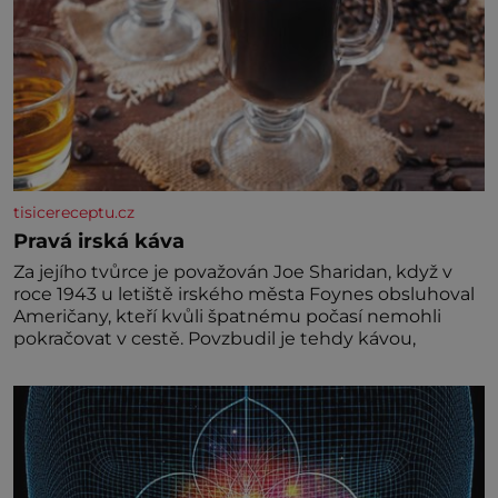
tisicereceptu.cz
Pravá irská káva
Za jejího tvůrce je považován Joe Sharidan, když v
roce 1943 u letiště irského města Foynes obsluhoval
Američany, kteří kvůli špatnému počasí nemohli
pokračovat v cestě. Povzbudil je tehdy kávou,