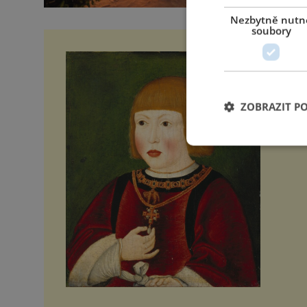
Nezbytně nutn
soubory
Ludv
Dítě 
hostů
korun
ZOBRAZIT P
princ
stárn