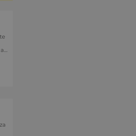
te
 a
tí
tím
 za