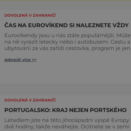
DOVOLENÁ V ZAHRANIČÍ
ČAS NA EUROVÍKEND SI NALEZNETE VŽDY
Eurovíkendy jsou u nás stále populárnější. Může
na ně vyrazit letecky nebo i autobusem. Cestu a
ubytování za vás zařídí cestovka, program je jen
jen na vás. Tak si pojďte vybírat, kam pojedete.
zobrazit více >>
Malebný Lisabon Baixa patří mezi
nejnavštěvovanější část města. Zdejší zajímavos
je rozhledna. Vynechat nemůžete velké náměs
Praça de Comércio neboli obchodní náměstí. V
Lisabonu jsou také popu
DOVOLENÁ V ZAHRANIČÍ
PORTUGALSKO: KRAJ NEJEN PORTSKÉHO
Letadlem jste na této jihozápadní výspě Evropy
dvě hodiny, takže neváhejte. Ocitnete se v zemi