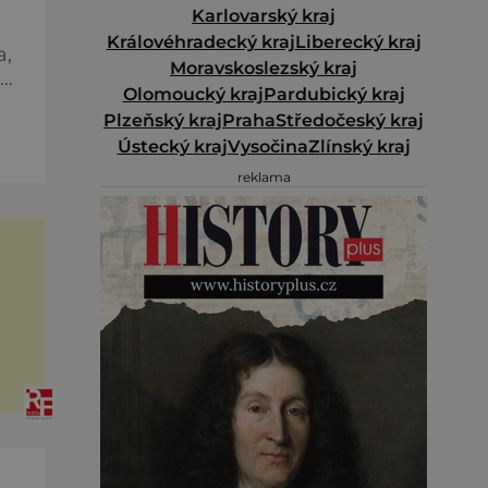
Karlovarský kraj
Královéhradecký kraj
Liberecký kraj
a,
Moravskoslezský kraj
Olomoucký kraj
Pardubický kraj
Plzeňský kraj
Praha
Středočeský kraj
ež
Ústecký kraj
Vysočina
Zlínský kraj
reklama
iny
amin