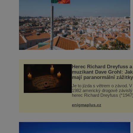
Herec Richard Dreyfuss a
muzikant Dave Grohl: Jak
mají paranormální zážitk
Je to jízda s větrem o závod. V
1982 americký drogově závislý
herec Richard Dreyfuss (*1947
ztratí poslední zbytky sebezác
a prohání se po silnicích ve sv
enigmaplus.cz
mercedesu jako utržený ze řet