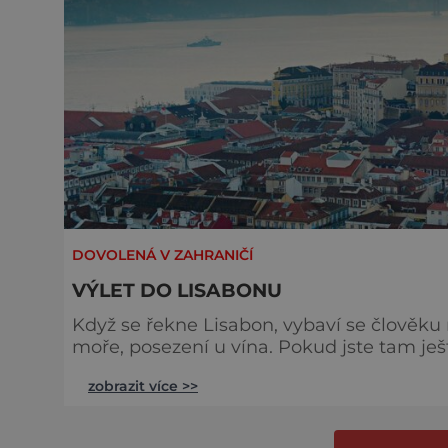
DOVOLENÁ V ZAHRANIČÍ
VÝLET DO LISABONU
Když se řekne Lisabon, vybaví se člověku
moře, posezení u vína. Pokud jste tam ješt
město Portugalska centrem světové koloni
zobrazit více >>
objevitelské plavby. Dnes je město v kopci
metropolí plnou překvapení, jejíž