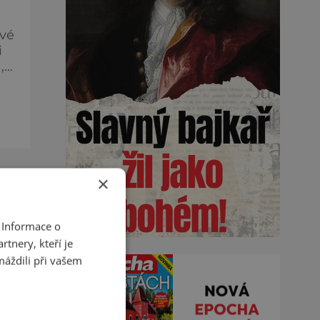
ové
i
,
×
 Informace o
tnery, kteří je
máždili při vašem
u
e