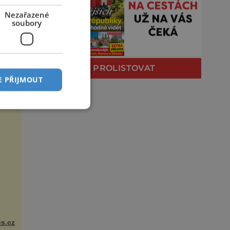
Nezařazené
soubory
PROLISTOVAT
E PŘIJMOUT
s.cz