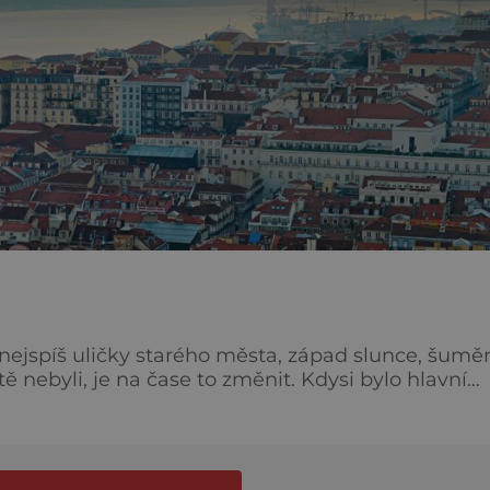
 nejspíš uličky starého města, západ slunce, šumě
ě nebyli, je na čase to změnit. Kdysi bylo hlavní
ální říše, odkud vyplouvali slavní mořeplavci na
, kterým si to rachotí starodávné tramvaje, živou