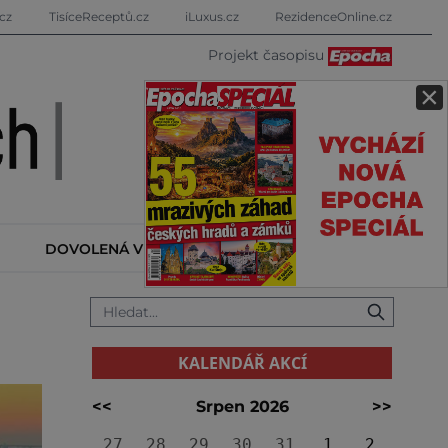
cz
TisíceReceptů.cz
iLuxus.cz
RezidenceOnline.cz
Projekt časopisu
×
DOVOLENÁ V ZAHRANIČÍ
KALENDÁŘ AKCÍ
KALENDÁŘ AKCÍ
<<
Srpen 2026
>>
27
28
29
30
31
1
2