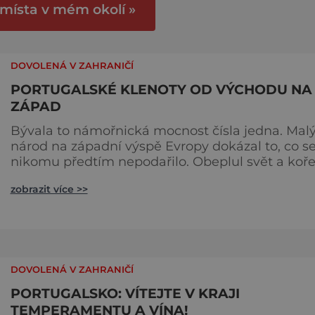
 místa v mém okolí »
DOVOLENÁ V ZAHRANIČÍ
PORTUGALSKÉ KLENOTY OD VÝCHODU NA
ZÁPAD
Bývala to námořnická mocnost čísla jedna. Mal
národ na západní výspě Evropy dokázal to, co s
nikomu předtím nepodařilo. Obeplul svět a koř
zapustil v těch nejvzdálenějších končinách.
zobrazit více >>
Neobyčejně silný portugalský duch tak ucítíte
třeba i v Indii, na exotických ostrovech v Atlanti
či v ohromné Brazílii. Portugalsko samotné je
poslední léta pravidelně hodnoceno v prestižníc
žebříčcích jako
DOVOLENÁ V ZAHRANIČÍ
PORTUGALSKO: VÍTEJTE V KRAJI
TEMPERAMENTU A VÍNA!