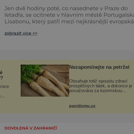
Jen dvě hodiny poté, co nasednete v Praze do
letadla, se ocitnete v hlavním městě Portugalsk
Lisabonu, který patří mezi nejkrásnější evropská
města. Jelikož se Lisabon chlubí až 300
zobrazit více >>
slunečnými dny v roce, není nic jednoduššího n
vyrazit rovnou vlakem na nedaleké pláže do
Carcavelos ne Cascais, které omývá Atlantský
oceán. Lisabon na sedmi kopcích Teď je sice na
koupání ještě zima, nic
Nezapomínejte na petržel
é
y?
Obsahuje totiž spoustu zdraví
prospěšných látek, a dokonce je
 roce
považována za tuzemskou
superpotravinu. Zázrak plný
)
vitaminů V petrželi najdete vitam
hovy
B1, B2, B3, B6, provitamin A, vit
ém
panidomu.cz
E a
ězu.
DOVOLENÁ V ZAHRANIČÍ