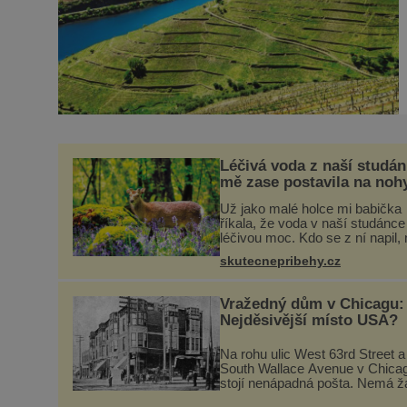
Léčivá voda z naší studá
mě zase postavila na noh
Už jako malé holce mi babička
říkala, že voda v naší studánc
léčivou moc. Kdo se z ní napil,
si natrhal bylinky kolem, tomu 
skutecnepribehy.cz
ulevilo. Ráda vzpomínám na s
dětství a na studánku, která se
Vražedný dům v Chicagu:
Nejděsivější místo USA?
Na rohu ulic West 63rd Street a
South Wallace Avenue v Chica
stojí nenápadná pošta. Nemá 
speciální nápis ani pamětní des