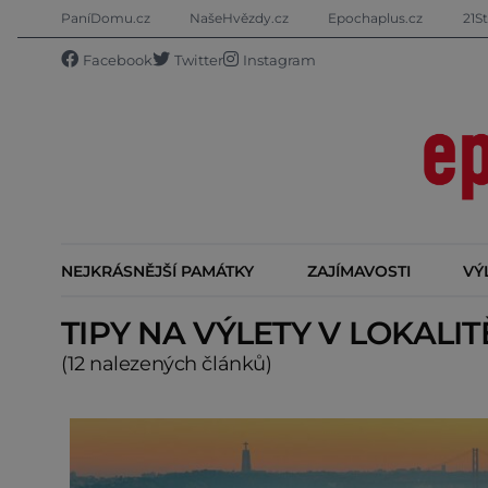
PaníDomu.cz
NašeHvězdy.cz
Epochaplus.cz
21St
Facebook
Twitter
Instagram
NEJKRÁSNĚJŠÍ PAMÁTKY
ZAJÍMAVOSTI
VÝ
TIPY NA VÝLETY V LOKALI
(12 nalezených článků)