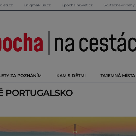
oleti.cz
EnigmaPlus.cz
EpochálníSvět.cz
SkutečnéPříběhy.
LETY ZA POZNÁNÍM
KAM S DĚTMI
TAJEMNÁ MÍSTA
TĚ
PORTUGALSKO