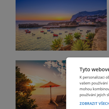
Tyto webové
K personalizaci 
vašem používání n
mohou kombinovat
používání jejich 
ZOBRAZIT VŠEC