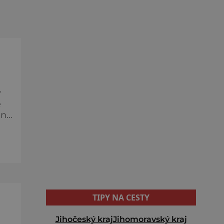
ý
e
eny
ku
h
TIPY NA CESTY
Jihočeský kraj
Jihomoravský kraj