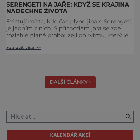
SERENGETI NA JAŘE: KDYŽ SE KRAJINA
NADECHNE ŽIVOTA
Existují místa, kde čas plyne jinak. Serengeti
je jedním z nich. S příchodem jara se zde
rozlehlé pláně probouzejí do rytmu, který je
starší než lidstvo samo. Vzduch je těžký,
zobrazit více >>
tráva svěží a horizont nekonečný. A právě v
těchto týdnech se odehrává jedno z
nejintenzivnějších přírodních divadel na
světě. Na jihu Serengeti se každoročně
shromažďují statisíce zvířat. Více než 1,5
DALŠÍ ČLÁNKY ›
milionu pakoňů, dop
KALENDÁŘ AKCÍ