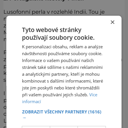
Lusofonní perla v rozlehlé Indii. Tou je
nevelká oblast na západním břehu Indie
×
zvaná Goa. V podstatě jde o okolí a ústí řeky
Tyto webové stránky
Mandovi, kdy centrem je město Stará Goa,
používají soubory cookie.
někdejší metropole portugalské Indie.
K personalizaci obsahu, reklam a analýze
Původně hindské město v 16. století od
návštěvnosti používáme soubory cookie.
základů přebudovali právě Portugalci. Svým
Informace o vašem používání našich
počinem tak vybudovali centrálu pro šíření
stránek také sdílíme s našimi reklamními
křesťanství po celém indickém
a analytickými partnery, kteří je mohou
subkontinentu.
kombinovat s dalšími informacemi, které
jste jim poskytli nebo které shromáždili
I když se v průběhu času toto centrum
při vašem používání jejich služeb.
Více
přestěhovalo do pobřežního města Panaji,
informací
oblast díky velkému množství křesťanských
ZOBRAZIT VŠECHNY PARTNERY
(1616)
chrámů a kostelů jako vystřižených z
→
Lisabonu byla zařazena na seznam
světového dědictví UNESCO. Vstup do Staré