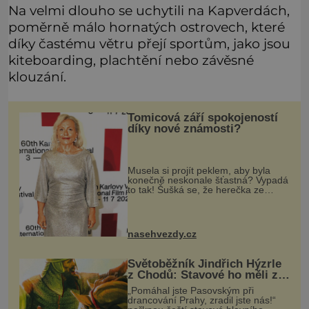
Na velmi dlouho se uchytili na Kapverdách,
poměrně málo hornatých ostrovech, které
díky častému větru přejí sportům, jako jsou
kiteboarding, plachtění nebo závěsné
klouzání.
Tomicová září spokojeností
díky nové známosti?
Musela si projít peklem, aby byla
konečně neskonale šťastná? Vypadá
to tak! Šušká se, že herečka ze
seriálu Slunečná Pavla Tomicová
(64) je konečně šťastně zamilovaná.
A není divu, její údajný nový
nasehvezdy.cz
Světoběžník Jindřich Hýzrle
z Chodů: Stavové ho měli za
zrádce
„Pomáhal jste Pasovským při
drancování Prahy, zradil jste nás!“