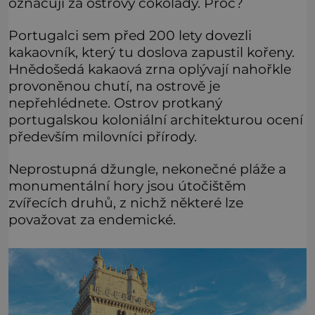
označují za ostrovy čokolády. Proč?
Portugalci sem před 200 lety dovezli
kakaovník, který tu doslova zapustil kořeny.
Hnědošedá kakaová zrna oplývají nahořkle
provoněnou chutí, na ostrově je
nepřehlédnete. Ostrov protkaný
portugalskou koloniální architekturou ocení
především milovníci přírody.
Neprostupná džungle, nekonečné pláže a
monumentální hory jsou útočištěm
zvířecích druhů, z nichž některé lze
považovat za endemické.