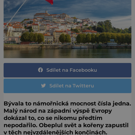
Sdílet na Facebooku
Sdílet na Twitteru
Bývala to námořnická mocnost čísla jedna.
Malý národ na západní výspě Evropy
dokázal to, co se nikomu předtím
nepodařilo. Obeplul svět a kořeny zapustil
v těch nejvzdálenějších končinách.