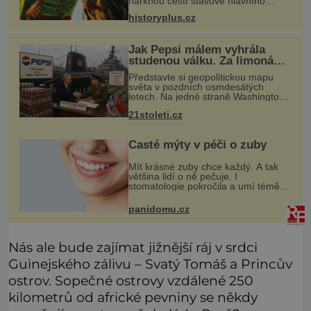
nařknou čeští stavové hlavního
zbrojmistra zemské hotovosti.
historyplus.cz
Jindřich se však zastrašit nenechá.
Zachová chladnou hlavu a trestu
unikne.
Jak Pepsi málem vyhrála
studenou válku. Za limonádu
dostala ponorky i křižník
Představte si geopolitickou mapu
světa v pozdních osmdesátých
letech. Na jedné straně Washington,
na druhé Moskva. Mezi nimi jaderný
21stoleti.cz
arzenál schopný zničit planetu
padesátkrát dokola, železná opona a
Časté mýty v péči o zuby
Mít krásné zuby chce každý. A tak
většina lidí o ně pečuje. I
stomatologie pokročila a umí téměř
zázraky. Přesto se některé mýty,
které se tradují, nedaří vyvrátit.
panidomu.cz
Které? Večer místo čištění s
Nás ale bude zajímat jižnější ráj v srdci
Guinejského zálivu – Svatý Tomáš a Princův
ostrov. Sopečné ostrovy vzdálené 250
kilometrů od africké pevniny se někdy