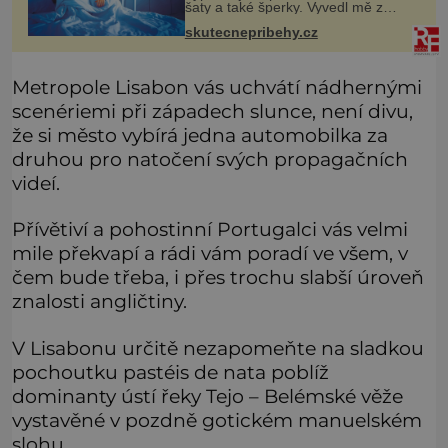
šaty a také šperky. Vyvedl mě z
pokoje ven, v kuchyni totiž začalo
skutecnepribehy.cz
hořet. Stalo se to už moc dávno.
Byla jsem malá holčička, měla jse
Metropole Lisabon vás uchvátí nádhernými
scenériemi při západech slunce, není divu,
že si město vybírá jedna automobilka za
druhou pro natočení svých propagačních
videí.
Přívětiví a pohostinní Portugalci vás velmi
mile překvapí a rádi vám poradí ve všem, v
čem bude třeba, i přes trochu slabší úroveň
znalosti angličtiny.
V Lisabonu určitě nezapomeňte na sladkou
pochoutku pastéis de nata poblíž
dominanty ústí řeky Tejo – Belémské věže
vystavěné v pozdně gotickém manuelském
slohu.