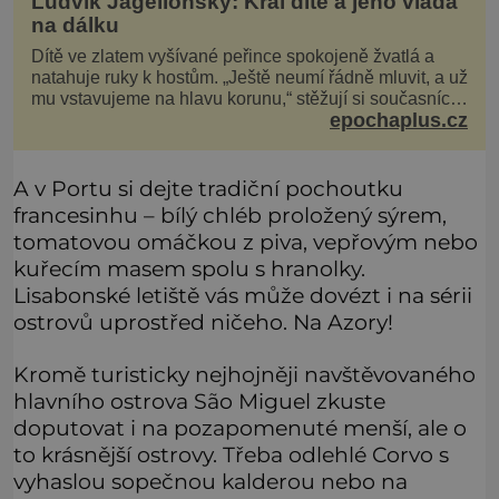
Ludvík Jagellonský: Král dítě a jeho vláda
na dálku
Dítě ve zlatem vyšívané peřince spokojeně žvatlá a
natahuje ruky k hostům. „Ještě neumí řádně mluvit, a už
mu vstavujeme na hlavu korunu,“ stěžují si současníci,
epochaplus.cz
pro které je k neuvěření, že droboučký princ se dnes
stal králem. Otázka za milion, na niž by všichni,
zejména stárnoucí a nemocný král Vl
A v Portu si dejte tradiční pochoutku
francesinhu – bílý chléb proložený sýrem,
tomatovou omáčkou z piva, vepřovým nebo
kuřecím masem spolu s hranolky.
Lisabonské letiště vás může dovézt i na sérii
ostrovů uprostřed ničeho. Na Azory!
Kromě turisticky nejhojněji navštěvovaného
hlavního ostrova São Miguel zkuste
doputovat i na pozapomenuté menší, ale o
to krásnější ostrovy. Třeba odlehlé Corvo s
vyhaslou sopečnou kalderou nebo na