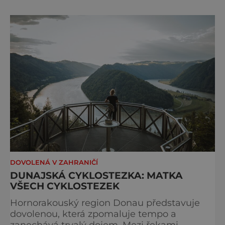
Bocchette, který je mezi milovníky ferrat
považován za jednu z nejkrásnějších
vysokohorských tras na světě. Přestože
samotná ferrata nepatří mezi techn
DOVOLENÁ V ZAHRANIČÍ
DUNAJSKÁ CYKLOSTEZKA: MATKA
VŠECH CYKLOSTEZEK
Hornorakouský region Donau představuje
dovolenou, která zpomaluje tempo a
zanechává trvalý dojem. Mezi řekami,