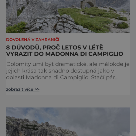
DOVOLENÁ V ZAHRANIČÍ
8 DŮVODŮ, PROČ LETOS V LÉTĚ
VYRAZIT DO MADONNA DI CAMPIGLIO
Dolomity umí být dramatické, ale málokde je
jejich krása tak snadno dostupná jako v
oblasti Madonna di Campiglio. Stačí pár
minut v lanovce a ocitnete se mezi skalními
zobrazit více >>
věžemi, horskými jezery a nekonečnými
výhledy. Přinášíme tipy na osm zážitků, kvůli
kterým stojí za to naplánovat si letní
dovolenou právě sem. Madonna di
Campiglio uhrane každé ráno, kdy první
paprsky kreslí na vrcholcích Brenty