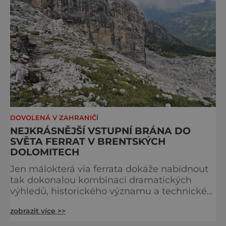
DOVOLENÁ V ZAHRANIČÍ
NEJKRÁSNĚJŠÍ VSTUPNÍ BRÁNA DO
SVĚTA FERRAT V BRENTSKÝCH
DOLOMITECH
Jen málokterá via ferrata dokáže nabídnout
tak dokonalou kombinaci dramatických
výhledů, historického významu a technické
přístupnosti jako Via Ferrata Sosat. V srdci
zobrazit více >>
Brentských Dolomit představuje vstupní
bránu do legendárního systému Via delle