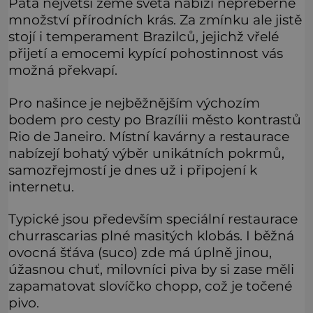
Pátá největší země světa nabízí nepřeberné
množství přírodních krás. Za zmínku ale jistě
stojí i temperament Brazilců, jejichž vřelé
přijetí a emocemi kypící pohostinnost vás
možná překvapí.
Pro našince je nejběžnějším výchozím
bodem pro cesty po Brazílii město kontrastů
Rio de Janeiro. Místní kavárny a restaurace
nabízejí bohatý výběr unikátních pokrmů,
samozřejmostí je dnes už i připojení k
internetu.
Typické jsou především speciální restaurace
churrascarias plné masitých klobás. I běžná
ovocná šťáva (suco) zde má úplně jinou,
úžasnou chuť, milovníci piva by si zase měli
zapamatovat slovíčko chopp, což je točené
pivo.