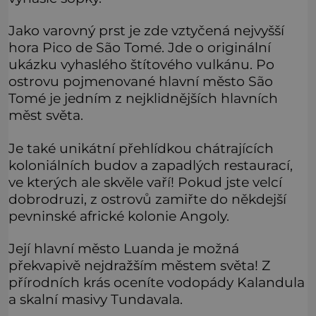
Jako varovný prst je zde vztyčená nejvyšší
hora Pico de São Tomé. Jde o originální
ukázku vyhaslého štítového vulkánu. Po
ostrovu pojmenované hlavní město São
Tomé je jedním z nejklidnějších hlavních
měst světa.
Je také unikátní přehlídkou chátrajících
koloniálních budov a zapadlých restaurací,
ve kterých ale skvěle vaří! Pokud jste velcí
dobrodruzi, z ostrovů zamiřte do někdejší
pevninské africké kolonie Angoly.
Její hlavní město Luanda je možná
překvapivě nejdražším městem světa! Z
přírodních krás oceníte vodopády Kalandula
a skalní masivy Tundavala.