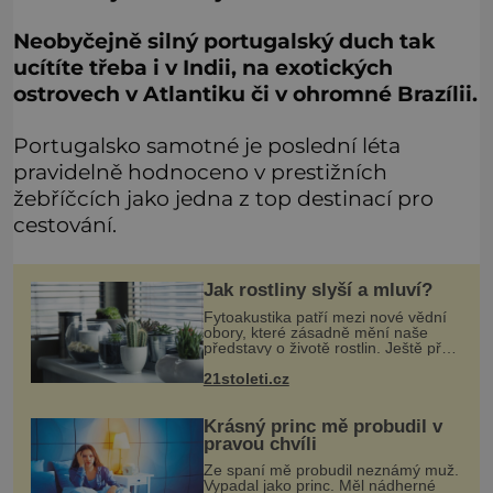
Neobyčejně silný portugalský duch tak
ucítíte třeba i v Indii, na exotických
ostrovech v Atlantiku či v ohromné Brazílii.
Portugalsko samotné je poslední léta
pravidelně hodnoceno v prestižních
žebříčcích jako jedna z top destinací pro
cestování.
Jak rostliny slyší a mluví?
Fytoakustika patří mezi nové vědní
obory, které zásadně mění naše
představy o životě rostlin. Ještě před
několika desetiletími byly rostliny
21stoleti.cz
považovány za tiché a pasivní
organismy, které pouze reaguj
Krásný princ mě probudil v
pravou chvíli
Ze spaní mě probudil neznámý muž.
Vypadal jako princ. Měl nádherné