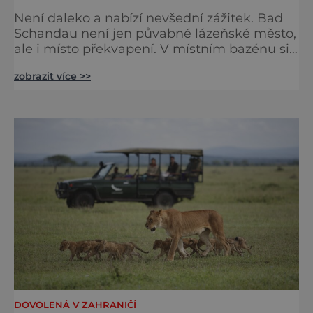
Není daleko a nabízí nevšední zážitek. Bad
Schandau není jen půvabné lázeňské město,
ale i místo překvapení. V místním bazénu si
totiž můžete vychutnat koncert přímo ve
zobrazit více >>
vodě. Nádherně osvěžující místo leží jen 8
kilometrů od Hřenska a například z Prahy se
tam dostanete vlakem za pouhé dvě hodiny.
I proto je pravděpodobné, že v jeho
bazénech
DOVOLENÁ V ZAHRANIČÍ