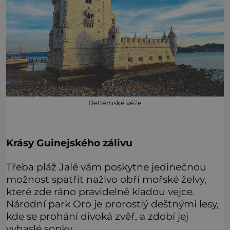
Betlémské věže
Krásy Guinejského zálivu
Třeba pláž Jalé vám poskytne jedinečnou
možnost spatřit naživo obří mořské želvy,
které zde ráno pravidelně kladou vejce.
Národní park Oro je prorostlý deštnými lesy,
kde se prohání divoká zvěř, a zdobí jej
vyhaslé sopky.