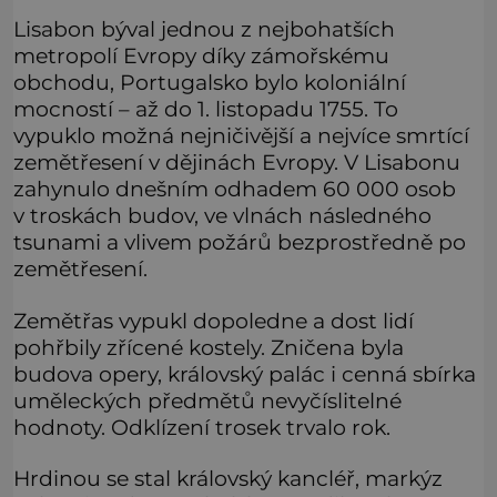
Lisabon býval jednou z nejbohatších
metropolí Evropy díky zámořskému
obchodu, Portugalsko bylo koloniální
mocností – až do 1. listopadu 1755. To
vypuklo možná nejničivější a nejvíce smrtící
zemětřesení v dějinách Evropy. V Lisabonu
zahynulo dnešním odhadem 60 000 osob
v troskách budov, ve vlnách následného
tsunami a vlivem požárů bezprostředně po
zemětřesení.
Zemětřas vypukl dopoledne a dost lidí
pohřbily zřícené kostely. Zničena byla
budova opery, královský palác i cenná sbírka
uměleckých předmětů nevyčíslitelné
hodnoty. Odklízení trosek trvalo rok.
Hrdinou se stal královský kancléř, markýz