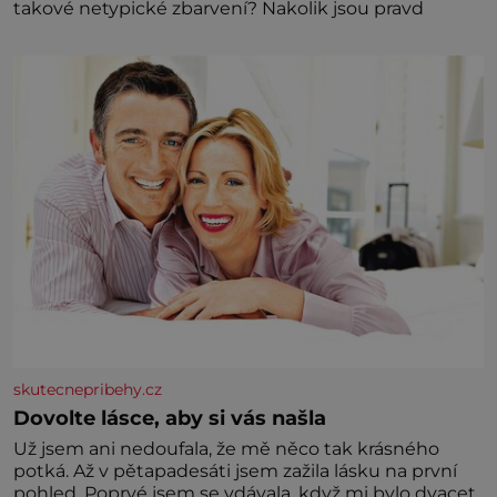
takové netypické zbarvení? Nakolik jsou pravd
skutecnepribehy.cz
Dovolte lásce, aby si vás našla
Už jsem ani nedoufala, že mě něco tak krásného
potká. Až v pětapadesáti jsem zažila lásku na první
pohled. Poprvé jsem se vdávala, když mi bylo dvacet.