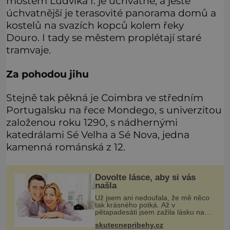
mostem Ludvíka I. je úchvatné, a ještě
úchvatnější je terasovité panorama domů a
kostelů na svazích kopců kolem řeky
Douro. I tady se městem proplétají staré
tramvaje.
Za pohodou jihu
Stejně tak pěkná je Coimbra ve středním
Portugalsku na řece Mondego, s univerzitou
založenou roku 1290, s nádhernými
katedrálami Sé Velha a Sé Nova, jedna
kamenná románská z 12.
Dovolte lásce, aby si vás
našla
Už jsem ani nedoufala, že mě něco
tak krásného potká. Až v
pětapadesáti jsem zažila lásku na
první pohled. Poprvé jsem se
skutecnepribehy.cz
vdávala, když mi bylo dvacet. Oba