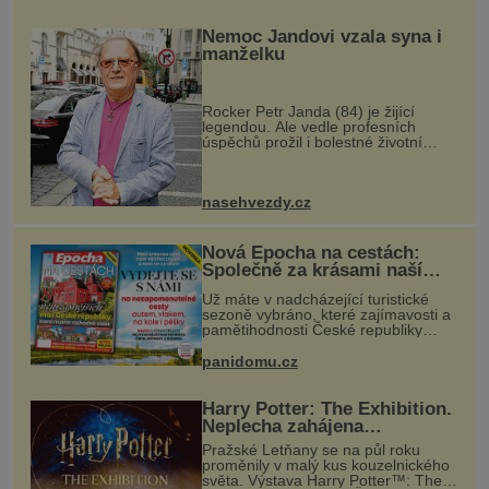
jsme byli mladí a byl to tak říkajíc
sňatek
Nemoc Jandovi vzala syna i
manželku
Rocker Petr Janda (84) je žijící
legendou. Ale vedle profesních
úspěchů prožil i bolestné životní
zkoušky. Zpěvák Petr Janda (84),
frontman skupiny Olympic, je otcem
celkem pěti dětí. Přestože se můž
nasehvezdy.cz
Nová Epocha na cestách:
Společně za krásami naší
vlasti
Už máte v nadcházející turistické
sezoně vybráno, které zajímavosti a
pamětihodnosti České republiky
navštívíte? V prodeji je právě nové
číslo Epochy na cestách, které vám
panidomu.cz
při rozhodování určitě pomůž
Harry Potter: The Exhibition.
Neplecha zahájena…
Pražské Letňany se na půl roku
proměnily v malý kus kouzelnického
světa. Výstava Harry Potter™: The