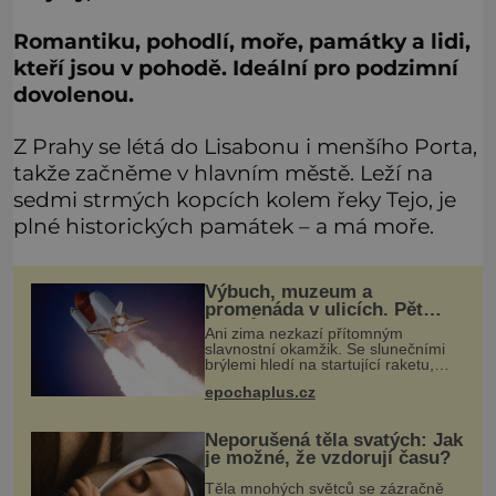
Romantiku, pohodlí, moře, památky a lidi,
kteří jsou v pohodě.
Ideální pro podzimní
dovolenou.
Z Prahy se létá do Lisabonu i menšího Porta,
takže začněme v hlavním městě. Leží na
sedmi strmých kopcích kolem řeky Tejo, je
plné historických památek – a má moře.
Výbuch, muzeum a
promenáda v ulicích. Pět
osudů nejslavnějších
Ani zima nezkazí přítomným
raketoplánů
slavnostní okamžik. Se slunečními
brýlemi hledí na startující raketu,
která má do vesmíru vynést kromě
epochaplus.cz
posádky také obyčejnou učitelku. Po
několika sekundách všem ztuhnou
ús
Neporušená těla svatých: Jak
je možné, že vzdorují času?
Těla mnohých světců se zázračně