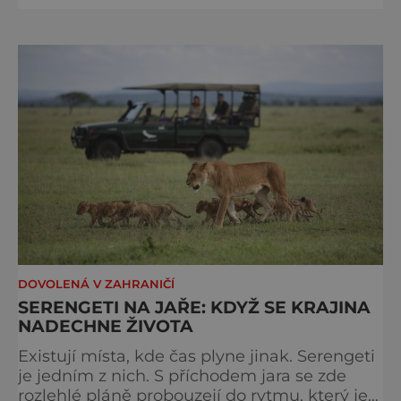
kilometrů od Hřenska a například z Prahy se
tam dostanete vlakem za pouhé dvě hodiny.
I proto je pravděpodobné, že v jeho
bazénech
DOVOLENÁ V ZAHRANIČÍ
SERENGETI NA JAŘE: KDYŽ SE KRAJINA
NADECHNE ŽIVOTA
Existují místa, kde čas plyne jinak. Serengeti
je jedním z nich. S příchodem jara se zde
rozlehlé pláně probouzejí do rytmu, který je