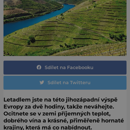
Sdílet na Facebooku
Sdílet na Twitteru
Letadlem jste na této jihozápadní výspě
Evropy za dvě hodiny, takže neváhejte.
Ocitnete se v zemi příjemných teplot,
dobrého vína a krásné, přiměřeně hornaté
krajiny, která má co nabídnout.