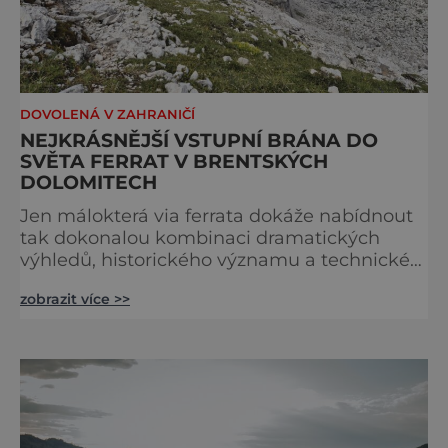
DOVOLENÁ V ZAHRANIČÍ
NEJKRÁSNĚJŠÍ VSTUPNÍ BRÁNA DO
SVĚTA FERRAT V BRENTSKÝCH
DOLOMITECH
Jen málokterá via ferrata dokáže nabídnout
tak dokonalou kombinaci dramatických
výhledů, historického významu a technické
přístupnosti jako Via Ferrata Sosat. V srdci
zobrazit více >>
Brentských Dolomit představuje vstupní
bránu do legendárního systému Via delle
Bocchette, který je mezi milovníky ferrat
považován za jednu z nejkrásnějších
vysokohorských tras na světě. Přestože
samotná ferrata nepatří mezi techn