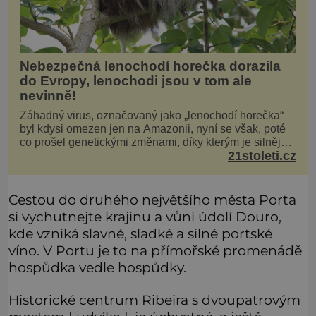
Nebezpečná lenochodí horečka dorazila
do Evropy, lenochodi jsou v tom ale
nevinně!
Záhadný virus, označovaný jako „lenochodí horečka“
byl kdysi omezen jen na Amazonii, nyní se však, poté
co prošel genetickými změnami, díky kterým je silnější,
21stoleti.cz
šíří po celé Americe a první případy se objevily už i v
Evropě. Máme se bát? Virus oropouche (čti oropuče),
jak se odborně nazývá, byl až do
Cestou do druhého největšího města Porta
si vychutnejte krajinu a vůni údolí Douro,
kde vzniká slavné, sladké a silné portské
víno. V Portu je to na přímořské promenádě
hospůdka vedle hospůdky.
Historické centrum Ribeira s dvoupatrovým