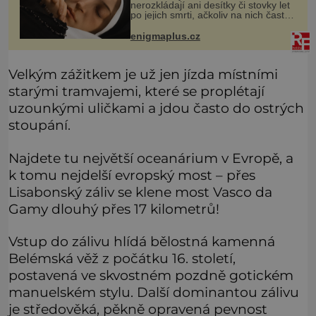
nerozkládají ani desítky či stovky let
po jejich smrti, ačkoliv na nich často
nebylo provedeno balzamování či
jiné pokusy o konzervaci.
enigmaplus.cz
Neporušené ostatky bývají považo
Velkým zážitkem je už jen jízda místními
starými tramvajemi, které se proplétají
uzounkými uličkami a jdou často do ostrých
stoupání.
Najdete tu největší oceanárium v Evropě, a
k tomu nejdelší evropský most – přes
Lisabonský záliv se klene most Vasco da
Gamy dlouhý přes 17 kilometrů!
Vstup do zálivu hlídá bělostná kamenná
Belémská věž z počátku 16. století,
postavená ve skvostném pozdně gotickém
manuelském stylu. Další dominantou zálivu
je středověká, pěkně opravená pevnost