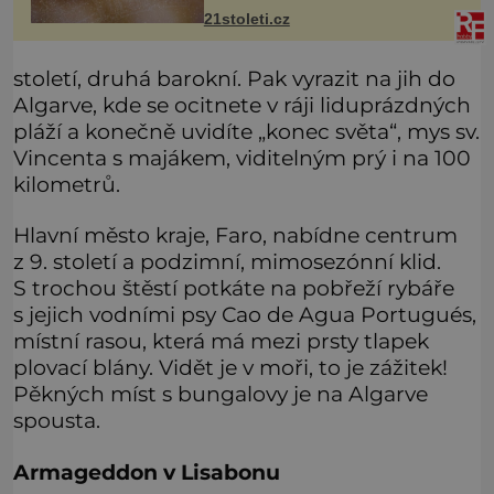
Exhibition přivezla do Česka
21stoleti.cz
originální filmové kostýmy a rekvizity,
Bradavice, Hagridovu chýši i uč
století, druhá barokní. Pak vyrazit na jih do
Algarve, kde se ocitnete v ráji liduprázdných
pláží a konečně uvidíte „konec světa“, mys sv.
Vincenta s majákem, viditelným prý i na 100
kilometrů.
Hlavní město kraje, Faro, nabídne centrum
z 9. století a podzimní, mimosezónní klid.
S trochou štěstí potkáte na pobřeží rybáře
s jejich vodními psy Cao de Agua Portugués,
místní rasou, která má mezi prsty tlapek
plovací blány. Vidět je v moři, to je zážitek!
Pěkných míst s bungalovy je na Algarve
spousta.
Armageddon v Lisabonu