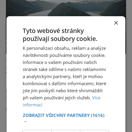
×
Tyto webové stránky
používají soubory cookie.
K personalizaci obsahu, reklam a analýze
návštěvnosti používáme soubory cookie.
DOVOLENÁ V ZAHRANIČÍ
Informace o vašem používání našich
DUNAJSKÁ CYKLOSTEZKA: MATKA
stránek také sdílíme s našimi reklamními
VŠECH CYKLOSTEZEK
a analytickými partnery, kteří je mohou
kombinovat s dalšími informacemi, které
Hornorakouský region Donau představuje
dovolenou, která zpomaluje tempo a
jste jim poskytli nebo které shromáždili
zanechává trvalý dojem. Mezi řekami,
při vašem používání jejich služeb.
Více
zvlněnou krajinou a mírnými rovinami se zde
informací
zobrazit více >>
propojují pohyb, příroda, gastronomie a
ZOBRAZIT VŠECHNY PARTNERY
(1616)
kultura v zážitky, které mají skutečnou
→
hodnotu. Nejde tu o to být stále výš, rychleji
a dál, ale o výjimečné okamžiky – při