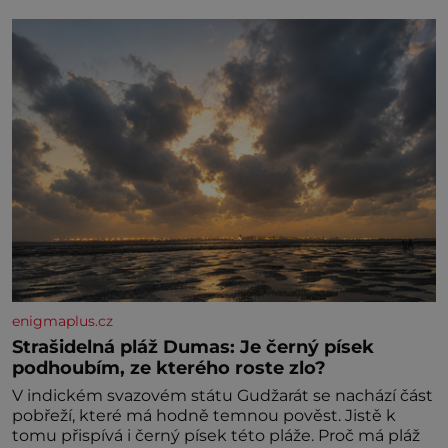
enigmaplus.cz
Strašidelná pláž Dumas: Je černý písek
podhoubím, ze kterého roste zlo?
V indickém svazovém státu Gudžarát se nachází část
pobřeží, které má hodně temnou pověst. Jistě k
tomu přispívá i černý písek této pláže. Proč má pláž