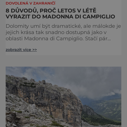
DOVOLENÁ V ZAHRANIČÍ
8 DŮVODŮ, PROČ LETOS V LÉTĚ
VYRAZIT DO MADONNA DI CAMPIGLIO
Dolomity umí být dramatické, ale málokde je
jejich krása tak snadno dostupná jako v
oblasti Madonna di Campiglio. Stačí pár
minut v lanovce a ocitnete se mezi skalními
zobrazit více >>
věžemi, horskými jezery a nekonečnými
výhledy. Přinášíme tipy na osm zážitků, kvůli
kterým stojí za to naplánovat si letní
dovolenou právě sem. Madonna di
Campiglio uhrane každé ráno, kdy první
paprsky kreslí na vrcholcích Brenty