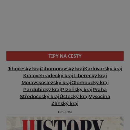
TIPY NA CESTY
Jihočeský kraj
Jihomoravský kraj
Karlovarský kraj
Královéhradecký kraj
Liberecký kraj
Moravskoslezský kraj
Olomoucký kraj
Pardubický kraj
Plzeňský kraj
Praha
Středočeský kraj
Ústecký kraj
Vysočina
Zlínský kraj
reklama