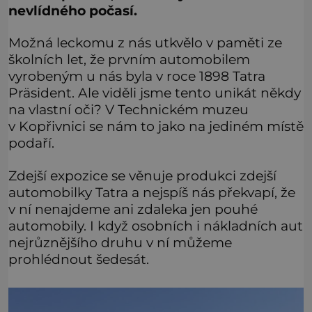
nevlídného počasí.
Možná leckomu z nás utkvělo v paměti ze
školních let, že prvním automobilem
vyrobeným u nás byla v roce 1898 Tatra
Präsident. Ale viděli jsme tento unikát někdy
na vlastní oči? V Technickém muzeu
v Kopřivnici se nám to jako na jediném místě
podaří.
Zdejší expozice se věnuje produkci zdejší
automobilky Tatra a nejspíš nás překvapí, že
v ní nenajdeme ani zdaleka jen pouhé
automobily. I když osobních i nákladních aut
nejrůznějšího druhu v ní můžeme
prohlédnout šedesát.