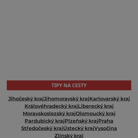
TIPY NA CESTY
Jihočeský kraj
Jihomoravský kraj
Karlovarský kraj
Královéhradecký kraj
Liberecký kraj
Moravskoslezský kraj
Olomoucký kraj
Pardubický kraj
Plzeňský kraj
Praha
Středočeský kraj
Ústecký kraj
Vysočina
Zlínský kraj