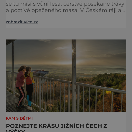
se tu mísí s vůní lesa, čerstvě posekané trávy
a poctivě opečeného masa. V Českém ráji a
na Liberecku se léto nepočítá na dny, ale na
zobrazit více >>
doušky – a ty tady tečou proudem. Není to
jen výlet, je to oslava chutí, tradice a
poctivého řemesla, kterou ocení každý, kdo
ví, že k dokonalému dni patří nejen výhled,
ale i výčep. Měšťanský pivovar Turnov přesně
ví,
KAM S DĚTMI
POZNEJTE KRÁSU JIŽNÍCH ČECH Z
VÝŠKY