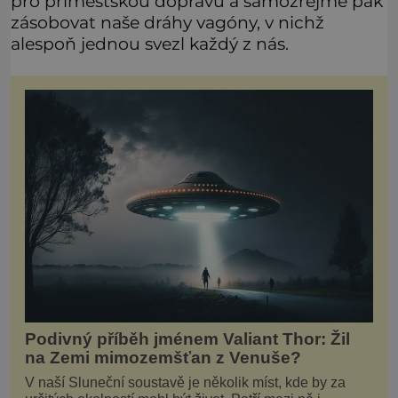
pro příměstskou dopravu a samozřejmě pak
zásobovat naše dráhy vagóny, v nichž
alespoň jednou svezl každý z nás.
Podivný příběh jménem Valiant Thor: Žil
na Zemi mimozemšťan z Venuše?
V naší Sluneční soustavě je několik míst, kde by za