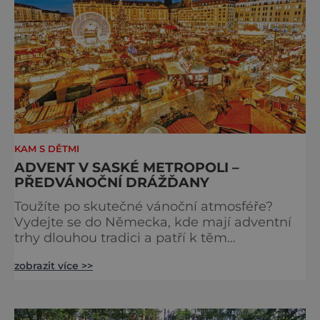
KAM S DĚTMI
ADVENT V SASKÉ METROPOLI –
PŘEDVÁNOČNÍ DRÁŽĎANY
Toužíte po skutečné vánoční atmosféře?
Vydejte se do Německa, kde mají adventní
trhy dlouhou tradici a patří k těm
nejpůvabnějším v Evropě. Ty nejbližší
zobrazit více >>
českým hranicím najdete v Drážďanech –
začínají 26. 11. 2025 a potrvají do 24. 12. 2025.
A stojí za to je zažít na vlastní kůži.
S norimberským Christkindlesmarktem se