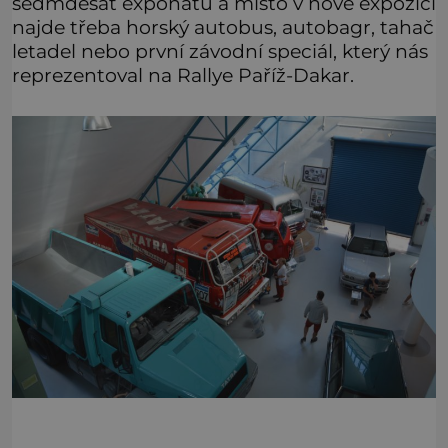
sedmdesát exponátů a místo v nové expozici
najde třeba horský autobus, autobagr, tahač
letadel nebo první závodní speciál, který nás
reprezentoval na Rallye Paříž-Dakar.