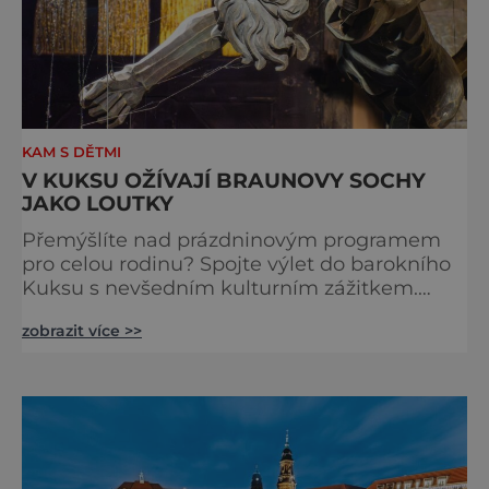
KAM S DĚTMI
V KUKSU OŽÍVAJÍ BRAUNOVY SOCHY
JAKO LOUTKY
Přemýšlíte nad prázdninovým programem
pro celou rodinu? Spojte výlet do barokního
Kuksu s nevšedním kulturním zážitkem.
Galerie loutek Kuks v historickém
zobrazit více >>
Comoedien-Hausu zve na stálou expozici
Braunova socha loutkou. Jde o unikátní
cyklus soch-loutek inspirovaných sochami
Matyáše Bernarda Brauna nejen z Kuksu.
Výstava Braunova socha loutkou představuje
padesát autorských loutek řezbáře a scénog