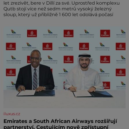
let zrezivět, bere v Dillí za své. Uprostřed komplexu
Qutb stojí více než sedm metrů vysoký železný
sloup, který už přibližně 1 600 let odolává počasí
iluxus.cz
Emirates a South African Airways rozšiřují
partnerství. Cestujícím nově zpřístupní