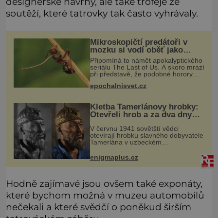
designérské návrhy, ale také trofeje ze
soutěží, které tatrovky tak často vyhrávaly.
Mikroskopičtí predátoři v
mozku si vodí oběť jako
loutku
Připomíná to námět apokalyptického
seriálu The Last of Us. A skoro mrazí
při představě, že podobné horory
probíhají v přírodě běžně – s tím
epochalnisvet.cz
rozdílem, že nejde pouze o infekce
parazitickou houbou a že
Kletba Tamerlánovy hrobky:
Otevřeli hrob a za dva dny
začala invaze do SSSR.
V červnu 1941 sovětští vědci
Náhoda, nebo varování?
otevírají hrobku slavného dobyvatele
Tamerlána v uzbeckém
Samarkandu. O dva dny později
nacistické Německo zahajuje operaci
enigmaplus.cz
Barbarossa a napadá Sovětský svaz.
Shoda dat je
Hodně zajímavé jsou ovšem také exponáty,
které bychom možná v muzeu automobilů
nečekali a které svědčí o poněkud širším