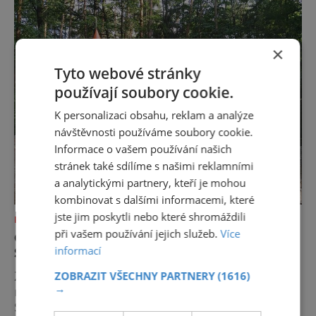
drážďanské vánoční trhy každoročně
přetahují o pozici nejnavštěvovanějších t
×
Tyto webové stránky
používají soubory cookie.
K personalizaci obsahu, reklam a analýze
návštěvnosti používáme soubory cookie.
Informace o vašem používání našich
stránek také sdílíme s našimi reklamními
a analytickými partnery, kteří je mohou
kombinovat s dalšími informacemi, které
jste jim poskytli nebo které shromáždili
KAM S DĚTMI
při vašem používání jejich služeb.
Více
OBJEVTE MALINKÝ HRÁDEK VE
informací
SLATIŇANECH
Zatímco Kladruby nad Labem se specializují
ZOBRAZIT VŠECHNY PARTNERY
(1616)
→
na chov starokladrubských běloušů, ve
Slatiňanech najdeme krásné vraníky