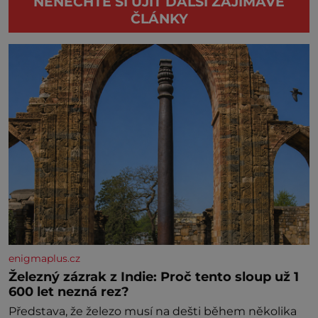
NENECHTE SI UJÍT DALŠÍ ZAJÍMAVÉ
ČLÁNKY
enigmaplus.cz
Železný zázrak z Indie: Proč tento sloup už 1
600 let nezná rez?
Představa, že železo musí na dešti během několika