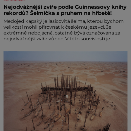
Nejodvážnější zvíře podle Guinnessovy knihy
rekordů? Šelmička s pruhem na hřbetě!
Medojed kapský je lasicovitá šelma, kterou bychom
velikostí mohli přirovnat k českému jezevci. Je
extrémně nebojácná, ostatně bývá označována za
nejodvážnější zvíře vůbec. V této souvislosti je
dokonc