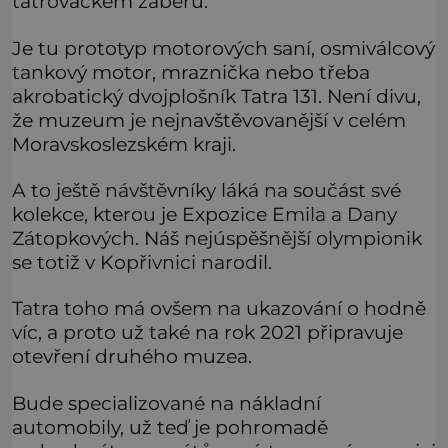
tatrováckém záběru.
Je tu prototyp motorových saní, osmiválcový
tankový motor, mraznička nebo třeba
akrobatický dvojplošník Tatra 131. Není divu,
že muzeum je nejnavštěvovanější v celém
Moravskoslezském kraji.
A to ještě návštěvníky láká na součást své
kolekce, kterou je Expozice Emila a Dany
Zátopkových. Náš nejúspěšnější olympionik
se totiž v Kopřivnici narodil.
Tatra toho má ovšem na ukazování o hodně
víc, a proto už také na rok 2021 připravuje
otevření druhého muzea.
Bude specializované na nákladní
automobily, už teď je pohromadě