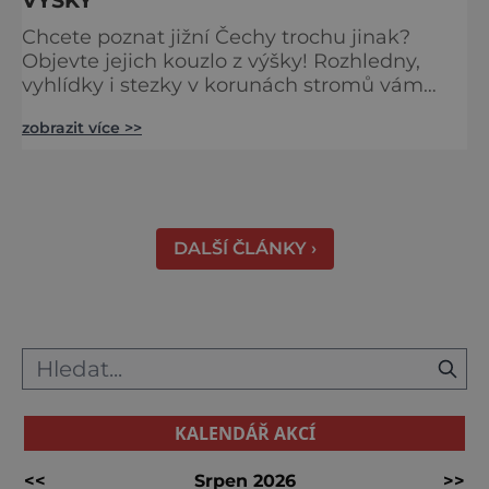
Chcete poznat jižní Čechy trochu jinak?
Objevte jejich kouzlo z výšky! Rozhledny,
vyhlídky i stezky v korunách stromů vám
nabídnou dechberoucí pohledy na řeky, lesy,
zobrazit více >>
města i Alpy v dálce. Ptačí pozorovatelna
Vrbenské rybníky Začněte třeba na Stezce
korunami stromů Lipno, kde se projdete ve
výšce 40 metrů s výhledy na šu
DALŠÍ ČLÁNKY ›
KALENDÁŘ AKCÍ
<<
Srpen 2026
>>