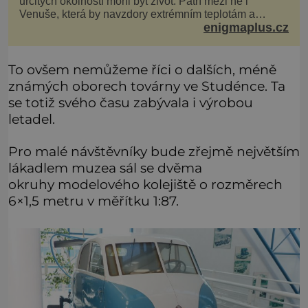
určitých okolností mohl být život. Patří mezi ně i
Venuše, která by navzdory extrémním teplotám a
enigmaplus.cz
smrtícímu složení atmosféry teoreticky mohla ukrývat
životní formy. Potvrzovat to má i podivný příběh muže
jménem Valiant Thor. Opravdu šlo o mimozem
To ovšem nemůžeme říci o dalších, méně
známých oborech továrny ve Studénce. Ta
se totiž svého času zabývala i výrobou
letadel.
Pro malé návštěvníky bude zřejmě největším
lákadlem muzea sál se dvěma
okruhy modelového kolejiště o rozměrech
6×1,5 metru v měřítku 1:87.