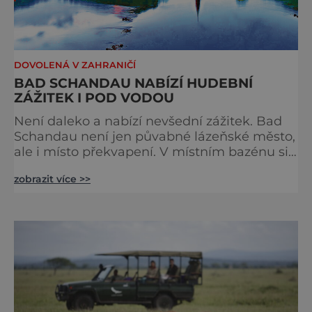
DOVOLENÁ V ZAHRANIČÍ
BAD SCHANDAU NABÍZÍ HUDEBNÍ
ZÁŽITEK I POD VODOU
Není daleko a nabízí nevšední zážitek. Bad
Schandau není jen půvabné lázeňské město,
ale i místo překvapení. V místním bazénu si
totiž můžete vychutnat koncert přímo ve
zobrazit více >>
vodě. Nádherně osvěžující místo leží jen 8
kilometrů od Hřenska a například z Prahy se
tam dostanete vlakem za pouhé dvě hodiny.
I proto je pravděpodobné, že v jeho
bazénech