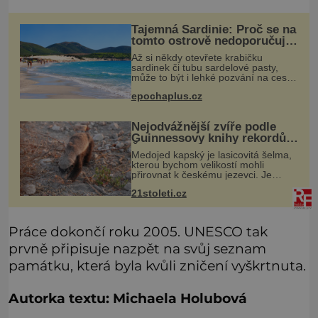
Tajemná Sardinie: Proč se na
tomto ostrově nedoporučuje
pytlovat „mořské
Až si někdy otevřete krabičku
brambory“?
sardinek či tubu sardelové pasty,
může to být i lehké pozvání na cestu
do srdce Středozemního moře, na
epochaplus.cz
ostrov hrdých Sardů. Věděli jste, že
to byl právě italský ostrov Sa
Nejodvážnější zvíře podle
Guinnessovy knihy rekordů?
Šelmička s pruhem na
Medojed kapský je lasicovitá šelma,
hřbetě!
kterou bychom velikostí mohli
přirovnat k českému jezevci. Je
extrémně nebojácná, ostatně bývá
21stoleti.cz
označována za nejodvážnější zvíře
vůbec. V této souvislosti je dokonc
Práce dokončí roku 2005. UNESCO tak
prvně připisuje nazpět na svůj seznam
památku, která byla kvůli zničení vyškrtnuta.
Autorka textu: Michaela Holubová