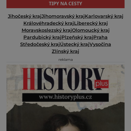
TIPY NA CESTY
Jihočeský kraj
Jihomoravský kraj
Karlovarský kraj
Královéhradecký kraj
Liberecký kraj
Moravskoslezský kraj
Olomoucký kraj
Pardubický kraj
Plzeňský kraj
Praha
Středočeský kraj
Ústecký kraj
Vysočina
Zlínský kraj
reklama