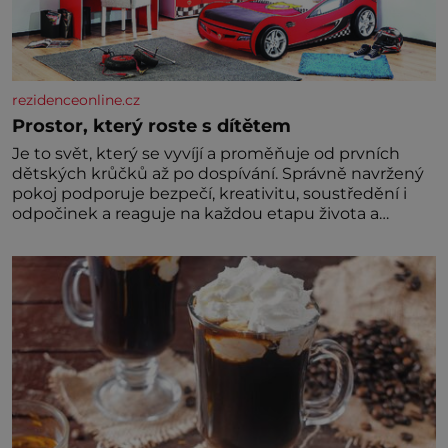
rezidenceonline.cz
Prostor, který roste s dítětem
Je to svět, který se vyvíjí a proměňuje od prvních
dětských krůčků až po dospívání. Správně navržený
pokoj podporuje bezpečí, kreativitu, soustředění i
odpočinek a reaguje na každou etapu života a
specifické potřeby dítěte. Pro nejmenší je klíčová
jednoduchost, měkkost a bezpečí, proto by pokoj
miminka měl působit především klidně a útulně.
Předškolní věk je