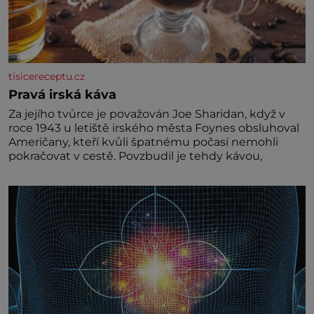
tisicereceptu.cz
Pravá irská káva
Za jejího tvůrce je považován Joe Sharidan, když v
roce 1943 u letiště irského města Foynes obsluhoval
Američany, kteří kvůli špatnému počasí nemohli
pokračovat v cestě. Povzbudil je tehdy kávou,