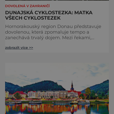
DOVOLENÁ V ZAHRANIČÍ
DUNAJSKÁ CYKLOSTEZKA: MATKA
VŠECH CYKLOSTEZEK
Hornorakouský region Donau představuje
dovolenou, která zpomaluje tempo a
zanechává trvalý dojem. Mezi řekami,
zvlněnou krajinou a mírnými rovinami se zde
zobrazit více >>
propojují pohyb, příroda, gastronomie a
kultura v zážitky, které mají skutečnou
hodnotu. Nejde tu o to být stále výš, rychleji
a dál, ale o výjimečné okamžiky – při
cyklistických výletech podél řek, pěších
túrách s dalekými výhledy, rodinnýc