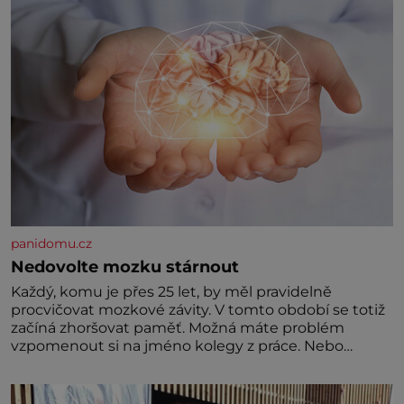
panidomu.cz
Nedovolte mozku stárnout
Každý, komu je přes 25 let, by měl pravidelně
procvičovat mozkové závity. V tomto období se totiž
začíná zhoršovat paměť. Možná máte problém
vzpomenout si na jméno kolegy z práce. Nebo
marně v paměti lovíte název knížky, kterou jste
nedávno přečetli. Je to opravdu tak, s věkem jako
kdyby se paměť rozhodla stávkovat. Cvičte