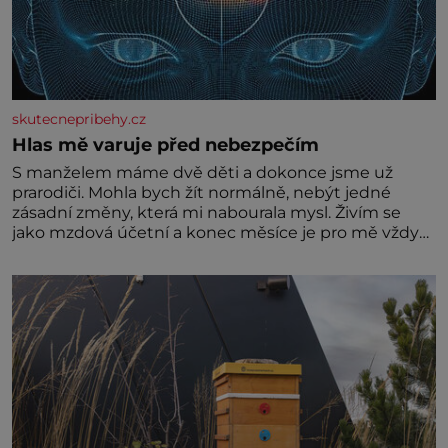
skutecnepribehy.cz
Hlas mě varuje před nebezpečím
S manželem máme dvě děti a dokonce jsme už
prarodiči. Mohla bych žít normálně, nebýt jedné
zásadní změny, která mi nabourala mysl. Živím se
jako mzdová účetní a konec měsíce je pro mě vždy
velice psychicky náročným obdobím. Od té chvíle, co
máme vnoučata, mi dcera čím dál častěji volá o
pomoc, co se hlídání týče. Dalo by se