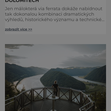
DOLOMITECH
Jen málokterá via ferrata dokáže nabídnout
tak dokonalou kombinaci dramatických
výhledů, historického významu a technické
přístupnosti jako Via Ferrata Sosat. V srdci
zobrazit více >>
Brentských Dolomit představuje vstupní
bránu do legendárního systému Via delle
Bocchette, který je mezi milovníky ferrat
považován za jednu z nejkrásnějších
vysokohorských tras na světě. Přestože
samotná ferrata nepatří mezi techn