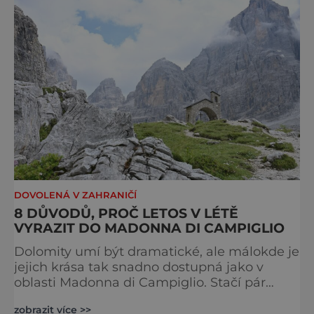
DOVOLENÁ V ZAHRANIČÍ
8 DŮVODŮ, PROČ LETOS V LÉTĚ
VYRAZIT DO MADONNA DI CAMPIGLIO
Dolomity umí být dramatické, ale málokde je
jejich krása tak snadno dostupná jako v
oblasti Madonna di Campiglio. Stačí pár
minut v lanovce a ocitnete se mezi skalními
zobrazit více >>
věžemi, horskými jezery a nekonečnými