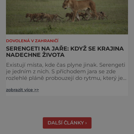
DOVOLENÁ V ZAHRANIČÍ
SERENGETI NA JAŘE: KDYŽ SE KRAJINA
NADECHNE ŽIVOTA
Existují místa, kde čas plyne jinak. Serengeti
je jedním z nich. S příchodem jara se zde
rozlehlé pláně probouzejí do rytmu, který je
starší než lidstvo samo. Vzduch je těžký,
zobrazit více >>
tráva svěží a horizont nekonečný. A právě v
těchto týdnech se odehrává jedno z
nejintenzivnějších přírodních divadel na
světě. Na jihu Serengeti se každoročně
shromažďují statisíce zvířat. Více než 1,5
DALŠÍ ČLÁNKY ›
milionu pakoňů, dop