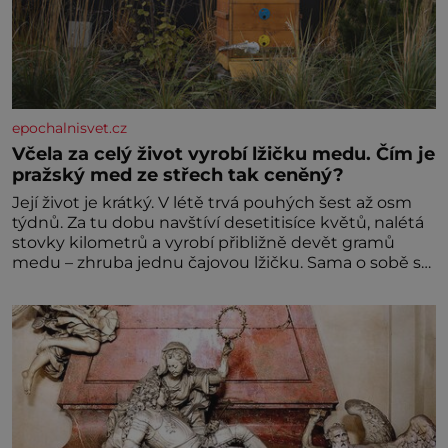
epochalnisvet.cz
Včela za celý život vyrobí lžičku medu. Čím je
pražský med ze střech tak ceněný?
Její život je krátký. V létě trvá pouhých šest až osm
týdnů. Za tu dobu navštíví desetitisíce květů, nalétá
stovky kilometrů a vyrobí přibližně devět gramů
medu – zhruba jednu čajovou lžičku. Sama o sobě se
může zdát bezvýznamná. Teprve když se spojí s
dalšími desítkami tisíc příslušnic svého včelstva,
vznikne jeden z nejdokonalejších organismů