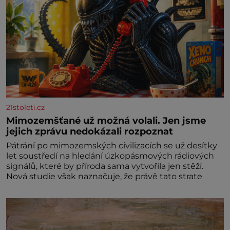
21stoleti.cz
Mimozemšťané už možná volali. Jen jsme
jejich zprávu nedokázali rozpoznat
Pátrání po mimozemských civilizacích se už desítky
let soustředí na hledání úzkopásmových rádiových
signálů, které by příroda sama vytvořila jen stěží.
Nová studie však naznačuje, že právě tato strate