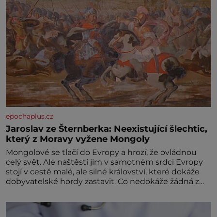
epochaplus.cz
Jaroslav ze Šternberka: Neexistující šlechtic,
který z Moravy vyžene Mongoly
Mongolové se tlačí do Evropy a hrozí, že ovládnou
celý svět. Ale naštěstí jim v samotném srdci Evropy
stojí v cestě malé, ale silné království, které dokáže
dobyvatelské hordy zastavit. Co nedokáže žádná z
asijských říší, co nedokážou Němci – to dokáže český
král. Nebo že by ne? Mongolové od roku 1223
postupují podél Kaspického a Azovského moře,