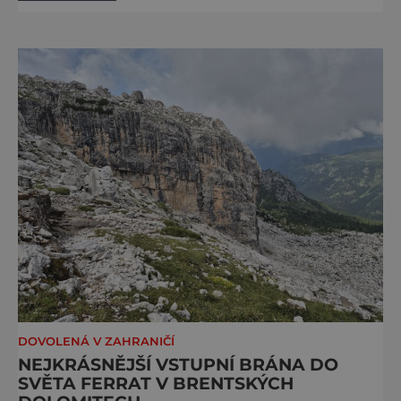
výhledy. Přinášíme tipy na osm zážitků, kvůli
kterým stojí za to naplánovat si letní
dovolenou právě sem. Madonna di
Campiglio uhrane každé ráno, kdy první
paprsky kreslí na vrcholcích Brenty
DOVOLENÁ V ZAHRANIČÍ
NEJKRÁSNĚJŠÍ VSTUPNÍ BRÁNA DO
SVĚTA FERRAT V BRENTSKÝCH