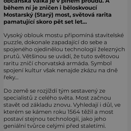
občanská válka je v plném proudu. A
během ní je zničen i běloskvoucí
Mostarský (Starý) most, světová rarita
pamatující skoro pět set let…
Vysoký oblouk mostu připomíná stavitelské
puzzle, dokonale zapadající do sebe a
spojeného ojedinělou technologií železných
prutů. Většinou se uvádí, že tuto světovou
raritu zničí chorvatská armáda. Symbol
spojení kultur však nenajde zkázu na dně
řeky…
Do země se rozjíždí tým sestavený ze
specialistů z celého světa. Most začnou
stavět od základu znovu. Vyhledají i důl, ve
kterém se kámen roku 1564 těžil a most
postaví stejnou technologií, jako jeho
geniální tvůrce celými před staletími.