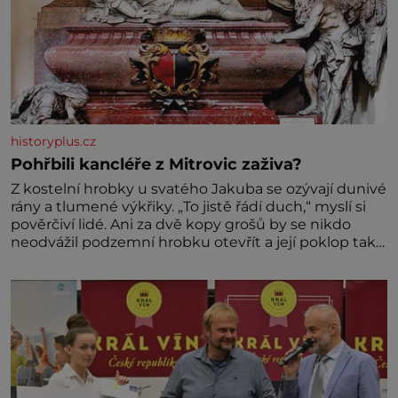
historyplus.cz
Pohřbili kancléře z Mitrovic zaživa?
Z kostelní hrobky u svatého Jakuba se ozývají dunivé
rány a tlumené výkřiky. „To jistě řádí duch,“ myslí si
pověrčiví lidé. Ani za dvě kopy grošů by se nikdo
neodvážil podzemní hrobku otevřít a její poklop tak
raději jen skrápí svěcenou vodou. Za několik dní
divné burácení skutečně ustane. Když o mnoho let
později hrobku