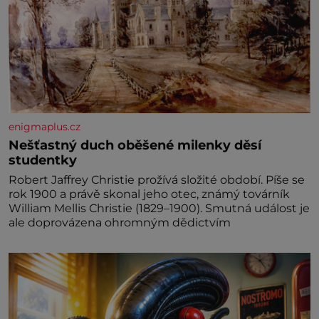
enigmaplus.cz
Nešťastný duch oběšené milenky děsí
studentky
Robert Jaffrey Christie prožívá složité období. Píše se
rok 1900 a právě skonal jeho otec, známý továrník
William Mellis Christie (1829–1900). Smutná událost je
ale doprovázena ohromným dědictvím