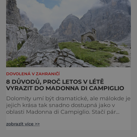
DOVOLENÁ V ZAHRANIČÍ
8 DŮVODŮ, PROČ LETOS V LÉTĚ
VYRAZIT DO MADONNA DI CAMPIGLIO
Dolomity umí být dramatické, ale málokde je
jejich krása tak snadno dostupná jako v
oblasti Madonna di Campiglio. Stačí pár
minut v lanovce a ocitnete se mezi skalními
zobrazit více >>
věžemi, horskými jezery a nekonečnými
výhledy. Přinášíme tipy na osm zážitků, kvůli