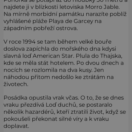
najdete ji v blízkosti letoviska Morro Jable.
Na mírně morbidní památku narazíte poblíž
vyhlášené pláže Playa de Garcey na
západním pobřeží ostrova.
V roce 1994 se tam během velké bouře
doslova zapíchla do mořského dna kdysi
slavná loď American Star. Plula do Thajska,
kde se měla stát hotelem. Po dvou dnech a
nocích se rozlomila na dva kusy. Jen
náhodou přitom nedošlo ke ztrátám na
životech.
Posádka opustila vrak včas. O to, že se dnes
vraku přezdívá Loď duchů, se postaralo
několik hazardérů, kteří ztratili život, když se
pokoušeli překonat silné víry a k vraku
doplavat.