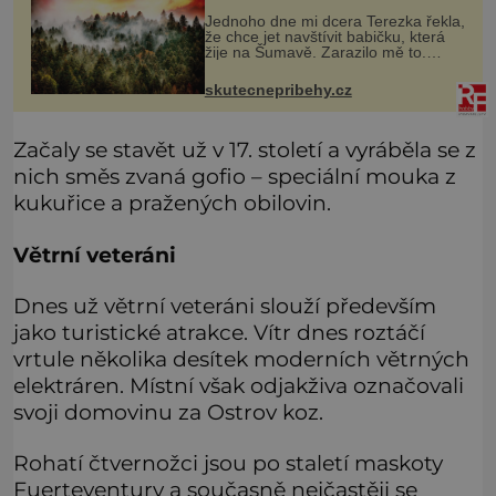
Jednoho dne mi dcera Terezka řekla,
že chce jet navštívit babičku, která
žije na Šumavě. Zarazilo mě to.
Nikoho takového jsme v naší rodině
neměli. Naše pětiletá dcera Terezka
skutecnepribehy.cz
měla vždycky divokou fan
Začaly se stavět už v 17. století a vyráběla se z
nich směs zvaná gofio – speciální mouka z
kukuřice a pražených obilovin.
Větrní veteráni
Dnes už větrní veteráni slouží především
jako turistické atrakce. Vítr dnes roztáčí
vrtule několika desítek moderních větrných
elektráren. Místní však odjakživa označovali
svoji domovinu za Ostrov koz.
Rohatí čtvernožci jsou po staletí maskoty
Fuerteventury a současně nejčastěji se