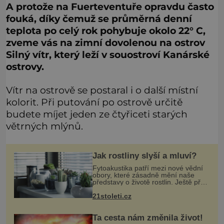
A protože na Fuerteventuře opravdu často
fouká, díky čemuž se průměrná denní
teplota po celý rok pohybuje okolo 22° C,
zveme vás na zimní dovolenou na ostrov
Silný vítr, který leží v souostroví Kanárské
ostrovy.
Vítr na ostrově se postaral i o další místní
kolorit. Při putování po ostrově určitě
budete míjet jeden ze čtyřiceti starých
větrných mlýnů.
Jak rostliny slyší a mluví?
Fytoakustika patří mezi nové vědní
obory, které zásadně mění naše
představy o životě rostlin. Ještě před
několika desetiletími byly rostliny
21stoleti.cz
považovány za tiché a pasivní
organismy, které pouze reaguj
Ta cesta nám změnila život!