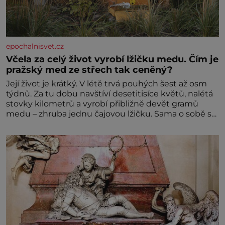
epochalnisvet.cz
Včela za celý život vyrobí lžičku medu. Čím je
pražský med ze střech tak ceněný?
Její život je krátký. V létě trvá pouhých šest až osm
týdnů. Za tu dobu navštíví desetitisíce květů, nalétá
stovky kilometrů a vyrobí přibližně devět gramů
medu – zhruba jednu čajovou lžičku. Sama o sobě se
může zdát bezvýznamná. Teprve když se spojí s
dalšími desítkami tisíc příslušnic svého včelstva,
vznikne jeden z nejdokonalejších organismů