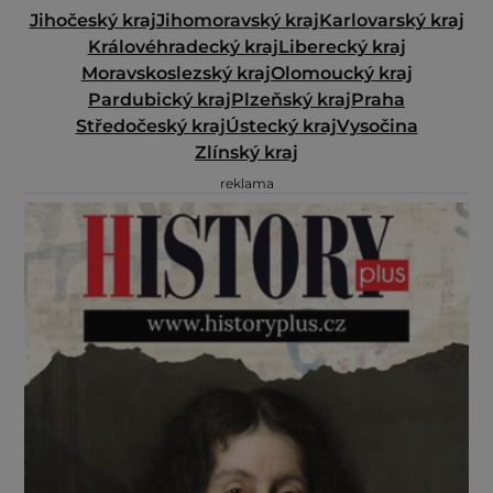
Jihočeský kraj
Jihomoravský kraj
Karlovarský kraj
Královéhradecký kraj
Liberecký kraj
Moravskoslezský kraj
Olomoucký kraj
Pardubický kraj
Plzeňský kraj
Praha
Středočeský kraj
Ústecký kraj
Vysočina
Zlínský kraj
reklama