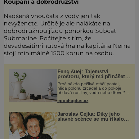
Koupání a dobrodružství
Nadšená vnoučata z vody jen tak
nevyženete. Určitě je ale nalákáte na
dobrodružnou jízdu ponorkou Subcat
Submarine. Počítejte s tím, že
devadesátiminutová hra na kapitána Nema
stojí minimálně 1500 korun na osobu.
Feng šuej: Tajemství
prostoru, který má přinášet
štěstí
Proč někdo pečlivě otáčí postel,
hlídá polohu zrcadel a do pokoje
přidává rostliny, vodu nebo dřevo?
Feng šuej tvrdí, že domov není jen
epochaplus.cz
soubor zdí a nábytku. Je to prostor,
kterým proudí energie čchi
Jaroslav Čejka: Díky jeho
slavné scénce se mu říkalo
pan Slepička