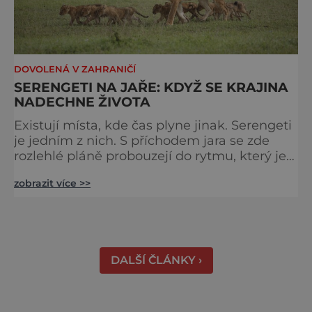
DOVOLENÁ V ZAHRANIČÍ
SERENGETI NA JAŘE: KDYŽ SE KRAJINA
NADECHNE ŽIVOTA
Existují místa, kde čas plyne jinak. Serengeti
je jedním z nich. S příchodem jara se zde
rozlehlé pláně probouzejí do rytmu, který je
starší než lidstvo samo. Vzduch je těžký,
zobrazit více >>
tráva svěží a horizont nekonečný. A právě v
těchto týdnech se odehrává jedno z
nejintenzivnějších přírodních divadel na
světě. Na jihu Serengeti se každoročně
shromažďují statisíce zvířat. Více než 1,5
DALŠÍ ČLÁNKY ›
milionu pakoňů, dop