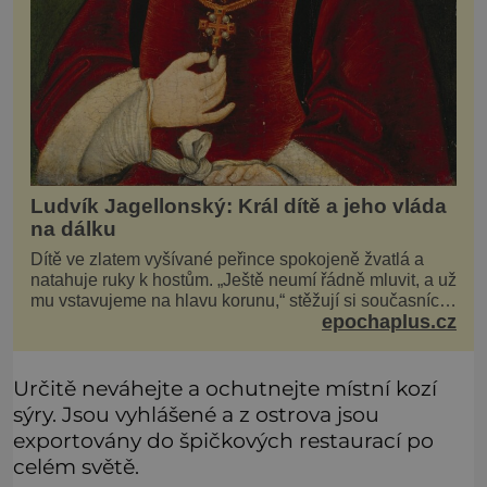
Ludvík Jagellonský: Král dítě a jeho vláda
na dálku
Dítě ve zlatem vyšívané peřince spokojeně žvatlá a
natahuje ruky k hostům. „Ještě neumí řádně mluvit, a už
mu vstavujeme na hlavu korunu,“ stěžují si současníci,
epochaplus.cz
pro které je k neuvěření, že droboučký princ se dnes
stal králem. Otázka za milion, na niž by všichni,
zejména stárnoucí a nemocný král Vl
Určitě neváhejte a ochutnejte místní kozí
sýry. Jsou vyhlášené a z ostrova jsou
exportovány do špičkových restaurací po
celém světě.