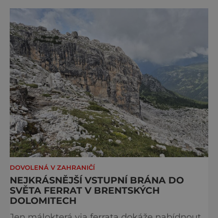
kterým stojí za to naplánovat si letní
dovolenou právě sem. Madonna di
Campiglio uhrane každé ráno, kdy první
paprsky kreslí na vrcholcích Brenty
DOVOLENÁ V ZAHRANIČÍ
NEJKRÁSNĚJŠÍ VSTUPNÍ BRÁNA DO
SVĚTA FERRAT V BRENTSKÝCH
DOLOMITECH
Jen málokterá via ferrata dokáže nabídnout