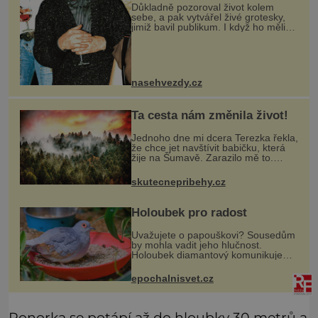
Důkladně pozoroval život kolem
sebe, a pak vytvářel živé grotesky,
jimiž bavil publikum. I když ho měli
lidé rádi, nakonec zůstal úplně sám.
Vynikající mim, který si široké
publikum získal především n
nasehvezdy.cz
Ta cesta nám změnila život!
Jednoho dne mi dcera Terezka řekla,
že chce jet navštívit babičku, která
žije na Šumavě. Zarazilo mě to.
Nikoho takového jsme v naší rodině
neměli. Naše pětiletá dcera Terezka
skutecnepribehy.cz
měla vždycky divokou fan
Holoubek pro radost
Uvažujete o papouškovi? Sousedům
by mohla vadit jeho hlučnost.
Holoubek diamantový komunikuje
téměř neslyšitelným pípáním, je
roztomilý a hodí se i pro chovatele
epochalnisvet.cz
začátečníky. Jedná se o nenároč
Ponorka se potápí až do hloubky 30 metrů a