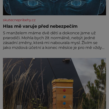
skutecnepribehy.cz
Hlas mě varuje před nebezpečím
S manželem máme dvě děti a dokonce jsme už
prarodiči. Mohla bych žít normálně, nebýt jedné
zásadní změny, která mi nabourala mysl. Živím se
jako mzdová účetní a konec měsíce je pro mě vždy
velice psychicky náročným obdobím. Od té chvíle, co
máme vnoučata, mi dcera čím dál častěji volá o
pomoc, co se hlídání týče. Dalo by se