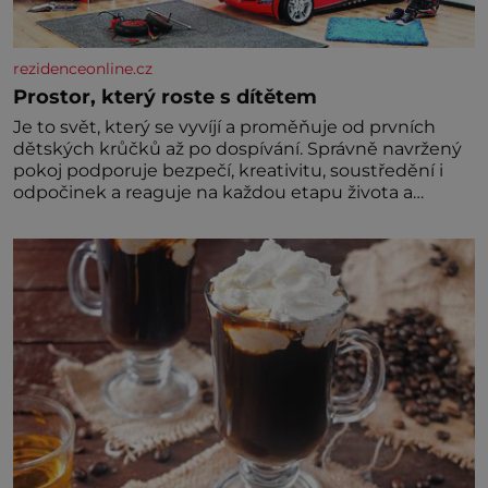
rezidenceonline.cz
Prostor, který roste s dítětem
Je to svět, který se vyvíjí a proměňuje od prvních
dětských krůčků až po dospívání. Správně navržený
pokoj podporuje bezpečí, kreativitu, soustředění i
odpočinek a reaguje na každou etapu života a
specifické potřeby dítěte. Pro nejmenší je klíčová
jednoduchost, měkkost a bezpečí, proto by pokoj
miminka měl působit především klidně a útulně.
Předškolní věk je