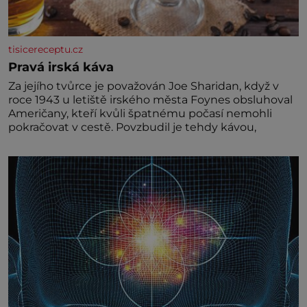
tisicereceptu.cz
Pravá irská káva
Za jejího tvůrce je považován Joe Sharidan, když v
roce 1943 u letiště irského města Foynes obsluhoval
Američany, kteří kvůli špatnému počasí nemohli
pokračovat v cestě. Povzbudil je tehdy kávou,