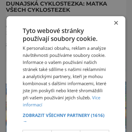
DUNAJSKÁ CYKLOSTEZKA: MATKA
VŠECH CYKLOSTEZEK
Hornorakouský region Donau představuje
×
dovolenou, která zpomaluje tempo a
Tyto webové stránky
zanechává trvalý dojem. Mezi řekami,
používají soubory cookie.
zvlněnou krajinou a mírnými rovinami se zde
zobrazit více >>
propojují pohyb, příroda, gastronomie a
K personalizaci obsahu, reklam a analýze
kultura v zážitky, které mají skutečnou
návštěvnosti používáme soubory cookie.
hodnotu. Nejde tu o to být stále výš, rychleji
Informace o vašem používání našich
a dál, ale o výjimečné okamžiky – při
stránek také sdílíme s našimi reklamními
cyklistických výletech podél řek, pěších
a analytickými partnery, kteří je mohou
túrách s dalekými výhledy, rodinnýc
kombinovat s dalšími informacemi, které
jste jim poskytli nebo které shromáždili
při vašem používání jejich služeb.
Více
informací
ZOBRAZIT VŠECHNY PARTNERY
(1616)
→