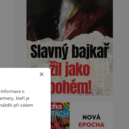
×
 Informace o
tnery, kteří je
máždili při vašem