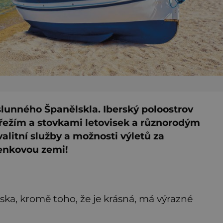
 slunného Španělskla. Iberský poloostrov
ežím a stovkami letovisek a různorodým
valitní služby a možnosti výletů za
enkovou zemi!
lska, kromě toho, že je krásná, má výrazné