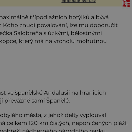
epochalnisvet.cz
ečer
probíhají v přírodě běžně – s
tím rozdílem, že nejde pouze o
infekce parazitickou houbou a
, maximálně třípodlažních hotýlků a bývá
že
. Koho znudí povalování, lze mu doporučit
ečka Salobreňa s úzkými, bělostnými
o kopce, který má na vrcholu mohutnou
 ve španělské Andalusii na hranicích
jí převážně sami Španělé.
bylého města, z jehož delty vyplouval
má celkem 120 km čistých, neponičených pláží,
na pobřeží nádherného národního parku