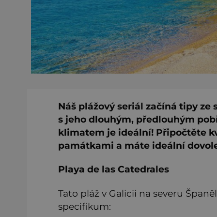
Náš plážový seriál začíná tipy ze
s jeho dlouhým, předlouhým pobř
klimatem je ideální! Připočtěte k
památkami a máte ideální dovol
Playa de las Catedrales
Tato pláž v Galicii na severu Španě
specifikum: