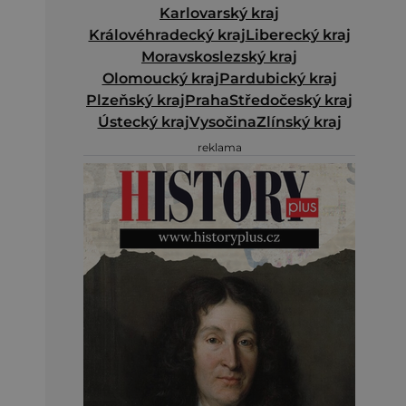
Karlovarský kraj
Královéhradecký kraj
Liberecký kraj
Moravskoslezský kraj
Olomoucký kraj
Pardubický kraj
Plzeňský kraj
Praha
Středočeský kraj
Ústecký kraj
Vysočina
Zlínský kraj
reklama