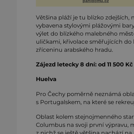
panidomu.cz
nedaří vyvrátit. Které? V
místo čištění s
Většina pláží je tu blízko zdejších
vybavena stylovými plážovými bary
výlet do blízkého malebného měst
uličkami, křivolace směřujících d
zříceninu arabského hradu.
Zájezd letecky 8 dní: od 11 500 Kč
Huelva
Pro Čechy poměrně neznámá oblast
s Portugalskem, na které se rekreu
Oblast kolem stejnojmenného staro
Columbus na svoji první výpravu, 
z nichž se ještě většina nachází 