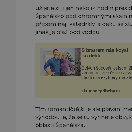
užijete si ji jen několik hodin přes d
Španělsko pod ohromnými skalními
připomínají katedrály, a deku se sl
jinak je pláž pod vodou.
S bratrem nás kdysi
rozdělili
Celých šedesát let jsem ži
vědomím, že někde na sv
chodí člověk, který má st
krev jako já. Jen jsem si u
nedovedla vybavit jeho tvá
skutecnepribehy.cz
Byli jsme ještě malí, když
s mým o šest let mlad
Tím romantičtější je ale plavání mez
výhodou je, že se tu vyhnete obvy
oblastí Španělska.