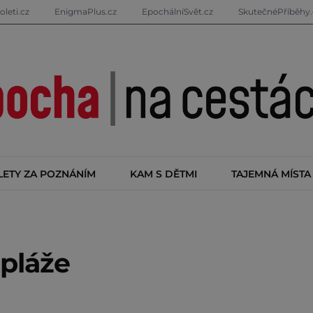
oleti.cz
EnigmaPlus.cz
EpochálníSvět.cz
SkutečnéPříběhy.
LETY ZA POZNÁNÍM
KAM S DĚTMI
TAJEMNÁ MÍSTA
pláže