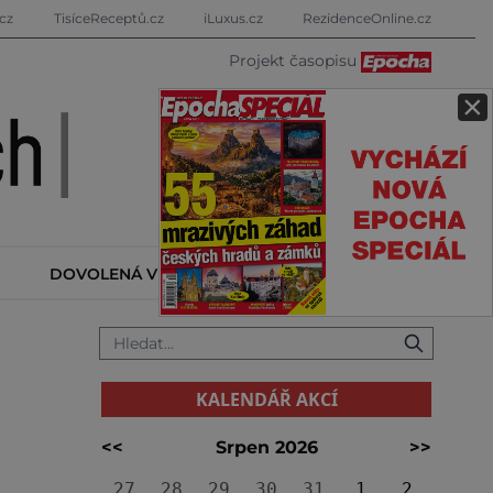
cz
TisíceReceptů.cz
iLuxus.cz
RezidenceOnline.cz
Projekt časopisu
×
DOVOLENÁ V ZAHRANIČÍ
KALENDÁŘ AKCÍ
KALENDÁŘ AKCÍ
<<
Srpen 2026
>>
27
28
29
30
31
1
2