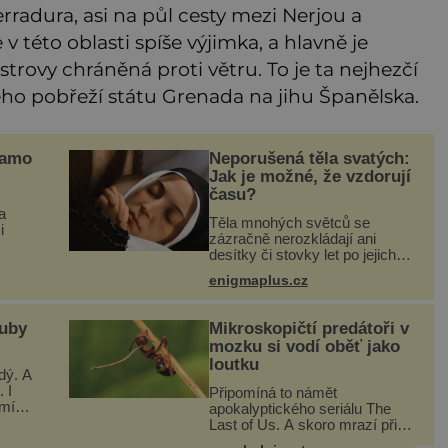
rradura, asi na půl cesty mezi Nerjou a
v této oblasti spíše výjimka, a hlavně je
rovy chráněná proti větru. To je ta nejhezčí
ého pobřeží státu Grenada na jihu Španělska.
samo
Neporušená těla svatých:
Jak je možné, že vzdorují
času?
a
Těla mnohých světců se
i
zázračně nerozkládají ani
desítky či stovky let po jejich
ani
smrti, ačkoliv na nich často
rý je
enigmaplus.cz
nebylo provedeno balzamování
ruku.
či jiné pokusy o konzervaci.
Neporušené ostatky bývají
zuby
Mikroskopičtí predátoři v
považo
mozku si vodí oběť jako
loutku
dý. A
 I
Připomíná to námět
umí
apokalyptického seriálu The
Last of Us. A skoro mrazí při
ují,
představě, že podobné horory