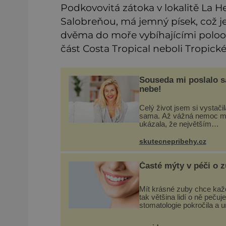
Podkovovitá zátoka v lokalitě La He
Salobreňou, má jemný písek, což je 
dvěma do moře vybíhajícími poloost
část Costa Tropical neboli Tropick
Souseda mi poslalo 
nebe!
Celý život jsem si vystačil
sama. Až vážná nemoc m
ukázala, že největším
bohatstvím nejsou peníze 
vlastní byt, ale člověk, kte
skutecnepribehy.cz
ochotný podat pomocnou 
Vždycky jsem byla spíš
samotářka.
Časté mýty v péči o 
Mít krásné zuby chce kaž
tak většina lidí o ně pečuje.
stomatologie pokročila a 
téměř zázraky. Přesto se
některé mýty, které se trad