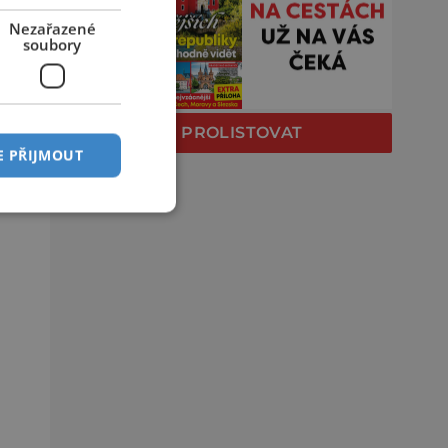
Nezařazené
soubory
PROLISTOVAT
E PŘIJMOUT