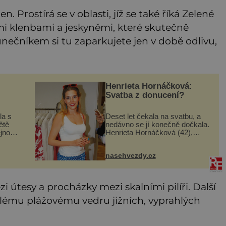
en. Prostírá se v oblasti, jíž se také říká Zelené
 klenbami a jeskyněmi, které skutečně
unečníkem si tu zaparkujete jen v době odlivu,
Henrieta Hornáčková:
Svatba z donucení?
la s
Deset let čekala na svatbu, a
ětě
nedávno se jí konečně dočkala.
ejnou
Henrieta Hornáčková (42),
ž
jedna z hvězd seriálu Ulice, je
ř.
vdanou paní. Její slavný den
nasehvezdy.cz
 jsme
má podle mnohých dost hořkou
příchuť. Její partner J
i útesy a procházky mezi skalními pilíři. Další
klému plážovému vedru jižních, vyprahlých