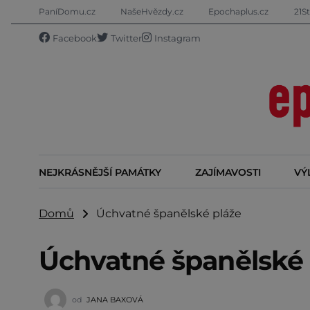
PaníDomu.cz
NašeHvězdy.cz
Epochaplus.cz
21St
Facebook
Twitter
Instagram
NEJKRÁSNĚJŠÍ PAMÁTKY
ZAJÍMAVOSTI
VÝ
Domů
Úchvatné španělské pláže
Úchvatné španělské 
od
JANA BAXOVÁ