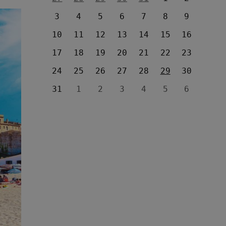
3
4
5
6
7
8
9
10
11
12
13
14
15
16
17
18
19
20
21
22
23
24
25
26
27
28
29
30
31
1
2
3
4
5
6