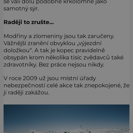
se valí dolů podobně krkolomně jako
samotný sýr.
Raději to zrušte…
Modřiny a zlomeniny jsou tak zaručeny.
Vážnější zranění obvyklou „výjezdní
doložkou“. A tak je kopec pravidelně
obsypán krom několika tisíc zvědavců také
zdravotníky. Bez práce nejsou nikdy.
V roce 2009 už jsou místní úřady
nebezpečností celé akce tak znepokojené, že
jí raději zakážou.