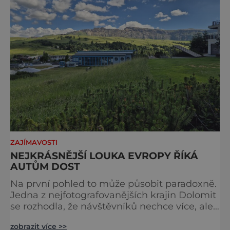
ZAJÍMAVOSTI
NEJKRÁSNĚJŠÍ LOUKA EVROPY ŘÍKÁ
AUTŮM DOST
Na první pohled to může působit paradoxně.
Jedna z nejfotografovanějších krajin Dolomit
se rozhodla, že návštěvníků nechce více, ale
méně. Alpe di Siusi, největší vysokohorská
zobrazit více >>
louka v Evropě, zavádí od léta 2026 nová