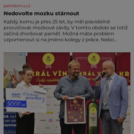
panidomu.cz
Nedovolte mozku stárnout
Každý, komu je přes 25 let, by měl pravidelně
procvičovat mozkové závity. V tomto období se totiž
začíná zhoršovat paměť. Možná máte problém
vzpomenout si na jméno kolegy z práce. Nebo
marně v paměti lovíte název knížky, kterou jste
nedávno přečetli. Je to opravdu tak, s věkem jako
kdyby se paměť rozhodla stávkovat. Cvičte