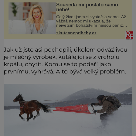
Souseda mi poslalo samo
nebe!
Celý život jsem si vystačila sama. Až
vážná nemoc mi ukázala, že
největším bohatstvím nejsou peníze
ani vlastní byt, ale člověk, který je
skutecnepribehy.cz
ochotný podat pomocnou ruku.
Vždycky jsem byla spíš samotářka.
Jak už jste asi pochopili, úkolem odvážlivců
je mléčný výrobek, kutálející se z vrcholu
krpálu, chytit. Komu se to podaří jako
prvnímu, vyhrává. A to bývá velký problém.