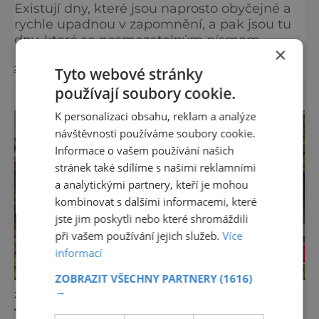
Existují dny, které jsou naprosto obyčejné a
rychle upadnou v zapomnění, a pak jsou tu
dny, které se nesmazatelným písmem
×
otisknou do lidské historie, a je jedno, jestli
zobrazit více >>
dojde k významnému objevu nebo děsivé
Tyto webové stránky
katastrofě. Vezměte si k ruce kalendář a
používají soubory cookie.
projděte společně s námi historii křížem
K personalizaci obsahu, reklam a analýze
krážem. Je 10. dubna roku 49 př. n. l. a na
břehu říčky Rubikon pronáší Gaius Julius
návštěvnosti používáme soubory cookie.
Caesar svou slavnou vě
Informace o vašem používání našich
stránek také sdílíme s našimi reklamními
a analytickými partnery, kteří je mohou
kombinovat s dalšími informacemi, které
jste jim poskytli nebo které shromáždili
při vašem používání jejich služeb.
Více
informací
ZOBRAZIT VŠECHNY PARTNERY
(1616)
→
ZAJÍMAVOSTI
111 TIPŮ, KAM VYRAZIT ZA