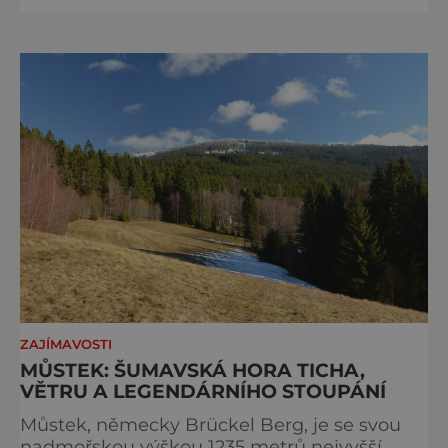
pravidla příjezdu, která mají jediný cíl –
zachovat místo, kvůli němuž sem lidé
přijíždějí. Nejde o boj proti turistům. Jde o
ochranu krajiny, která už nechce být obětí
vlastního úspě
ZAJÍMAVOSTI
MŮSTEK: ŠUMAVSKÁ HORA TICHA,
VĚTRU A LEGENDÁRNÍHO STOUPÁNÍ
Můstek, německy Brückel Berg, je se svou
nadmořskou výškou 1235 metrů nejvyšší