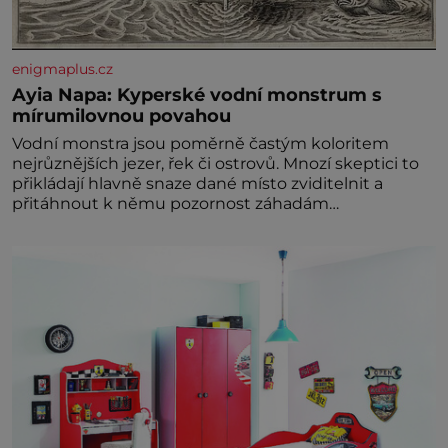
enigmaplus.cz
Ayia Napa: Kyperské vodní monstrum s
mírumilovnou povahou
Vodní monstra jsou poměrně častým koloritem
nejrůznějších jezer, řek či ostrovů. Mnozí skeptici to
přikládají hlavně snaze dané místo zviditelnit a
přitáhnout k němu pozornost záhadám
nakloněných turi