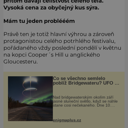
přitom dávají celistvost celého těla.
Vysoká cena za obyčejný kus sýra.
Mám tu jeden problééém
Právě ten je totiž hlavní výhrou a zároveň
protagonistou celého potrhlého festivalu,
pořádaného vždy poslední pondělí v květnu
na kopci Cooper´s Hill u anglického
Gloucesteru.
Co se všechno semlelo
poblíž Bridgewateru? UFO na
obloze, monstra v bažinách!
Nad bridgewaterským okolím září
jasné sluneční světlo, když se náhle
stane cosi nečekaného. Dne 10.
května roku 1760 v deset hodin
dopoledne zde dojde k vůbec
prvnímu historicky doloženému
enigmaplus.cz
přeletu UFO