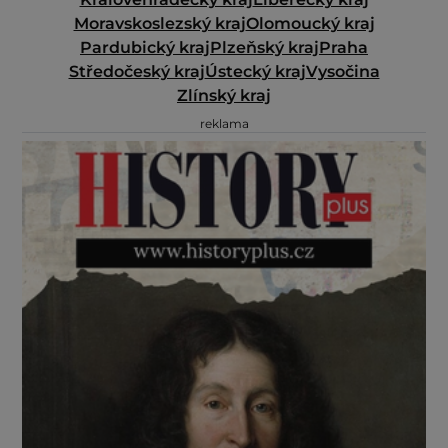
Moravskoslezský kraj
Olomoucký kraj
Pardubický kraj
Plzeňský kraj
Praha
Středočeský kraj
Ústecký kraj
Vysočina
Zlínský kraj
reklama