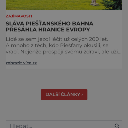
ZAJÍMAVOSTI
SLÁVA PIEŠŤANSKÉHO BAHNA
PŘESÁHLA HRANICE EVROPY
Lidé se sem jezdí léčit už celých 200 let.
A mnoho z těch, kdo Piešťany okusili, se
vrací. Nejenže prospějí svému zdraví, ale užijí
si tu i bohatý společenský život. Když se
zobrazit více >>
řekne slovenské lázně, Piešťany bývají první
volbou. Jejich věhlas je mezinárodní. A není
divu. Město rozprostřené na březích řeky
Váhu je proslulé termálními prameny
DALŠÍ ČLÁNKY ›