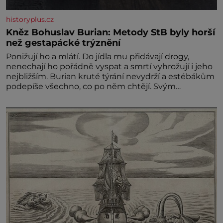
historyplus.cz
Kněz Bohuslav Burian: Metody StB byly horší
než gestapácké trýznění
Ponižují ho a mlátí. Do jídla mu přidávají drogy,
nenechají ho pořádně vyspat a smrtí vyhrožují i jeho
nejbližším. Burian kruté týrání nevydrží a estébákům
podepíše všechno, co po něm chtějí. Svým
podpisem jim potvrdí také to, že na něj během
výslechů nikdo nevyvíjel fyzický ani psychický nátlak.
Syn brněnského řezníka chce být knězem a