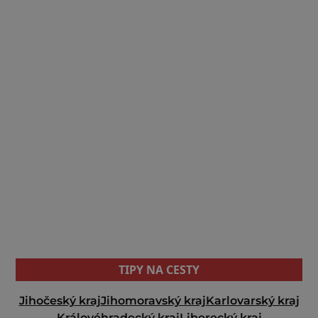
TIPY NA CESTY
Jihočeský kraj
Jihomoravský kraj
Karlovarský kraj
Královéhradecký kraj
Liberecký kraj