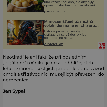
umí každý? Asi ano, ale aby byly
opravdu lahodné, hodí se některé
jednoduché triky. Že jsou různé
panidomu.cz
varné typy od A, tedy na saláty, po D
na kaši, určitě víte, takže
Mimozemšťané už možná
volali. Jen jsme jejich zprávu
nedokázali rozpoznat
Pátrání po mimozemských
civilizacích se už desítky let
soustředí na hledání
úzkopásmových rádiových signálů,
21stoleti.cz
které by příroda sama vytvořila jen
stěží. Nová studie však naznačuje,
že právě tato strate
Neodradí je ani fakt, že při posledním
„legálním“ ročníků je deset přihlížejících
lehce zraněno, šest jich při pohledu na závod
omdlí a tři závodníci musejí být převezeni do
nemocnice.
Jan Sypal