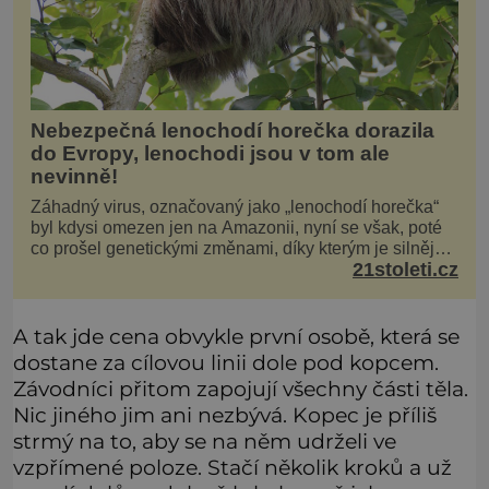
Nebezpečná lenochodí horečka dorazila
do Evropy, lenochodi jsou v tom ale
nevinně!
Záhadný virus, označovaný jako „lenochodí horečka“
byl kdysi omezen jen na Amazonii, nyní se však, poté
co prošel genetickými změnami, díky kterým je silnější,
21stoleti.cz
šíří po celé Americe a první případy se objevily už i v
Evropě. Máme se bát? Virus oropouche (čti oropuče),
jak se odborně nazývá, byl až do
A tak jde cena obvykle první osobě, která se
dostane za cílovou linii dole pod kopcem.
Závodníci přitom zapojují všechny části těla.
Nic jiného jim ani nezbývá. Kopec je příliš
strmý na to, aby se na něm udrželi ve
vzpřímené poloze. Stačí několik kroků a už