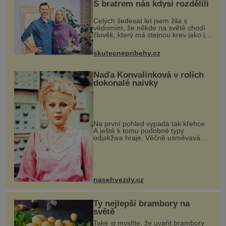
S bratrem nás kdysi rozdělili
Celých šedesát let jsem žila s
vědomím, že někde na světě chodí
člověk, který má stejnou krev jako já.
Jen jsem si už nedovedla vybavit
jeho tvář. Byli jsme ještě malí, když
skutecnepribehy.cz
jsme s mým o šest let mlad
Naďa Konvalinková v rolích
dokonalé naivky
Na první pohled vypadá tak křehce.
A ještě k tomu podobné typy
odjakživa hraje. Věčně usměvavá
Naďa Konvalinková (75). Asi měla
úplně jiné představy o tom, jak by
mělo vypadat její dětství. Bylo jí de
nasehvezdy.cz
Ty nejlepší brambory na
světě
Také si myslíte, že uvařit brambory