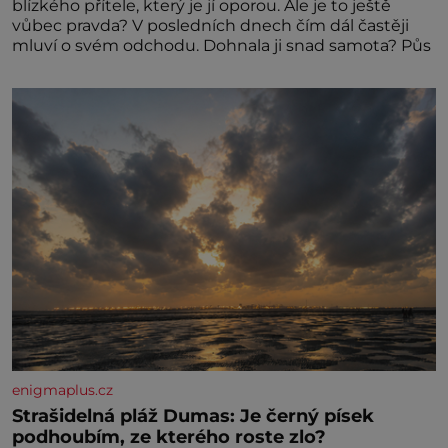
blízkého přítele, který je jí oporou. Ale je to ještě
vůbec pravda? V posledních dnech čím dál častěji
mluví o svém odchodu. Dohnala ji snad samota? Půs
enigmaplus.cz
Strašidelná pláž Dumas: Je černý písek
podhoubím, ze kterého roste zlo?