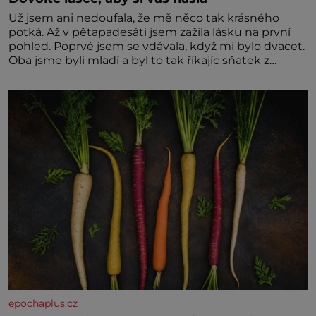
Už jsem ani nedoufala, že mě něco tak krásného
potká. Až v pětapadesáti jsem zažila lásku na první
pohled. Poprvé jsem se vdávala, když mi bylo dvacet.
Oba jsme byli mladí a byl to tak říkajíc sňatek z
rozumu. Rodiče nás dali dohromady, Toník byl dobře
zaopatřený mladý muž. Manželství nám oběma moc
nesvědčilo, brzy jsme zjistili, že
epochaplus.cz