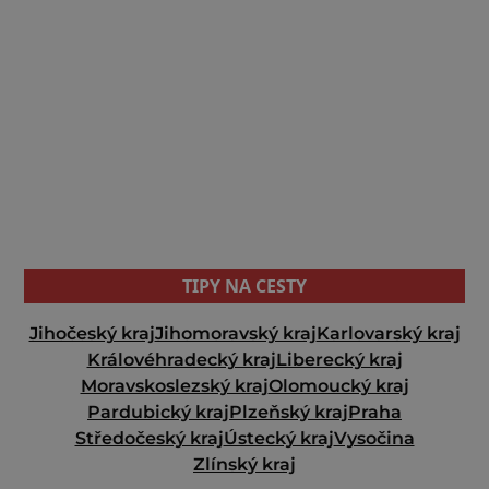
TIPY NA CESTY
Jihočeský kraj
Jihomoravský kraj
Karlovarský kraj
Královéhradecký kraj
Liberecký kraj
Moravskoslezský kraj
Olomoucký kraj
Pardubický kraj
Plzeňský kraj
Praha
Středočeský kraj
Ústecký kraj
Vysočina
Zlínský kraj