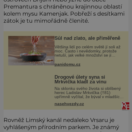
Premantura s chráněnou krajinnou oblastí
kolem mysu Kamenjak. Pobřeží s desítkami
zátok je tu mimořádně členité.
Sůl nad zlato, ale přiměřeně
Většina lidí po celém světě jí soli až
moc. Často i nevědomky, protože
netuší, jak velké množství se jí
skrývá v průmyslově vyráběných
potravinách, dokonce i těch
panidomu.cz
sladkých. Sůl je zdravá
Drogové úlety syna si
Mrkvička kladl za vinu
Na sklonku svého života si oblíbený
herec Ladislav Mrkvička (†81)
upřímně vyčítal, že býval v mladších
letech špatný otec, a tyto výčitky v
nasehvezdy.cz
něm vyvolával hlavně velmi
dramatický osud jeho třetího syna
Rovněž Limský kanál nedaleko Vrsaru je
vyhlášeným přírodním parkem. Je známý