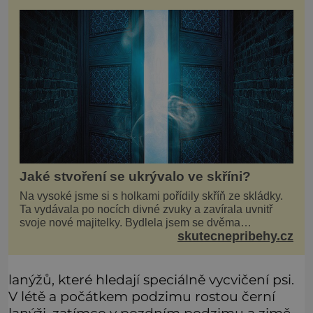
Jaké stvoření se ukrývalo ve skříni?
Na vysoké jsme si s holkami pořídily skříň ze skládky.
Ta vydávala po nocích divné zvuky a zavírala uvnitř
svoje nové majitelky. Bydlela jsem se dvěma
skutecnepribehy.cz
kamarádkami a bavilo nás zvelebovat si náš byt. Skoro
denně jsme tahaly domů různé kousky od babiček
nebo z bazaru, jako třeba staré zrcadlo a obrazy
lanýžů, které hledají speciálně vycvičení psi.
V létě a počátkem podzimu rostou černí
lanýži, zatímco v pozdním podzimu a zimě