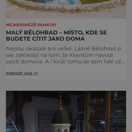
NEJKRÁSNĚJŠÍ PAMÁTKY
MALÝ BĚLOHRAD – MÍSTO, KDE SE
BUDETE CÍTIT JAKO DOMA
Nejsou okázalé ani velké. Lázně Bělohrad si
ale zakládají na tom, že klientům navodí
pocit domova. A i kvůli tomu se sem lidé už
zhruba 130 let rádi vracejí. Nejsou tu obří
zobrazit více >>
lázeňské koncerty ani velkolepé akce.
Dokonce tu nenajdete ani pravou kolonádu.
Ne že by tu nebyla. Ale mnoho lidí si jí
nevšimne, ani se jí kolonáda vlastně neříká.
Je to pro