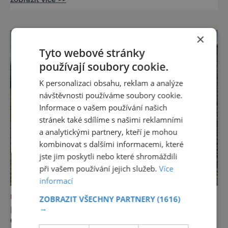
nacisty zničena v roce 1938. Do lázeňského
města se tak více než symbolicky vrátil
židovský svatostánek. Autorem modelu je
Bohuslav Karban z Aše. Připomeňme si nyní
×
některé události spojené s touto významnou
Tyto webové stránky
stavbou. [gallery ids="917
používají soubory cookie.
K personalizaci obsahu, reklam a analýze
návštěvnosti používáme soubory cookie.
Informace o vašem používání našich
stránek také sdílíme s našimi reklamními
a analytickými partnery, kteří je mohou
kombinovat s dalšími informacemi, které
jste jim poskytli nebo které shromáždili
při vašem používání jejich služeb.
Více
informací
NEJKRÁSNĚJŠÍ PAMÁTKY
ZOBRAZIT VŠECHNY PARTNERY
(1616)
→
KRÁSA I TAJEMSTVÍ HISTORICKÉHO
CÍNOVÉHO DOLU