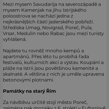
Mezi mysem Savudarija na severozápadě a
mysem Kamenjak na jihu Istrijského
poloostrova se nachází jedna z
nejkrásnějších částí jaderského pobřeží.
Střediska Umag, Novigrad, Poreč, Pula,
Vrsar, Medulin nebo Rabac jsou mezi turisty
vyhlášená.
Najdete tu rovněž mnoho kempů a
apartmánů. Přes léto tu probíhá řada
festivalů, kulturních akcí a výstav. Koupání a
pláže na Istrii jsou povětšinou kamenité a
skalnaté. A většina z nich je uměle upravena
betonovými plotnami.
Památky na starý Řím
Za návštěvu určitě stojí město Poreč,
zejména pak mozaiky z 6. století v Eufraziově