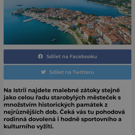
Sdílet na Facebooku
Sdílet na Twitteru
Na Istrii najdete malebné zátoky stejně
jako celou řadu starobylých městeček s
množstvím historických památek z
nejrůznějších dob. Čeká vás tu pohodová
rodinná dovolená i hodně sportovního a
kulturního vyžití.