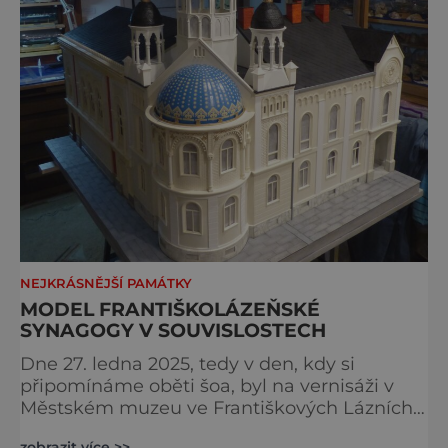
NEJKRÁSNĚJŠÍ PAMÁTKY
MODEL FRANTIŠKOLÁZEŇSKÉ
SYNAGOGY V SOUVISLOSTECH
Dne 27. ledna 2025, tedy v den, kdy si
připomínáme oběti šoa, byl na vernisáži v
Městském muzeu ve Františkových Lázních
představen model synagogy, která byla
zobrazit více >>