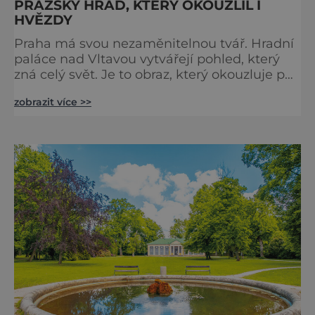
PRAŽSKÝ HRAD, KTERÝ OKOUZLIL I
HVĚZDY
Praha má svou nezaměnitelnou tvář. Hradní
paláce nad Vltavou vytvářejí pohled, který
zná celý svět. Je to obraz, který okouzluje po
staletí a nikdy nezevšední. Neexistuje snad
zobrazit více >>
jediný Čech, který by ho neznal. Pražský hrad
se objevuje na pohlednicích, ve filmech i na
fotkách. A kdo si plánuje výlet do naší
metropole, má ho na seznamu mí