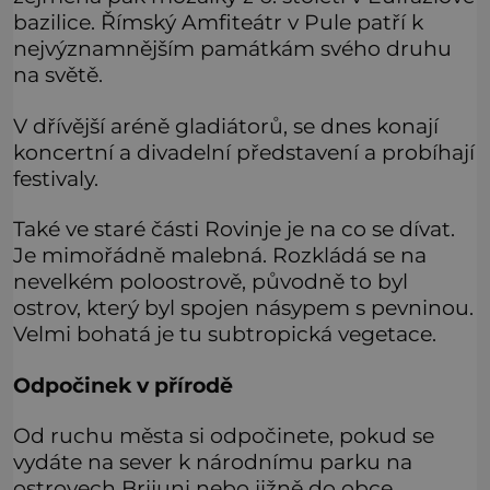
bazilice. Římský Amfiteátr v Pule patří k
nejvýznamnějším památkám svého druhu
na světě.
V dřívější aréně gladiátorů, se dnes konají
koncertní a divadelní představení a probíhají
festivaly.
Také ve staré části Rovinje je na co se dívat.
Je mimořádně malebná. Rozkládá se na
nevelkém poloostrově, původně to byl
ostrov, který byl spojen násypem s pevninou.
Velmi bohatá je tu subtropická vegetace.
Odpočinek v přírodě
Od ruchu města si odpočinete, pokud se
vydáte na sever k národnímu parku na
ostrovech Brijuni nebo jižně do obce