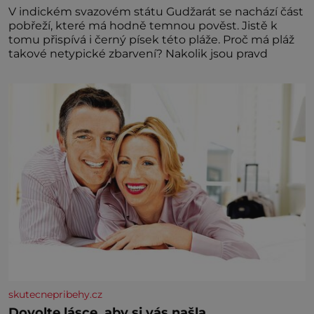
V indickém svazovém státu Gudžarát se nachází část
pobřeží, které má hodně temnou pověst. Jistě k
tomu přispívá i černý písek této pláže. Proč má pláž
takové netypické zbarvení? Nakolik jsou pravd
skutecnepribehy.cz
Dovolte lásce, aby si vás našla