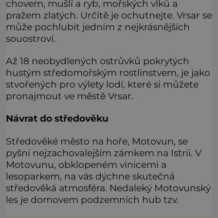
chovem, mušlí a ryb, mořských vlků a
pražem zlatých. Určitě je ochutnejte. Vrsar se
může pochlubit jedním z nejkrásnějších
souostroví.
Až 18 neobydlených ostrůvků pokrytých
hustým středomořským rostlinstvem, je jako
stvořených pro výlety lodí, které si můžete
pronajmout ve městě Vrsar.
Návrat do středověku
Středověké město na hoře, Motovun, se
pyšní nejzachovalejším zámkem na Istrii. V
Motovunu, obklopeném vinicemi a
lesoparkem, na vás dýchne skutečná
středověká atmosféra. Nedaleký Motovunský
les je domovem podzemních hub tzv.