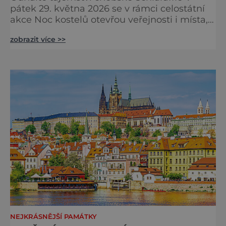
pátek 29. května 2026 se v rámci celostátní
akce Noc kostelů otevřou veřejnosti i místa,
která běžně zůstávají skrytá. Jedním z
zobrazit více >>
nejzajímavějších bude bezesporu Husův
sbor Církve československé husitské v
Chebu (Vrbenského 14), který letos nabídne
večer plný historie, hudby, tajemství i
dobrodružství pro malé i velké návštěvníky.
Málokdo ví, že dnešní kos
NEJKRÁSNĚJŠÍ PAMÁTKY