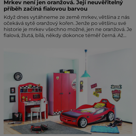
Mrkev není jen oranžová. Její neuvěřitelný
příběh začíná fialovou barvou
Když dnes vytáhneme ze země mrkev, většina z nás
očekává sytě oranžový kořen. Jenže po většinu své
historie je mrkev všechno možné, jen ne oranžová. Je
fialová, žlutá, bílá, někdy dokonce téměř černá. Až
díky stovkám let pečlivého šlechtění se z ní stává
zelenina, bez které si českou zahradu ani
nedokážeme představit. Její příběh je