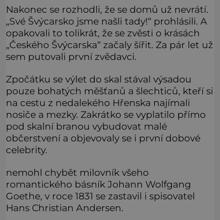
Nakonec se rozhodli, že se domů už nevrátí.
„Své Švýcarsko jsme našli tady!“ prohlásili. A
opakovali to tolikrát, že se zvěsti o krásách
„Českého Švýcarska“ začaly šířit. Za pár let už
sem putovali první zvědavci.
Zpočátku se výlet do skal stával výsadou
pouze bohatých měšťanů a šlechticů, kteří si
na cestu z nedalekého Hřenska najímali
nosiče a mezky. Zakrátko se vyplatilo přímo
pod skalní branou vybudovat malé
občerstvení a objevovaly se i první dobové
celebrity.
nemohl chybět milovník všeho
romantického básník Johann Wolfgang
Goethe, v roce 1831 se zastavil i spisovatel
Hans Christian Andersen.