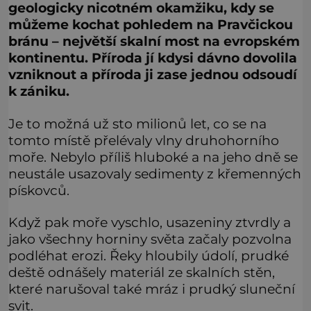
geologicky nicotném okamžiku, kdy se
můžeme kochat pohledem na Pravčickou
bránu – největší skalní most na evropském
kontinentu. Příroda jí kdysi dávno dovolila
vzniknout a příroda ji zase jednou odsoudí
k zániku.
Je to možná už sto milionů let, co se na
tomto místě přelévaly vlny druhohorního
moře. Nebylo příliš hluboké a na jeho dně se
neustále usazovaly sedimenty z křemenných
pískovců.
Když pak moře vyschlo, usazeniny ztvrdly a
jako všechny horniny světa začaly pozvolna
podléhat erozi. Řeky hloubily údolí, prudké
deště odnášely materiál ze skalních stěn,
které narušoval také mráz i prudký sluneční
svit.