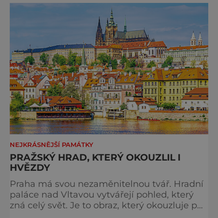
večer plný historie, hudby, tajemství i
dobrodružství pro malé i velké návštěvníky.
Málokdo ví, že dnešní kos
NEJKRÁSNĚJŠÍ PAMÁTKY
PRAŽSKÝ HRAD, KTERÝ OKOUZLIL I
HVĚZDY
Praha má svou nezaměnitelnou tvář. Hradní
paláce nad Vltavou vytvářejí pohled, který
zná celý svět. Je to obraz, který okouzluje po
staletí a nikdy nezevšední. Neexistuje snad