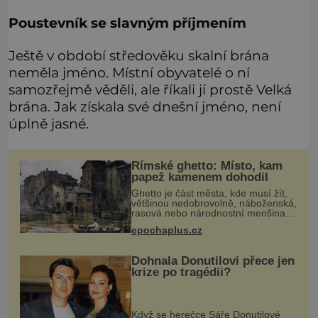
Poustevník se slavným příjmením
Ještě v období středověku skalní brána
neměla jméno. Místní obyvatelé o ní
samozřejmě věděli, ale říkali jí prostě Velká
brána. Jak získala své dnešní jméno, není
úplně jasné.
Římské ghetto: Místo, kam
papež kamenem dohodil
Ghetto je část města, kde musí žít,
většinou nedobrovolně, náboženská,
rasová nebo národnostní menšina
obyvatel. Bohaté historické
epochaplus.cz
zkušenosti mají s takovým životem
Židé. Už od středověku jsou totiž
Dohnala Donutilovi přece jen
krize po tragédii?
Když se herečce Sáře Donutilové