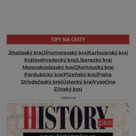
TIPY NA CESTY
Jihočeský kraj
Jihomoravský kraj
Karlovarský kraj
Královéhradecký kraj
Liberecký kraj
Moravskoslezský kraj
Olomoucký kraj
Pardubický kraj
Plzeňský kraj
Praha
Středočeský kraj
Ústecký kraj
Vysočina
Zlínský kraj
reklama