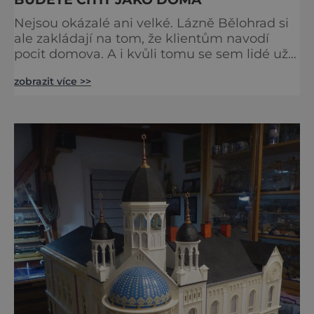
Nejsou okázalé ani velké. Lázně Bělohrad si
ale zakládají na tom, že klientům navodí
pocit domova. A i kvůli tomu se sem lidé už
zhruba 130 let rádi vracejí. Nejsou tu obří
zobrazit více >>
lázeňské koncerty ani velkolepé akce.
Dokonce tu nenajdete ani pravou kolonádu.
Ne že by tu nebyla. Ale mnoho lidí si jí
nevšimne, ani se jí kolonáda vlastně neříká.
Je to pro