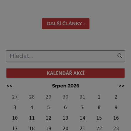
vyhledávaná turisty, kteří si zde mohou učinit
poměrně konkrétní představu o namáhavé
práci tehdejších horníků. [gallery
DALŠÍ ČLÁNKY ›
ids="91631,91630,91632,91633,91634,91635,9
KALENDÁŘ AKCÍ
<<
Srpen 2026
>>
27
28
29
30
31
1
2
3
4
5
6
7
8
9
10
11
12
13
14
15
16
17
18
19
20
21
22
23