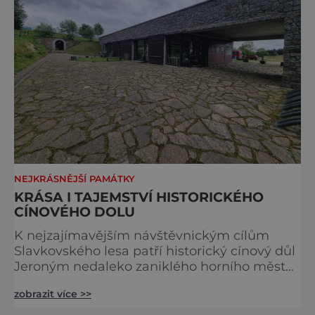
NEJKRÁSNĚJŠÍ PAMÁTKY
KRÁSA I TAJEMSTVÍ HISTORICKÉHO
CÍNOVÉHO DOLU
K nejzajímavějším návštěvnickým cílům
Slavkovského lesa patří historický cínový důl
Jeroným nedaleko zaniklého horního města
Čistá. Dolovat se v něm začalo už ve
zobrazit více >>
středověku. Národní kulturní památka je
dnes přístupná veřejnosti a hojně