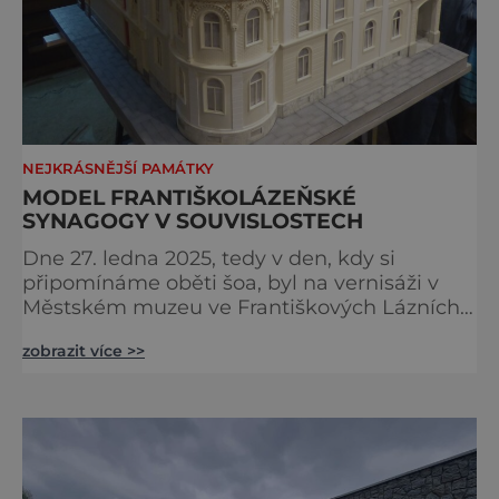
NEJKRÁSNĚJŠÍ PAMÁTKY
MODEL FRANTIŠKOLÁZEŇSKÉ
SYNAGOGY V SOUVISLOSTECH
Dne 27. ledna 2025, tedy v den, kdy si
připomínáme oběti šoa, byl na vernisáži v
Městském muzeu ve Františkových Lázních
představen model synagogy, která byla
zobrazit více >>
nacisty zničena v roce 1938. Do lázeňského
města se tak více než symbolicky vrátil
židovský svatostánek. Autorem modelu je
Bohuslav Karban z Aše. Připomeňme si nyní
některé události spojené s touto významnou
stavbou. [gallery ids="917