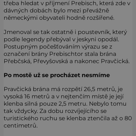
třeba hledat v příjmení Prebisch, která zde v
dávných dobách bylo mezi převážně
německými obyvateli hodně rozšířené.
Jmenoval se tak ostatně i poustevník, který
podle legendy přebýval v jeskyni opodál.
Postupným počešťováním výrazu se z
označení brány Prebischtor stala brána
Přebčská, Převyšovská a nakonec Pravčická.
Po mostě už se procházet nesmíme
Pravčická brána má rozpětí 26,5 metrů, je
vysoká 16 metrů a v nejtenčím místě je její
klenba silná pouze 2,5 metru. Nebylo tomu
tak vždycky. Za dobu rozvíjejícího se
turistického ruchu se klenba ztenčila až o 80
centimetrů.