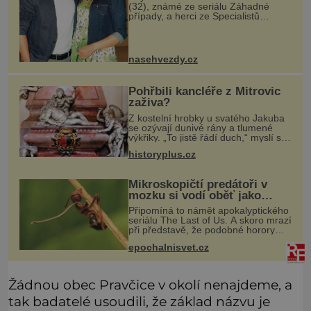
(32), známé ze seriálu Záhadné
případy, a herci ze Specialistů
Martinu Donutilovi (35) narodil mrtvý
syn Matyáš, jako by je to ještě
semklo. A pak se jim narodil syn E
nasehvezdy.cz
Pohřbili kancléře z Mitrovic
zaživa?
Z kostelní hrobky u svatého Jakuba
se ozývají dunivé rány a tlumené
výkřiky. „To jistě řádí duch,“ myslí si
pověrčiví lidé. Ani za dvě kopy grošů
historyplus.cz
by se nikdo neodvážil podzemní
hrobku otevřít a její p
Mikroskopičtí predátoři v
mozku si vodí oběť jako
loutku
Připomíná to námět apokalyptického
seriálu The Last of Us. A skoro mrazí
při představě, že podobné horory
probíhají v přírodě běžně – s tím
epochalnisvet.cz
rozdílem, že nejde pouze o infekce
parazitickou houbou a že
Žádnou obec Pravčice v okolí nenajdeme, a
tak badatelé usoudili, že základ názvu je