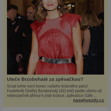
Uteče Brzobohaté za zpěvačkou?
Snad tohle není konec našeho krásného páru!
Hudebník Ondřej Brzobohatý (42) totiž podle všeho až
nebezpečně přilnul k jisté krásce, zpěvačce Sáře
nasehvezdy.cz
Milfajtové (33), která jednou byla hostem v pořadu
Inkognito, kde Ondřej účinkuje. Ondřej Brzobohatý (42).
Hned po natáčení prý za ní přišel s nabídkou, ž