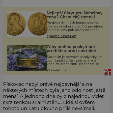
Nejlepší úkryt pro Nobelovy
ceny? Chemický roztok!
Po dvou dlouhých letech otevírá
dveře své laboratoře. Oči prolétnou
po stole, aby pak ulpěly na regálu,
kde se nachází všemožné látky.
epochalnisvet.cz
Hledá žluto-oranžovou tekutinu,
jakmile ji zahlédne, nesmírně se
Žáby mohou poskytnout
protilátku proti smrtelné
otravě měkkýši
Saxitoxin je nervově paralytický jed,
pocházející z řas, sinic a jiných
vodních organismů. Nacházet se
však může i v lidmi konzumovaných
21stoleti.cz
mlžích, jako jsou ústřice nebo slávky.
K příznakům otravy patří
Pískovec nebyl právě nejpevnější a na
některých místech byla jeho odolnost ještě
menší. A jednoho dne bylo najednou vidět
skrz tenkou skalní stěnu. Lidé si ovšem
tohoto unikátu dlouho příliš nevšímali.