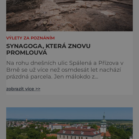
VÝLETY ZA POZNÁNÍM
SYNAGOGA, KTERÁ ZNOVU
PROMLOUVÁ
Na rohu dnešních ulic Spálená a Přízova v
Brně se už více než osmdesát let nachází
prázdná parcela. Jen málokdo z
kolemjdoucích tuší, že právě zde stála jedna
zobrazit více >>
z největších synagog v českých zemích –
monumentální stavba, která byla po
desetiletí symbolem sebevědomé a
prosperující židovské komunity. Brněnská
Velká synagoga byla slavnostně otevřena v
roce 1856, v době, kdy se město proměňovalo
v p