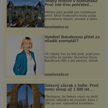
Veselý hřbitov v Rumunsku:
Proč zde třou pohřební
plačky bídu s nouzí?
Hřbitov jako jeviště pro mystérium
smrti. Mezi hrobovými místy půda
promáčená slzami, smutek a vědomí
konečnosti lidské existence. Jsou ale
výjimky, kde pohřební plačky smutně
epochaplus.cz
žmoulají kapesníky nikol
Vyměnil Batulkovou přítel za
mladší exemplář?
Už nějaký čas se lidé ptali, jestli jsou
herečka ze seriálu Slunečná Dana
Batulková (68) a její partner, režisér
Ondřej Zajíc (56), ještě vůbec spolu.
Herečka od sebe přítele od samého
začátku odháně
nasehvezdy.cz
Železný zázrak z Indie: Proč
tento sloup už 1 600 let
nezná rez?
Představa, že železo musí na dešti
během několika let zrezivět, bere v
Dillí za své. Uprostřed komplexu
Qutb stojí více než sedm metrů