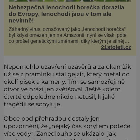
Nebezpečná lenochodí horečka dorazila
do Evropy, lenochodi jsou v tom ale
nevinně!
Záhadný virus, označovaný jako „lenochodí horečka“
byl kdysi omezen jen na Amazonii, nyní se však, poté
co prošel genetickými změnami, díky kterým je silnější,
21stoleti.cz
šíří po celé Americe a první případy se objevily už i v
Evropě. Máme se bát? Virus oropouche (čti oropuče),
jak se odborně nazývá, byl až do
Nepomohlo uzavření uzávěrů a za okamžik
už se z pramínku stal gejzír, který metal do
okolí písek a kameny. Tím se samozřejmě
otvor ve hrázi jen zvětšoval. Ještě kolem
čtvrté odpoledne nikdo netušil, k jaké
tragédii se schyluje.
Obce pod přehradou dostaly jen
upozornění, že „nějaký čas korytem poteče
více vody“. Zanedlouho se ukázalo, jak