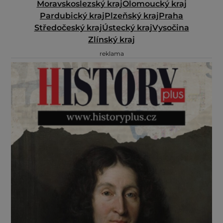
Moravskoslezský kraj
Olomoucký kraj
Pardubický kraj
Plzeňský kraj
Praha
Středočeský kraj
Ústecký kraj
Vysočina
Zlínský kraj
reklama