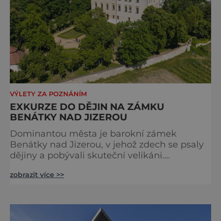
VÝLETY ZA POZNÁNÍM
EXKURZE DO DĚJIN NA ZÁMKU
BENÁTKY NAD JIZEROU
Dominantou města je barokní zámek
Benátky nad Jizerou, v jehož zdech se psaly
dějiny a pobývali skuteční velikáni.
Fenomenální dánský astronom Tycho Brahe
zobrazit více >>
tu prováděl svá slavná astronomická měření
a za zavřenými dveřmi laboratoří hledal
elixíry pro lidstvo. Došlo zde i k osudové
spolupráci s jeho přítelem, slavným Janem
Keplerem. Tímto historickým setkáním je