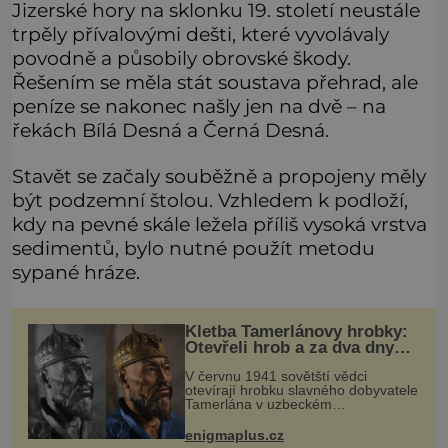
Jizerské hory na sklonku 19. století neustále
trpěly přívalovými dešti, které vyvolávaly
povodně a působily obrovské škody.
Řešením se měla stát soustava přehrad, ale
peníze se nakonec našly jen na dvě – na
řekách Bílá Desná a Černá Desná.
Stavět se začaly souběžně a propojeny měly
být podzemní štolou. Vzhledem k podloží,
kdy na pevné skále ležela příliš vysoká vrstva
sedimentů, bylo nutné použít metodu
sypané hráze.
Kletba Tamerlánovy hrobky:
Otevřeli hrob a za dva dny
začala invaze do SSSR.
V červnu 1941 sovětští vědci
Náhoda, nebo varování?
otevírají hrobku slavného dobyvatele
Tamerlána v uzbeckém
Samarkandu. O dva dny později
nacistické Německo zahajuje operaci
enigmaplus.cz
Barbarossa a napadá Sovětský svaz.