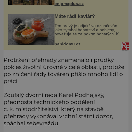
vysoký železný sloup, který už
enigmaplus.cz
přibližně 1 600 let odolává počasí
Máte rádi kaviár?
Ten pravý je odjakživa označován
jako symbol bohatství a noblesy,
považuje se za pokrm bohatých. K
mání jsou levnější varianty, některé
jsou ale dobarvovány a obsahují
panidomu.cz
aditiva. Kaviár jsou jikr
Protržení přehrady znamenalo i prudký
pokles životní úrovně v celé oblasti, protože
po zničení řady továren přišlo mnoho lidí o
práci.
Zoufalý dvorní rada Karel Podhajský,
přednosta technického oddělení
c. k. místodržitelství, který na stavbě
přehrady vykonával vrchní státní dozor,
spáchal sebevraždu.