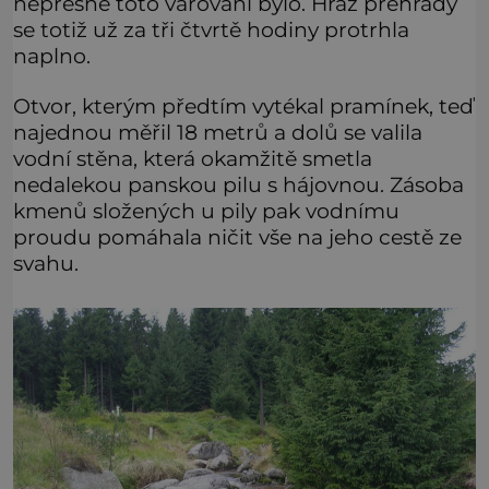
nepřesné toto varování bylo. Hráz přehrady
se totiž už za tři čtvrtě hodiny protrhla
naplno.
Otvor, kterým předtím vytékal pramínek, teď
najednou měřil 18 metrů a dolů se valila
vodní stěna, která okamžitě smetla
nedalekou panskou pilu s hájovnou. Zásoba
kmenů složených u pily pak vodnímu
proudu pomáhala ničit vše na jeho cestě ze
svahu.