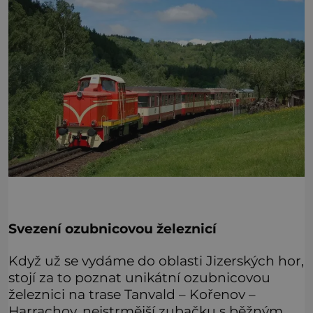
Svezení ozubnicovou železnicí
Když už se vydáme do oblasti Jizerských hor,
stojí za to poznat unikátní ozubnicovou
železnici na trase Tanvald – Kořenov –
Harrachov, nejstrmější zubačku s běžným