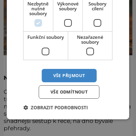
Nezbytně
Výkonové
Soubory
nutné
soubory
cílení
soubory
Funkční soubory
Nezařazené
soubory
VŠE PŘIJMOUT
Netopýři mají přednost
Okolí protržené přehrady je dnes pro zájem
VŠE ODMÍTNOUT
turistů přizpůsobeno. Lesy byly zbaveny
náletových stromů, je tu zřízena pevná lávka
ZOBRAZIT PODROBNOSTI
spojující oba břehy přehrady a schody pro
snadnější sestup k řece, na dno bývalé
přehrady.