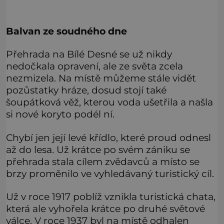
Balvan ze soudného dne
Přehrada na Bílé Desné se už nikdy
nedočkala opravení, ale ze světa zcela
nezmizela. Na místě můžeme stále vidět
pozůstatky hráze, dosud stojí také
šoupátková věž, kterou voda ušetřila a našla
si nové koryto podél ní.
Chybí jen její levé křídlo, které proud odnesl
až do lesa. Už krátce po svém zániku se
přehrada stala cílem zvědavců a místo se
brzy proměnilo ve vyhledávaný turistický cíl.
Už v roce 1917 poblíž vznikla turistická chata,
která ale vyhořela krátce po druhé světové
válce. V roce 1937 byl na místě odhalen