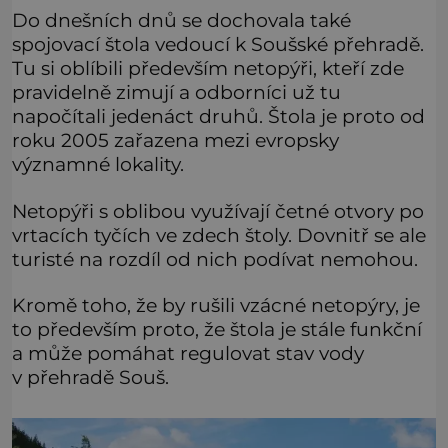
Do dnešních dnů se dochovala také
spojovací štola vedoucí k Soušské přehradě.
Tu si oblíbili především netopýři, kteří zde
pravidelně zimují a odborníci už tu
napočítali jedenáct druhů. Štola je proto od
roku 2005 zařazena mezi evropsky
významné lokality.
Netopýři s oblibou využívají četné otvory po
vrtacích tyčích ve zdech štoly. Dovnitř se ale
turisté na rozdíl od nich podívat nemohou.
Kromě toho, že by rušili vzácné netopýry, je
to především proto, že štola je stále funkční
a může pomáhat regulovat stav vody
v přehradě Souš.