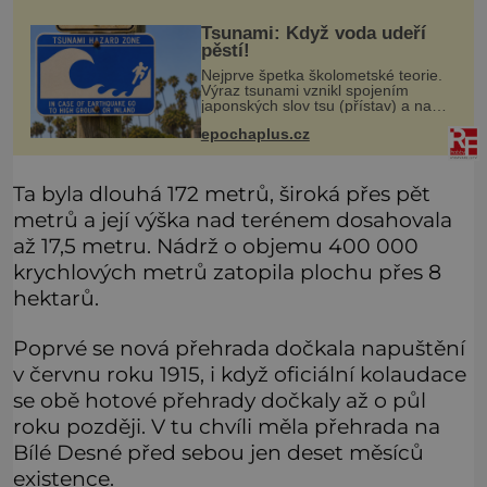
Shoda dat je
Tsunami: Když voda udeří
pěstí!
Nejprve špetka školometské teorie.
Výraz tsunami vznikl spojením
japonských slov tsu (přístav) a nami
(vlna). Jedná se o dlouhou vlnu,
epochaplus.cz
která je na volném moři takřka
nepostřehnutelná. Ačkoli je vlnová
Ta byla dlouhá 172 metrů, široká přes pět
metrů a její výška nad terénem dosahovala
až 17,5 metru. Nádrž o objemu 400 000
krychlových metrů zatopila plochu přes 8
hektarů.
Poprvé se nová přehrada dočkala napuštění
v červnu roku 1915, i když oficiální kolaudace
se obě hotové přehrady dočkaly až o půl
roku později. V tu chvíli měla přehrada na
Bílé Desné před sebou jen deset měsíců
existence.