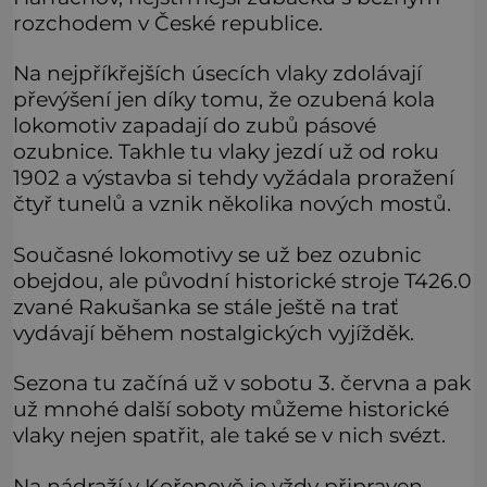
rozchodem v České republice.
Na nejpříkřejších úsecích vlaky zdolávají
převýšení jen díky tomu, že ozubená kola
lokomotiv zapadají do zubů pásové
ozubnice. Takhle tu vlaky jezdí už od roku
1902 a výstavba si tehdy vyžádala proražení
čtyř tunelů a vznik několika nových mostů.
Současné lokomotivy se už bez ozubnic
obejdou, ale původní historické stroje T426.0
zvané Rakušanka se stále ještě na trať
vydávají během nostalgických vyjížděk.
Sezona tu začíná už v sobotu 3. června a pak
už mnohé další soboty můžeme historické
vlaky nejen spatřit, ale také se v nich svézt.
Na nádraží v Kořenově je vždy připraven