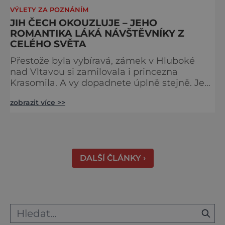
VÝLETY ZA POZNÁNÍM
JIH ČECH OKOUZLUJE – JEHO
ROMANTIKA LÁKÁ NÁVŠTĚVNÍKY Z
CELÉHO SVĚTA
Přestože byla vybíravá, zámek v Hluboké
nad Vltavou si zamilovala i princezna
Krasomila. A vy dopadnete úplně stejně. Je
totiž jedním z nejkrásnějších u nás. Vypadá
zobrazit více >>
jako nazdobený bílý dort na svatební tabuli.
Právě proto tam proudí desítky tisíc turistů.
Zámek, který najdete 9 kilometrů od
Českých Budějovic, byl inspirován anglickým
královským
DALŠÍ ČLÁNKY ›