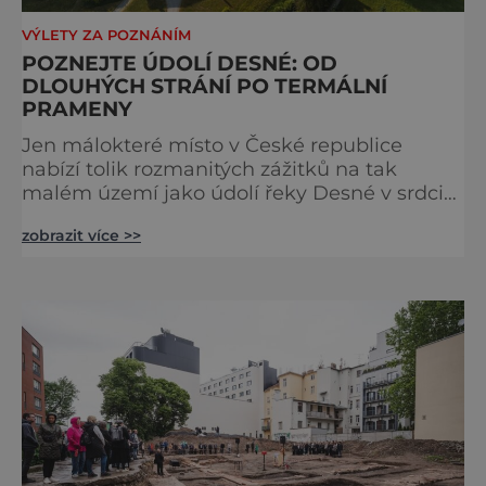
VÝLETY ZA POZNÁNÍM
POZNEJTE ÚDOLÍ DESNÉ: OD
DLOUHÝCH STRÁNÍ PO TERMÁLNÍ
PRAMENY
Jen málokteré místo v České republice
nabízí tolik rozmanitých zážitků na tak
malém území jako údolí řeky Desné v srdci
Jeseníků. Během jediného dne můžete
zobrazit více >>
nahlédnout do útrob jedné z
nejvýznamnějších vodních elektráren v
Evropě, vydat se na horské hřebeny, projet se
na koloběžce a den zakončit poznáváním
památek ve Velkých Losinách nebo v
termálním parku. [caption
id="attachment_92379" align="