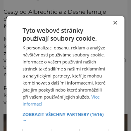
Cesty od Albrechtic a z Desné lemuje
dvanáct dřevěných soch jako moderní
×
Křížová cesta připomínající dávné události.
Tyto webové stránky
používají soubory cookie.
Naučná stezka začíná u zvoničky v Desné,
která současně znázorňuje výšku hladiny 18.
K personalizaci obsahu, reklam a analýze
září 1916. Zvonička je vysoká čtyři metry,
návštěvnosti používáme soubory cookie.
vytvořil ji v roce 2014 během setkání řezbářů
Informace o vašem používání našich
v Desné Lukáš Róka ze Smržovky a zaujme
stránek také sdílíme s našimi reklamními
neobvyklým vzhledem.
a analytickými partnery, kteří je mohou
kombinovat s dalšími informacemi, které
Připomíná totiž jeden z pokroucených
jste jim poskytli nebo které shromáždili
kmenů, které se při tragédii valily
při vašem používání jejich služeb.
Více
v rozbouřených vlnách.
informací
ZOBRAZIT VŠECHNY PARTNERY
(1616)
→