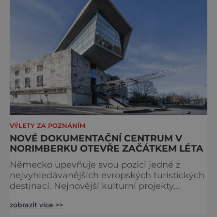
inspirována i zážitková mobilní detek
VÝLETY ZA POZNÁNÍM
NOVÉ DOKUMENTAČNÍ CENTRUM V
NORIMBERKU OTEVŘE ZAČÁTKEM LÉTA
Německo upevňuje svou pozici jedné z
nejvyhledávanějších evropských turistických
destinací. Nejnovější kulturní projekty,
otevření inovativních muzeí a velkolepé
zobrazit více >>
rekonstrukce historických památek přitahují