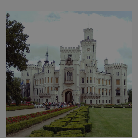
návštěvníky z celého světa. V nadcházejících
měsících se zde propojí kultura, historie i
moderní zážitky do jedinečné nabídky
turistických míst – přinášíme jejich výběr. Po
přibližně pětileté