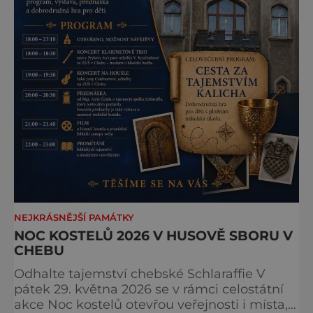
NEJKRÁSNĚJŠÍ PAMÁTKY
NOC KOSTELŮ 2026 V HUSOVĚ SBORU V
CHEBU
Odhalte tajemství chebské Schlaraffie V
pátek 29. května 2026 se v rámci celostátní
akce Noc kostelů otevřou veřejnosti i místa,