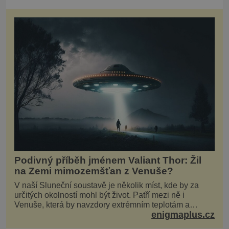
Podivný příběh jménem Valiant Thor: Žil
na Zemi mimozemšťan z Venuše?
V naší Sluneční soustavě je několik míst, kde by za
určitých okolností mohl být život. Patří mezi ně i
Venuše, která by navzdory extrémním teplotám a
enigmaplus.cz
smrtícímu složení atmosféry teoreticky mohla ukrývat
životní formy. Potvrzovat to má i podivný příběh muže