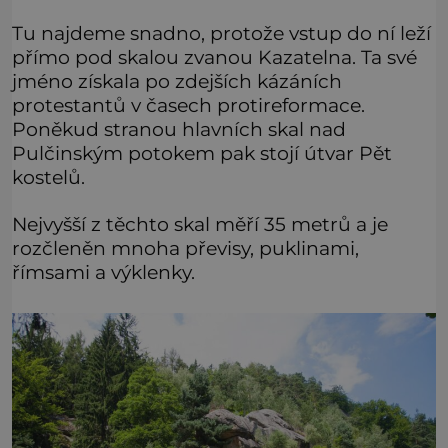
jménem Valiant Thor. Opravdu šlo o mimozem
Tu najdeme snadno, protože vstup do ní leží
přímo pod skalou zvanou Kazatelna. Ta své
jméno získala po zdejších kázáních
protestantů v časech protireformace.
Poněkud stranou hlavních skal nad
Pulčinským potokem pak stojí útvar Pět
kostelů.
Nejvyšší z těchto skal měří 35 metrů a je
rozčleněn mnoha převisy, puklinami,
římsami a výklenky.