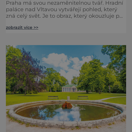
Praha má svou nezaměnitelnou tvář. Hradní
paláce nad Vltavou vytvářejí pohled, který
zná celý svět. Je to obraz, který okouzluje po
staletí a nikdy nezevšední. Neexistuje snad
zobrazit více >>
jediný Čech, který by ho neznal. Pražský hrad
se objevuje na pohlednicích, ve filmech i na
fotkách. A kdo si plánuje výlet do naší
metropole, má ho na seznamu mí