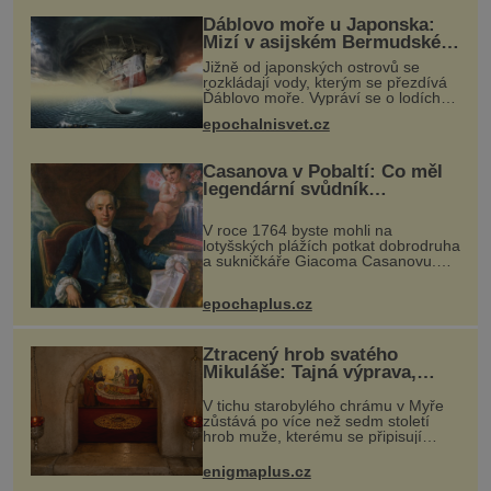
Ďáblovo moře u Japonska:
Mizí v asijském Bermudském
trojúhelníku lodě ve spárech
Jižně od japonských ostrovů se
neznámé síly?
rozkládají vody, kterým se přezdívá
Ďáblovo moře. Vypráví se o lodích
mizejících beze stopy, podivných
epochalnisvet.cz
světlech, zrádných proudech i
mořských dracích, kteří měli tyto ko
Casanova v Pobaltí: Co měl
legendární svůdník
společného se svobodnými
zednáři?
V roce 1764 byste mohli na
lotyšských plážích potkat dobrodruha
a sukničkáře Giacoma Casanovu.
Jeho cesta k Baltskému moři však
nebyla turistickým výletem, ale ryze
epochaplus.cz
pracovní cestou se zištnými úmysly.
Ztracený hrob svatého
Mikuláše: Tajná výprava,
která odnesla nejslavnější
V tichu starobylého chrámu v Myře
relikvii do Itálie
zůstává po více než sedm století
hrob muže, kterému se připisují
zázraky, pomoc chudým i záchrana
námořníků v bouřích. Pak ale
enigmaplus.cz
přichází rok 1087 a klidné místo se