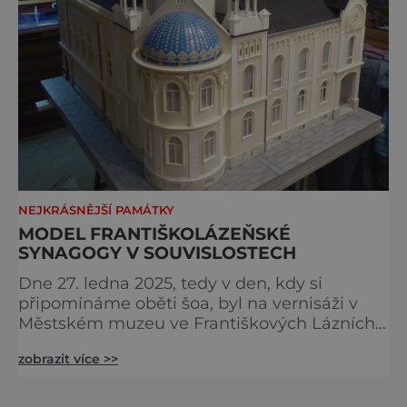
NEJKRÁSNĚJŠÍ PAMÁTKY
MODEL FRANTIŠKOLÁZEŇSKÉ
SYNAGOGY V SOUVISLOSTECH
Dne 27. ledna 2025, tedy v den, kdy si
připomínáme oběti šoa, byl na vernisáži v
Městském muzeu ve Františkových Lázních
představen model synagogy, která byla
zobrazit více >>
nacisty zničena v roce 1938. Do lázeňského
města se tak více než symbolicky vrátil
židovský svatostánek. Autorem modelu je