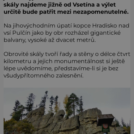
skály najdeme jižně od Vsetína a výlet
určitě bude patřit mezi nezapomenutelné.
Na jihovýchodním úpatí kopce Hradisko nad
vsí Pulčín jako by obr rozházel gigantické
balvany, vysoké až dvacet metrů.
Obrovité skály tvoří řady a stěny o délce čtvrt
kilometru a jejich monumentálnost si ještě
lépe uvědomíme, představíme-li si je bez
všudypřítomného zalesnění.