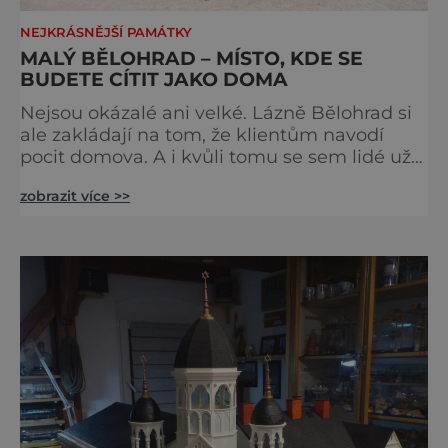
NEJKRÁSNĚJŠÍ PAMÁTKY
MALÝ BĚLOHRAD – MÍSTO, KDE SE
BUDETE CÍTIT JAKO DOMA
Nejsou okázalé ani velké. Lázně Bělohrad si
ale zakládají na tom, že klientům navodí
pocit domova. A i kvůli tomu se sem lidé už
zhruba 130 let rádi vracejí. Nejsou tu obří
zobrazit více >>
lázeňské koncerty ani velkolepé akce.
Dokonce tu nenajdete ani pravou kolonádu.
Ne že by tu nebyla. Ale mnoho lidí si jí
nevšimne, ani se jí kolonáda vlastně neříká.
Je to pro