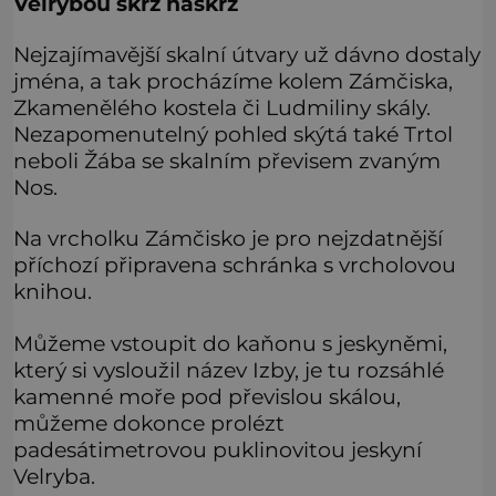
Velrybou skrz naskrz
Nejzajímavější skalní útvary už dávno dostaly
jména, a tak procházíme kolem Zámčiska,
Zkamenělého kostela či Ludmiliny skály.
Nezapomenutelný pohled skýtá také Trtol
neboli Žába se skalním převisem zvaným
Nos.
Na vrcholku Zámčisko je pro nejzdatnější
příchozí připravena schránka s vrcholovou
knihou.
Můžeme vstoupit do kaňonu s jeskyněmi,
který si vysloužil název Izby, je tu rozsáhlé
kamenné moře pod převislou skálou,
můžeme dokonce prolézt
padesátimetrovou puklinovitou jeskyní
Velryba.