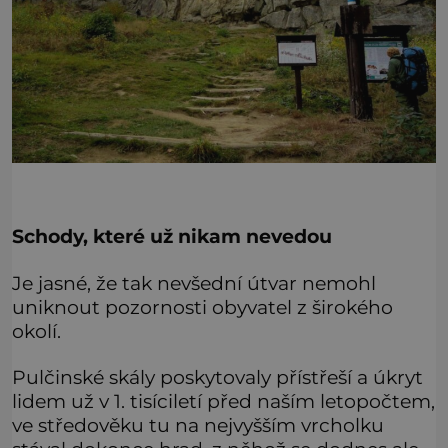
Schody, které už nikam nevedou
Je jasné, že tak nevšední útvar nemohl
uniknout pozornosti obyvatel z širokého
okolí.
Pulčinské skály poskytovaly přístřeší a úkryt
lidem už v 1. tisíciletí před naším letopočtem,
ve středověku tu na nejvyšším vrcholku