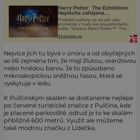
měn
Harry Potter: The Exhibition.
Neplecha zahájena…
Pražské Letňany se na půl roku
proměnily v malý kus kouzelnického
světa. Výstava Harry Potter™: The
Exhibition přivezla do Česka
21stoleti.cz
originální filmové kostýmy a rekvizity,
Bradavice, Hagridovu chýši i uč
Nejvíce jich tu bývá v únoru a od obyčejných
se liší zejména tím, že mají žlutou, oranžovou
nebo hnědou barvu. Je to způsobeno
mikroskopickou sněžnou řasou, která se
vyskytuje v ledu.
K Pulčinským skalám se dostaneme nejlépe
po červené turistické značce z Pulčína, kde
je placené parkoviště. odtud je to ke skalám
přibližně 600 metrů. Využít ale můžeme
také modrou značku z Lidečka.