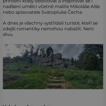
přírodní krásy obdivovat a inspirovat se i
nadšení umělci včetně malíře Mikoláše Alše
nebo spisovatele Svatopluka Čecha.
A dnes je všechny vystřídali turisté, kteří se
zdejší romantiky nemohou nabažit. Není
divu.