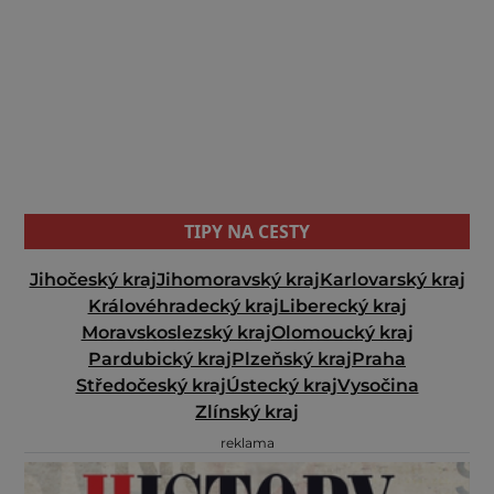
TIPY NA CESTY
Jihočeský kraj
Jihomoravský kraj
Karlovarský kraj
Královéhradecký kraj
Liberecký kraj
Moravskoslezský kraj
Olomoucký kraj
Pardubický kraj
Plzeňský kraj
Praha
Středočeský kraj
Ústecký kraj
Vysočina
Zlínský kraj
reklama