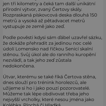
jen tři kilometry a čeká tam další unikátní
přírodní výtvor, zvaný Čertovy skály.
Rozpraskaná pískovcová deska dlouhá 150
metrů a vysoká až pětadvacet metrů
vystupuje ze země jako zeď.
Podle pověsti kdysi sám ďábel uzavřel sázku,
že dokáže přehradit za jedinou noc celé
údolí Lomensko nad říčkou Senicí skalní
stěnou. Svůj úkol ale do ranního kuropění
nezvládl, a tak jeho zeď zůstala
nedokončena.
Útvar, kterému se také říká Čertova stěna,
dnes slouží pro trénink horolezců, ale
užijeme si ho i jako pouzí pozorovatelé.
Můžeme tak lépe obdivovat třeba jeho
nejvyšší vrcholky, které nesou jména jako
Kolébka, Plochá či Hladká.