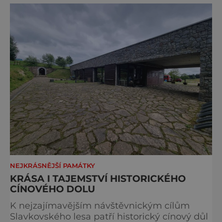
Bohuslav Karban z Aše. Připomeňme si nyní
některé události spojené s touto významnou
stavbou. [gallery ids="917
NEJKRÁSNĚJŠÍ PAMÁTKY
KRÁSA I TAJEMSTVÍ HISTORICKÉHO
CÍNOVÉHO DOLU
K nejzajímavějším návštěvnickým cílům
Slavkovského lesa patří historický cínový důl