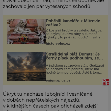
stával dokonce hrad, z něhož se dodnes ale
zachovalo jen pár vytesaných schodů.
Pohřbili kancléře z Mitrovic
zaživa?
Z kostelní hrobky u svatého Jakuba
se ozývají dunivé rány a tlumené
výkřiky. „To jistě řádí duch,“ myslí si
pověrčiví lidé. Ani za dvě kopy grošů
historyplus.cz
by se nikdo neodvážil podzemní
hrobku otevřít a její p
Strašidelná pláž Dumas: Je
černý písek podhoubím, ze
kterého roste zlo?
V indickém svazovém státu Gudžarát
se nachází část pobřeží, které má
hodně temnou pověst. Jistě k tomu
přispívá i černý písek této pláže.
Proč má pláž takové netypické
enigmaplus.cz
zbarvení? Nakolik jsou pravdivé
Úkryt tu nacházeli zbojníci i vesničané
v dobách nepřátelských nájezdů,
v klidnějších časech pak přicházeli zdejší