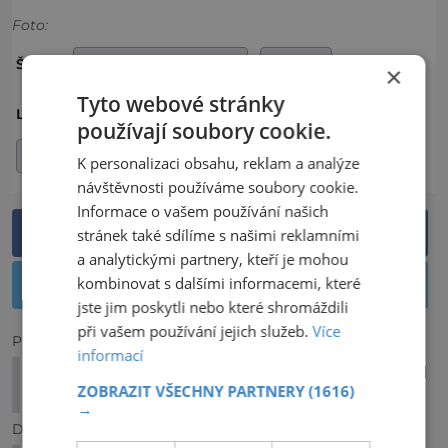
Foto:
PULČÍNSKÉ SKÁLY
SKÁLY
ŠTÍTKY:
×
Tyto webové stránky
ČESKO
OKRES ZLÍN
LOKALITA:
používají soubory cookie.
ZLÍNSKÝ KRAJ
K personalizaci obsahu, reklam a analýze
návštěvnosti používáme soubory cookie.
Informace o vašem používání našich
Sdílet na Facebooku
stránek také sdílíme s našimi reklamními
a analytickými partnery, kteří je mohou
kombinovat s dalšími informacemi, které
Sdílet na Twitteru
jste jim poskytli nebo které shromáždili
při vašem používání jejich služeb.
Více
Předchozí článek
informací
Bismarckova rozhledna: Znovuobjevený výhled
ZOBRAZIT VŠECHNY PARTNERY
(1616)
po kraji
→
Další článek