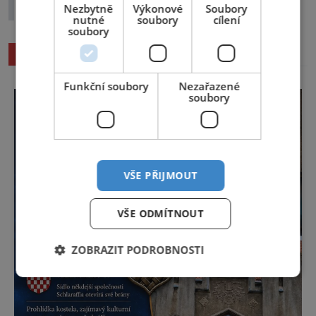
Nezbytně
Výkonové
Soubory
Byl Obří hrad legendární svatyní Keltů?
nutné
soubory
cílení
soubory
SOUVISEJÍCÍ ČLÁNKY
Funkční soubory
Nezařazené
soubory
VŠE PŘIJMOUT
VŠE ODMÍTNOUT
ZOBRAZIT PODROBNOSTI