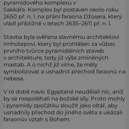
pyramidového komplexu v
Sakkáře. Komplex byl postaven okolo roku
2650 př. n. l. na přání faraona Džosera, který
vládl přibližně v letech 2635–2611 př. n. l.
Stavba byla svěřena slavnému architektovi
Imhotepovi, který byl prohlášen za vůbec
prvního tvůrce pyramidálních staveb
v architektuře, tedy již výše zmíněných
mastab. A o nichž již víme, že měly
symbolizovat a usnadnit přechod faraonů na
nebesa.
V té době navíc Egypťané neudělali nic, aniž
by se nespoléhali na božské síly. Proto mohly
i pyramidy zpočátku sloužit jako oltář, aby
usnadnily přechod do jiného světa a ukázali
faraonův vztah s Bohem.