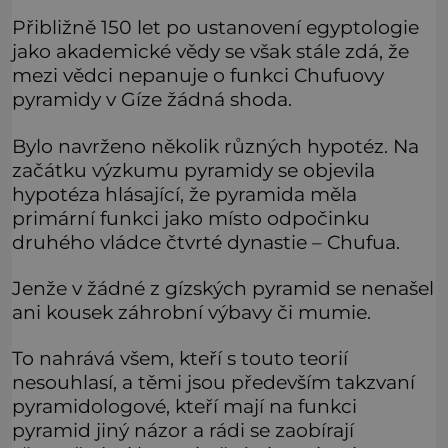
Přibližně 150 let po ustanovení egyptologie
jako akademické vědy se však stále zdá, že
mezi vědci nepanuje o funkci Chufuovy
pyramidy v Gíze žádná shoda.
Bylo navrženo několik různých hypotéz. Na
začátku výzkumu pyramidy se objevila
hypotéza hlásající, že pyramida měla
primární funkci jako místo odpočinku
druhého vládce čtvrté dynastie – Chufua.
Jenže v žádné z gízských pyramid se nenašel
ani kousek záhrobní výbavy či mumie.
To nahrává všem, kteří s touto teorií
nesouhlasí, a těmi jsou především takzvaní
pyramidologové, kteří mají na funkci
pyramid jiný názor a rádi se zaobírají