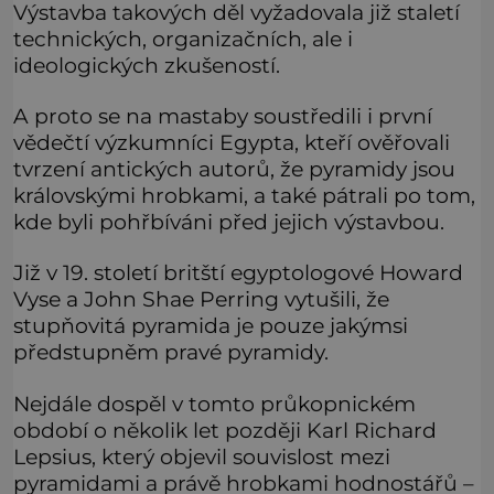
Výstavba takových děl vyžadovala již staletí
technických, organizačních, ale i
ideologických zkušeností.
A proto se na mastaby soustředili i první
vědečtí výzkumníci Egypta, kteří ověřovali
tvrzení antických autorů, že pyramidy jsou
královskými hrobkami, a také pátrali po tom,
kde byli pohřbíváni před jejich výstavbou.
Již v 19. století britští egyptologové Howard
Vyse a John Shae Perring vytušili, že
stupňovitá pyramida je pouze jakýmsi
předstupněm pravé pyramidy.
Nejdále dospěl v tomto průkopnickém
období o několik let později Karl Richard
Lepsius, který objevil souvislost mezi
pyramidami a právě hrobkami hodnostářů –