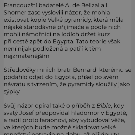
Francouzští badatelé A. de Belizal a L.
Shomer zase vyslovili názor, že mohla
existovat kopie Velké pyramidy, která měla
nějaké starodávné přijímače a podle nich
mohli námořníci na lodích držet kurz
při cestě zpět do Egypta. Tato teorie však
není nijak podložená a patří k těm
nejzmatenějším.
Středověky mnich bratr Bernard, kterému se
podařilo odjet do Egypta, přišel po svém
návratu s tvrzením, že pyramidy sloužily jako
sýpky.
Svůj názor opíral také o příběh z
Bible
, kdy
svatý Josef předpovídal hladomor v Egyptě,
a radil proto faraonovi, aby vybudoval věže,
ve kterých bude možné skladovat velké
množství potravin na dobu, až přijdou ty