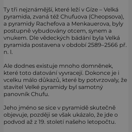
Ty tři nejznámější, které leží v Gíze – Velká
pyramida, zvaná též Chufuova (Cheopsova),
a pyramidy Rachefova a Menkauerova, byly
postupně vybudovány otcem, synem a
vnukem. Dle vědeckých bádání byla Velká
pyramida postavena v období 2589–2566 př.
n. l.
Ale dodnes existuje mnoho domněnek,
které toto datování vyvracejí. Dokonce je i
vcelku málo důkazů, které by potvrzovaly, že
stavitel Velké pyramidy byl samotný
panovník Chufu.
Jeho jméno se sice v pyramidě skutečně
objevuje, později se však ukázalo, že jde o
podvod až z 19. století našeho letopočtu.