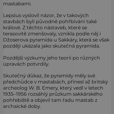
mastabami.
Lepsius vyslovil názor, že v takových
stavbách byli původně pohřbíváni také
králové. Z těchto nástaveb, které se
terasovitě zmenšovaly, vznikla podle něj i
Džoserova pyramida u Sakkáry, která se však
později ukázala jako skutečná pyramida.
Pozdější výzkumy jeho teorii po různých
úpravách potvrdily.
Skutečný důkaz, že pyramidy měly své
předchůdce v mastabách, přinesl až britský
archeolog W. B. Emery, který vedl v letech
1935–1956 rozsáhlý průzkum sakkárského
pohřebiště a objevil tam řadu mastab z
archaické doby.