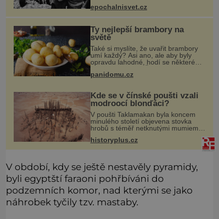
škole, kterou dobře zná, tentokrát
epochalnisvet.cz
nevidí budovu ani spolužáky. Místo
nich se před ní tyčí cosi temn
Ty nejlepší brambory na
světě
Také si myslíte, že uvařit brambory
umí každý? Asi ano, ale aby byly
opravdu lahodné, hodí se některé
jednoduché triky. Že jsou různé
panidomu.cz
varné typy od A, tedy na saláty, po D
na kaši, určitě víte, takže
Kde se v čínské poušti vzali
modroocí blonďáci?
V poušti Taklamakan byla koncem
minulého století objevena stovka
hrobů s téměř netknutými mumiemi.
Všichni mrtví byli pohřbeni s úctou a
historyplus.cz
četnými milodary. Asi nejvíc přitom
vědce zaujal hrob tříměsíčn
V období, kdy se ještě nestavěly pyramidy,
byli egyptští faraoni pohřbíváni do
podzemních komor, nad kterými se jako
náhrobek tyčily tzv. mastaby.