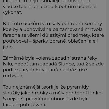
faraona co nejdokonaleji zachováno, a
vládce tak mohl cestu k bohům úspěšně
vykonat.
K těmto účelům vznikaly pohřební komory,
kde byla uchovávána balzamovaná mrtvola
faraona se všemi důležitými předměty, které
potřeboval – šperky, zbraně, oblečení ale i
jídlo.
Záměrně byla volena západní strana řeky
Nilu, neboť tam zapadá Slunce, tudíž se zde
podle starých Egypťanů nachází říše
mrtvých.
Tou nejznámější teorií je, že pyramidy
sloužily jako hrobky a měly pohřební funkci.
S největší pravděpodobností zde byli i
faraoni pohřbíváni.