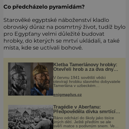
Co předcházelo pyramidám?
Starověké egyptské náboženství kladlo
obrovský důraz na posmrtný život, tudíž bylo
pro Egypťany velmi důležité budovat
hrobky, do kterých se mrtví ukládali, a také
místa, kde se uctívali bohové.
Kletba Tamerlánovy hrobky:
Otevřeli hrob a za dva dny
začala invaze do SSSR.
V červnu 1941 sovětští vědci
Náhoda, nebo varování?
otevírají hrobku slavného dobyvatele
Tamerlána v uzbeckém
Samarkandu. O dva dny později
nacistické Německo zahajuje operaci
enigmaplus.cz
Barbarossa a napadá Sovětský svaz.
Shoda dat je
Tragédie v Aberfanu:
Předpověděla dívka smrtící
sesuv půdy?
Ráno odchází do školy jako tisíce
jiných dětí. Ještě předtím se ale
svěří matce s podivným snem. Ve