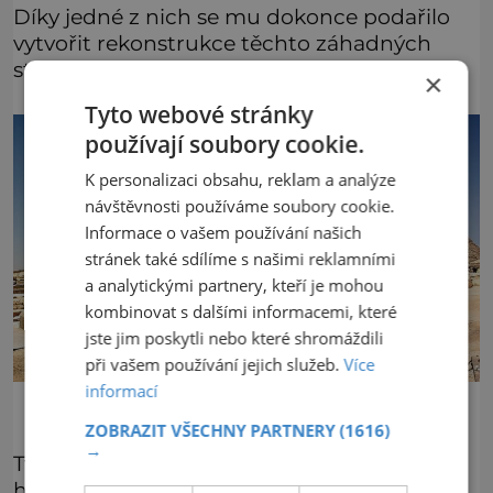
Díky jedné z nich se mu dokonce podařilo
vytvořit rekonstrukce těchto záhadných
staveb.
×
Tyto webové stránky
používají soubory cookie.
K personalizaci obsahu, reklam a analýze
návštěvnosti používáme soubory cookie.
Informace o vašem používání našich
stránek také sdílíme s našimi reklamními
a analytickými partnery, kteří je mohou
kombinovat s dalšími informacemi, které
jste jim poskytli nebo které shromáždili
při vašem používání jejich služeb.
Více
informací
ZOBRAZIT VŠECHNY PARTNERY
(1616)
→
Tvar jehlanu, který staří Egypťané zvolili pro
hrobku panovníka, nebyl rozhodně nijak