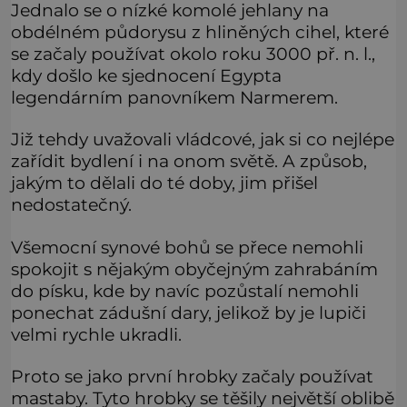
Jednalo se o nízké komolé jehlany na
obdélném půdorysu z hliněných cihel, které
se začaly používat okolo roku 3000 př. n. l.,
kdy došlo ke sjednocení Egypta
legendárním panovníkem Narmerem.
Již tehdy uvažovali vládcové, jak si co nejlépe
zařídit bydlení i na onom světě. A způsob,
jakým to dělali do té doby, jim přišel
nedostatečný.
Všemocní synové bohů se přece nemohli
spokojit s nějakým obyčejným zahrabáním
do písku, kde by navíc pozůstalí nemohli
ponechat zádušní dary, jelikož by je lupiči
velmi rychle ukradli.
Proto se jako první hrobky začaly používat
mastaby. Tyto hrobky se těšily největší oblibě