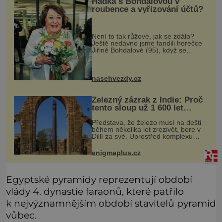
Hádka s Bohdalovou v
roubence a vyřizování účtů?
Není to tak růžové, jak se zdálo?
Ještě nedávno jsme fandili herečce
Jiřině Bohdalové (95), když se
povídalo, že snad tráví léto na své
roubené chalupě v Českém ráji s
přítelem, slovenským podnikatele
nasehvezdy.cz
Železný zázrak z Indie: Proč
tento sloup už 1 600 let
nezná rez?
Představa, že železo musí na dešti
během několika let zrezivět, bere v
Dillí za své. Uprostřed komplexu
Qutb stojí více než sedm metrů
vysoký železný sloup, který už
enigmaplus.cz
přibližně 1 600 let odolává počasí
Egyptské pyramidy reprezentují období
vlády 4. dynastie faraonů, které patřilo
k nejvýznamnějším období stavitelů pyramid
vůbec.