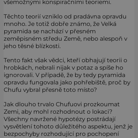
všemožnými konspiračními teoriemi.
Těchto teorií vzniklo od pradávna opravdu
mnoho. Je totiž dobře známo, že Velká
pyramida se nachází v přesném
zeměpisném středu Země, nebo alespoň v
jeho těsné blízkosti.
Tento fakt však vědci, kteří obhajují teorii o
hrobkách, nebrali nijak v potaz a spíše ho
ignorovali. V případě, že by tedy pyramida
opravdu fungovala jako pohřebiště, proč by
Chufu vybral přesně toto místo?
Jak dlouho trvalo Chufuovi prozkoumat
Zemi, aby mohl rozhodnout o lokaci?
Všechny navržené hypotézy postrádají
vysvětlení tohoto důležitého aspektu, jenž je
bezpochyby rozhodující pro pochopení