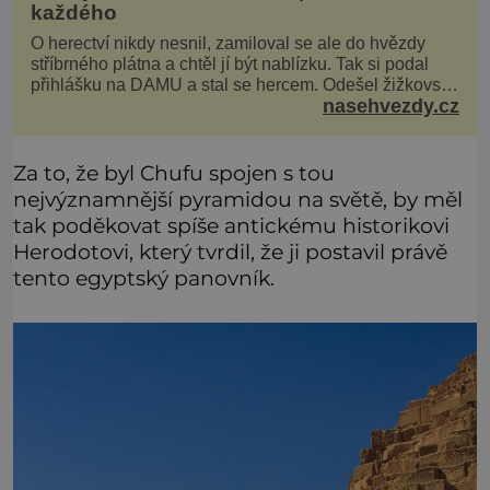
každého
O herectví nikdy nesnil, zamiloval se ale do hvězdy
stříbrného plátna a chtěl jí být nablízku. Tak si podal
přihlášku na DAMU a stal se hercem. Odešel žižkovský
nasehvezdy.cz
matador, který všude rozdával humor, i když jemu
samotnému do smíchu zrovna nebylo. Do poslední
chvíle bojoval hlavně svým optimismem a vti
Za to, že byl Chufu spojen s tou
nejvýznamnější pyramidou na světě, by měl
tak poděkovat spíše antickému historikovi
Herodotovi, který tvrdil, že ji postavil právě
tento egyptský panovník.