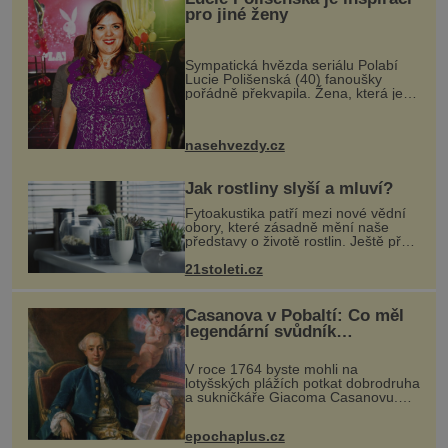
pro jiné ženy
Sympatická hvězda seriálu Polabí
Lucie Polišenská (40) fanoušky
pořádně překvapila. Žena, která je
známa svou přirozeností a na
okázalou módu si příliš nepotrpí, se
vůbec poprvé postavila před objekti
nasehvezdy.cz
Jak rostliny slyší a mluví?
Fytoakustika patří mezi nové vědní
obory, které zásadně mění naše
představy o životě rostlin. Ještě před
několika desetiletími byly rostliny
21stoleti.cz
považovány za tiché a pasivní
organismy, které pouze reaguj
Casanova v Pobaltí: Co měl
legendární svůdník
společného se svobodnými
zednáři?
V roce 1764 byste mohli na
lotyšských plážích potkat dobrodruha
a sukničkáře Giacoma Casanovu.
Jeho cesta k Baltskému moři však
nebyla turistickým výletem, ale ryze
epochaplus.cz
pracovní cestou se zištnými úmysly.