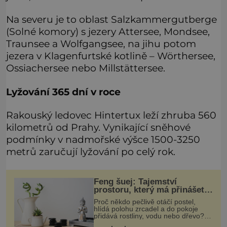
Na severu je to oblast Salzkammergutberge
(Solné komory) s jezery Attersee, Mondsee,
Traunsee a Wolfgangsee, na jihu potom
jezera v Klagenfurtské kotlině – Wörthersee,
Ossiachersee nebo Millstättersee.
Lyžování 365 dní v roce
Rakouský ledovec Hintertux leží zhruba 560
kilometrů od Prahy. Vynikající sněhové
podmínky v nadmořské výšce 1500-3250
metrů zaručují lyžování po celý rok.
Feng šuej: Tajemství
prostoru, který má přinášet
štěstí
Proč někdo pečlivě otáčí postel,
hlídá polohu zrcadel a do pokoje
přidává rostliny, vodu nebo dřevo?
Feng šuej tvrdí, že domov není jen