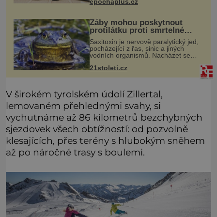
epochaplus.cz
soubor zdí a nábytku. Je to prostor,
kterým proudí energie čchi
Žáby mohou poskytnout
protilátku proti smrtelné
otravě měkkýši
Saxitoxin je nervově paralytický jed,
pocházející z řas, sinic a jiných
vodních organismů. Nacházet se
však může i v lidmi konzumovaných
21stoleti.cz
mlžích, jako jsou ústřice nebo slávky.
K příznakům otravy patří
V širokém tyrolském údolí Zillertal,
lemovaném přehlednými svahy, si
vychutnáme až 86 kilometrů bezchybných
sjezdovek všech obtížností: od pozvolně
klesajících, přes terény s hlubokým sněhem
až po náročné trasy s boulemi.