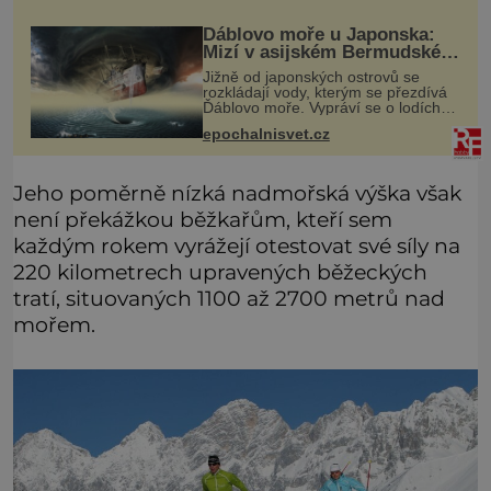
Ďáblovo moře u Japonska:
Mizí v asijském Bermudském
trojúhelníku lodě ve spárech
Jižně od japonských ostrovů se
neznámé síly?
rozkládají vody, kterým se přezdívá
Ďáblovo moře. Vypráví se o lodích
mizejících beze stopy, podivných
epochalnisvet.cz
světlech, zrádných proudech i
mořských dracích, kteří měli tyto ko
Jeho poměrně nízká nadmořská výška však
není překážkou běžkařům, kteří sem
každým rokem vyrážejí otestovat své síly na
220 kilometrech upravených běžeckých
tratí, situovaných 1100 až 2700 metrů nad
mořem.