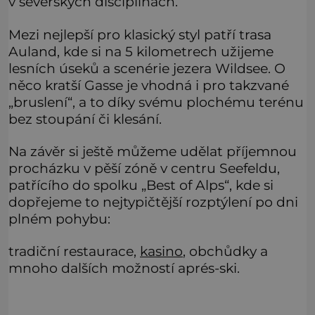
v severských disciplínách.
Mezi nejlepší pro klasický styl patří trasa
Auland, kde si na 5 kilometrech užijeme
lesních úseků a scenérie jezera Wildsee. O
něco kratší Gasse je vhodná i pro takzvané
„bruslení“, a to díky svému plochému terénu
bez stoupání či klesání.
Na závěr si ještě můžeme udělat příjemnou
procházku v pěší zóně v centru Seefeldu,
patřícího do spolku „Best of Alps“, kde si
dopřejeme to nejtypičtější rozptýlení po dni
plném pohybu:
tradiční restaurace,
kasino
, obchůdky a
mnoho dalších možností aprés-ski.