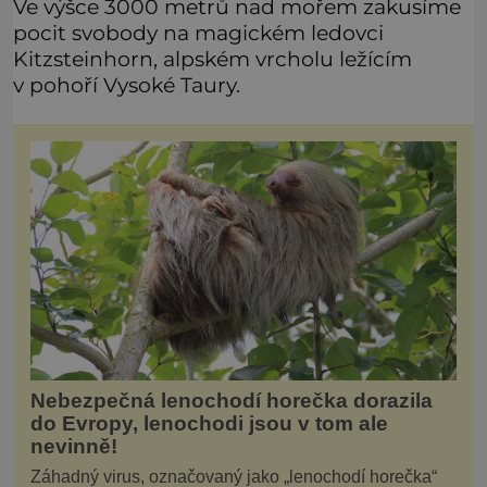
Ve výšce 3000 metrů nad mořem zakusíme
pocit svobody na magickém ledovci
Kitzsteinhorn, alpském vrcholu ležícím
v pohoří Vysoké Taury.
Nebezpečná lenochodí horečka dorazila
do Evropy, lenochodi jsou v tom ale
nevinně!
Záhadný virus, označovaný jako „lenochodí horečka“