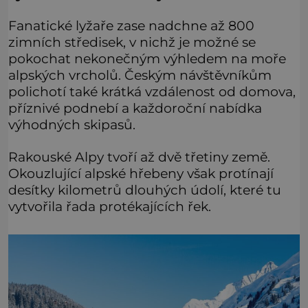
Fanatické lyžaře zase nadchne až 800
zimních středisek, v nichž je možné se
pokochat nekonečným výhledem na moře
alpských vrcholů. Českým návštěvníkům
polichotí také krátká vzdálenost od domova,
příznivé podnebí a každoroční nabídka
výhodných skipasů.
Rakouské Alpy tvoří až dvě třetiny země.
Okouzlující alpské hřebeny však protínají
desítky kilometrů dlouhých údolí, které tu
vytvořila řada protékajících řek.