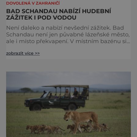
DOVOLENÁ V ZAHRANIČÍ
BAD SCHANDAU NABÍZÍ HUDEBNÍ
ZÁŽITEK I POD VODOU
Není daleko a nabízí nevšední zážitek. Bad
Schandau není jen půvabné lázeňské město,
ale i místo překvapení. V místním bazénu si
totiž můžete vychutnat koncert přímo ve
zobrazit více >>
vodě. Nádherně osvěžující místo leží jen 8
kilometrů od Hřenska a například z Prahy se
tam dostanete vlakem za pouhé dvě hodiny.
I proto je pravděpodobné, že v jeho
bazénech