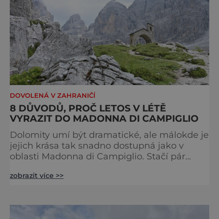
DOVOLENÁ V ZAHRANIČÍ
8 DŮVODŮ, PROČ LETOS V LÉTĚ
VYRAZIT DO MADONNA DI CAMPIGLIO
Dolomity umí být dramatické, ale málokde je
jejich krása tak snadno dostupná jako v
oblasti Madonna di Campiglio. Stačí pár
minut v lanovce a ocitnete se mezi skalními
zobrazit více >>
věžemi, horskými jezery a nekonečnými
výhledy. Přinášíme tipy na osm zážitků, kvůli
kterým stojí za to naplánovat si letní
dovolenou právě sem. Madonna di