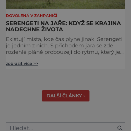
DOVOLENÁ V ZAHRANIČÍ
SERENGETI NA JAŘE: KDYŽ SE KRAJINA
NADECHNE ŽIVOTA
Existují místa, kde čas plyne jinak. Serengeti
je jedním z nich. S příchodem jara se zde
rozlehlé pláně probouzejí do rytmu, který je
starší než lidstvo samo. Vzduch je těžký,
zobrazit více >>
tráva svěží a horizont nekonečný. A právě v
těchto týdnech se odehrává jedno z
nejintenzivnějších přírodních divadel na
světě. Na jihu Serengeti se každoročně
shromažďují statisíce zvířat. Více než 1,5
DALŠÍ ČLÁNKY ›
milionu pakoňů, dop