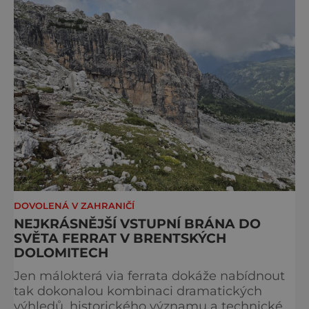
Campiglio uhrane každé ráno, kdy první
paprsky kreslí na vrcholcích Brenty
DOVOLENÁ V ZAHRANIČÍ
NEJKRÁSNĚJŠÍ VSTUPNÍ BRÁNA DO
SVĚTA FERRAT V BRENTSKÝCH
DOLOMITECH
Jen málokterá via ferrata dokáže nabídnout
tak dokonalou kombinaci dramatických
výhledů, historického významu a technické