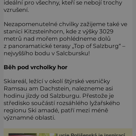
ideální pro všechny, kteří se nebojí trochy
vzrušení.
Nezapomenutelné chvilky zažijeme také ve
stanici Kitzsteinhorn, kde z výšky 3029
metrů nad mořem pohlédneme dolů
z panoramatické terasy „Top of Salzburg“ –
nejvyššího bodu v Salcbursku!
Běh pod vrcholky hor
Skiareál, ležící v okolí štýrské vesničky
Ramsau am Dachstein, nalezneme asi
hodinu jízdy od Salzburgu. Přestože je
středisko součástí rozsáhlého lyžařského
regionu Ski amadé, patří mezi méně
významné oblasti.
Lucie Polišenská je inspirací