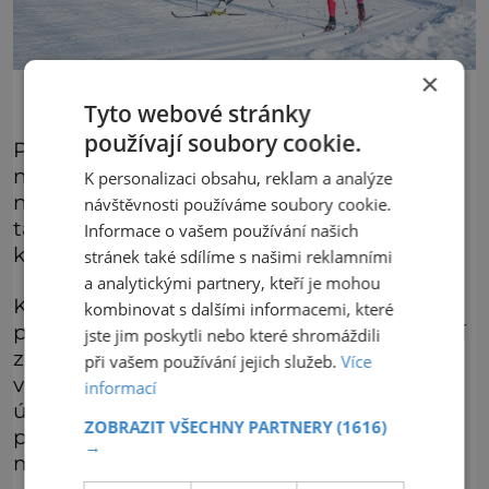
×
Tyto webové stránky
používají soubory cookie.
Právě tady, na klidné straně Kitzbühelu,
nasadíme běžky a vydáme se klasickým
K personalizaci obsahu, reklam a analýze
nebo volným stylem po jedné z tratí,
návštěvnosti používáme soubory cookie.
táhnoucích se v součtu až do délky 60
Informace o vašem používání našich
kilometrů.
stránek také sdílíme s našimi reklamními
a analytickými partnery, kteří je mohou
K dispozici nám bude také osvětlená trasa,
kombinovat s dalšími informacemi, které
při které se pokocháme pohledem na noční
jste jim poskytli nebo které shromáždili
zasněženou krajinu. V okolí Kitzbühelu
při vašem používání jejich služeb.
Více
vedou trasy na pohoří Wilder Kaiser, přes
informací
údolí Brixen nebo až na Pass Thurn, horský
ZOBRAZIT VŠECHNY PARTNERY
(1616)
průsmyk položený ve výšce 1274 metrů nad
→
mořem.