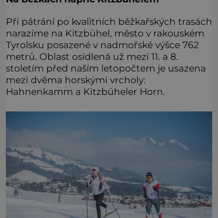
Při pátrání po kvalitních běžkařských trasách
narazíme na Kitzbühel, město v rakouském
Tyrolsku posazené v nadmořské výšce 762
metrů. Oblast osídlená už mezi 11. a 8.
stoletím před naším letopočtem je usazena
mezi dvěma horskými vrcholy:
Hahnenkamm a Kitzbüheler Horn.