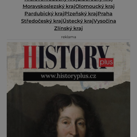
Moravskoslezský kraj
Olomoucký kraj
Pardubický kraj
Plzeňský kraj
Praha
Středočeský kraj
Ústecký kraj
Vysočina
Zlínský kraj
reklama