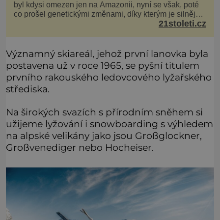
byl kdysi omezen jen na Amazonii, nyní se však, poté
co prošel genetickými změnami, díky kterým je silnější,
21stoleti.cz
šíří po celé Americe a první případy se objevily už i v
Evropě. Máme se bát? Virus oropouche (čti oropuče),
jak se odborně nazývá, byl až do
Významný skiareál, jehož první lanovka byla
postavena už v roce 1965, se pyšní titulem
prvního rakouského ledovcového lyžařského
střediska.
Na širokých svazích s přírodním sněhem si
užijeme lyžování i snowboarding s výhledem
na alpské velikány jako jsou Großglockner,
Großvenediger nebo Hocheiser.