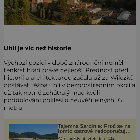
Uhlí je víc než historie
Výchozí pozici v době znárodnění neměl
tenkrát hrad právě nejlepší. Přednost před
historií a architekturou začala už za Wilczků
dostávat těžba uhlí v bezprostředním okolí a
už tak notně zchátralý hrad kvůli
poddolování poklesl o neuvěřitelných 16
metrů.
Tajemná Sardinie: Proč se na
tomto ostrově nedoporučuje
pytlovat „mořské
Až si někdy otevřete krabičku