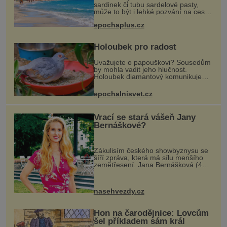
brambory“?
sardinek či tubu sardelové pasty,
může to být i lehké pozvání na cestu
do srdce Středozemního moře, na
epochaplus.cz
ostrov hrdých Sardů. Věděli jste, že
to byl právě italský ostrov Sa
Holoubek pro radost
Uvažujete o papouškovi? Sousedům
by mohla vadit jeho hlučnost.
Holoubek diamantový komunikuje
téměř neslyšitelným pípáním, je
roztomilý a hodí se i pro chovatele
epochalnisvet.cz
začátečníky. Jedná se o nenároč
Vrací se stará vášeň Jany
Bernáškové?
Zákulisím českého showbyznysu se
šíří zpráva, která má sílu menšího
zemětřesení. Jana Bernášková (45)
se prý rozešla s grafikem
Jaroslavem Drtinou (38) sotva pár
týdnů poté, co spolu měli začít nový
nasehvezdy.cz
ž
Hon na čarodějnice: Lovcům
šel příkladem sám král