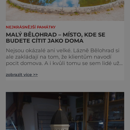
NEJKRÁSNĚJŠÍ PAMÁTKY
MALÝ BĚLOHRAD – MÍSTO, KDE SE
BUDETE CÍTIT JAKO DOMA
Nejsou okázalé ani velké. Lázně Bělohrad si
ale zakládají na tom, že klientům navodí
pocit domova. A i kvůli tomu se sem lidé už
zhruba 130 let rádi vracejí. Nejsou tu obří
zobrazit více >>
lázeňské koncerty ani velkolepé akce.
Dokonce tu nenajdete ani pravou kolonádu.
Ne že by tu nebyla. Ale mnoho lidí si jí
nevšimne, ani se jí kolonáda vlastně neříká.
Je to pro