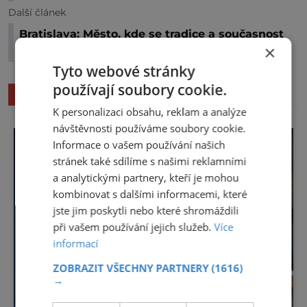
Další článek
Bratislava: Město, kde se tradice a současnost
×
potkávají na každém kroku
Tyto webové stránky
používají soubory cookie.
SOUVISEJÍCÍ ČLÁNKY
K personalizaci obsahu, reklam a analýze
návštěvnosti používáme soubory cookie.
Informace o vašem používání našich
stránek také sdílíme s našimi reklamními
a analytickými partnery, kteří je mohou
kombinovat s dalšími informacemi, které
jste jim poskytli nebo které shromáždili
při vašem používání jejich služeb.
Více
informací
ZOBRAZIT VŠECHNY PARTNERY
(1616)
→