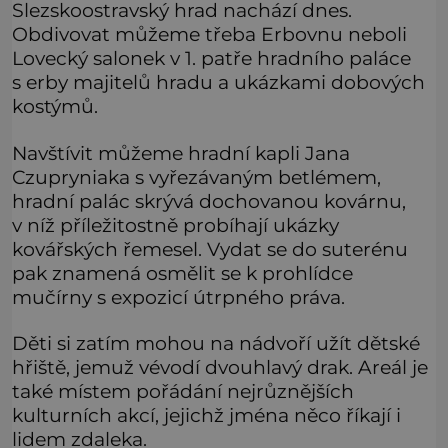
Slezskoostravský hrad nachází dnes.
Obdivovat můžeme třeba Erbovnu neboli
Lovecký salonek v 1. patře hradního paláce
s erby majitelů hradu a ukázkami dobových
kostýmů.
Navštívit můžeme hradní kapli Jana
Czupryniaka s vyřezávaným betlémem,
hradní palác skrývá dochovanou kovárnu,
v níž příležitostně probíhají ukázky
kovářských řemesel. Vydat se do suterénu
pak znamená osmělit se k prohlídce
mučírny s expozicí útrpného práva.
Děti si zatím mohou na nádvoří užít dětské
hřiště, jemuž vévodí dvouhlavý drak. Areál je
také místem pořádání nejrůznějších
kulturních akcí, jejichž jména něco říkají i
lidem zdaleka.