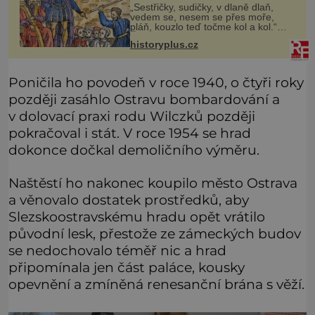
„Sestřičky, sudičky, v dlaně dlaň,
vedem se, nesem se přes moře,
pláň, kouzlo teď točme kol a kol.“
Čarodějnice na scéně deklamují a
historyplus.cz
diváci v hledišti napětím ani
nedýchají. Píše se rok 1606 a
populár
Poničila ho povodeň v roce 1940, o čtyři roky
později zasáhlo Ostravu bombardování a
v dolovací praxi rodu Wilczků později
pokračoval i stát. V roce 1954 se hrad
dokonce dočkal demoličního výměru.
Naštěstí ho nakonec koupilo město Ostrava
a věnovalo dostatek prostředků, aby
Slezskoostravskému hradu opět vrátilo
původní lesk, přestože ze zámeckých budov
se nedochovalo téměř nic a hrad
připomínala jen část paláce, kousky
opevnění a zmíněná renesanční brána s věží.