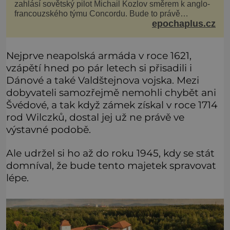
zahlásí sovětský pilot Michail Kozlov směrem k anglo-
francouzského týmu Concordu. Bude to právě
epochaplus.cz
konkurenční boj, co bude stát za smrtí celé 6členné
posádky Tupoleva Tu-144, zničením několika domů,
usmrcením 8 lidí na zemi (z toho 3 dětí) a 60 váž
Nejprve neapolská armáda v roce 1621,
vzápětí hned po pár letech si přisadili i
Dánové a také Valdštejnova vojska. Mezi
dobyvateli samozřejmě nemohli chybět ani
Švédové, a tak když zámek získal v roce 1714
rod Wilczků, dostal jej už ne právě ve
výstavné podobě.
Ale udržel si ho až do roku 1945, kdy se stát
domníval, že bude tento majetek spravovat
lépe.