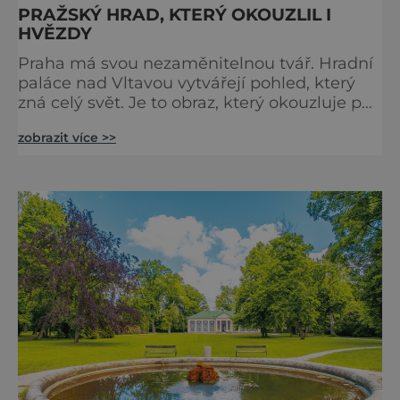
PRAŽSKÝ HRAD, KTERÝ OKOUZLIL I
HVĚZDY
Praha má svou nezaměnitelnou tvář. Hradní
paláce nad Vltavou vytvářejí pohled, který
zná celý svět. Je to obraz, který okouzluje po
staletí a nikdy nezevšední. Neexistuje snad
zobrazit více >>
jediný Čech, který by ho neznal. Pražský hrad
se objevuje na pohlednicích, ve filmech i na
fotkách. A kdo si plánuje výlet do naší
metropole, má ho na seznamu mí