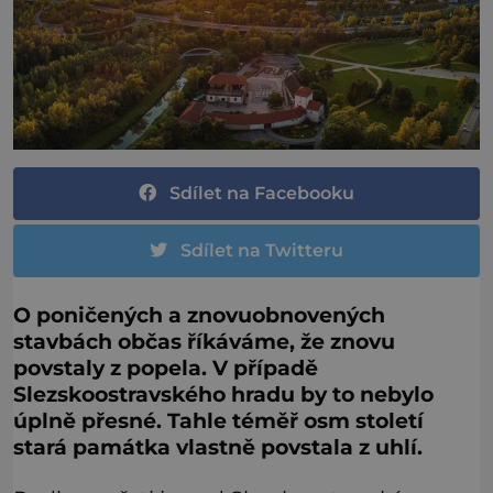
Sdílet na Facebooku
Sdílet na Twitteru
O poničených a znovuobnovených
stavbách občas říkáváme, že znovu
povstaly z popela. V případě
Slezskoostravského hradu by to nebylo
úplně přesné. Tahle téměř osm století
stará památka vlastně povstala z uhlí.