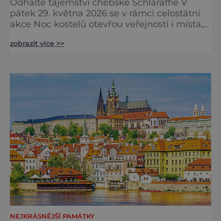
Odhalte tajemství chebské Schlaraffie V
pátek 29. května 2026 se v rámci celostátní
akce Noc kostelů otevřou veřejnosti i místa,
která běžně zůstávají skrytá. Jedním z
zobrazit více >>
nejzajímavějších bude bezesporu Husův
sbor Církve československé husitské v
Chebu (Vrbenského 14), který letos nabídne
večer plný historie, hudby, tajemství i
dobrodružství pro malé i velké návštěvníky.
Málokdo ví, že dnešní kos
NEJKRÁSNĚJŠÍ PAMÁTKY