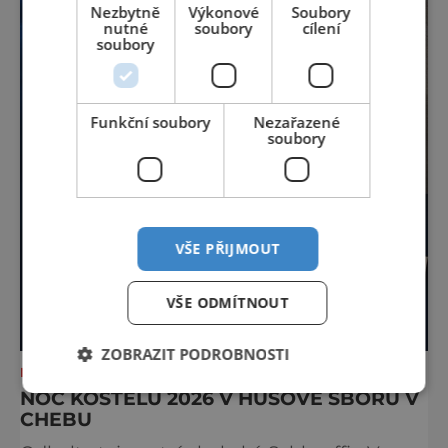
Nezbytně
Výkonové
Soubory
nutné
soubory
cílení
soubory
Funkční soubory
Nezařazené
soubory
VŠE PŘIJMOUT
VŠE ODMÍTNOUT
ZOBRAZIT PODROBNOSTI
NEJKRÁSNĚJŠÍ PAMÁTKY
NOC KOSTELŮ 2026 V HUSOVĚ SBORU V
CHEBU