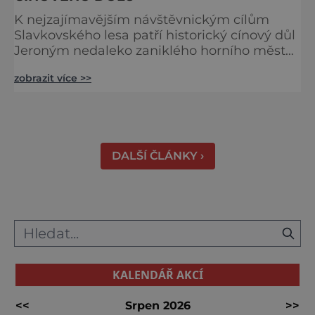
K nejzajímavějším návštěvnickým cílům
Slavkovského lesa patří historický cínový důl
Jeroným nedaleko zaniklého horního města
Čistá. Dolovat se v něm začalo už ve
zobrazit více >>
středověku. Národní kulturní památka je
dnes přístupná veřejnosti a hojně
vyhledávaná turisty, kteří si zde mohou učinit
poměrně konkrétní představu o namáhavé
práci tehdejších horníků. [gallery
DALŠÍ ČLÁNKY ›
ids="91631,91630,91632,91633,91634,91635,9
KALENDÁŘ AKCÍ
<<
Srpen 2026
>>