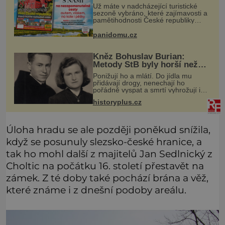
vlasti
Už máte v nadcházející turistické
sezoně vybráno, které zajímavosti a
pamětihodnosti České republiky
navštívíte? V prodeji je právě nové
číslo Epochy na cestách, které vám
panidomu.cz
při rozhodování určitě pomůž
Kněz Bohuslav Burian:
Metody StB byly horší než
gestapácké trýznění
Ponižují ho a mlátí. Do jídla mu
přidávají drogy, nenechají ho
pořádně vyspat a smrtí vyhrožují i
jeho nejbližším. Burian kruté týrání
historyplus.cz
nevydrží a estébákům podepíše
všechno, co po něm chtějí. Svým
pod
Úloha hradu se ale později poněkud snížila,
když se posunuly slezsko-české hranice, a
tak ho mohl další z majitelů Jan Sedlnický z
Choltic na počátku 16. století přestavět na
zámek. Z té doby také pochází brána a věž,
které známe i z dnešní podoby areálu.