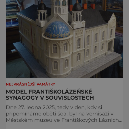
NEJKRÁSNĚJŠÍ PAMÁTKY
MODEL FRANTIŠKOLÁZEŇSKÉ
SYNAGOGY V SOUVISLOSTECH
Dne 27. ledna 2025, tedy v den, kdy si
připomínáme oběti šoa, byl na vernisáži v
Městském muzeu ve Františkových Lázních
představen model synagogy, která byla