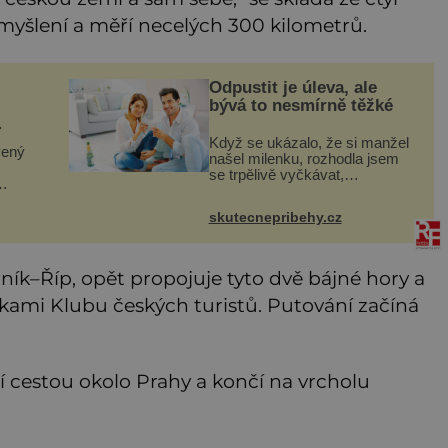
yšlení a měří necelých 300 kilometrů.
Odpustit je úleva, ale
bývá to nesmírně těžké
Když se ukázalo, že si manžel
vený
našel milenku, rozhodla jsem
se trpělivě vyčkávat,
přesvědčena, že se dříve či
ou
později vrátí k rodině. Možná je
tan je
skutecnepribehy.cz
to jedna z nejtěžších věcí na
světě. Ale každý, kdo s tím
o
ník–Říp, opět propojuje tyto dvě bájné hory a
lkami Klubu českých turistů. Putování začíná
 cestou okolo Prahy a končí na vrcholu