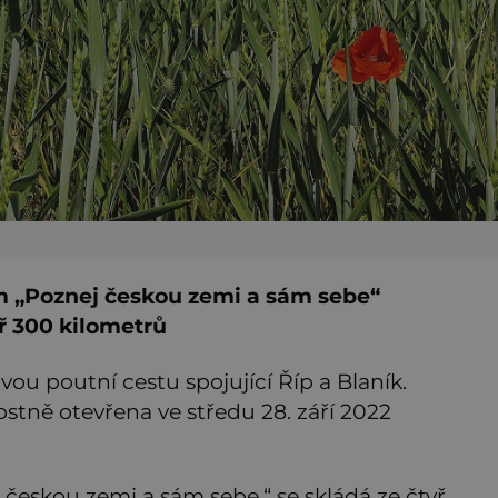
m „Poznej českou zemi a sám sebe“
ř 300 kilometrů
ou poutní cestu spojující Říp a Blaník.
ostně otevřena ve středu 28. září 2022
j českou zemi a sám sebe,“ se skládá ze čtyř