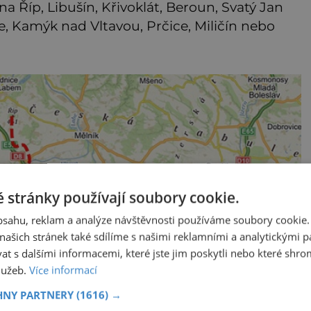
na Říp, Libušín, Křivoklát, Beroun, Svatý Jan
e, Kamýk nad Vltavou, Prčice, Miličín nebo
 stránky používají soubory cookie.
obsahu, reklam a analýze návštěvnosti používáme soubory cookie.
ašich stránek také sdílíme s našimi reklamními a analytickými par
 s dalšími informacemi, které jste jim poskytli nebo které shro
služeb.
Více informací
HNY PARTNERY
(1616) →