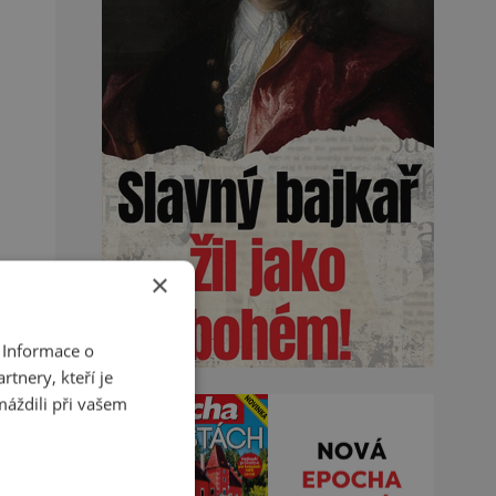
×
 Informace o
tnery, kteří je
máždili při vašem