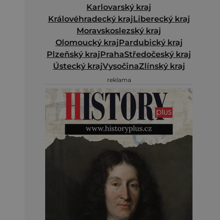
Karlovarský kraj
Královéhradecký kraj
Liberecký kraj
Moravskoslezský kraj
Olomoucký kraj
Pardubický kraj
Plzeňský kraj
Praha
Středočeský kraj
Ústecký kraj
Vysočina
Zlínský kraj
reklama