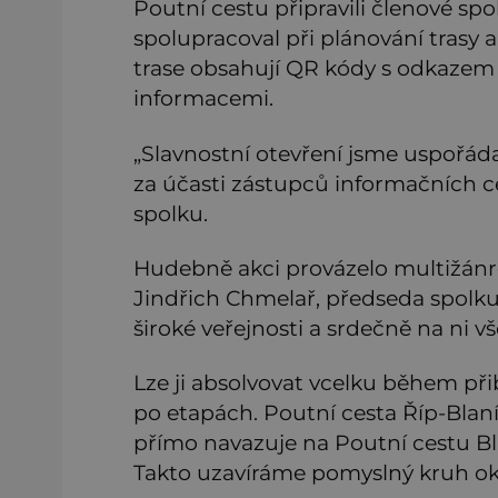
Poutní cestu připravili členové sp
spolupracoval při plánování trasy a 
trase obsahují QR kódy s odkazem
informacemi.
„Slavnostní otevření jsme uspořádal
za účasti zástupců informačních c
spolku.
Hudebně akci provázelo multižánro
Jindřich Chmelař, předseda spolku 
široké veřejnosti a srdečně na ni 
Lze ji absolvovat vcelku během přibl
po etapách. Poutní cesta Říp-Blan
přímo navazuje na Poutní cestu Bl
Takto uzavíráme pomyslný kruh oko