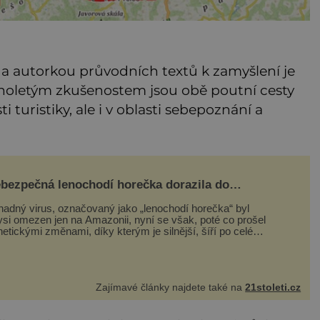
a autorkou průvodních textů k zamyšlení je
ouholetým zkušenostem jsou obě poutní cesty
 turistiky, ale i v oblasti sebepoznání a
bezpečná lenochodí horečka dorazila do
ropy, lenochodi jsou v tom ale nevinně!
hadný virus, označovaný jako „lenochodí horečka“ byl
ysi omezen jen na Amazonii, nyní se však, poté co prošel
etickými změnami, díky kterým je silnější, šíří po celé
erice a první případy se objevily už i v Evropě. Máme se
t? Virus oropouche (čti oropuče), jak se odborně nazývá,
 až do
Zajímavé články najdete také na
21stoleti.cz