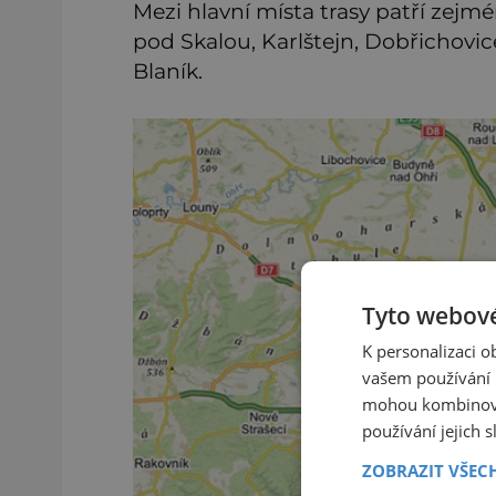
Mezi hlavní místa trasy patří zejmé
pod Skalou, Karlštejn, Dobřichovic
Blaník.
Tyto webové
K personalizaci 
vašem používání n
mohou kombinovat
používání jejich 
ZOBRAZIT VŠEC