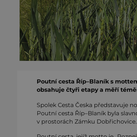
Poutní cesta Říp–Blaník s motte
obsahuje čtyři etapy a měří témě
Spolek Cesta Česka představuje nov
Poutní cesta Říp–Blaník byla slavn
v prostorách Zámku Dobřichovice.
Poutní cesta, jejíž motto je „Pozne