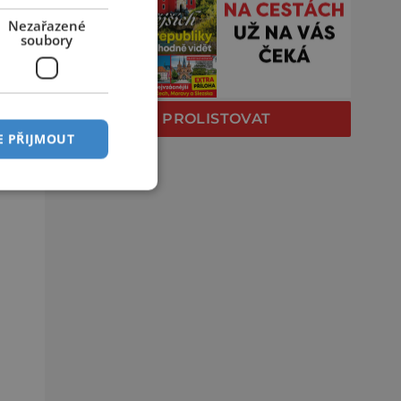
Nezařazené
soubory
PROLISTOVAT
E PŘIJMOUT