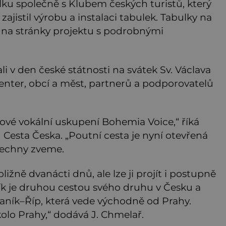
olku společně s Klubem českých turistů, který
zajistil výrobu a instalaci tabulek. Tabulky na
 na stránky projektu s podrobnými
i v den české státnosti na svátek Sv. Václava
enter, obcí a měst, partnerů a podporovatelů
vé vokální uskupení Bohemia Voice,“ říká
Cesta Česka. „Poutní cesta je nyní otevřená
všechny zveme.
ižně dvanácti dnů, ale lze ji projít i postupně
ík je druhou cestou svého druhu v Česku a
aník–Říp, která vede východně od Prahy.
lo Prahy,“ dodává J. Chmelař.