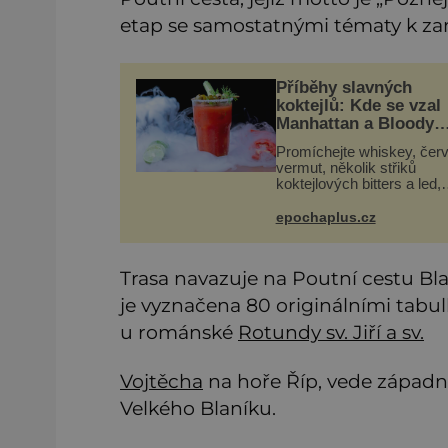
etap se samostatnými tématy k zam
Příběhy slavných
koktejlů: Kde se vzal
Manhattan a Bloody
Mary?
Promíchejte whiskey, čer
vermut, několik střiků
koktejlových bitters a led,
sceďte, ozdobte koktejlov
třešinkou a tadá… Manhat
epochaplus.cz
tu! A pokud to má být skutečně
on, dejte si pozor, ať míst
Trasa navazuje na Poutní cestu Bla
je vyznačena 80 originálními tabu
u románské
Rotundy sv. Jiří a sv.
Vojtěcha
na hoře Říp, vede západní
Velkého Blaníku.