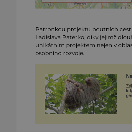
Patronkou projektu poutních cest 
Ladislava Paterko, díky jejímž dl
unikátním projektem nejen v oblasti
osobního rozvoje.
Ne
Ev
Zá
kd
gen
Am
bá
byl