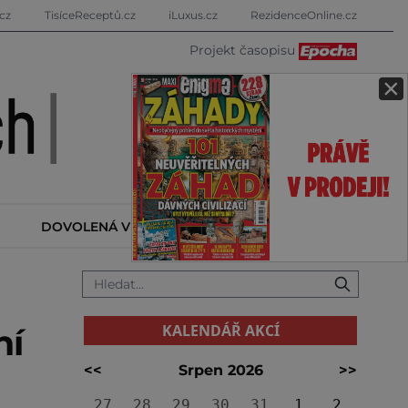
cz
TisíceReceptů.cz
iLuxus.cz
RezidenceOnline.cz
Projekt časopisu
×
DOVOLENÁ V ZAHRANIČÍ
KALENDÁŘ AKCÍ
KALENDÁŘ AKCÍ
ní
<<
Srpen 2026
>>
27
28
29
30
31
1
2