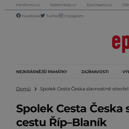
PaníDomu.cz
NašeHvězdy.cz
Epochaplus.cz
21St
Facebook
Twitter
Instagram
NEJKRÁSNĚJŠÍ PAMÁTKY
ZAJÍMAVOSTI
VÝ
Domů
Spolek Cesta Česka slavnostně otevřel 
Spolek Cesta Česka 
cestu Říp–Blaník