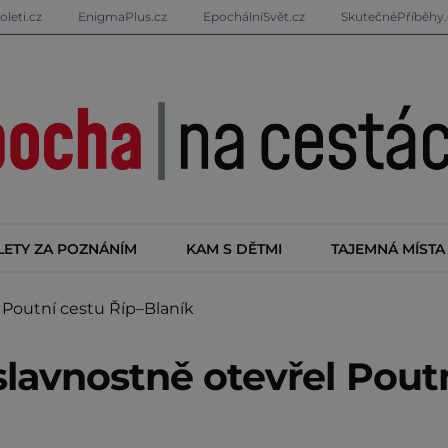
oleti.cz
EnigmaPlus.cz
EpochálníSvět.cz
SkutečnéPříběhy.
LETY ZA POZNÁNÍM
KAM S DĚTMI
TAJEMNÁ MÍSTA
Poutní cestu Říp–Blaník
slavnostně otevřel Pout