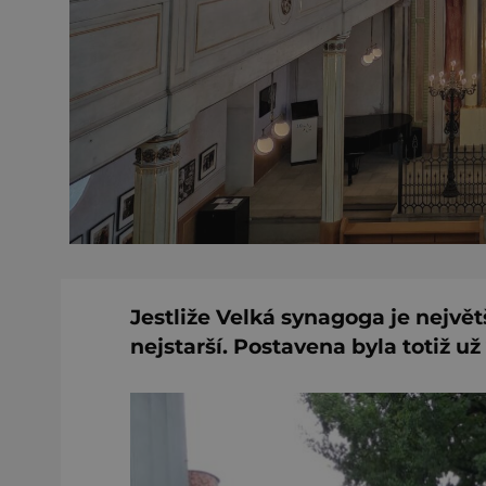
Jestliže Velká synagoga je největš
nejstarší. Postavena byla totiž u