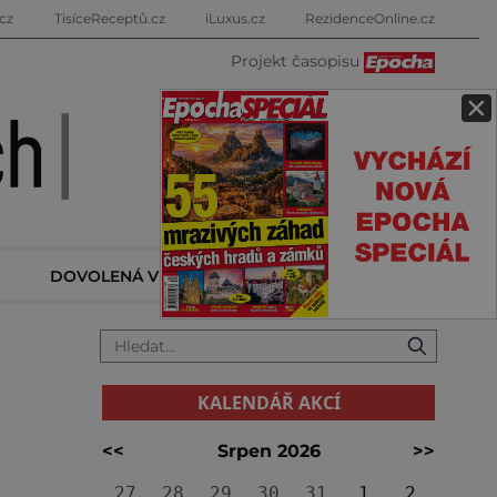
cz
TisíceReceptů.cz
iLuxus.cz
RezidenceOnline.cz
Projekt časopisu
×
DOVOLENÁ V ZAHRANIČÍ
KALENDÁŘ AKCÍ
KALENDÁŘ AKCÍ
<<
Srpen 2026
>>
27
28
29
30
31
1
2