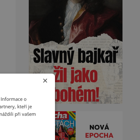
×
 Informace o
tnery, kteří je
máždili při vašem