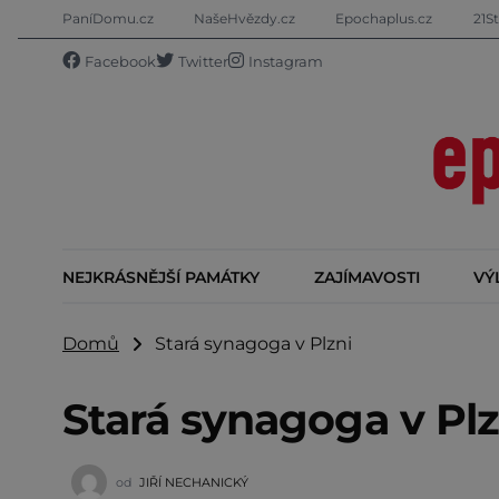
PaníDomu.cz
NašeHvězdy.cz
Epochaplus.cz
21St
Facebook
Twitter
Instagram
NEJKRÁSNĚJŠÍ PAMÁTKY
ZAJÍMAVOSTI
VÝ
Domů
Stará synagoga v Plzni
Stará synagoga v Plz
od
JIŘÍ NECHANICKÝ