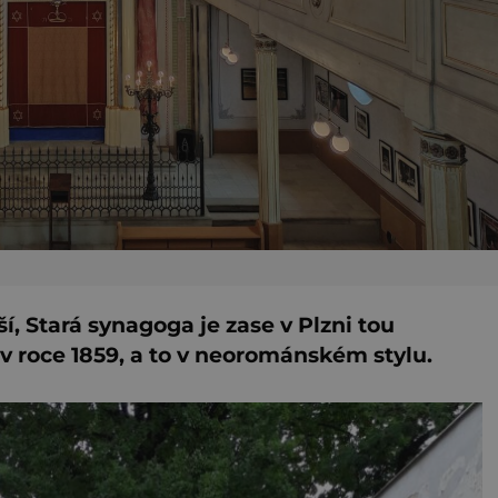
í, Stará synagoga je zase v Plzni tou
ž v roce 1859, a to v neorománském stylu.