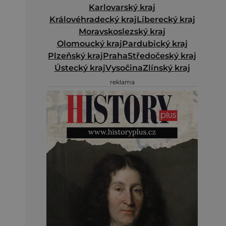
Karlovarský kraj
Královéhradecký kraj
Liberecký kraj
Moravskoslezský kraj
Olomoucký kraj
Pardubický kraj
Plzeňský kraj
Praha
Středočeský kraj
Ústecký kraj
Vysočina
Zlínský kraj
reklama