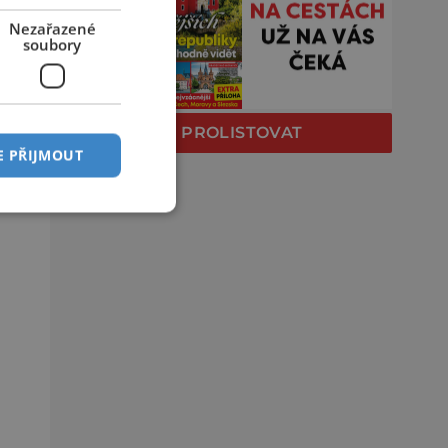
Nezařazené
soubory
PROLISTOVAT
E PŘIJMOUT