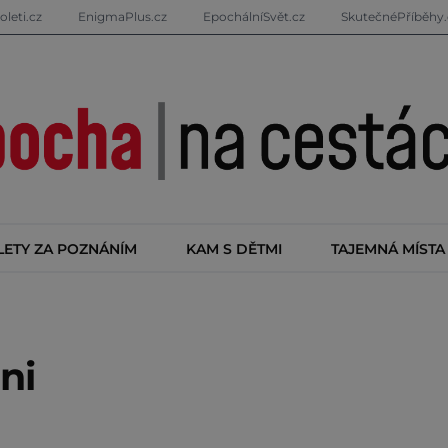
oleti.cz
EnigmaPlus.cz
EpochálníSvět.cz
SkutečnéPříběhy.
LETY ZA POZNÁNÍM
KAM S DĚTMI
TAJEMNÁ MÍSTA
ni