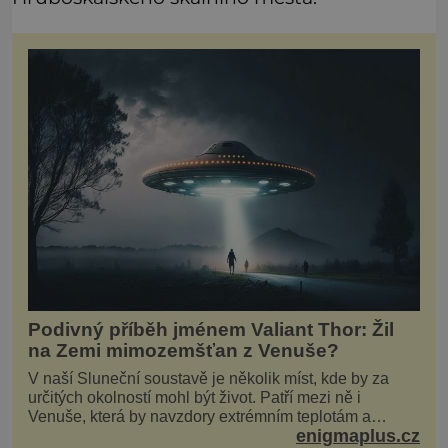
Podivný příběh jménem Valiant Thor: Žil
na Zemi mimozemšťan z Venuše?
V naší Sluneční soustavě je několik míst, kde by za
určitých okolností mohl být život. Patří mezi ně i
Venuše, která by navzdory extrémním teplotám a
enigmaplus.cz
smrtícímu složení atmosféry teoreticky mohla ukrývat