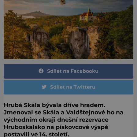
Sdílet na Facebooku
Sdílet na Twitteru
Hrubá Skála bývala dříve hradem.
Jmenoval se Skála a Valdštejnové ho na
východním okraji dnešní rezervace
Hruboskalsko na pískovcové výspě
postavili ve 14. století.