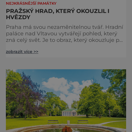
NEJKRÁSNĚJŠÍ PAMÁTKY
PRAŽSKÝ HRAD, KTERÝ OKOUZLIL I
HVĚZDY
Praha má svou nezaměnitelnou tvář. Hradní
paláce nad Vltavou vytvářejí pohled, který
zná celý svět. Je to obraz, který okouzluje po
staletí a nikdy nezevšední. Neexistuje snad
zobrazit více >>
jediný Čech, který by ho neznal. Pražský hrad
se objevuje na pohlednicích, ve filmech i na
fotkách. A kdo si plánuje výlet do naší
metropole, má ho na seznamu mí