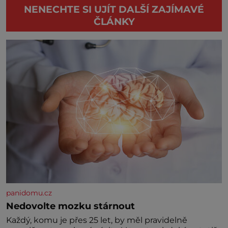
NENECHTE SI UJÍT DALŠÍ ZAJÍMAVÉ
ČLÁNKY
panidomu.cz
Nedovolte mozku stárnout
Každý, komu je přes 25 let, by měl pravidelně