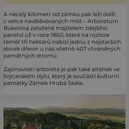
životní formy. Potvrzovat to má i podivný příběh muže
jménem Valiant Thor. Opravdu šlo o mimozem
A necelý kilometr od zámku pak leží další
z velice navštěvovaných míst – Arboretum
Bukovina založené majitelem zdejšího
panství už v roce 1860, které na rozloze
téměř tří hektarů nabízí jednu z nejstarších
sbírek dřevin u nás včetně 407 chráněných
památných stromů.
Zajímavostí arboreta je pak také altánek ve
švýcarském stylu, který je součástí kulturní
památky Zámek Hrubá Skála.