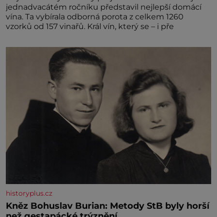
jednadvacátém ročníku představil nejlepší domácí
vína. Ta vybírala odborná porota z celkem 1260
vzorků od 157 vinařů. Král vín, který se – i pře
historyplus.cz
Kněz Bohuslav Burian: Metody StB byly horší
než gestapácké trýznění