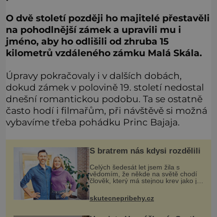
O dvě století později ho majitelé přestavěli
na pohodlnější zámek a upravili mu i
jméno, aby ho odlišili od zhruba 15
kilometrů vzdáleného zámku Malá Skála.
Úpravy pokračovaly i v dalších dobách,
dokud zámek v polovině 19. století nedostal
dnešní romantickou podobu. Ta se ostatně
často hodí i filmařům, při návštěvě si možná
vybavíme třeba pohádku Princ Bajaja.
S bratrem nás kdysi rozdělili
Celých šedesát let jsem žila s
vědomím, že někde na světě chodí
člověk, který má stejnou krev jako já.
Jen jsem si už nedovedla vybavit
jeho tvář. Byli jsme ještě malí, když
skutecnepribehy.cz
jsme s mým o šest let mlad