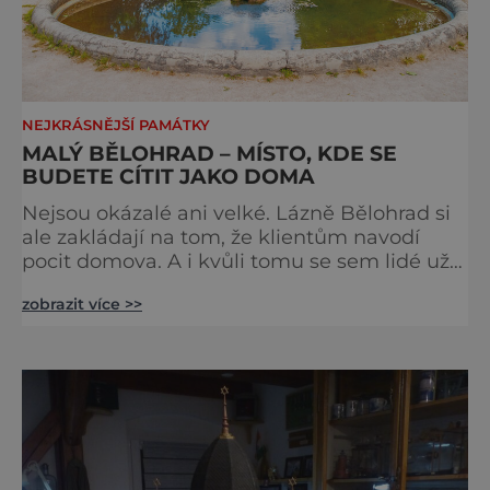
NEJKRÁSNĚJŠÍ PAMÁTKY
MALÝ BĚLOHRAD – MÍSTO, KDE SE
BUDETE CÍTIT JAKO DOMA
Nejsou okázalé ani velké. Lázně Bělohrad si
ale zakládají na tom, že klientům navodí
pocit domova. A i kvůli tomu se sem lidé už
zhruba 130 let rádi vracejí. Nejsou tu obří
zobrazit více >>
lázeňské koncerty ani velkolepé akce.
Dokonce tu nenajdete ani pravou kolonádu.
Ne že by tu nebyla. Ale mnoho lidí si jí
nevšimne, ani se jí kolonáda vlastně neříká.
Je to pro