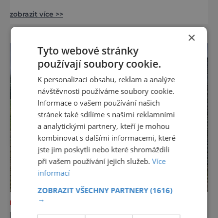
představen model synagogy, která byla
zobrazit více >>
nacisty zničena v roce 1938. Do lázeňského
města se tak více než symbolicky vrátil
×
židovský svatostánek. Autorem modelu je
Bohuslav Karban z Aše. Připomeňme si nyní
Tyto webové stránky
některé události spojené s touto významnou
používají soubory cookie.
stavbou. [gallery ids="917
K personalizaci obsahu, reklam a analýze
návštěvnosti používáme soubory cookie.
Informace o vašem používání našich
stránek také sdílíme s našimi reklamními
a analytickými partnery, kteří je mohou
kombinovat s dalšími informacemi, které
jste jim poskytli nebo které shromáždili
při vašem používání jejich služeb.
Více
informací
ZOBRAZIT VŠECHNY PARTNERY
(1616)
→
NEJKRÁSNĚJŠÍ PAMÁTKY
KRÁSA I TAJEMSTVÍ HISTORICKÉHO