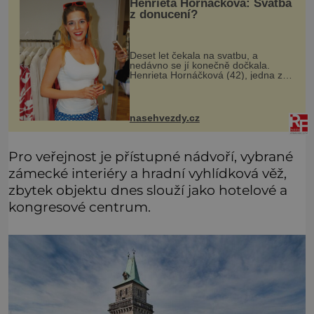
Henrieta Hornáčková: Svatba
z donucení?
Deset let čekala na svatbu, a
nedávno se jí konečně dočkala.
Henrieta Hornáčková (42), jedna z
hvězd seriálu Ulice, je vdanou paní.
Její slavný den má podle mnohých
dost hořkou příchuť. Její partner J
nasehvezdy.cz
Pro veřejnost je přístupné nádvoří, vybrané
zámecké interiéry a hradní vyhlídková věž,
zbytek objektu dnes slouží jako hotelové a
kongresové centrum.