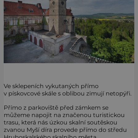
Ve sklepeních vykutaných přímo
v pískovcové skále s oblibou zimují netopýři.
Přímo z parkoviště před zámkem se
můžeme napojit na značenou turistickou
trasu, která nás úzkou skalní soutěskou
zvanou Myší díra provede přímo do středu
Hruboskalského skalního města.