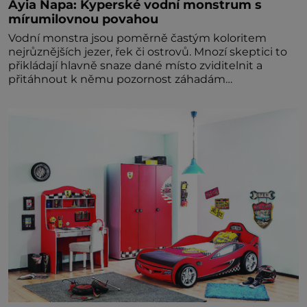
Ayia Napa: Kyperské vodní monstrum s
mírumilovnou povahou
Vodní monstra jsou poměrně častým koloritem
nejrůznějších jezer, řek či ostrovů. Mnozí skeptici to
přikládají hlavně snaze dané místo zviditelnit a
přitáhnout k němu pozornost záhadám
nakloněných turi