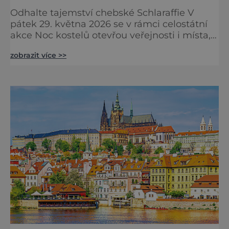
Odhalte tajemství chebské Schlaraffie V
pátek 29. května 2026 se v rámci celostátní
akce Noc kostelů otevřou veřejnosti i místa,
která běžně zůstávají skrytá. Jedním z
zobrazit více >>
nejzajímavějších bude bezesporu Husův
sbor Církve československé husitské v
Chebu (Vrbenského 14), který letos nabídne
večer plný historie, hudby, tajemství i
dobrodružství pro malé i velké návštěvníky.
Málokdo ví, že dnešní kos