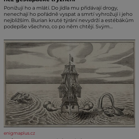
Ponižují ho a mlátí. Do jídla mu přidávají drogy,
nenechají ho pořádně vyspat a smrtí vyhrožují i jeho
nejbližším. Burian kruté týrání nevydrží a estébákům
podepíše všechno, co po něm chtějí. Svým
podpisem jim potvrdí také to, že na něj během
výslechů nikdo nevyvíjel fyzický ani psychický nátlak.
Syn brněnského řezníka chce být knězem a
enigmaplus.cz