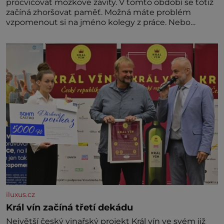
procvičovat mozkové závity. V tomto období se totiž
začíná zhoršovat paměť. Možná máte problém
vzpomenout si na jméno kolegy z práce. Nebo
marně v paměti lovíte název knížky, kterou jste
nedávno přečetli. Je to opravdu tak, s věkem jako
kdyby se paměť rozhodla stávkovat. Cvičte
iluxus.cz
Král vín začíná třetí dekádu
Největší český vinařský projekt Král vín ve svém již