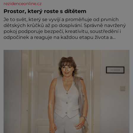
rezidenceonline.cz
Prostor, který roste s dítětem
Je to svět, který se vyvíjí a proměňuje od prvních
dětských krůčků až po dospívání. Správně navržený
pokoj podporuje bezpečí, kreativitu, soustředění i
odpočinek a reaguje na každou etapu života a
specifické potřeby dítěte. Pro nejmenší je klíčová
jednoduchost, měkkost a bezpečí, proto by pokoj
miminka měl působit především klidně a útulně.
Předškolní věk je