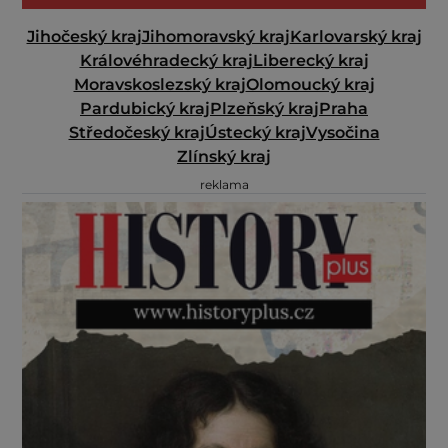
Jihočeský kraj
Jihomoravský kraj
Karlovarský kraj
Královéhradecký kraj
Liberecký kraj
Moravskoslezský kraj
Olomoucký kraj
Pardubický kraj
Plzeňský kraj
Praha
Středočeský kraj
Ústecký kraj
Vysočina
Zlínský kraj
reklama