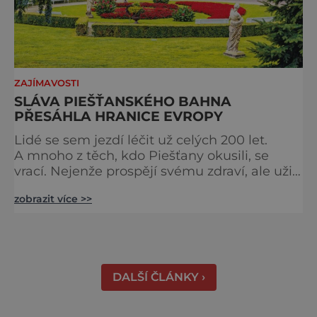
ZAJÍMAVOSTI
SLÁVA PIEŠŤANSKÉHO BAHNA
PŘESÁHLA HRANICE EVROPY
Lidé se sem jezdí léčit už celých 200 let.
A mnoho z těch, kdo Piešťany okusili, se
vrací. Nejenže prospějí svému zdraví, ale užijí
si tu i bohatý společenský život. Když se
zobrazit více >>
řekne slovenské lázně, Piešťany bývají první
volbou. Jejich věhlas je mezinárodní. A není
divu. Město rozprostřené na březích řeky
Váhu je proslulé termálními prameny
DALŠÍ ČLÁNKY ›