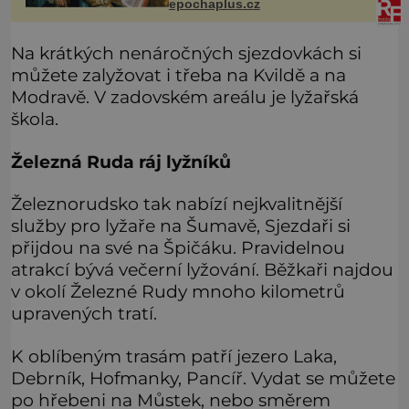
epochaplus.cz
pracovní cestou se zištnými úmysly.
Na krátkých nenáročných sjezdovkách si
můžete zalyžovat i třeba na Kvildě a na
Modravě. V zadovském areálu je lyžařská
škola.
Železná Ruda ráj lyžníků
Železnorudsko tak nabízí nejkvalitnější
služby pro lyžaře na Šumavě, Sjezdaři si
přijdou na své na Špičáku. Pravidelnou
atrakcí bývá večerní lyžování. Běžkaři najdou
v okolí Železné Rudy mnoho kilometrů
upravených tratí.
K oblíbeným trasám patří jezero Laka,
Debrník, Hofmanky, Pancíř. Vydat se můžete
po hřebeni na Můstek, nebo směrem