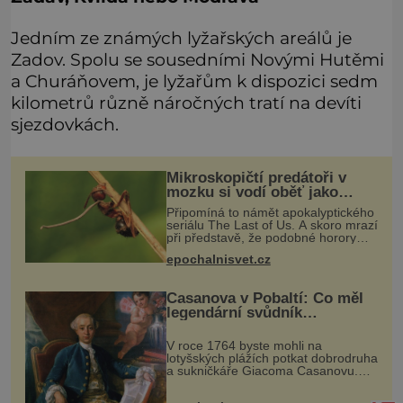
Jedním ze známých lyžařských areálů je
Zadov. Spolu se sousedními Novými Hutěmi
a Churáňovem, je lyžařům k dispozici sedm
kilometrů různě náročných tratí na devíti
sjezdovkách.
Mikroskopičtí predátoři v
mozku si vodí oběť jako
loutku
Připomíná to námět apokalyptického
seriálu The Last of Us. A skoro mrazí
při představě, že podobné horory
probíhají v přírodě běžně – s tím
epochalnisvet.cz
rozdílem, že nejde pouze o infekce
parazitickou houbou a že
Casanova v Pobaltí: Co měl
legendární svůdník
společného se svobodnými
zednáři?
V roce 1764 byste mohli na
lotyšských plážích potkat dobrodruha
a sukničkáře Giacoma Casanovu.
Jeho cesta k Baltskému moři však
nebyla turistickým výletem, ale ryze