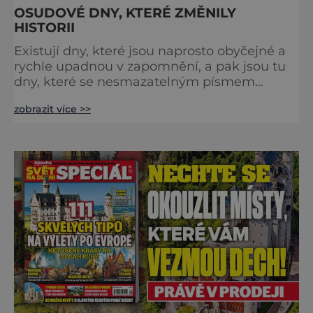
OSUDOVÉ DNY, KTERÉ ZMĚNILY
HISTORII
Existují dny, které jsou naprosto obyčejné a
rychle upadnou v zapomnění, a pak jsou tu
dny, které se nesmazatelným písmem
otisknou do lidské historie, a je jedno, jestli
zobrazit více >>
dojde k významnému objevu nebo děsivé
katastrofě. Vezměte si k ruce kalendář a
projděte společně s námi historii křížem
krážem. Je 10. dubna roku 49 př. n. l. a na
břehu říčky Rubikon pronáší Gaius Julius
Caesar svou slavnou vě