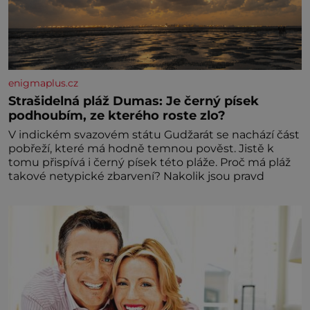
enigmaplus.cz
Strašidelná pláž Dumas: Je černý písek
podhoubím, ze kterého roste zlo?
V indickém svazovém státu Gudžarát se nachází část
pobřeží, které má hodně temnou pověst. Jistě k
tomu přispívá i černý písek této pláže. Proč má pláž
takové netypické zbarvení? Nakolik jsou pravd