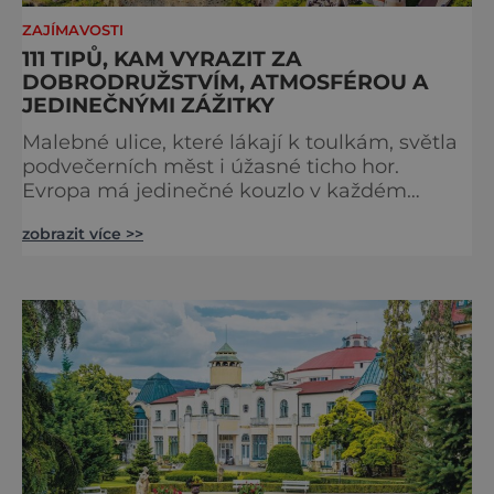
ZAJÍMAVOSTI
111 TIPŮ, KAM VYRAZIT ZA
DOBRODRUŽSTVÍM, ATMOSFÉROU A
JEDINEČNÝMI ZÁŽITKY
Malebné ulice, které lákají k toulkám, světla
podvečerních měst i úžasné ticho hor.
Evropa má jedinečné kouzlo v každém
období. Nové číslo Světa na dlani Speciál vás
zobrazit více >>
zve na cestu plnou inspirace, dobrodružství i
romantiky. Přinášíme vám 111 skvělých tipů,
kam vyrazit. Objevte krásu Evropy v celé její
podobě. Města s neopakovatelnou
atmosférou Vydejte se s námi na prohlídku
měst, která patří k