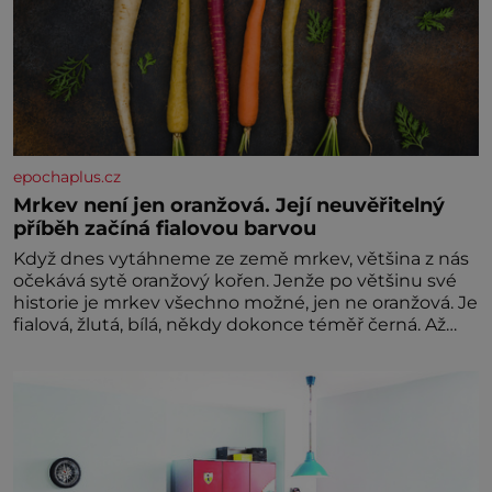
epochaplus.cz
Mrkev není jen oranžová. Její neuvěřitelný
příběh začíná fialovou barvou
Když dnes vytáhneme ze země mrkev, většina z nás
očekává sytě oranžový kořen. Jenže po většinu své
historie je mrkev všechno možné, jen ne oranžová. Je
fialová, žlutá, bílá, někdy dokonce téměř černá. Až
díky stovkám let pečlivého šlechtění se z ní stává
zelenina, bez které si českou zahradu ani
nedokážeme představit. Její příběh je