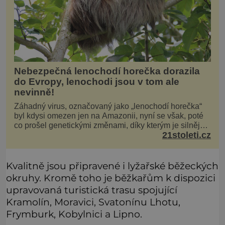
Nebezpečná lenochodí horečka dorazila
do Evropy, lenochodi jsou v tom ale
nevinně!
Záhadný virus, označovaný jako „lenochodí horečka“
byl kdysi omezen jen na Amazonii, nyní se však, poté
co prošel genetickými změnami, díky kterým je silnější,
21stoleti.cz
šíří po celé Americe a první případy se objevily už i v
Evropě. Máme se bát? Virus oropouche (čti oropuče),
jak se odborně nazývá, byl až do
Kvalitně jsou připravené i lyžařské běžeckých
okruhy. Kromě toho je běžkařům k dispozici
upravovaná turistická trasu spojující
Kramolín, Moravici, Svatonínu Lhotu,
Frymburk, Kobylnici a Lipno.