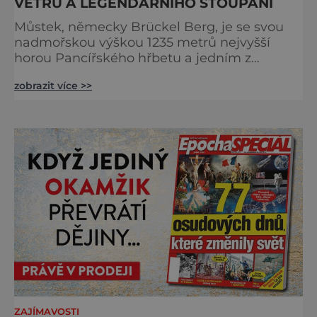
VĚTRU A LEGENDÁRNÍHO STOUPÁNÍ
Můstek, německy Brückel Berg, je se svou
nadmořskou výškou 1235 metrů nejvyšší
horou Pancířského hřbetu a jedním z
nejcharakterističtějších vrcholů západní
zobrazit více >>
Šumavy. Přestože nestojí v centru hlavních
turistických proudů jako Velký Javor či
Poledník, právě v tom spočívá jeho síla.
Můstek si dodnes uchovává syrový horský
charakter, klid a zvláštní atmosféru
šumavských hřebenů, kde se střídá hustý les
ZAJÍMAVOSTI