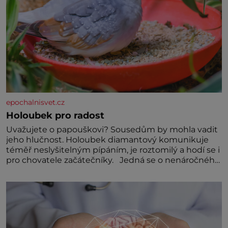
epochalnisvet.cz
Holoubek pro radost
Uvažujete o papouškovi? Sousedům by mohla vadit
jeho hlučnost. Holoubek diamantový komunikuje
téměř neslyšitelným pípáním, je roztomilý a hodí se i
pro chovatele začátečníky. Jedná se o nenáročného
klidného ptáčka, který většinu dne jen posedává.
Hodně času tráví na zemi, kde sbírá zbytky semínek
Jeho domovinou je prakticky celá Austrálie s
výjimkou pobřežní oblasti.