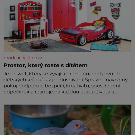
rezidenceonline.cz
Prostor, který roste s dítětem
Je to svět, který se vyvíjí a proměňuje od prvních
dětských krůčků až po dospívání. Správně navržený
pokoj podporuje bezpečí, kreativitu, soustředění i
odpočinek a reaguje na každou etapu života a
specifické potřeby dítěte. Pro nejmenší je klíčová
jednoduchost, měkkost a bezpečí, proto by pokoj
miminka měl působit především klidně a útulně.
Předškolní věk je