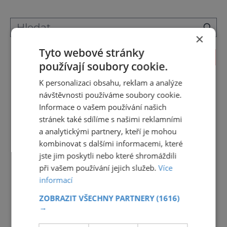
×
Tyto webové stránky
KALENDÁŘ AKCÍ
používají soubory cookie.
<<
Srpen 2026
>>
K personalizaci obsahu, reklam a analýze
návštěvnosti používáme soubory cookie.
27
28
29
30
31
1
2
Informace o vašem používání našich
3
4
5
6
7
8
9
stránek také sdílíme s našimi reklamními
a analytickými partnery, kteří je mohou
10
11
12
13
14
15
16
kombinovat s dalšími informacemi, které
17
18
19
20
21
22
23
jste jim poskytli nebo které shromáždili
při vašem používání jejich služeb.
Více
24
25
26
27
28
29
30
informací
31
1
2
3
4
5
6
ZOBRAZIT VŠECHNY PARTNERY
(1616)
→