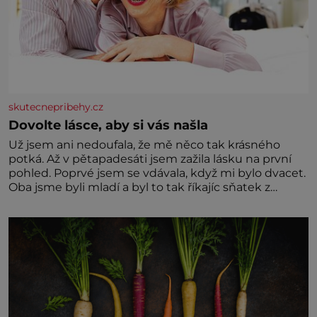
skutecnepribehy.cz
Dovolte lásce, aby si vás našla
Už jsem ani nedoufala, že mě něco tak krásného
potká. Až v pětapadesáti jsem zažila lásku na první
pohled. Poprvé jsem se vdávala, když mi bylo dvacet.
Oba jsme byli mladí a byl to tak říkajíc sňatek z
rozumu. Rodiče nás dali dohromady, Toník byl dobře
zaopatřený mladý muž. Manželství nám oběma moc
nesvědčilo, brzy jsme zjistili, že