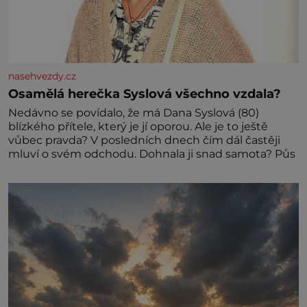
nasehvezdy.cz
Osamělá herečka Syslová všechno vzdala?
Nedávno se povídalo, že má Dana Syslová (80)
blízkého přítele, který je jí oporou. Ale je to ještě
vůbec pravda? V posledních dnech čím dál častěji
mluví o svém odchodu. Dohnala ji snad samota? Půs