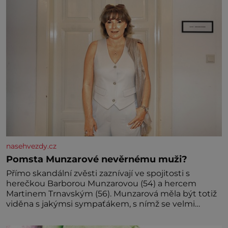
miminka měl působit především klidně a útulně.
Předškolní věk je
nasehvezdy.cz
Pomsta Munzarové nevěrnému muži?
Přímo skandální zvěsti zaznívají ve spojitosti s
herečkou Barborou Munzarovou (54) a hercem
Martinem Trnavským (56). Munzarová měla být totiž
viděna s jakýmsi sympaťákem, s nímž se velmi
družně, až d