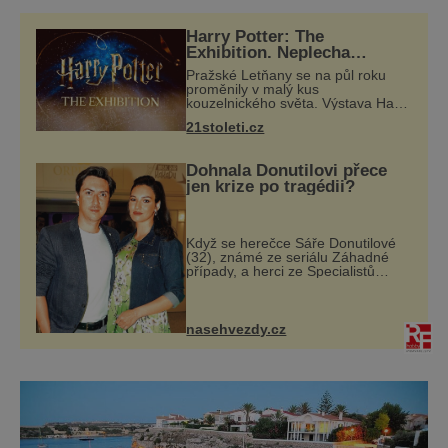
deset tisíc obyvatel, je ve skutečnosti do
moře propadlá sopka, na jejímž vrcholu se
Harry Potter: The
jako malé drahokamy třpytí modrobílé
Exhibition. Neplecha
zahájena…
domečky. Její sopečný původ není nijak
Pražské Letňany se na půl roku
proměnily v malý kus
daleko
kouzelnického světa. Výstava Harry
Potter™: The Exhibition přivezla do
21stoleti.cz
Česka originální filmové kostýmy a
rekvizity, Bradavice, Hagridovu
chýši i uč
Dohnala Donutilovi přece
jen krize po tragédii?
Když se herečce Sáře Donutilové
(32), známé ze seriálu Záhadné
případy, a herci ze Specialistů
Martinu Donutilovi (35) narodil
mrtvý syn Matyáš, jako by je to
ještě semklo. A pak se jim narodil
syn E
nasehvezdy.cz