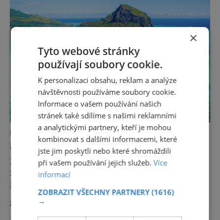
nejlepší patří Emirates. Jejich airbusy létají z
Prahy každý d
×
Tyto webové stránky
používají soubory cookie.
K personalizaci obsahu, reklam a analýze
návštěvnosti používáme soubory cookie.
Informace o vašem používání našich
stránek také sdílíme s našimi reklamními
a analytickými partnery, kteří je mohou
DOVOLENÁ V ZAHRANIČÍ
kombinovat s dalšími informacemi, které
MAURITIUS: OSTROVY OBŘÍCH ŽELV
jste jim poskytli nebo které shromáždili
Ztracen v Indickém oceánu je Mauritius jen
při vašem používání jejich služeb.
Více
zdánlivě. Milovníci exotické turistiky ho znají
informací
jako jeden ze ztracených rájů. Britové mu
ZOBRAZIT VŠECHNY PARTNERY
(1616)
udělili nezávislost v roce 1968 a od té doby
→
zobrazit více >>
jde o nejbohatší a nejkrásnější stát
Afriky. Pojďte se s námi zasnít a vydat se na