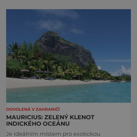
oropouche (čti oropuče), jak se odborně nazývá, byl
až do
DOVOLENÁ V ZAHRANIČÍ
MAURICIUS: ZELENÝ KLENOT
INDICKÉHO OCEÁNU
Je ideálním místem pro exotickou