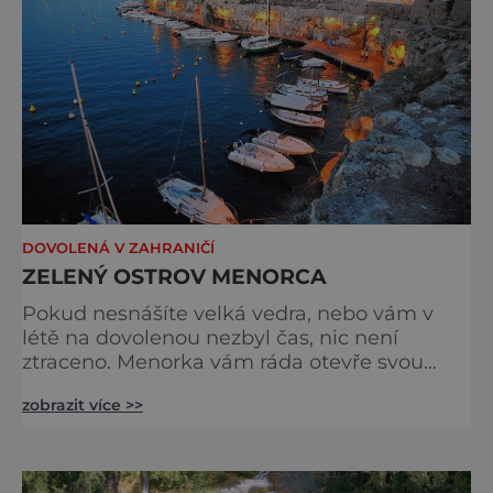
DOVOLENÁ V ZAHRANIČÍ
ZELENÝ OSTROV MENORCA
Pokud nesnášíte velká vedra, nebo vám v
létě na dovolenou nezbyl čas, nic není
ztraceno. Menorka vám ráda otevře svou
náruč. Název pochází z latinského Insula
zobrazit více >>
minor (Menší ostrov), který se používal pro
odlišení od sousední Mallorky. Oba ostrovy
patří k španělskému souostroví Baleáry. Od
Mallorky se ostrov liší nejen velikostí, ale také