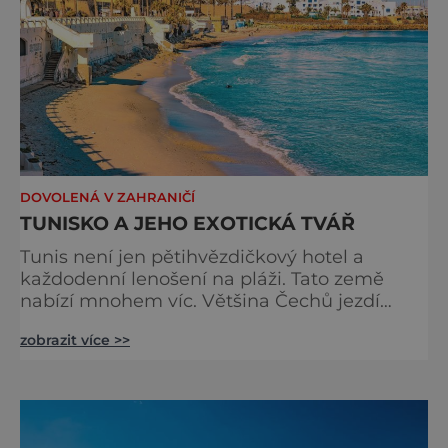
DOVOLENÁ V ZAHRANIČÍ
TUNISKO A JEHO EXOTICKÁ TVÁŘ
Tunis není jen pětihvězdičkový hotel a
každodenní lenošení na pláži. Tato země
nabízí mnohem víc. Většina Čechů jezdí
hlavně na Djerbu, do Sousse, Hammametu
zobrazit více >>
nebo Nabeulu. Milovníci klidu a historických
památek zamíří ale raději do Mahdie. Určitě
se vyplatí nezůstávat celý týden jen u hotelu
v opojení all inclusive, ale navštívit více
různých míst. Mezi ně určitě patří hlavní