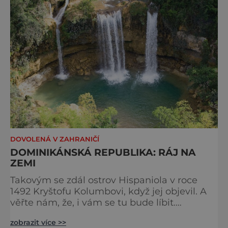
rytmem života. Zatímco větší sestru už
dávno ve dne v noci o
DOVOLENÁ V ZAHRANIČÍ
DOMINIKÁNSKÁ REPUBLIKA: RÁJ NA
ZEMI
Takovým se zdál ostrov Hispaniola v roce
1492 Kryštofu Kolumbovi, když jej objevil. A
věřte nám, že, i vám se tu bude líbit.
Dominikánská republika, zabírá přibližně dvě
zobrazit více >>
třetiny ostrova a je po Kubě druhou největší