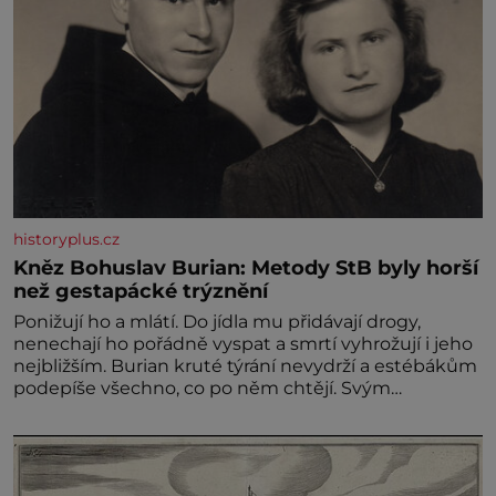
historyplus.cz
Kněz Bohuslav Burian: Metody StB byly horší
než gestapácké trýznění
Ponižují ho a mlátí. Do jídla mu přidávají drogy,
nenechají ho pořádně vyspat a smrtí vyhrožují i jeho
nejbližším. Burian kruté týrání nevydrží a estébákům
podepíše všechno, co po něm chtějí. Svým
podpisem jim potvrdí také to, že na něj během
výslechů nikdo nevyvíjel fyzický ani psychický nátlak.
Syn brněnského řezníka chce být knězem a