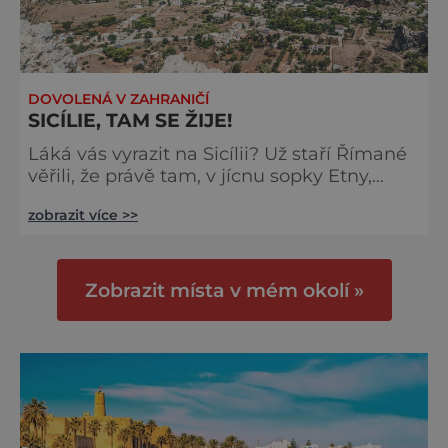
DOVOLENÁ V ZAHRANIČÍ
SICÍLIE, TAM SE ŽIJE!
Láká vás vyrazit na Sicílii? Už staří Římané
věřili, že právě tam, v jícnu sopky Etny,
bydlí bůh ohně – kovář Vulcanus. Buší do
zobrazit více >>
kovadliny a tím vyvolává zemětřesení,
které pak zase utišuje. Udělejte si sem
výlet a přesvědčte se na vlastní oči.
Navzdory občasným otřesům země se na
Zobrazit místa v mém okolí »
Sicílii výborně uchovaly starověké antické
památky. Třeba v Taormině, krásném
městě na skále nad východním pobřežím