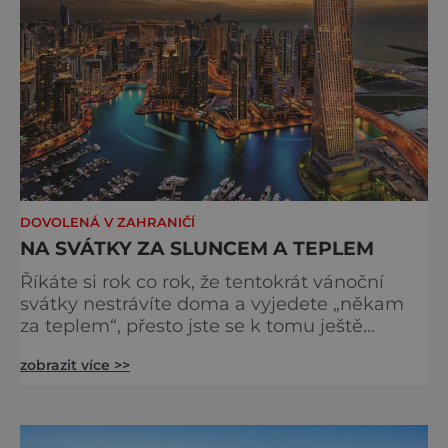
DOVOLENÁ V ZAHRANIČÍ
NA SVÁTKY ZA SLUNCEM A TEPLEM
Říkáte si rok co rok, že tentokrát vánoční
svátky nestrávíte doma a vyjedete „někam
za teplem“, přesto jste se k tomu ještě
neodhodlali? Zkuste to letos, máme pro vás
zobrazit více >>
tři osvědčené cíle. Pro náročné: Dubaj Dubaj
je jeden z emirátů ve Spojených arabských
emirátech v Perském zálivu. Létá sem hned
několik leteckých společností. Mezi ty