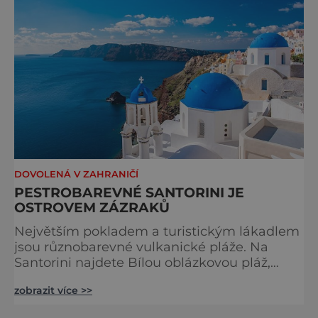
metropole - Tunis. Je
DOVOLENÁ V ZAHRANIČÍ
PESTROBAREVNÉ SANTORINI JE
OSTROVEM ZÁZRAKŮ
Největším pokladem a turistickým lákadlem
jsou různobarevné vulkanické pláže. Na
Santorini najdete Bílou oblázkovou pláž,
Rudou pláž nebo Černou s jemným
zobrazit více >>
sopečným pískem hebkým jako samet.
Nepříliš velký ostrov, který má pouhých