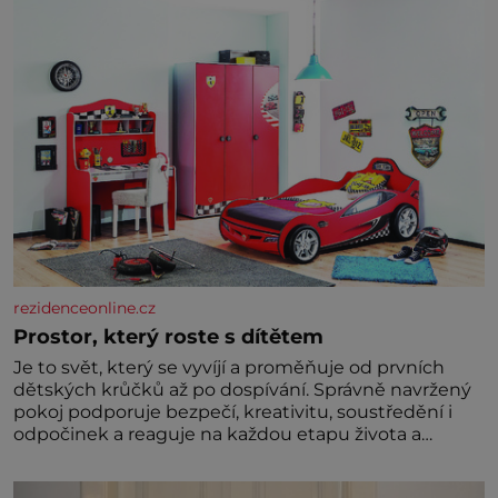
rezidenceonline.cz
Prostor, který roste s dítětem
Je to svět, který se vyvíjí a proměňuje od prvních
dětských krůčků až po dospívání. Správně navržený
pokoj podporuje bezpečí, kreativitu, soustředění i
odpočinek a reaguje na každou etapu života a
specifické potřeby dítěte. Pro nejmenší je klíčová
jednoduchost, měkkost a bezpečí, proto by pokoj