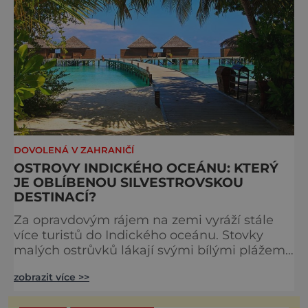
DOVOLENÁ V ZAHRANIČÍ
OSTROVY INDICKÉHO OCEÁNU: KTERÝ
JE OBLÍBENOU SILVESTROVSKOU
DESTINACÍ?
Za opravdovým rájem na zemi vyráží stále
více turistů do Indického oceánu. Stovky
malých ostrůvků lákají svými bílými plážemi,
průzračným mořem a tropickou vegetací,
zobrazit více >>
přitom ale nabízejí i dostatek soukromí a
často také neopakovatelné kulinářské