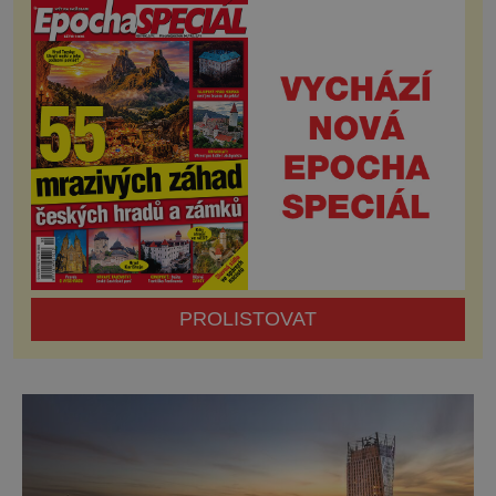
zážitky. Ráj pro bohaté na Maledivách
Rozloha pevniny: 298 km2 Hlavní město:
Male Zřízení: republika Stát oficiálně zvaný
Maledivská republika je as
PROLISTOVAT