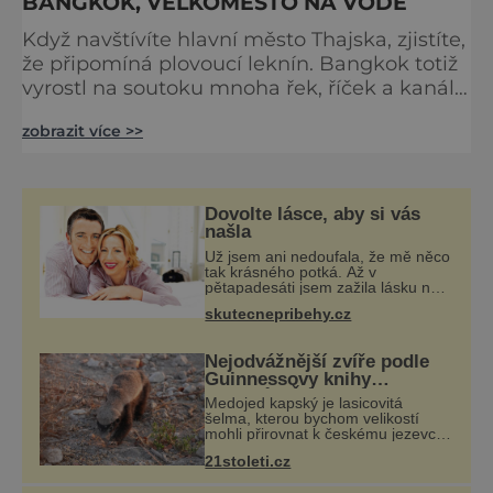
BANGKOK, VELKOMĚSTO NA VODĚ
Když navštívíte hlavní město Thajska, zjistíte,
že připomíná plovoucí leknín. Bangkok totiž
vyrostl na soutoku mnoha řek, říček a kanálů
a tam, kde u nás jezdí auta a taxíky, tam
zobrazit více >>
všude plují lodi. Ale nebojte se, najde se tu i
pevná zem. Vždyť někde museli postavit
vyhlášenou thajskou dominantu, královský
palác. Thajci jsou na svého panovníka Rámu
Dovolte lásce, aby si vás
IX. velmi hrdí a královský rod většinu tohoto
našla
Už jsem ani nedoufala, že mě něco
tak krásného potká. Až v
pětapadesáti jsem zažila lásku na
první pohled. Poprvé jsem se
skutecnepribehy.cz
vdávala, když mi bylo dvacet. Oba
jsme byli mladí a byl to tak říkajíc
sňatek
Nejodvážnější zvíře podle
Guinnessovy knihy
rekordů? Šelmička s
Medojed kapský je lasicovitá
pruhem na hřbetě!
šelma, kterou bychom velikostí
mohli přirovnat k českému jezevci.
Je extrémně nebojácná, ostatně
21stoleti.cz
bývá označována za nejodvážnější
zvíře vůbec. V této souvislosti je