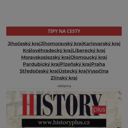
TIPY NA CESTY
Jihočeský kraj
Jihomoravský kraj
Karlovarský kraj
Královéhradecký kraj
Liberecký kraj
Moravskoslezský kraj
Olomoucký kraj
Pardubický kraj
Plzeňský kraj
Praha
Středočeský kraj
Ústecký kraj
Vysočina
Zlínský kraj
reklama