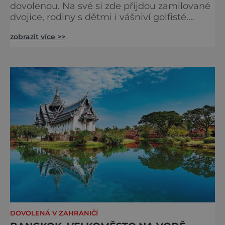
dovolenou. Na své si zde přijdou zamilované
dvojice, rodiny s dětmi i vášniví golfisté.
Dovolenou můžete strávit na jednom místě,
zobrazit více >>
nebo do ní zakomponovat sousední ostrov
Reunion. Na Mauriciu se rozhodně nebudete
nudit. V Indickém oceánu existuje ostrov,
který vaše sny může změnit ve skutečnost.
Po celý rok zde panují tropické teploty
a slunečné počasí, dlouh
DOVOLENÁ V ZAHRANIČÍ