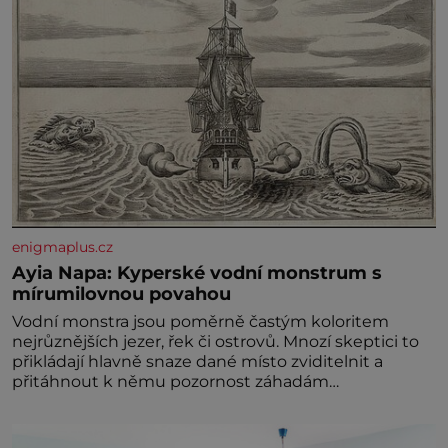
enigmaplus.cz
Ayia Napa: Kyperské vodní monstrum s
mírumilovnou povahou
Vodní monstra jsou poměrně častým koloritem
nejrůznějších jezer, řek či ostrovů. Mnozí skeptici to
přikládají hlavně snaze dané místo zviditelnit a
přitáhnout k němu pozornost záhadám
nakloněných turi