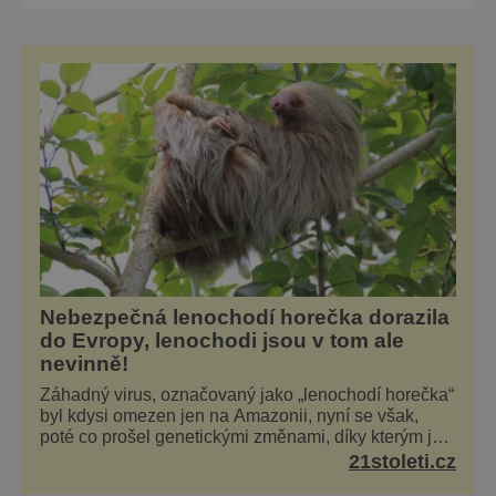
zemí v Karibském moři, kde se hovoří
španělsky. A proč právě sem míří po celý rok
řada turistů? Každý tu najde něco –
nekonečně dlouhé písečné pláže, místa
lákající k potápění, ale i t
Nebezpečná lenochodí horečka dorazila
do Evropy, lenochodi jsou v tom ale
nevinně!
Záhadný virus, označovaný jako „lenochodí horečka“
byl kdysi omezen jen na Amazonii, nyní se však,
poté co prošel genetickými změnami, díky kterým je
silnější, šíří po celé Americe a první případy se
21stoleti.cz
objevily už i v Evropě. Máme se bát? Virus