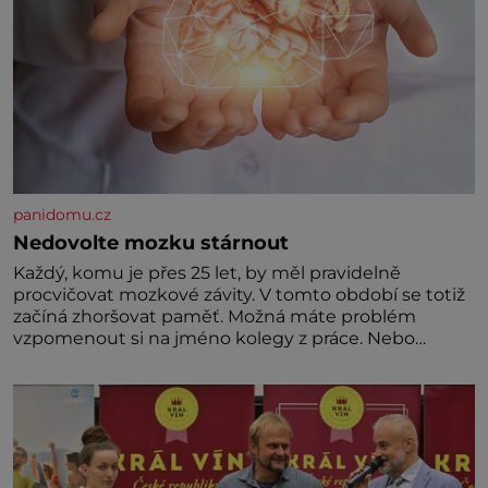
panidomu.cz
Nedovolte mozku stárnout
Každý, komu je přes 25 let, by měl pravidelně
procvičovat mozkové závity. V tomto období se totiž
začíná zhoršovat paměť. Možná máte problém
vzpomenout si na jméno kolegy z práce. Nebo
marně v paměti lovíte název knížky, kterou jste
nedávno přečetli. Je to opravdu tak, s věkem jako
kdyby se paměť rozhodla stávkovat. Cvičte