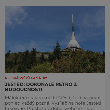
nich s
NEJKRÁSNĚJŠÍ PAMÁTKY
JEŠTĚD: DOKONALÉ RETRO Z
BUDOUCNOSTI
Málokterá stavba má to štěstí, že ji na první
pohled každý pozná. Vysílač na hoře Ještěd
takový je. Přestože v době svého vzniku