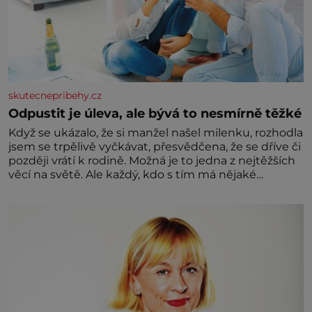
skutecnepribehy.cz
Odpustit je úleva, ale bývá to nesmírně těžké
Když se ukázalo, že si manžel našel milenku, rozhodla
jsem se trpělivě vyčkávat, přesvědčena, že se dříve či
později vrátí k rodině. Možná je to jedna z nejtěžších
věcí na světě. Ale každý, kdo s tím má nějaké
zkušenosti, se zapřísahá, že pokud odpustíte,
znatelně se vám uleví. Když se ke mně doneslo, že si
manžel pořídil milenku,