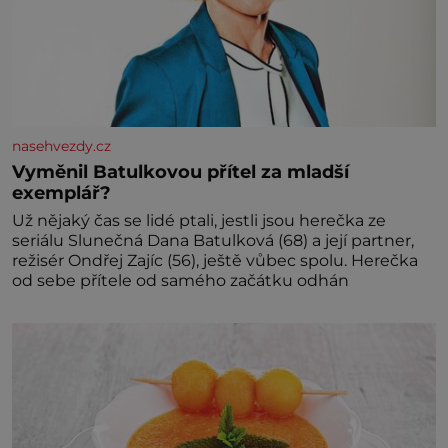
nasehvezdy.cz
Vyměnil Batulkovou přítel za mladší
exemplář?
Už nějaký čas se lidé ptali, jestli jsou herečka ze
seriálu Slunečná Dana Batulková (68) a její partner,
režisér Ondřej Zajíc (56), ještě vůbec spolu. Herečka
od sebe přítele od samého začátku odhán