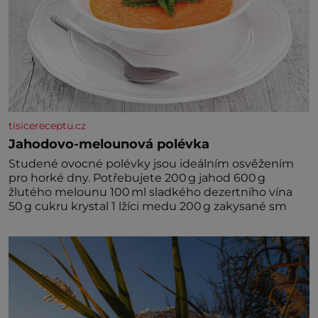
tisicereceptu.cz
Jahodovo-melounová polévka
Studené ovocné polévky jsou ideálním osvěžením
pro horké dny. Potřebujete 200 g jahod 600 g
žlutého melounu 100 ml sladkého dezertního vína
50 g cukru krystal 1 lžíci medu 200 g zakysané sm