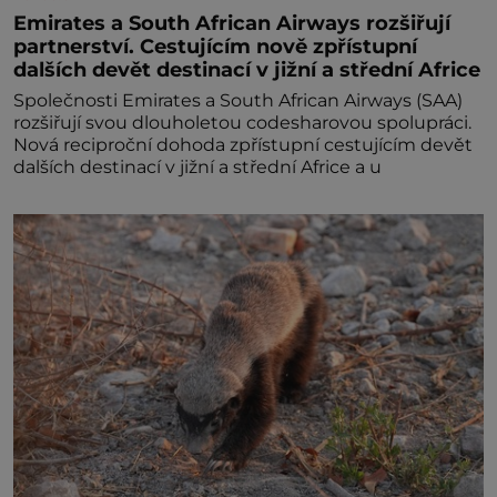
Emirates a South African Airways rozšiřují
partnerství. Cestujícím nově zpřístupní
dalších devět destinací v jižní a střední Africe
Společnosti Emirates a South African Airways (SAA)
rozšiřují svou dlouholetou codesharovou spolupráci.
Nová reciproční dohoda zpřístupní cestujícím devět
dalších destinací v jižní a střední Africe a u