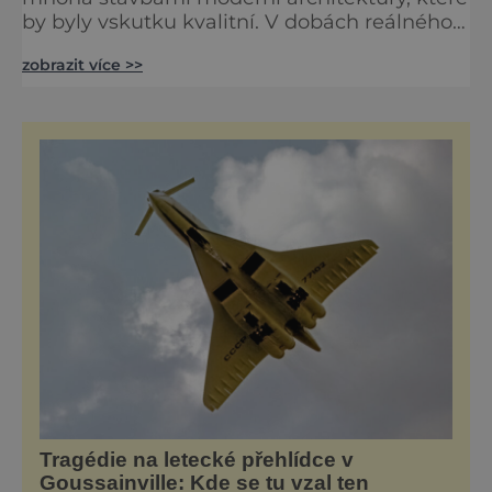
by byly vskutku kvalitní. V dobách reálného
socialismu i v současnosti zde vyrostlo více
zobrazit více >>
paskvilů než by bylo zdrávo. Věž na vrcholu
hory Ještěd je však jednou ze světlých
výjimek. Symbol města Liberce je skvělou
stavbou, která ve svém výsledku geniálně
spojuje moderní technologie s přírodou.
[caption id=""
Tragédie na letecké přehlídce v
Goussainville: Kde se tu vzal ten