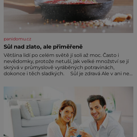
panidomu.cz
Sůl nad zlato, ale přiměřeně
Většina lidí po celém světě jí soli až moc. Často i
nevědomky, protože netuší, jak velké množství se jí
skrývá v průmyslově vyráběných potravinách,
dokonce i těch sladkých. Sůl je zdravá Ale v ani ne
třetinovém množství, než je pro většinu populace
běžné. Její základní složky– sodík a chlór – jsou
zásadní pro správné hospodaření