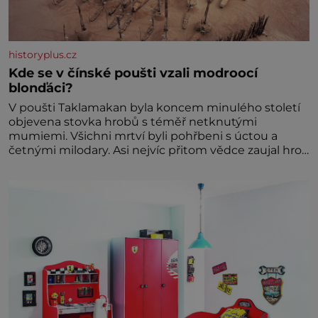
historyplus.cz
Kde se v čínské poušti vzali modroocí
blonďáci?
V poušti Taklamakan byla koncem minulého století
objevena stovka hrobů s téměř netknutými
mumiemi. Všichni mrtví byli pohřbeni s úctou a
četnými milodary. Asi nejvíc přitom vědce zaujal hrob
tříměsíčního chlapečka s modrou filcovou čapkou, z
níž se draly blonďaté vlásky. Fakt, že jsou těla
dávných lidí nesmírně dobře zachovalá, přičítají
odborníci zdejším klimatickým podmínkám. Sucho,
prosolené písky a extrémně