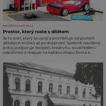
rezidenceonline.cz
Prostor, který roste s dítětem
Je to svět, který se vyvíjí a proměňuje od prvních
dětských krůčků až po dospívání. Správně navržený
pokoj podporuje bezpečí, kreativitu, soustředění i
odpočinek a reaguje na každou etapu života a
specifické potřeby dítěte. Pro nejmenší je klíčová
jednoduchost, měkkost a bezpečí, proto by pokoj
miminka měl působit především klidně a útulně.
Předškolní věk je