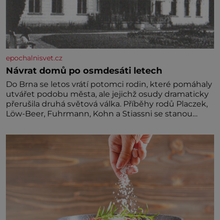
epochalnisvet.cz
Návrat domů po osmdesáti letech
Do Brna se letos vrátí potomci rodin, které pomáhaly
utvářet podobu města, ale jejichž osudy dramaticky
přerušila druhá světová válka. Příběhy rodů Placzek,
Löw-Beer, Fuhrmann, Kohn a Stiassni se stanou
jednou z hlavních dramaturgických linií festivalu
židovské kultury ŠTETL FEST 2026. Některé návraty
nejsou jednoduché. Místa, která si člověk pamatuje z
rodinných vyprávění, už dávno