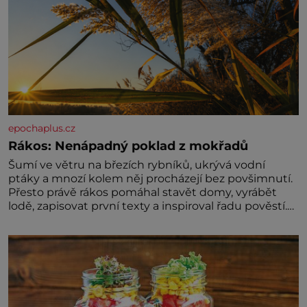
epochaplus.cz
Rákos: Nenápadný poklad z mokřadů
Šumí ve větru na březích rybníků, ukrývá vodní
ptáky a mnozí kolem něj procházejí bez povšimnutí.
Přesto právě rákos pomáhal stavět domy, vyrábět
lodě, zapisovat první texty a inspiroval řadu pověstí.
Tato skromná, ale užitečná rostlina provází člověka
už tisíce let. Většina lidí vnímá rákos jen jako
obyčejnou kulisu letního koupání. Stačí se však
podívat