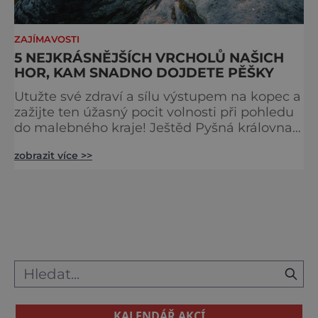
ZAJÍMAVOSTI
5 NEJKRÁSNĚJŠÍCH VRCHOLŮ NAŠICH
HOR, KAM SNADNO DOJDETE PĚŠKY
Utužte své zdraví a sílu výstupem na kopec a
zažijte ten úžasný pocit volnosti při pohledu
do malebného kraje! Ještěd Pyšná královna
Je jí vysílač Ještěd s horským hotelem
zobrazit více >>
a restaurací. Jedinečná stavba vysoká 100
metrů poutá pozornost už z velké dálky a při
pohledu od její paty vzhůru budí úžas. Trasa
pěšky začíná v Liberci – Horním Hanychově
u konečné zastávky tramvaje a míří po mod
KALENDÁŘ AKCÍ