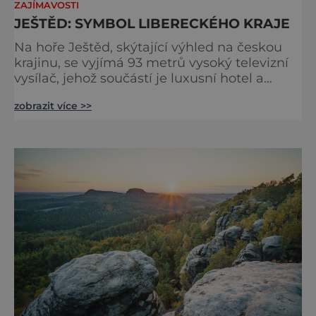
ZAJÍMAVOSTI
JEŠTĚD: SYMBOL LIBERECKÉHO KRAJE
Na hoře Ještěd, skýtající výhled na českou
krajinu, se vyjímá 93 metrů vysoký televizní
vysílač, jehož součástí je luxusní hotel a
restaurace. Na vrchol vás doveze lanovka,
zobrazit více >>
nebo můžete zvolit jednu z mnoha pěkných
turistických tras. Za příznivého počasí
spatříte krásy Českého ráje, Jizerských hor,
Krkonoš či Lužických hor. Národním parkem
dál Dál můžete pokračovat národním
parkem do