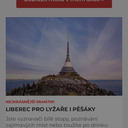
kde věčně prší anebo se jde do kopce. I
přesto vyniká neobyčejnou architekturou,
od které je těžké odtrhnout zrak. A to z
NEJKRÁSNĚJŠÍ PAMÁTKY
LIBEREC PRO LYŽAŘE I PĚŠÁKY
Jste vyznavači bílé stopy, poznávání
zajímavých míst nebo toužíte po drinku