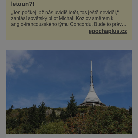
letoun?!
„Jen počkej, až nás uvidíš letět, tos ještě neviděl,“
zahlásí sovětský pilot Michail Kozlov směrem k
anglo-francouzského týmu Concordu. Bude to právě
konkurenční boj, co bude stát za smrtí celé 6členné
epochaplus.cz
posádky Tupoleva Tu-144, zničením několika domů,
usmrcením 8 lidí na zemi (z toho 3 dětí) a 60 váž