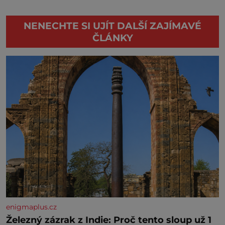
NENECHTE SI UJÍT DALŠÍ ZAJÍMAVÉ
ČLÁNKY
enigmaplus.cz
Železný zázrak z Indie: Proč tento sloup už 1