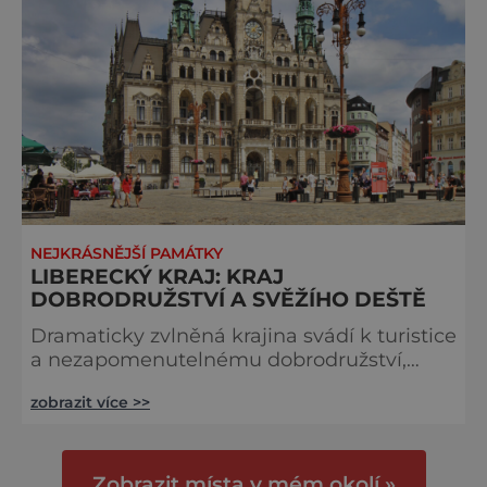
NEJKRÁSNĚJŠÍ PAMÁTKY
LIBERECKÝ KRAJ: KRAJ
DOBRODRUŽSTVÍ A SVĚŽÍHO DEŠTĚ
Dramaticky zvlněná krajina svádí k turistice
a nezapomenutelnému dobrodružství,
zatímco města lákají k romantickým
zobrazit více >>
procházkám v malebných uličkách.
Liberecký kraj je místem plným požitků, ke
které zůstávají věčné. Okouzlující radnice
Mezi místními je Liberec znám jako město,
Zobrazit místa v mém okolí »