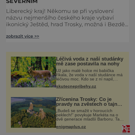
SEVERNÍM
Liberecký kraj! Někomu se při vyslovení
názvu nejmenšího českého kraje vybaví
ikonický Ještěd, hrad Trosky, možná i Bezděz
s Máchovým jezerem a dalšímu třeba i
zobrazit více >>
některé z krkonošských horských středisek.
Co kdybychom vás tentokrát blíže seznámili
s těmito perlami turismu? Liberecký region
toho skrývá více, než si mnozí myslí, a my
Léčivá voda z naší studánky
vás chceme s místy, které by měl každý znát,
mě zase postavila na nohy
seznámit. Vyberte si
Už jako malé holce mi babička
říkala, že voda v naší studánce má
léčivou moc. Kdo se z ní napil,
nebo si natrhal bylinky kolem, tomu
skutecnepribehy.cz
se ulevilo. Ráda vzpomínám na své
dětství a na studánku, která se u
Zřícenina Trosky: Co je
pravdy na zvěstech o tajné
chodbě?
„Budeš se smažit v horoucích
peklech!“ povykuje Markéta na o
dvě generace mladší Barboru. Ta jí
za chvíli slovní palbu opětuje. První
enigmaplus.cz
je zarytá katolička, druhá
přesvědčená kališnice. A každá z