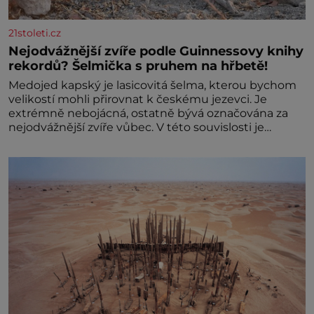
21stoleti.cz
Nejodvážnější zvíře podle Guinnessovy knihy
rekordů? Šelmička s pruhem na hřbetě!
Medojed kapský je lasicovitá šelma, kterou bychom
velikostí mohli přirovnat k českému jezevci. Je
extrémně nebojácná, ostatně bývá označována za
nejodvážnější zvíře vůbec. V této souvislosti je
dokonc