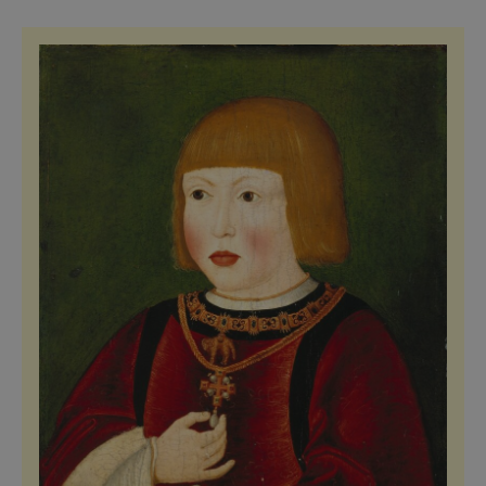
sebou tak, aby byli hosté Pece pod Sněžkou
spokojení a rádi se sem vraceli. Důkazem je i
slevový program"Karta hosta", díky kterému
m