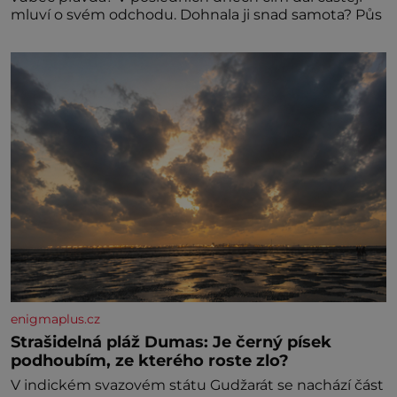
mluví o svém odchodu. Dohnala ji snad samota? Půs
enigmaplus.cz
Strašidelná pláž Dumas: Je černý písek
podhoubím, ze kterého roste zlo?
V indickém svazovém státu Gudžarát se nachází část