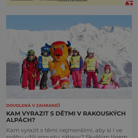
Jindřich se však zastrašit nenechá.
Zachová chladnou hlavu a trestu
unikne.
DOVOLENÁ V ZAHRANIČÍ
KAM VYRAZIT S DĚTMI V RAKOUSKÝCH
ALPÁCH?
Kam vyrazit s těmi nejmenšími, aby si i ve
sněhu užili spoustu zábavy? Skvělým tipem