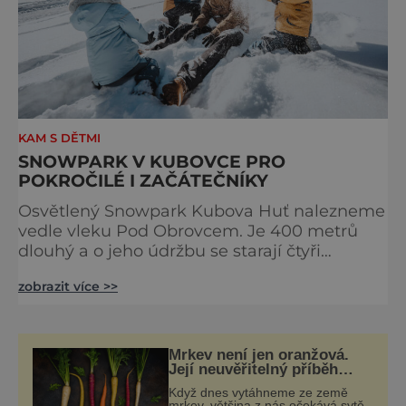
KAM S DĚTMI
SNOWPARK V KUBOVCE PRO
POKROČILÉ I ZAČÁTEČNÍKY
Osvětlený Snowpark Kubova Huť nalezneme
vedle vleku Pod Obrovcem. Je 400 metrů
dlouhý a o jeho údržbu se starají čtyři
shapeři. V horní části se nachází minipark
zobrazit více >>
vhodný pro začátečníky. Je zde pět beden a
několik railů. Dále park pokračuje šest metrů
dlouhým butter boxem. Součástí dolní části
parku jsou dva skoky s tablem. Zbytek parku
Mrkev není jen oranžová.
je tvořen například plastovou trubkou nebo
Její neuvěřitelný příběh
začíná fialovou barvou
dalšími t
Když dnes vytáhneme ze země
mrkev, většina z nás očekává sytě