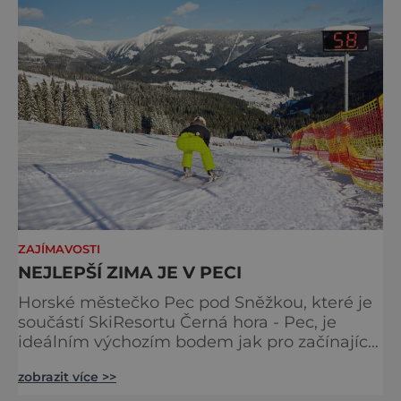
samostatný areál pro děti a začátečníky.
Vedle Šance
ZAJÍMAVOSTI
NEJLEPŠÍ ZIMA JE V PECI
Horské městečko Pec pod Sněžkou, které je
součástí SkiResortu Černá hora - Pec, je
ideálním výchozím bodem jak pro začínající,
tak i zkušenější lyžaře. Místní subjekty v čele
zobrazit více >>
se SkiResortem totiž pravidelně investují do
infrastruktury a snaží se spolupracovat mezi