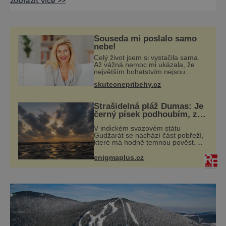
zobrazit více >>
představte: romanticky zasněžené stromy,
nikde nikdo a v lesním tichu se ozývá jen
měkké klouzání běžek… Po náročném dni
pak můžete nechat své tělo odpočívat
Souseda mi poslalo samo
v termálních lázních, nebo navštívit proslulé
nebe!
sklárny či vánoční trhy. Zimn
Celý život jsem si vystačila sama.
Až vážná nemoc mi ukázala, že
největším bohatstvím nejsou
peníze ani vlastní byt, ale člověk,
skutecnepribehy.cz
který je ochotný podat pomocnou
ruku. Vždycky jsem byla spíš
samotářka.
Strašidelná pláž Dumas: Je
černý písek podhoubím, ze
kterého roste zlo?
V indickém svazovém státu
Gudžarát se nachází část pobřeží,
které má hodně temnou pověst.
Jistě k tomu přispívá i černý písek
této pláže. Proč má pláž takové
enigmaplus.cz
netypické zbarvení? Nakolik jsou
pravdivé