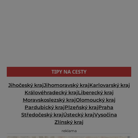
TIPY NA CESTY
Jihočeský kraj
Jihomoravský kraj
Karlovarský kraj
Královéhradecký kraj
Liberecký kraj
Moravskoslezský kraj
Olomoucký kraj
Pardubický kraj
Plzeňský kraj
Praha
Středočeský kraj
Ústecký kraj
Vysočina
Zlínský kraj
reklama