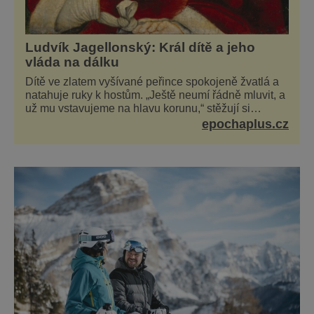
Ludvík Jagellonský: Král dítě a jeho
vláda na dálku
Dítě ve zlatem vyšívané peřince spokojeně žvatlá a
natahuje ruky k hostům. „Ještě neumí řádně mluvit, a
už mu vstavujeme na hlavu korunu,“ stěžují si
současníci, pro které je k neuvěření, že droboučký
epochaplus.cz
princ se dnes stal králem. Otázka za milion, na niž by
všichni, zejména stárnoucí a nemocný král Vl