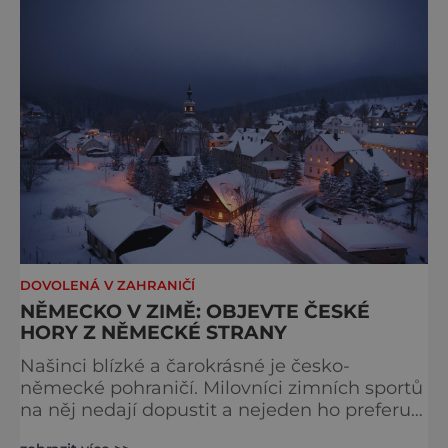
návštěvníky 88 lanovek a vleků, z nichž
nejznámější je Flexenbahn. Loni otevřená
okružní trasa Run
DOVOLENÁ V ZAHRANIČÍ
NĚMECKO V ZIMĚ: OBJEVTE ČESKÉ
HORY Z NĚMECKÉ STRANY
Našinci blízké a čarokrásné je česko-
německé pohraničí. Milovníci zimních sportů
na něj nedají dopustit a nejeden ho preferuje
i před „profláklými“ Alpami. Jen si to