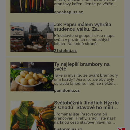
oranžový kořen. Jenže po většinu
své historie je mrkev všechno
epochaplus.cz
možné, jen ne oranžová. Je fialová,
žlutá, bílá, někdy dokonce téměř
černá.
Jak Pepsi málem vyhrála
studenou válku. Za
limonádu dostala ponorky i
Představte si geopolitickou mapu
křižník
světa v pozdních osmdesátých
letech. Na jedné straně
Washington, na druhé Moskva.
21stoleti.cz
Mezi nimi jaderný arzenál schopný
zničit planetu padesátkrát dokola,
železná opona a
Ty nejlepší brambory na
světě
Také si myslíte, že uvařit brambory
umí každý? Asi ano, ale aby byly
opravdu lahodné, hodí se některé
jednoduché triky. Že jsou různé
panidomu.cz
varné typy od A, tedy na saláty, po
D na kaši, určitě víte, takže
Světoběžník Jindřich Hýzrle
z Chodů: Stavové ho měli
za zrádce
„Pomáhal jste Pasovským při
drancování Prahy, zradil jste nás!“
nařknou čeští stavové hlavního
zbrojmistra zemské hotovosti.
historyplus.cz