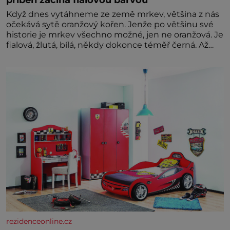
Když dnes vytáhneme ze země mrkev, většina z nás
očekává sytě oranžový kořen. Jenže po většinu své
historie je mrkev všechno možné, jen ne oranžová. Je
fialová, žlutá, bílá, někdy dokonce téměř černá. Až
díky stovkám let pečlivého šlechtění se z ní stává
zelenina, bez které si českou zahradu ani
nedokážeme představit. Její příběh je
rezidenceonline.cz