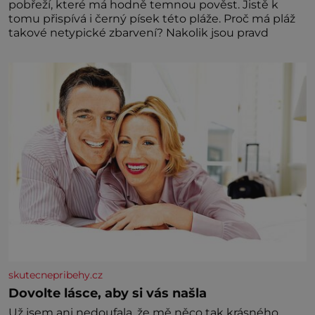
pobřeží, které má hodně temnou pověst. Jistě k
tomu přispívá i černý písek této pláže. Proč má pláž
takové netypické zbarvení? Nakolik jsou pravd
skutecnepribehy.cz
Dovolte lásce, aby si vás našla
Už jsem ani nedoufala, že mě něco tak krásného