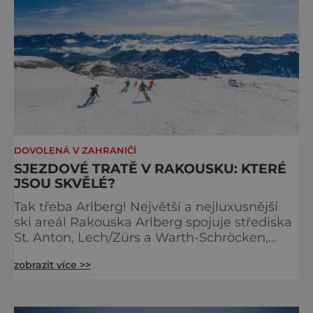
DOVOLENÁ V ZAHRANIČÍ
SJEZDOVÉ TRATĚ V RAKOUSKU: KTERÉ
JSOU SKVĚLÉ?
Tak třeba Arlberg! Největší a nejluxusnější
ski areál Rakouska Arlberg spojuje střediska
St. Anton, Lech/Zürs a Warth-Schröcken,
který patří také mezi TOP 5 na celém světě.
zobrazit více >>
Čeká na vás neuvěřitelných 305 kilometrů po
většinou lehkých až středně náročných
sjezdových tratí. Denně přepravuje