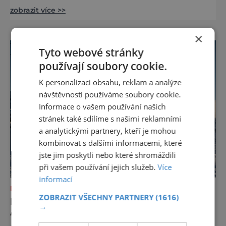
jízda v duši po sněhu je jakousi náhradou za
zobrazit více >>
sáňky, a proto je určená pouze pro děti. To je
však velký omyl, protože snowtubing je
zábavou i pro dospělé! Skvělou
×
snowtubingovou dráhu – sněhový tobogán –
Tyto webové stránky
najdete v lyžařském areálu Boží Dar Novako,
používají soubory cookie.
nedaleko infocent
K personalizaci obsahu, reklam a analýze
návštěvnosti používáme soubory cookie.
Informace o vašem používání našich
stránek také sdílíme s našimi reklamními
a analytickými partnery, kteří je mohou
kombinovat s dalšími informacemi, které
jste jim poskytli nebo které shromáždili
při vašem používání jejich služeb.
Více
informací
DOVOLENÁ V ZAHRANIČÍ
ZOBRAZIT VŠECHNY PARTNERY
(1616)
KAM VYRAZIT S DĚTMI V ITALSKÝCH
→
ALPÁCH?