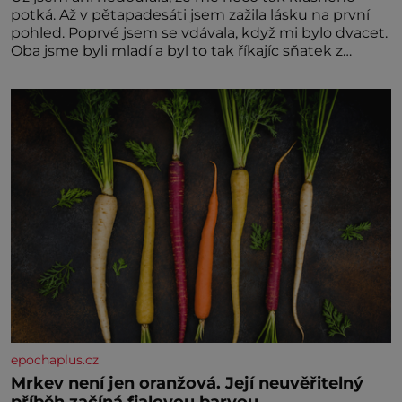
potká. Až v pětapadesáti jsem zažila lásku na první
pohled. Poprvé jsem se vdávala, když mi bylo dvacet.
Oba jsme byli mladí a byl to tak říkajíc sňatek z
rozumu. Rodiče nás dali dohromady, Toník byl dobře
zaopatřený mladý muž. Manželství nám oběma moc
nesvědčilo, brzy jsme zjistili, že
epochaplus.cz
Mrkev není jen oranžová. Její neuvěřitelný
příběh začíná fialovou barvou