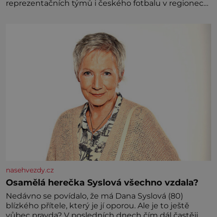
reprezentačních týmů i českého fotbalu v regionech.
Partner
nasehvezdy.cz
Osamělá herečka Syslová všechno vzdala?
Nedávno se povídalo, že má Dana Syslová (80)
blízkého přítele, který je jí oporou. Ale je to ještě
vůbec pravda? V posledních dnech čím dál častěji