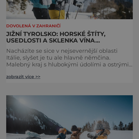
DOVOLENÁ V ZAHRANIČÍ
JIŽNÍ TYROLSKO: HORSKÉ ŠTÍTY,
USEDLOSTI A SKLENKA VÍNA…
Nacházíte se sice v nejsevernější oblasti
Itálie, slyšet je tu ale hlavně němčina.
Malebný kraj s hlubokými údolími a ostrými
horskými štíty vám v zimě nabídne více než
zobrazit více >>
1100 kilometrů sjezdovek. Kvalitní sportovní
vyžití pak vystřídáte sklenkou ceněného
italského vína. Vítejte v Jižním Tyrolsku.
Zdejší panoramatická krajina neoslňuje jen
počtem a délkou lyžařských sjezdovek.
Úctyhodný je také po