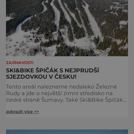
ZAJÍMAVOSTI
SKI&BIKE ŠPIČÁK S NEJPRUDŠÍ
SJEZDOVKOU V ČESKU!
Tento areál nalezneme nedaleko Železné
Rudy a jde o největší zimní středisko na
české straně Šumavy. Také Ski&Bike Špičák
patří mezi takzvané pětihvězdičkové areály v
zobrazit více >>
ČR. Nachází se zde i nejprudší sjezdovka v
ČR! Jmenuje se Šance a má sklon 45 stupňů.
Kromě ní je zde však také množství modrých
sjezdovek pro carvingový oblouk nebo