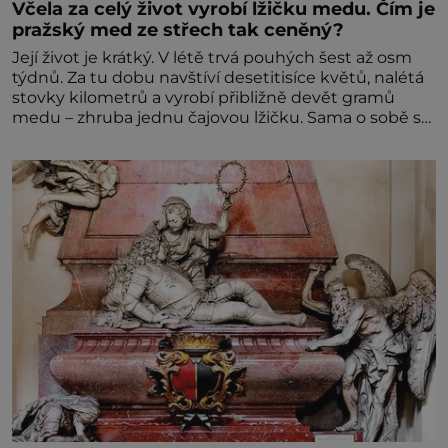
Včela za celý život vyrobí lžičku medu. Čím je
pražský med ze střech tak ceněný?
Její život je krátký. V létě trvá pouhých šest až osm
týdnů. Za tu dobu navštíví desetitisíce květů, nalétá
stovky kilometrů a vyrobí přibližně devět gramů
medu – zhruba jednu čajovou lžičku. Sama o sobě se
může zdát bezvýznamná. Teprve když se spojí s
dalšími desítkami tisíc příslušnic svého včelstva,
vznikne jeden z nejdokonalejších organismů