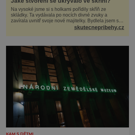
Jaké stvoření se ukrývalo ve skříni?
Na vysoké jsme si s holkami pořídily skříň ze
skládky. Ta vydávala po nocích divné zvuky a
zavírala uvnitř svoje nové majitelky. Bydlela jsem se
dvěma kamarádkami a bavilo nás zvelebovat si náš
skutecnepribehy.cz
byt. Skoro denně jsme tahaly domů různé kousky od
babiček nebo z bazaru, jako třeba staré zrcadlo a
obrazy
KAM S DĚTMI