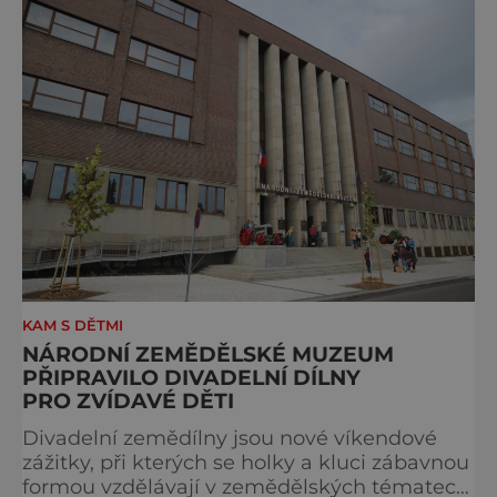
vznik řady kult
KAM S DĚTMI
NÁRODNÍ ZEMĚDĚLSKÉ MUZEUM
PŘIPRAVILO DIVADELNÍ DÍLNY
PRO ZVÍDAVÉ DĚTI
Divadelní zemědílny jsou nové víkendové
zážitky, při kterých se holky a kluci zábavnou
formou vzdělávají v zemědělských tématech.