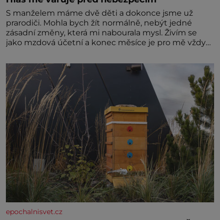
S manželem máme dvě děti a dokonce jsme už
prarodiči. Mohla bych žít normálně, nebýt jedné
zásadní změny, která mi nabourala mysl. Živím se
jako mzdová účetní a konec měsíce je pro mě vždy
velice psychicky náročným obdobím. Od té chvíle, co
máme vnoučata, mi dcera čím dál častěji volá o
pomoc, co se hlídání týče. Dalo by se
epochalnisvet.cz