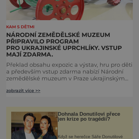
KAM S DĚTMI
NÁRODNÍ ZEMĚDĚLSKÉ MUZEUM
PŘIPRAVILO PROGRAM
PRO UKRAJINSKÉ UPRCHLÍKY. VSTUP
MAJÍ ZDARMA.
Překlad obsahu expozic a výstav, hru pro děti
a především vstup zdarma nabízí Národní
zemědělské muzeum v Praze ukrajinským
návštěvníkům. Ve spolupráci s městskou
zobrazit více >>
částí Praha 7 bude v muzeu působit také
dětská skupina pro předškoláky. Od dubna
budou vstup zdarma nabízet i ostatní
pobočky muzea v regionech. Během
Dohnala Donutilovi přece
minulého týdne připravilo Národní
jen krize po tragédii?
zemědělské muzeum řadu opatření a aktivit,
díky kte
Když se herečce Sáře Donutilové