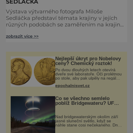
SEDLÁČKA
Výstava výtvarného fotografa Miloše
Sedláčka představí témata krajiny v jejích
různých podobách se zaměřením na krajinu
zemědělskou. Vernisáž výstavy Miloš
zobrazit více >>
Sedláček – fotografie ZE MĚ proběhne ve
čtvrtek 9. února v 17 hodin a hudebně ji
doprovodí Jiří Stivín, Vojtěch Havel a
Vladimír Strnad. Výstava bude v Národním
Nejlepší úkryt pro Nobelovy
zemědělském muzeu v Praze ke zhlédnutí
ceny? Chemický roztok!
do 31. března. Miloš Sedláček je výra
Po dvou dlouhých letech otevírá
dveře své laboratoře. Oči prolétnou
po stole, aby pak ulpěly na regálu,
kde se nachází všemožné látky.
epochalnisvet.cz
Hledá žluto-oranžovou tekutinu,
jakmile ji zahlédne, nesmírně se
Co se všechno semlelo
poblíž Bridgewateru? UFO
na obloze, monstra v
bažinách!
Nad bridgewaterským okolím září
jasné sluneční světlo, když se
náhle stane cosi nečekaného. Dne
10. května roku 1760 v deset hodin