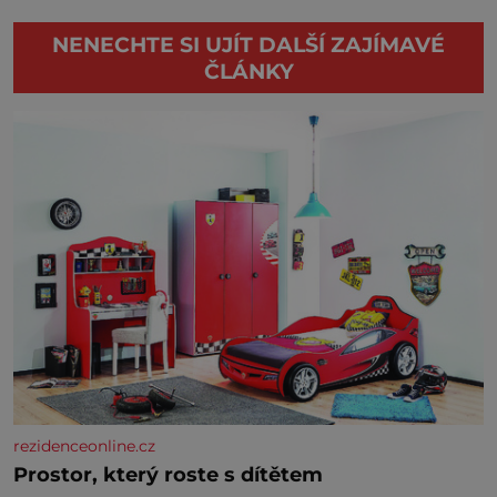
NENECHTE SI UJÍT DALŠÍ ZAJÍMAVÉ
ČLÁNKY
rezidenceonline.cz
Prostor, který roste s dítětem