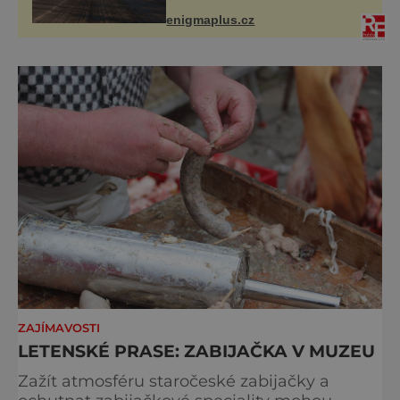
dopoledne zde dojde k vůbec
prvnímu historicky doloženému
enigmaplus.cz
přeletu UFO
ZAJÍMAVOSTI
LETENSKÉ PRASE: ZABIJAČKA V MUZEU
Zažít atmosféru staročeské zabijačky a