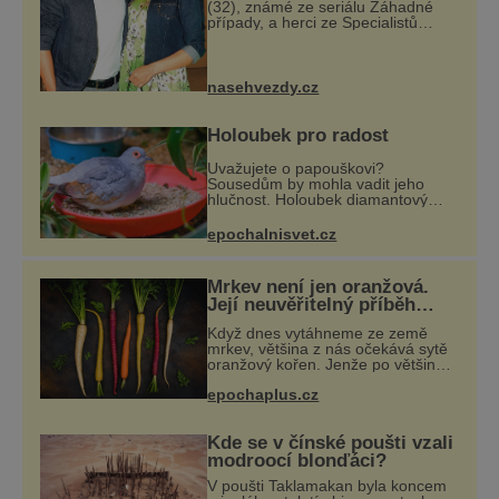
(32), známé ze seriálu Záhadné
případy, a herci ze Specialistů
Martinu Donutilovi (35) narodil
mrtvý syn Matyáš, jako by je to
ještě semklo. A pak se jim narodil
syn E
nasehvezdy.cz
Holoubek pro radost
Uvažujete o papouškovi?
Sousedům by mohla vadit jeho
hlučnost. Holoubek diamantový
komunikuje téměř neslyšitelným
pípáním, je roztomilý a hodí se i
epochalnisvet.cz
pro chovatele začátečníky. Jedná
se o nenároč
Mrkev není jen oranžová.
Její neuvěřitelný příběh
začíná fialovou barvou
Když dnes vytáhneme ze země
mrkev, většina z nás očekává sytě
oranžový kořen. Jenže po většinu
své historie je mrkev všechno
epochaplus.cz
možné, jen ne oranžová. Je fialová,
žlutá, bílá, někdy dokonce téměř
černá.
Kde se v čínské poušti vzali
modroocí blonďáci?
V poušti Taklamakan byla koncem