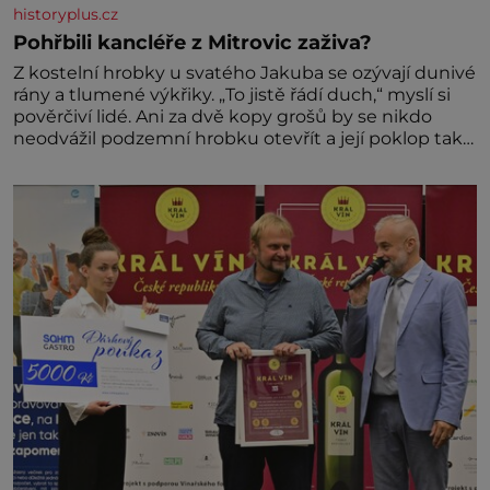
historyplus.cz
Pohřbili kancléře z Mitrovic zaživa?
Z kostelní hrobky u svatého Jakuba se ozývají dunivé
rány a tlumené výkřiky. „To jistě řádí duch,“ myslí si
pověrčiví lidé. Ani za dvě kopy grošů by se nikdo
neodvážil podzemní hrobku otevřít a její poklop tak
raději jen skrápí svěcenou vodou. Za několik dní
divné burácení skutečně ustane. Když o mnoho let
později hrobku