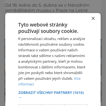
Od 18. ledna do 5. dubna se v Národním
zemědělském muzeu v Praze na Letné
uskuteční cyklus deseti přednášek
×
věnovaných dějinám zahradního umění.
Tyto webové stránky
zobrazit více >>
Generální ředitel muzea Zdeněk Novák
používají soubory cookie.
představí nejen profesi zahradních
architektů, ale především historii a
K personalizaci obsahu, reklam a analýze
zajímavosti vývoje tvorby zahrad u nás
návštěvnosti používáme soubory cookie.
i ve světě. Přednášky z cyklu Nový pohled na
Informace o vašem používání našich
dějiny zahradního umění probíhají vždy
stránek také sdílíme s našimi reklamními
v úterý od 17 do 19 h
a analytickými partnery, kteří je mohou
kombinovat s dalšími informacemi, které
jste jim poskytli nebo které shromáždili
při vašem používání jejich služeb.
Více
informací
ZOBRAZIT VŠECHNY PARTNERY
(1616)
→