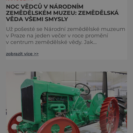
NOC VĚDCŮ V NÁRODNÍM
ZEMĚDĚLSKÉM MUZEU: ZEMĚDĚLSKÁ
VĚDA VŠEMI SMYSLY
Už pošesté se Národní zemědělské muzeum
v Praze na jeden večer v roce promění
v centrum zemědělské vědy. Jak
dobrodružné to může být, i letos přiblíží
zobrazit více >>
výzkumníci z různých oblastí živočišné a
rostlinné výroby, lesního a vodního
hospodářství i potravinářství. Noc vědců se
koná v pátek 30. září od 17 do 22 hodin. Na
více než dvou desítkách stanovišť tu budou
pro návštěvníky připraveny ukázky vědec