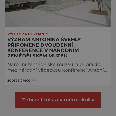
VÝLETY ZA POZNÁNÍM
VÝZNAM ANTONÍNA ŠVEHLY
PŘIPOMENE DVOUDENNÍ
KONFERENCE V NÁRODNÍM
ZEMĚDĚLSKÉM MUZEU
Národní zemědělské muzeum připravilo
mezinárodní vědeckou konferenci Antonín
Švehla, český sedlák, politik a státník
zobrazit více >>
věnovanou jednomu ze zakladatelů a
významných protagonistů vývoje
Československé republiky 20. let
dvacátého století. Konference se koná
Zobrazit místa v mém okolí »
u příležitosti jeho 150. výročí narození ve
dnech 13.–14. dubna v NZM Praha. „Antonín
Švehla se mimo jiné významně zasloužil i o