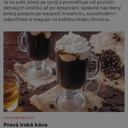
Je to svět, který se vyvíjí a proměňuje od prvních
dětských krůčků až po dospívání. Správně navržený
pokoj podporuje bezpečí, kreativitu, soustředění i
odpočinek a reaguje na každou etapu života a
specifické potřeby dítěte. Pro nejmenší je klíčová
jednoduchost, měkkost a bezpečí, proto by pokoj
miminka měl působit především klidně a útulně.
Předškolní věk je
tisicereceptu.cz
Pravá irská káva