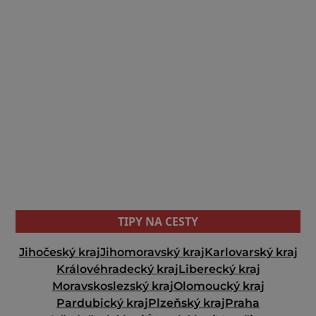
TIPY NA CESTY
Jihočeský kraj
Jihomoravský kraj
Karlovarský kraj
Královéhradecký kraj
Liberecký kraj
Moravskoslezský kraj
Olomoucký kraj
Pardubický kraj
Plzeňský kraj
Praha