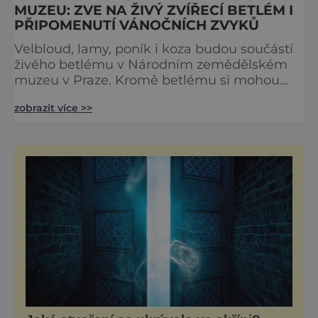
MUZEU: ZVE NA ŽIVÝ ZVÍŘECÍ BETLÉM I
PŘIPOMENUTÍ VÁNOČNÍCH ZVYKŮ
Velbloud, lamy, poník i koza budou součástí
živého betlému v Národním zemědělském
muzeu v Praze. Kromě betlému si mohou
návštěvníci zazpívat koledy, oživit staré
zobrazit více >>
vánoční zvyky, zdobit cukroví i vyrobit
drobné vánoční dárky. Advent v muzeu se
koná 10. prosince od 10 do 17 hodin. I letos
bude součástí Adventu v muzeu oblíbené
zdobení perníčků nebo výroba ozdobiček a
svícnů. V gastrostudiu v expoz