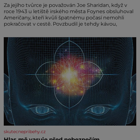
Za jejího tvůrce je považován Joe Sharidan, když v
roce 1943 u letiště irského města Foynes obsluhoval
Američany, kteří kvůli špatnému počasí nemohli
pokračovat v cestě. Povzbudil je tehdy kávou,
skutecnepribehy.cz
Hlas mě varuje před nebezpečím