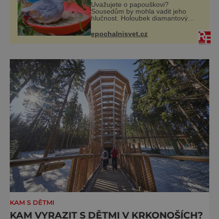
Uvažujete o papouškovi?
Sousedům by mohla vadit jeho
hlučnost. Holoubek diamantový
komunikuje téměř neslyšitelným
pípáním, je roztomilý a hodí se i
epochalnisvet.cz
pro chovatele začátečníky. Jedná
se o nenároč
KAM S DĚTMI
KAM VYRAZIT S DĚTMI V KRKONOŠÍCH?