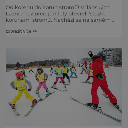
Od kořenů do korun stromů! V Jánských
Lázních už před pár lety otevřeli Stezku
korunami stromů. Nachází se na samém
okraji města a je výjimečná v tom, že
zobrazit více >>
návštěvníky zavede i do podzemní části. Tam
budete moci studovat složení půdy, kořeny
stromů i malé živočichy. Také se tu dozvíte
vše o životě pod zemským povrchem a na
vlastní oči uvidíte spletité kořeny
krkonošských stromů. Z podzemí pak může