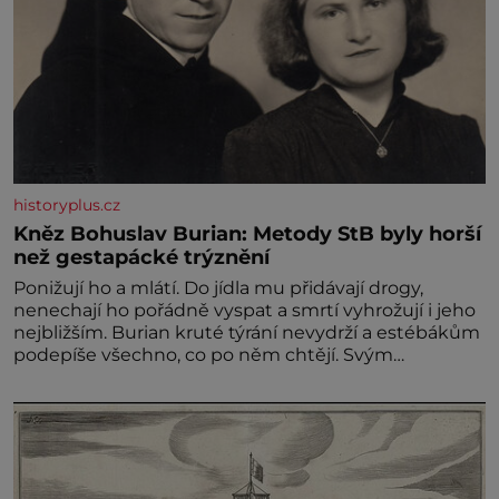
historyplus.cz
Kněz Bohuslav Burian: Metody StB byly horší
než gestapácké trýznění
Ponižují ho a mlátí. Do jídla mu přidávají drogy,
nenechají ho pořádně vyspat a smrtí vyhrožují i jeho
nejbližším. Burian kruté týrání nevydrží a estébákům
podepíše všechno, co po něm chtějí. Svým
podpisem jim potvrdí také to, že na něj během
výslechů nikdo nevyvíjel fyzický ani psychický nátlak.
Syn brněnského řezníka chce být knězem a