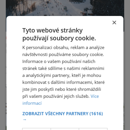
×
Tyto webové stránky
používají soubory cookie.
KAM S DĚTMI
LIPNO PLNÝMI DOUŠKY: NOVINKY PRO
K personalizaci obsahu, reklam a analýze
LETOŠNÍ ROK
návštěvnosti používáme soubory cookie.
Rodinný skiareál Lipno pro letošní sezónu
Informace o vašem používání našich
významně rozšířil zázemí pro návštěvníky, a
stránek také sdílíme s našimi reklamními
to zejména pro děti. Hřiště Fox Park se
a analytickými partnery, kteří je mohou
zvětšilo a rozrostlo. K dispozici budou čtyři
kombinovat s dalšími informacemi, které
zobrazit více >>
pohyblivé pásy a desítky výukových prvků,
jste jim poskytli nebo které shromáždili
které jsou ideální pro úplně první seznámení
při vašem používání jejich služeb.
Více
s lyžováním. „Lipno se dlouhodobě zaměřuje
informací
na rodiny s dětmi a letošní rozšíření Fox
Parku o nové pohyblivé pásy a zvětšení
ZOBRAZIT VŠECHNY PARTNERY
(1616)
plochy areálu
→