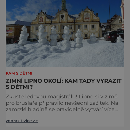
KAM S DĚTMI
ZIMNÍ LIPNO OKOLÍ: KAM TADY VYRAZIT
S DĚTMI?
Zkuste ledovou magistrálu! Lipno si v zimě
pro bruslaře připravilo nevšední zážitek. Na
zamrzlé hladině se pravidelně vytváří více
než desetikilometrová bruslařská dráha,
zobrazit více >>
která je jednou z nejdelších v Česku. Tato
magistrála propojuje obce Frymburk, Přední