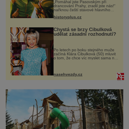
za zrádce
„Pomáhal jste Pasovským při
drancování Prahy, zradil jste nás!“
nařknou čeští stavové hlavního
zbrojmistra zemské hotovosti.
historyplus.cz
Jindřich se však zastrašit nenechá.
Zachová chladnou hlavu a trestu
unikne.
Chystá se brzy Cibulková
udělat zásadní rozhodnutí?
Po letech po boku stejného muže
začíná Klára Cibulková (50) mluvit
o tom, že chce víc myslet sama na
sebe. Skrývají se za jejími slovy
potíže doma? Tolik v posledních
měsících mluví Klára Cibulková (5
nasehvezdy.cz