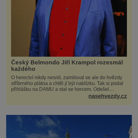
Český Belmondo Jiří Krampol rozesmál
každého
O herectví nikdy nesnil, zamiloval se ale do hvězdy
stříbrného plátna a chtěl jí být nablízku. Tak si podal
přihlášku na DAMU a stal se hercem. Odešel
žižkovský matador, který všude rozdával humor, i
nasehvezdy.cz
když jemu samotnému do smíchu zrovna nebylo. Do
poslední chvíle bojoval hlavně svým optimismem a
vti