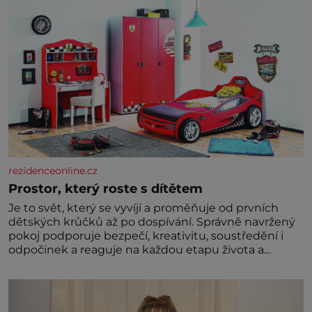
rezidenceonline.cz
Prostor, který roste s dítětem
Je to svět, který se vyvíjí a proměňuje od prvních
dětských krůčků až po dospívání. Správně navržený
pokoj podporuje bezpečí, kreativitu, soustředění i
odpočinek a reaguje na každou etapu života a
specifické potřeby dítěte. Pro nejmenší je klíčová
jednoduchost, měkkost a bezpečí, proto by pokoj
miminka měl působit především klidně a útulně.
Předškolní věk je