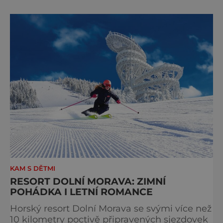
Výtoň a Lipno nad Vltavou a je pravidelně
upravována dobrovolníky. Je to jakási
přírodně vytvořená cesta se stala se natolik
oblíbenou, že p
KAM S DĚTMI
RESORT DOLNÍ MORAVA: ZIMNÍ
POHÁDKA I LETNÍ ROMANCE
Horský resort Dolní Morava se svými více než
10 kilometry poctivě připravených sjezdovek