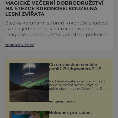
MAGICKÉ VEČERNÍ DOBRODRUŽSTVÍ
NA STEZCE KRKONOŠE: KOUZELNÁ
LESNÍ ZVÍŘATA
Stezka korunami stromů Krkonoše s radostí
zve na jedinečnou večerní podívanou –
magické dobrodružství uprostřed překrásné
přírody. V průběhu jarních prázdnin, od 3.
zobrazit více >>
února do 17. března, se návštěvníci Krkonoš
mohou poprvé těšit na trasu osvětlenou po
celé délce stezky. Zcela výjimečnou
atmosféru jí při této příležitosti dodají
Co se všechno semlelo
osvětlené 3D a 2D modely lesních zvířat
poblíž Bridgewateru? UFO
na obloze, monstra v
v nadživotní velikosti. Ze sj
bažinách!
Nad bridgewaterským okolím září
jasné sluneční světlo, když se
náhle stane cosi nečekaného. Dne
10. května roku 1760 v deset hodin
dopoledne zde dojde k vůbec
prvnímu historicky doloženému
enigmaplus.cz
přeletu UFO
Holoubek pro radost