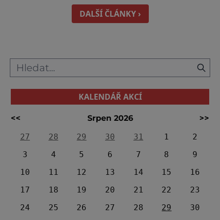
vyhlídková věž. Dolů ze stezky můžete pěšky,
na zapůjčené terénní koloběžce, nebo
DALŠÍ ČLÁNKY ›
toboganem. www.stez
KALENDÁŘ AKCÍ
<<
Srpen 2026
>>
27
28
29
30
31
1
2
3
4
5
6
7
8
9
10
11
12
13
14
15
16
17
18
19
20
21
22
23
24
25
26
27
28
29
30