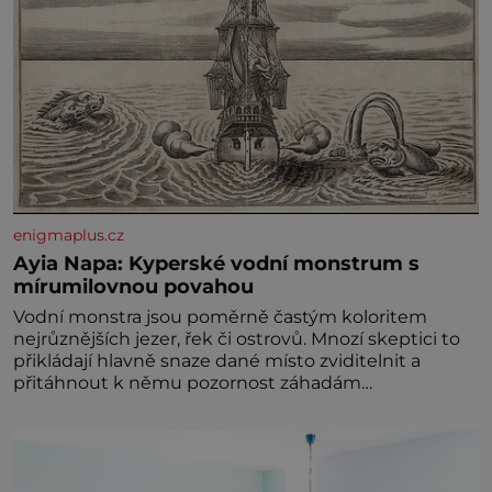
enigmaplus.cz
Ayia Napa: Kyperské vodní monstrum s
mírumilovnou povahou
Vodní monstra jsou poměrně častým koloritem
nejrůznějších jezer, řek či ostrovů. Mnozí skeptici to
přikládají hlavně snaze dané místo zviditelnit a
přitáhnout k němu pozornost záhadám
nakloněných turi