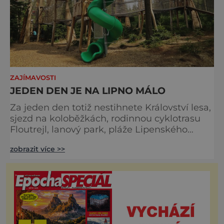
ZAJÍMAVOSTI
JEDEN DEN JE NA LIPNO MÁLO
Za jeden den totiž nestihnete Království lesa,
sjezd na koloběžkách, rodinnou cyklotrasu
Floutrejl, lanový park, pláže Lipenského
jezera a výlet na Králičí ostrov. Tedy
zobrazit více >>
samozřejmě hovoříme o době, kdy návštěvu
těchto míst epidemická situace dovolí. Ale ty
dny jsou již za dveřmi! Tolik zážitků na
jednom místě nabízí v Česku pouze Lipno
nad Vltavou, proto je perfektní destinací pro
letní rodinnou d