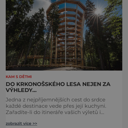
KAM S DĚTMI
DO KRKONOŠSKÉHO LESA NEJEN ZA
VÝHLEDY…
Jedna z nejpříjemnějších cest do srdce
každé destinace vede přes její kuchyni.
Zařadíte-li do itineráře vašich výletů i
zastávky kulinářské, otevře se vám svět
zobrazit více >>
chutí, vůní i tradic, které dokonale umocní