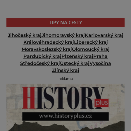
TIPY NA CESTY
Jihočeský kraj
Jihomoravský kraj
Karlovarský kraj
Královéhradecký kraj
Liberecký kraj
Moravskoslezský kraj
Olomoucký kraj
Pardubický kraj
Plzeňský kraj
Praha
Středočeský kraj
Ústecký kraj
Vysočina
Zlínský kraj
reklama