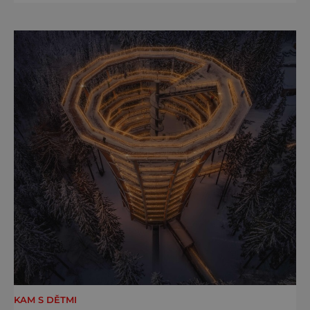
výjimečnou atmosféru konkrétního místa.
Vydejte se do nitra Krkonošského národního
parku, kde se nachází populární zážitková a
naučná Stezka korunami stromů Krkonoše
se stylovou restaurací V kor
KAM S DĚTMI