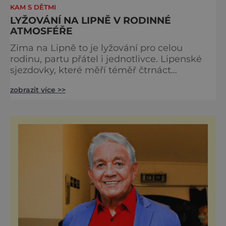
KAM S DĚTMI
LYŽOVÁNÍ NA LIPNĚ V RODINNÉ
ATMOSFÉŘE
Zima na Lipně to je lyžování pro celou
rodinu, partu přátel i jednotlivce. Lipenské
sjezdovky, které měří téměř čtrnáct
kilometrů, nabízí velkou porci zábavy na
zobrazit více >>
jednom místě a uspokojí lyžaře všech
kategorií. S možností ubytování přímo u
sjezdovky, tradiční šumavskou, a přitom
vysokou gastronomií a dalšími atraktivitami
je tím pravým místem pro zimní dovolenou.
Moderní lyžařský areál pro kaž