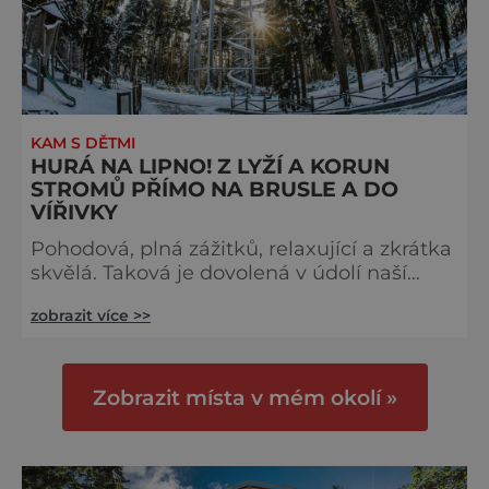
KAM S DĚTMI
HURÁ NA LIPNO! Z LYŽÍ A KORUN
STROMŮ PŘÍMO NA BRUSLE A DO
VÍŘIVKY
Pohodová, plná zážitků, relaxující a zkrátka
skvělá. Taková je dovolená v údolí naší
největší vodní nádrže. Lipenský areál nabízí
zobrazit více >>
rok od roku čím dál širší paletu možností,
jak trávit vaše volné dny. A abyste si onu
paletu vychutnali vrchovatými doušky,
nemusíte čekat do léta. Naopak! Přiznejme
Zobrazit místa v mém okolí »
si, že zima je už za dveřmi... Nechte se tedy
brzy unášet upravenými a kvalitními
sjezdovkami, popul