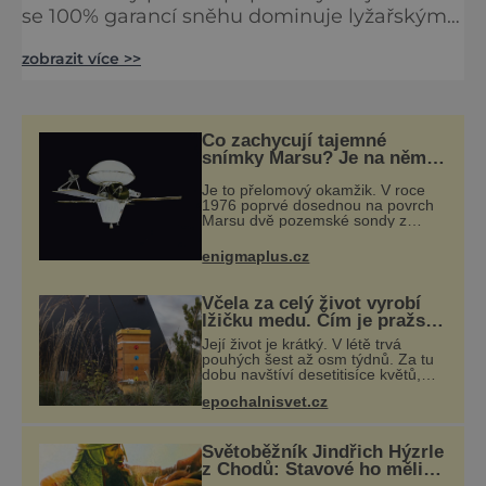
se 100% garancí sněhu dominuje lyžařským
střediskům v Jeseníkách i Orlických horách.
zobrazit více >>
A co teprve v létě! To se areál promění ve
slunečný ráj s nepřeberným množstvím
aktivit. Seznam zábavy na osmi sjezdovkách
různé obtížnosti doplňují zábavné Snow
Co zachycují tajemné
Trails v areálu U Slona, rozsáhlé zázemí pro
snímky Marsu? Je na něm
přeci jen voda?
děti a začátečník
Je to přelomový okamžik. V roce
1976 poprvé dosednou na povrch
Marsu dvě pozemské sondy z
amerického vesmírného programu
Viking, které jsou schopny pořídit
enigmaplus.cz
fotografie záhadami opředené rudé
planety. V
Včela za celý život vyrobí
lžičku medu. Čím je pražský
med ze střech tak ceněný?
Její život je krátký. V létě trvá
pouhých šest až osm týdnů. Za tu
dobu navštíví desetitisíce květů,
nalétá stovky kilometrů a vyrobí
epochalnisvet.cz
přibližně devět gramů medu –
zhruba jednu čajovou lžičku. Sama
o s
Světoběžník Jindřich Hýzrle
z Chodů: Stavové ho měli