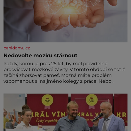
panidomu.cz
Nedovolte mozku stárnout
Každý, komu je přes 25 let, by měl pravidelně
procvičovat mozkové závity. V tomto období se totiž
začíná zhoršovat paměť. Možná máte problém
vzpomenout si na jméno kolegy z práce. Nebo
marně v paměti lovíte název knížky, kterou jste
nedávno přečetli. Je to opravdu tak, s věkem jako
kdyby se paměť rozhodla stávkovat. Cvičte