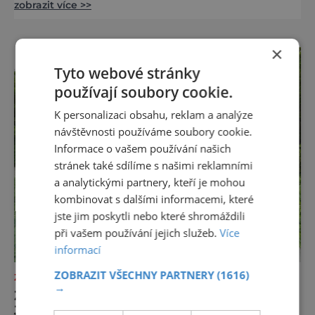
zobrazit více >>
nejcennějším židovským hřbitovům u nás.
V Krnově zas narazíte na jedinou činnou
synagogu v Moravskoslezském kraji, kde si
×
sami hebrejsky podepíšete svitek Tóry a
seznámíte se s příběhem o slavném likéru.
Tyto webové stránky
Za židovským tajemstvím do Osoblahy
používají soubory cookie.
Židovs
K personalizaci obsahu, reklam a analýze
návštěvnosti používáme soubory cookie.
Informace o vašem používání našich
stránek také sdílíme s našimi reklamními
a analytickými partnery, kteří je mohou
kombinovat s dalšími informacemi, které
jste jim poskytli nebo které shromáždili
při vašem používání jejich služeb.
Více
informací
ZOBRAZIT VŠECHNY PARTNERY
(1616)
ZAJÍMAVOSTI
→
ŽIDOVSKÉ PAMÁTKY V ČESKÉ LÍPĚ A
JABLONCI