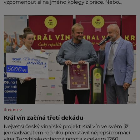
vzpomenout si na jméno kolegy z práce. Nebo
marně v paměti lovíte název knížky, kterou jste
nedávno přečetli. Je to opravdu tak, s věkem jako
kdyby se paměť rozhodla stávkovat. Cvičte
iluxus.cz
Král vín začíná třetí dekádu
Největší český vinařský projekt Král vín ve svém již
jednadvacátém ročníku představil nejlepší domácí
vína. Ta vybírala odborná porota z celkem 1260