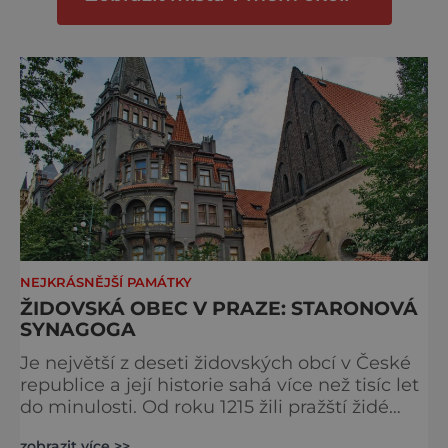
Autorem modelu je Bohuslav Karban z Aše.
Připomeňme si nyní některé události
spojené s touto významnou stavbou.
[gallery ids="917
NEJKRÁSNĚJŠÍ PAMÁTKY
ŽIDOVSKÁ OBEC V PRAZE: STARONOVÁ
SYNAGOGA
Je největší z deseti židovských obcí v České
republice a její historie sahá více než tisíc let
do minulosti. Od roku 1215 žili pražští židé
v ghettu, které se nacházelo na území
zobrazit více >>