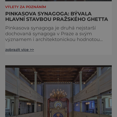
VÝLETY ZA POZNÁNÍM
PINKASOVA SYNAGOGA: BÝVALA
HLAVNÍ STAVBOU PRAŽSKÉHO GHETTA
Pinkasova synagoga je druhá nejstarší
dochovaná synagoga v Praze a svým
významem i architektonickou hodnotou
představovala na dlouhou dobu hlavní
zobrazit více >>
stavbu pražského ghetta. Jako vzácná
relikvie byl v Pinkasově synagoze po staletí
chován praporec a roucho mesianistického
mučedníka Šeloma Molcha, upáleného
v Mantově roku 1532. Do své původní podoby
byla synagoga obnovena v letech 1950–54.
Památní