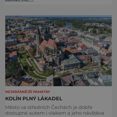
dnešního Josefova. Vedle Starého
židovského hřbitova a několika dochovaných
synagog, které slouží jako expozice
Židovského muzea, jsou nejvýznamnějšími
památkami na kdysi tajemné židovské
město Staronová synagoga a přile
NEJKRÁSNĚJŠÍ PAMÁTKY
KOLÍN PLNÝ LÁKADEL
Město ve středních Čechách je dobře
dostupné autem i vlakem a jeho návštěva