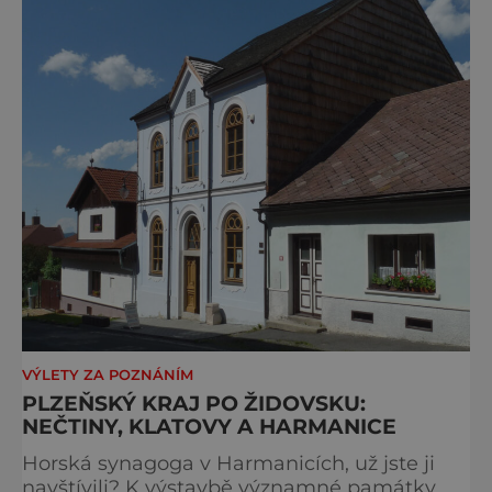
VÝLETY ZA POZNÁNÍM
PLZEŇSKÝ KRAJ PO ŽIDOVSKU:
NEČTINY, KLATOVY A HARMANICE
Horská synagoga v Harmanicích, už jste ji
navštívili? K výstavbě významné památky