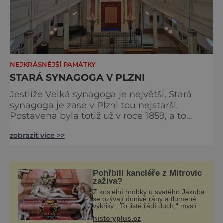
NEJKRÁSNĚJŠÍ PAMÁTKY
STARÁ SYNAGOGA V PLZNI
Jestliže Velká synagoga je největší, Stará
synagoga je zase v Plzni tou nejstarší.
Postavena byla totiž už v roce 1859, a to
v neorománském stylu. Dělí je od sebe jen
zobrazit více >>
něco přes dvě stě metrů, ale Starou
synagogu jen tak snadno nespatříme, je totiž
ukryta ve dvoře ve Smetanových sadech.
Jedinečná je například unikátním dřevěným
Pohřbili kancléře z Mitrovic
kazetovým stropem nebo dvěma nad sebou
zaživa?
umístěnými ženskými galer
Z kostelní hrobky u svatého Jakuba
se ozývají dunivé rány a tlumené
výkřiky. „To jistě řádí duch,“ myslí si
pověrčiví lidé. Ani za dvě kopy
historyplus.cz
grošů by se nikdo neodvážil