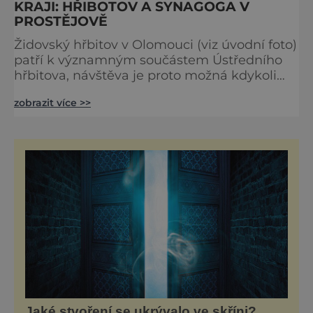
KRAJI: HŘIBOTOV A SYNAGOGA V
PROSTĚJOVĚ
Židovský hřbitov v Olomouci (viz úvodní foto)
patří k významným součástem Ústředního
hřbitova, návštěva je proto možná kdykoli
během předem vymezených hodin. Za
zobrazit více >>
cihelnou zdí se nachází kolem tisíce
náhrobních kamenů – od zcela prostých až
po výstavné hrobky. Na konci udržovaného
stromořadí je kamenný památník
mučedníků nacismu z Olomoucka, k jehož
slavnostnímu odhalení došlo 23. října 1949.
www
Jaké stvoření se ukrývalo ve skříni?