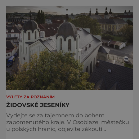
VÝLETY ZA POZNÁNÍM
ŽIDOVSKÉ JESENÍKY
Vydejte se za tajemnem do bohem
zapomenutého kraje. V Osoblaze, městečku
u polských hranic, objevíte zákoutí
židovského hřbitova, který patří k