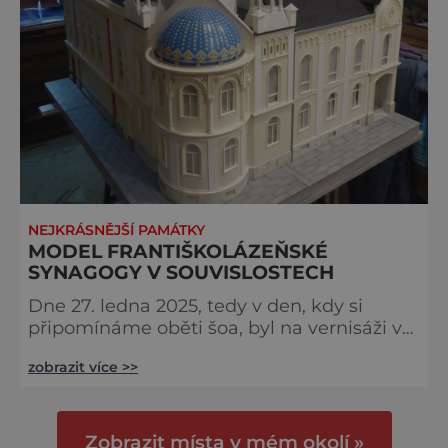
NEJKRÁSNĚJŠÍ PAMÁTKY
MODEL FRANTIŠKOLÁZEŇSKÉ
SYNAGOGY V SOUVISLOSTECH
Dne 27. ledna 2025, tedy v den, kdy si
připomínáme oběti šoa, byl na vernisáži v
Městském muzeu ve Františkových
zobrazit více >>
Lázních představen model synagogy, která
byla nacisty zničena v roce 1938. Do
lázeňského města se tak více než
symbolicky vrátil židovský svatostánek.
Zobrazit místa v mém okolí »