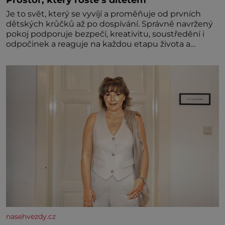
Je to svět, který se vyvíjí a proměňuje od prvních
dětských krůčků až po dospívání. Správně navržený
pokoj podporuje bezpečí, kreativitu, soustředění i
odpočinek a reaguje na každou etapu života a
specifické potřeby dítěte. Pro nejmenší je klíčová
jednoduchost, měkkost a bezpečí, proto by pokoj
miminka měl působit především klidně a útulně.
Předškolní věk je
nasehvezdy.cz