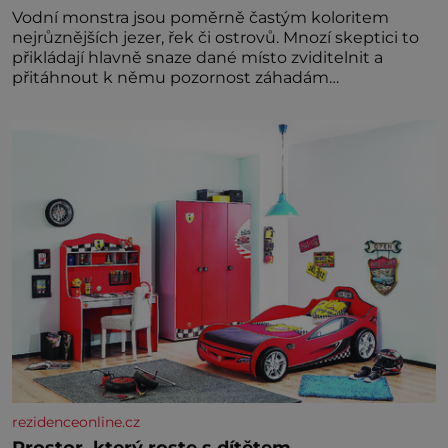
Vodní monstra jsou poměrně častým koloritem
nejrůznějších jezer, řek či ostrovů. Mnozí skeptici to
přikládají hlavně snaze dané místo zviditelnit a
přitáhnout k němu pozornost záhadám
nakloněných turi
rezidenceonline.cz
Prostor, který roste s dítětem