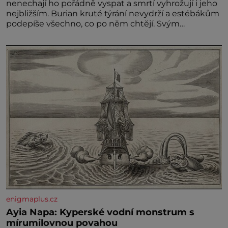
nenechají ho pořádně vyspat a smrtí vyhrožují i jeho
nejbližším. Burian kruté týrání nevydrží a estébákům
podepíše všechno, co po něm chtějí. Svým
podpisem jim potvrdí také to, že na něj během
výslechů nikdo nevyvíjel fyzický ani psychický nátlak.
Syn brněnského řezníka chce být knězem a
enigmaplus.cz
Ayia Napa: Kyperské vodní monstrum s
mírumilovnou povahou