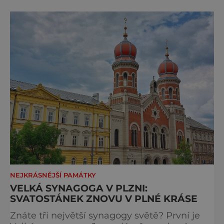
houbou a že
NEJKRÁSNĚJŠÍ PAMÁTKY
VELKÁ SYNAGOGA V PLZNI:
SVATOSTÁNEK ZNOVU V PLNÉ KRÁSE
Znáte tři největší synagogy světě? První je