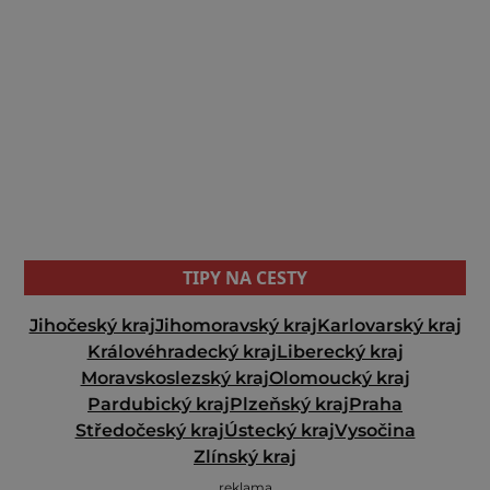
TIPY NA CESTY
Jihočeský kraj
Jihomoravský kraj
Karlovarský kraj
Královéhradecký kraj
Liberecký kraj
Moravskoslezský kraj
Olomoucký kraj
Pardubický kraj
Plzeňský kraj
Praha
Středočeský kraj
Ústecký kraj
Vysočina
Zlínský kraj
reklama