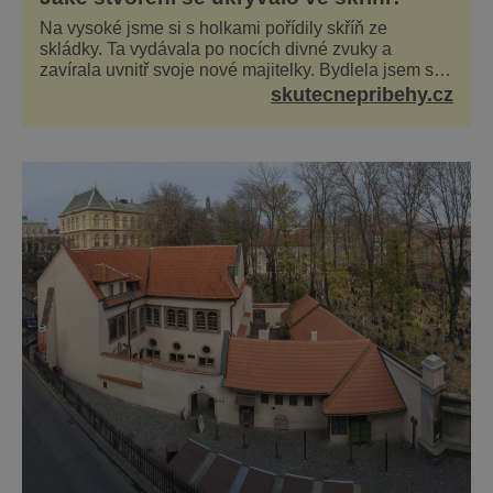
Na vysoké jsme si s holkami pořídily skříň ze
skládky. Ta vydávala po nocích divné zvuky a
zavírala uvnitř svoje nové majitelky. Bydlela jsem se
dvěma kamarádkami a bavilo nás zvelebovat si náš
skutecnepribehy.cz
byt. Skoro denně jsme tahaly domů různé kousky od
babiček nebo z bazaru, jako třeba staré zrcadlo a
obrazy