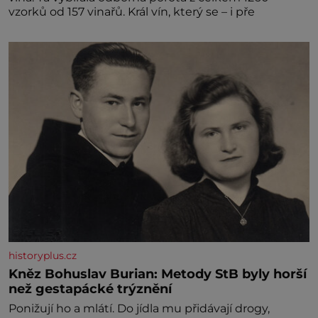
vzorků od 157 vinařů. Král vín, který se – i pře
historyplus.cz
Kněz Bohuslav Burian: Metody StB byly horší
než gestapácké trýznění
Ponižují ho a mlátí. Do jídla mu přidávají drogy,