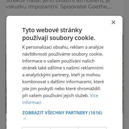
Střekov nasát jeho zvláštní atmosféru, je
vskutku impozantní. Spisovatel Goethe,
básník Mácha, hudební skladatel Wagner,
zobrazit více >>
malíři Richter a Doerell, ti všichni byli
×
hradem postaveným na vrcholu stometrové
Tyto webové stránky
skály uneseni. Sám Goethe zašel prý v honbě
používají soubory cookie.
za múzou v roce 1842 tak daleko, že se prý
zahalil do bílého prostěradla a toulal se po
K personalizaci obsahu, reklam a analýze
hradbách. Možn
návštěvnosti používáme soubory cookie.
Informace o vašem používání našich
stránek také sdílíme s našimi reklamními
a analytickými partnery, kteří je mohou
kombinovat s dalšími informacemi, které
jste jim poskytli nebo které shromáždili
při vašem používání jejich služeb.
Více
informací
ZOBRAZIT VŠECHNY PARTNERY
(1616)
→
KAM S DĚTMI
ÚSTÍ NAD LABEM: RÁJ ROZHLEDEN A