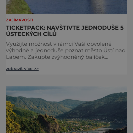
ZAJÍMAVOSTI
TICKETPACK: NAVŠTIVTE JEDNODUŠE 5
ÚSTECKÝCH CÍLŮ
Využijte možnost v rámci Vaší dovolené
výhodně a jednoduše poznat město Ústí nad
Labem. Zakupte zvýhodněný balíček
vstupenek a navštivte 5 vybraných a
zobrazit více >>
zajímavých turistických cílů s více než 40%
slevou. Balíček zahrnuje - vstupné do zoo -
jízdné na lanovou dráhu - obousměrné -
celodenní vstupné do venkovního areálu na
Klíši - vstupné do městského muzea -
vstupné do zrcadlového bludiště n