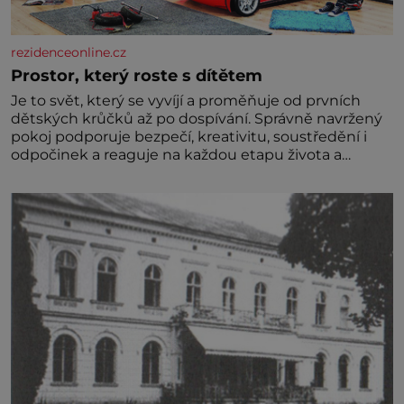
rezidenceonline.cz
Prostor, který roste s dítětem
Je to svět, který se vyvíjí a proměňuje od prvních
dětských krůčků až po dospívání. Správně navržený
pokoj podporuje bezpečí, kreativitu, soustředění i
odpočinek a reaguje na každou etapu života a
specifické potřeby dítěte. Pro nejmenší je klíčová
jednoduchost, měkkost a bezpečí, proto by pokoj
miminka měl působit především klidně a útulně.
Předškolní věk je