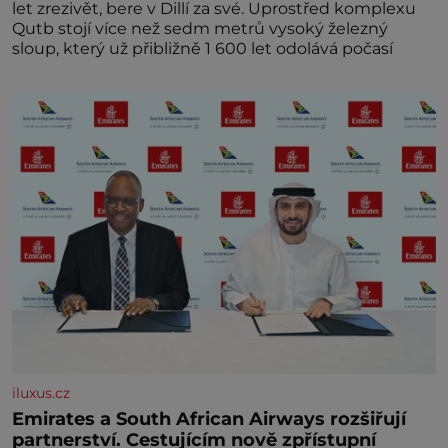
let zrezivět, bere v Dillí za své. Uprostřed komplexu
Qutb stojí více než sedm metrů vysoký železný
sloup, který už přibližně 1 600 let odolává počasí
iluxus.cz
Emirates a South African Airways rozšiřují
partnerství. Cestujícím nově zpřístupní