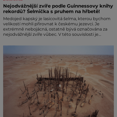
Nejodvážnější zvíře podle Guinnessovy knihy
rekordů? Šelmička s pruhem na hřbetě!
Medojed kapský je lasicovitá šelma, kterou bychom
velikostí mohli přirovnat k českému jezevci. Je
extrémně nebojácná, ostatně bývá označována za
nejodvážnější zvíře vůbec. V této souvislosti je
dokonc