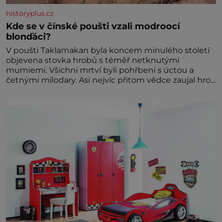
historyplus.cz
Kde se v čínské poušti vzali modroocí
blonďáci?
V poušti Taklamakan byla koncem minulého století
objevena stovka hrobů s téměř netknutými
mumiemi. Všichni mrtví byli pohřbeni s úctou a
četnými milodary. Asi nejvíc přitom vědce zaujal hrob
tříměsíčního chlapečka s modrou filcovou čapkou, z
níž se draly blonďaté vlásky. Fakt, že jsou těla
dávných lidí nesmírně dobře zachovalá, přičítají
odborníci zdejším klimatickým podmínkám. Sucho,
prosolené písky a extrémně