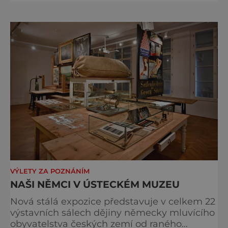
zpomalit. Mezi tato místa patří jistě i zámek
Velké Březno nebo zámky Trmice či Krásné
Březno. Skanzen v Zubrnicích Nav
VÝLETY ZA POZNÁNÍM
NAŠI NĚMCI V ÚSTECKÉM MUZEU
Nová stálá expozice představuje v celkem 22
výstavních sálech dějiny německy mluvícího
obyvatelstva českých zemí od raného