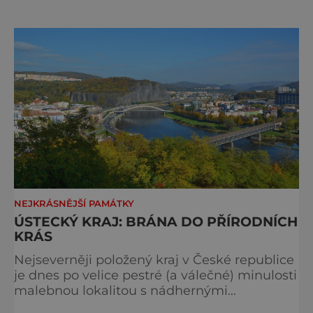
nalezneme samozřejmě na stránkách muzea
www.muzeumusti.cz. Například do 3.
července 2016 tu můžeme navštívit výstavu
Staré pověsti české, která se nese ve
znamení návratu nejslavnějšího úste
NEJKRÁSNĚJŠÍ PAMÁTKY
ÚSTECKÝ KRAJ: BRÁNA DO PŘÍRODNÍCH
KRÁS
Nejseverněji položený kraj v České republice
je dnes po velice pestré (a válečné) minulosti
malebnou lokalitou s nádhernými
sopečnými vrcholy Českého středohoří a