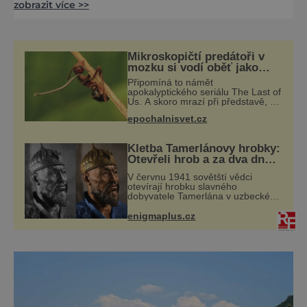
zobrazit více >>
pomalu vznikajícími jezery. Návštěva v jejích
hlavních městech však stále vybízí k návratu
do dob, kdy umění udávalo směr, panovník
si pečlivě střežil svá území a příroda pomalu
Mikroskopičtí predátoři v
formovala největší poklady. [caption
mozku si vodí oběť jako
loutku
id="attachment_
Připomíná to námět
apokalyptického seriálu The Last of
Us. A skoro mrazí při představě, že
podobné horory probíhají v přírodě
epochalnisvet.cz
běžně – s tím rozdílem, že nejde
pouze o infekce parazitickou
houbou a že
Kletba Tamerlánovy hrobky:
Otevřeli hrob a za dva dny
začala invaze do SSSR.
V červnu 1941 sovětští vědci
Náhoda, nebo varování?
otevírají hrobku slavného
dobyvatele Tamerlána v uzbeckém
Samarkandu. O dva dny později
nacistické Německo zahajuje
enigmaplus.cz
operaci Barbarossa a napadá
Sovětský svaz. Shoda dat je