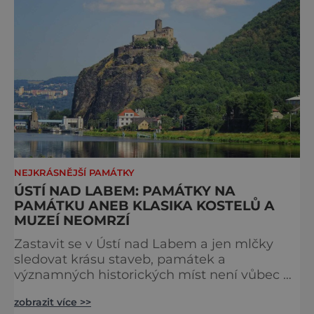
NEJKRÁSNĚJŠÍ PAMÁTKY
ÚSTÍ NAD LABEM: PAMÁTKY NA
PAMÁTKU ANEB KLASIKA KOSTELŮ A
MUZEÍ NEOMRZÍ
Zastavit se v Ústí nad Labem a jen mlčky
sledovat krásu staveb, památek a
významných historických míst není vůbec na
škodu. Šikmý kostel nebo hrad Střekov
zobrazit více >>
nejsou jediná místa, kde se vyplatí na chvíli