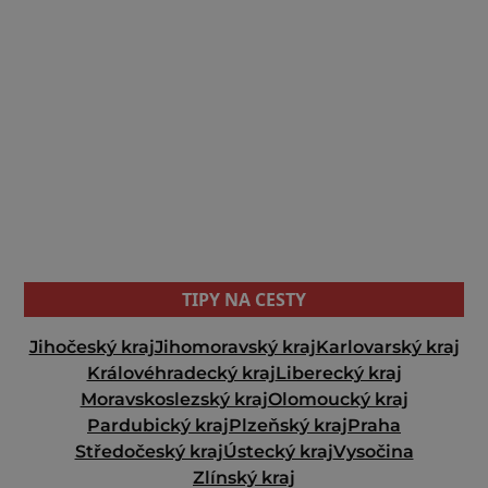
TIPY NA CESTY
Jihočeský kraj
Jihomoravský kraj
Karlovarský kraj
Královéhradecký kraj
Liberecký kraj
Moravskoslezský kraj
Olomoucký kraj
Pardubický kraj
Plzeňský kraj
Praha
Středočeský kraj
Ústecký kraj
Vysočina
Zlínský kraj