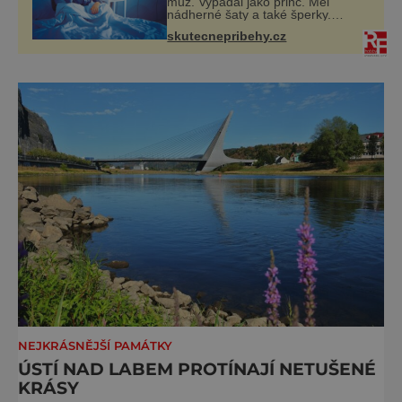
muž. Vypadal jako princ. Měl
nádherné šaty a také šperky.
Vyvedl mě z pokoje ven, v kuchyni
skutecnepribehy.cz
totiž začalo hořet. Stalo se to už
moc dávno. Byla jsem malá
holčička, měla jse
NEJKRÁSNĚJŠÍ PAMÁTKY
ÚSTÍ NAD LABEM PROTÍNAJÍ NETUŠENÉ
KRÁSY