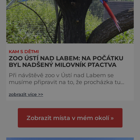
KAM S DĚTMI
ZOO ÚSTÍ NAD LABEM: NA POČÁTKU
BYL NADŠENÝ MILOVNÍK PTACTVA
Při návštěvě zoo v Ústí nad Labem se
musíme připravit na to, že procházka tu
bude trochu fyzicky náročná. Zahrada se
zobrazit více >>
totiž rozkládá na svahu Mariánské skály
východně od městského centra. Tuhle
nevýhodu ale můžeme snadno proměnit
v plus, když si pro vstup nevybereme dolní
Zobrazit místa v mém okolí »
vchod v Drážďanské ulici, ale převýšení 96
metrů za sebe necháme zdolat autobus
číslo 5 a do zahrady se vydáme horním