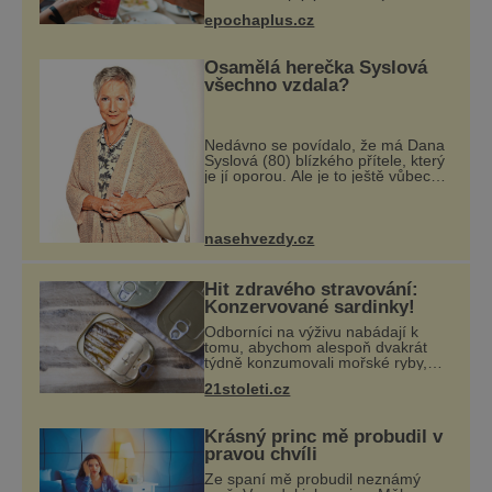
dutými stébly žita nebo žitné slámy.
epochaplus.cz
Fungují sice dobře, mají ale jednu
nepříjemnou vlastnost po chvíl
Osamělá herečka Syslová
všechno vzdala?
Nedávno se povídalo, že má Dana
Syslová (80) blízkého přítele, který
je jí oporou. Ale je to ještě vůbec
pravda? V posledních dnech čím
dál častěji mluví o svém odchodu.
Dohnala ji snad samota? Působí
nasehvezdy.cz
Hit zdravého stravování:
Konzervované sardinky!
Odborníci na výživu nabádají k
tomu, abychom alespoň dvakrát
týdně konzumovali mořské ryby,
což ovšem může být zatěžující pro
21stoleti.cz
peněženku. Dobrou zprávou je, že
hvězdou doporučení se nyní staly
konzervo
Krásný princ mě probudil v
pravou chvíli
Ze spaní mě probudil neznámý