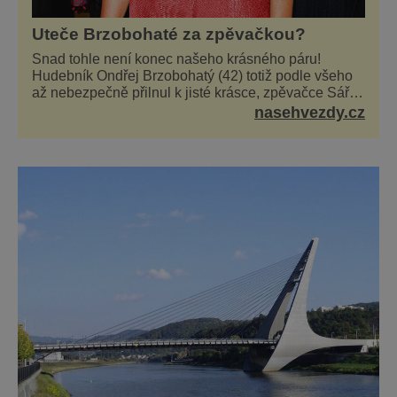
Uteče Brzobohaté za zpěvačkou?
Snad tohle není konec našeho krásného páru!
Hudebník Ondřej Brzobohatý (42) totiž podle všeho
až nebezpečně přilnul k jisté krásce, zpěvačce Sáře
Milfajtové (33), která jednou byla hostem v pořadu
nasehvezdy.cz
Inkognito, kde Ondřej účinkuje. Ondřej Brzobohatý
(42). Hned po natáčení prý za ní přišel s nabídkou, ž