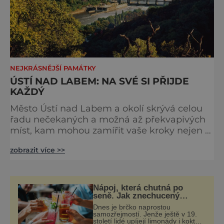
NEJKRÁSNĚJŠÍ PAMÁTKY
ÚSTÍ NAD LABEM: NA SVÉ SI PŘIJDE
KAŽDÝ
Město Ústí nad Labem a okolí skrývá celou
řadu nečekaných a možná až překvapivých
míst, kam mohou zamířit vaše kroky nejen o
letních prázdninách. Uprostřed romantické
zobrazit více >>
krajiny Českého středohoří, kterou si
prořezává cestu řeka Labe, je na malém
území veliké množství rarit, unikátů a
lákadel pro zvídavé oči každého návštěvníka.
Nápoj, která chutná po
Pojďme se podívat, čím lze naplnit například
seně. Jak znechucený
Američan vymyslel brčko
týden na Ústecku! Přiná
Dnes je brčko naprostou
samozřejmostí. Jenže ještě v 19.
století lidé upíjejí limonády i koktejly