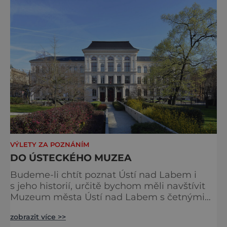
vchodem
VÝLETY ZA POZNÁNÍM
DO ÚSTECKÉHO MUZEA
Budeme-li chtít poznat Ústí nad Labem i
s jeho historií, určitě bychom měli navštívit
Muzeum města Ústí nad Labem s četnými
sbírkami a exkluzivními výstavami, které
zobrazit více >>
jsou však časově omezené. Jejich přehled