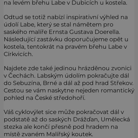
na levém břehu Labe v Dubicích u kostela.
Odtud se totiž nabízí inspirativní výhled na
údolí Labe, který se stal námětem pro
saského malíře Ernsta Gustava Doerella.
Následující zastávku doporučujeme opět u
kostela, tentokrát na pravém břehu Labe v
Církvicích.
Najdete zde také jedinou hrázděnou zvonici
v Čechách. Labským údolím pokračujte dál
do Sebuzína, Brné a dál až pod hrad Střekov.
Cestou se vám naskytne nejeden romantický
pohled na České středohoří.
Váš cyklovýlet sice může pokračovat dál v
podstatě až do saských Drážďan, Umělecká
stezka ale končí přesně pod hradem na
místě zvaném Malířský koutek.