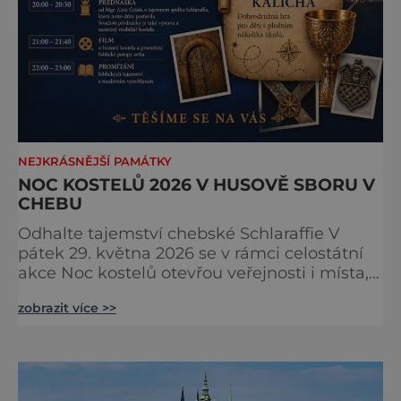
NEJKRÁSNĚJŠÍ PAMÁTKY
NOC KOSTELŮ 2026 V HUSOVĚ SBORU V
CHEBU
Odhalte tajemství chebské Schlaraffie V
pátek 29. května 2026 se v rámci celostátní
akce Noc kostelů otevřou veřejnosti i místa,
která běžně zůstávají skrytá. Jedním z
zobrazit více >>
nejzajímavějších bude bezesporu Husův
sbor Církve československé husitské v
Chebu (Vrbenského 14), který letos nabídne
večer plný historie, hudby, tajemství i
dobrodružství pro malé i velké návštěvníky.