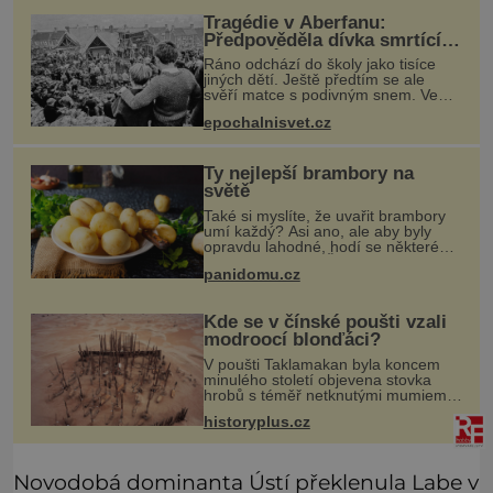
Shoda dat je
Tragédie v Aberfanu:
Předpověděla dívka smrtící
sesuv půdy?
Ráno odchází do školy jako tisíce
jiných dětí. Ještě předtím se ale
svěří matce s podivným snem. Ve
škole, kterou dobře zná, tentokrát
epochalnisvet.cz
nevidí budovu ani spolužáky. Místo
nich se před ní tyčí cosi temn
Ty nejlepší brambory na
světě
Také si myslíte, že uvařit brambory
umí každý? Asi ano, ale aby byly
opravdu lahodné, hodí se některé
jednoduché triky. Že jsou různé
panidomu.cz
varné typy od A, tedy na saláty, po D
na kaši, určitě víte, takže
Kde se v čínské poušti vzali
modroocí blonďáci?
V poušti Taklamakan byla koncem
minulého století objevena stovka
hrobů s téměř netknutými mumiemi.
Všichni mrtví byli pohřbeni s úctou a
historyplus.cz
četnými milodary. Asi nejvíc přitom
vědce zaujal hrob tříměsíčn
Novodobá dominanta Ústí překlenula Labe v