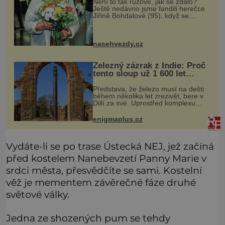
Není to tak růžové, jak se zdálo?
Ještě nedávno jsme fandili herečce
Jiřině Bohdalové (95), když se
povídalo, že snad tráví léto na své
roubené chalupě v Českém ráji s
přítelem, slovenským podnikatele
nasehvezdy.cz
Železný zázrak z Indie: Proč
tento sloup už 1 600 let
nezná rez?
Představa, že železo musí na dešti
během několika let zrezivět, bere v
Dillí za své. Uprostřed komplexu
Qutb stojí více než sedm metrů
vysoký železný sloup, který už
enigmaplus.cz
přibližně 1 600 let odolává počasí
Vydáte-li se po trase Ústecká NEJ, jež začíná
před kostelem Nanebevzetí Panny Marie v
srdci města, přesvědčíte se sami. Kostelní
věž je mementem závěrečné fáze druhé
světové války.
Jedna ze shozených pum se tehdy