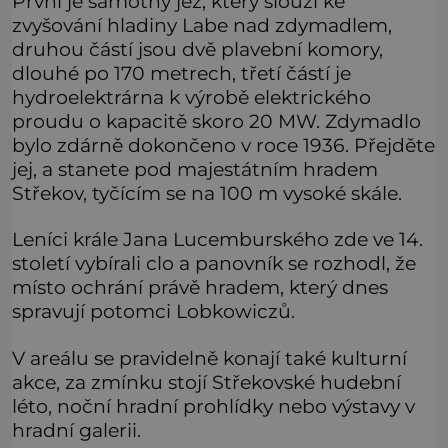
První je samotný jez, který slouží ke
zvyšování hladiny Labe nad zdymadlem,
druhou částí jsou dvě plavební komory,
dlouhé po 170 metrech, třetí částí je
hydroelektrárna k výrobě elektrického
proudu o kapacitě skoro 20 MW. Zdymadlo
bylo zdárně dokončeno v roce 1936. Přejděte
jej, a stanete pod majestátním hradem
Střekov, tyčícím se na 100 m vysoké skále.
Leníci krále Jana Lucemburského zde ve 14.
století vybírali clo a panovník se rozhodl, že
místo ochrání právě hradem, který dnes
spravují potomci Lobkowiczů.
V areálu se pravidelně konají také kulturní
akce, za zmínku stojí Střekovské hudební
léto, noční hradní prohlídky nebo výstavy v
hradní galerii.