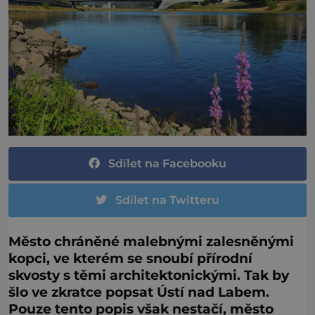
Sdílet na Facebooku
Sdílet na Twitteru
Město chráněné malebnými zalesněnými
kopci, ve kterém se snoubí přírodní
skvosty s těmi architektonickými. Tak by
šlo ve zkratce popsat Ústí nad Labem.
Pouze tento popis však nestačí, město