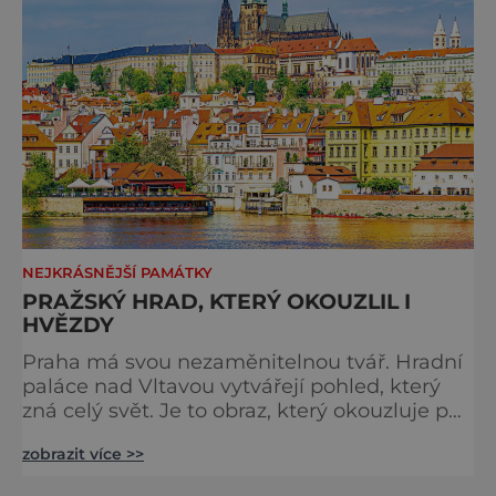
Málokdo ví, že dnešní kos
NEJKRÁSNĚJŠÍ PAMÁTKY
PRAŽSKÝ HRAD, KTERÝ OKOUZLIL I
HVĚZDY
Praha má svou nezaměnitelnou tvář. Hradní
paláce nad Vltavou vytvářejí pohled, který
zná celý svět. Je to obraz, který okouzluje po
staletí a nikdy nezevšední. Neexistuje snad
zobrazit více >>
jediný Čech, který by ho neznal. Pražský hrad
se objevuje na pohlednicích, ve filmech i na