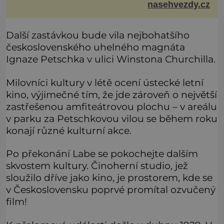
nasehvezdy.cz
Milfajtové (33), která jednou byla hostem v pořadu
Inkognito, kde Ondřej účinkuje. Ondřej Brzobohatý (42).
Hned po natáčení prý za ní přišel s nabídkou, ž
Další zastávkou bude vila nejbohatšího
československého uhelného magnáta
Ignaze Petschka v ulici Winstona Churchilla.
Milovníci kultury v létě ocení ústecké letní
kino, výjimečné tím, že jde zároveň o největší
zastřešenou amfiteátrovou plochu – v areálu
v parku za Petschkovou vilou se během roku
konají různé kulturní akce.
Po překonání Labe se pokochejte dalším
skvostem kultury. Činoherní studio, jež
sloužilo dříve jako kino, je prostorem, kde se
v Československu poprvé promítal ozvučený
film!