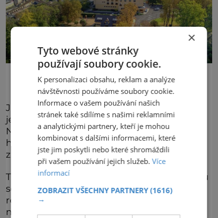
×
Tyto webové stránky
používají soubory cookie.
Větruše
K personalizaci obsahu, reklam a analýze
návštěvnosti používáme soubory cookie.
Informace o vašem používání našich
Jedna jízda trvá asi dvě minuty a za hodinu
stránek také sdílíme s našimi reklamními
je lanovka schopna přepravit až 390 osob.
a analytickými partnery, kteří je mohou
Na vrcholu vás čeká překrásná stavba v
kombinovat s dalšími informacemi, které
historizujícím stylu, oblíbený Výletní
jste jim poskytli nebo které shromáždili
zámeček Větruše.
při vašem používání jejich služeb.
Více
informací
Ta prošla důležitou rekonstrukcí na počátku
současného milénia, vyhlášená je její
ZOBRAZIT VŠECHNY PARTNERY
(1616)
restaurace i hotel. Od budovy pak vede
→
několik značených turistických tras.