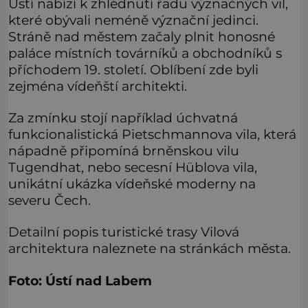
Ústí nabízí k zhlédnutí řadu význačných vil,
které obývali neméně význační jedinci.
Stráně nad městem začaly plnit honosné
paláce místních továrníků a obchodníků s
příchodem 19. století. Oblíbení zde byli
zejména vídeňští architekti.
Za zmínku stojí například úchvatná
funkcionalistická Pietschmannova vila, která
nápadně připomíná brněnskou vilu
Tugendhat, nebo secesní Hüblova vila,
unikátní ukázka vídeňské moderny na
severu Čech.
Detailní popis turistické trasy Vilová
architektura naleznete na stránkách města.
Foto: Ústí nad Labem