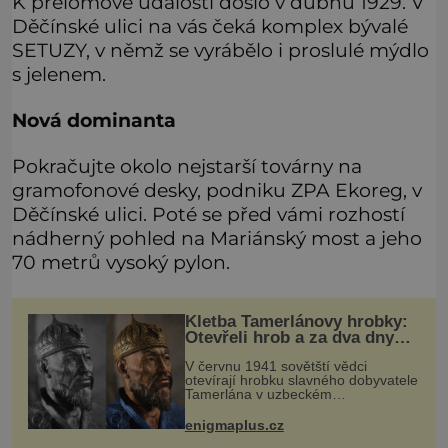
K přelomové události došlo v dubnu 1929. V
Děčínské ulici na vás čeká komplex bývalé
SETUZY, v němž se vyrábělo i proslulé mýdlo
s jelenem.
Nová dominanta
Pokračujte okolo nejstarší továrny na
gramofonové desky, podniku ZPA Ekoreg, v
Děčínské ulici. Poté se před vámi rozhostí
nádherný pohled na Mariánský most a jeho
70 metrů vysoký pylon.
Kletba Tamerlánovy hrobky:
Otevřeli hrob a za dva dny
začala invaze do SSSR.
V červnu 1941 sovětští vědci
Náhoda, nebo varování?
otevírají hrobku slavného dobyvatele
Tamerlána v uzbeckém
Samarkandu. O dva dny později
nacistické Německo zahajuje operaci
enigmaplus.cz
Barbarossa a napadá Sovětský svaz.