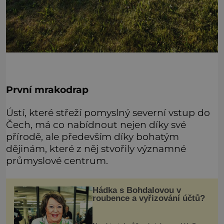
První mrakodrap
Ústí, které střeží pomyslný severní vstup do
Čech, má co nabídnout nejen díky své
přírodě, ale především díky bohatým
dějinám, které z něj stvořily významné
průmyslové centrum.
Hádka s Bohdalovou v
roubence a vyřizování účtů?