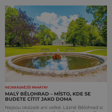
fotkách. A kdo si plánuje výlet do naší
metropole, má ho na seznamu mí
NEJKRÁSNĚJŠÍ PAMÁTKY
MALÝ BĚLOHRAD – MÍSTO, KDE SE
BUDETE CÍTIT JAKO DOMA
Nejsou okázalé ani velké. Lázně Bělohrad si