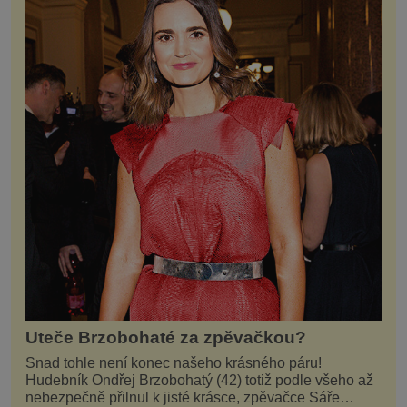
Uteče Brzobohaté za zpěvačkou?
Snad tohle není konec našeho krásného páru!
Hudebník Ondřej Brzobohatý (42) totiž podle všeho až
nebezpečně přilnul k jisté krásce, zpěvačce Sáře