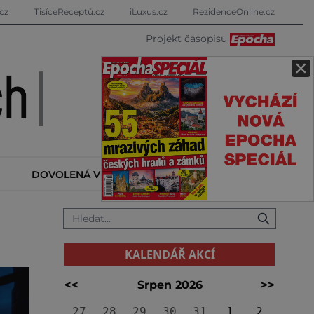
cz
TisíceReceptů.cz
iLuxus.cz
RezidenceOnline.cz
Projekt časopisu
×
DOVOLENÁ V ZAHRANIČÍ
KALENDÁŘ AKCÍ
KALENDÁŘ AKCÍ
<<
Srpen 2026
>>
27
28
29
30
31
1
2