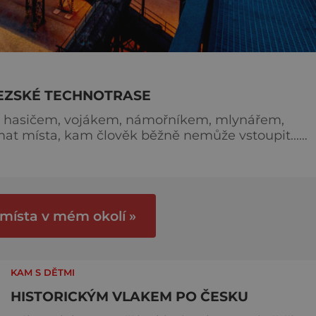
LEZSKÉ TECHNOTRASE
ím, hasičem, vojákem, námořníkem, mlynářem,
t místa, kam člověk běžně nemůže vstoupit...
ožít... Kdo by o tom alespoň jednou v životě nesni
 vyrazte na TECHNOTRASU. Na více než třech desít
 vás č
 místa v mém okolí »
KAM S DĚTMI
HISTORICKÝM VLAKEM PO ČESKU