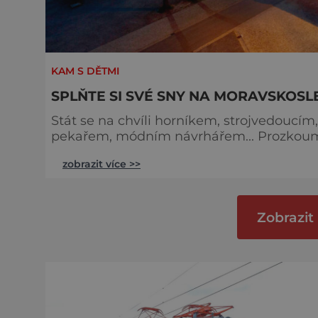
KAM S DĚTMI
SPLŇTE SI SVÉ SNY NA MORAVSKOS
Stát se na chvíli horníkem, strojvedouc
pekařem, módním návrhářem... Prozkouma
Nahlédnout do historie a na moment ji i pr
zobrazit více >>
Pokud se mezi takové snílky řadíte, pak
„zastávek“ na severní Moravě a ve Slezsku
Zobrazit