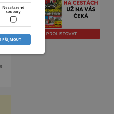
Nezařazené
soubory
.
na
PROLISTOVAT
E PŘIJMOUT
se
y
ny
ost