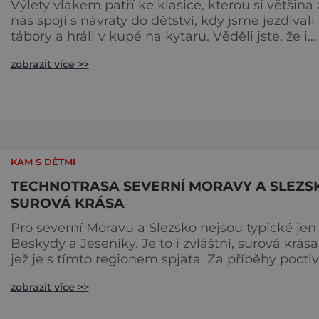
Výlety vlakem patří ke klasice, kterou si většina 
nás spojí s návraty do dětství, kdy jsme jezdívali
tábory a hráli v kupé na kytaru. Věděli jste, že i
dnes můžete projet historickými vlaky pořádný
zobrazit více >>
kus republiky a ještě se u toho dobře pobavit? 1.
Léto na Bechyňce V Táboře se s vlaky každoroč
koná kulturní akce zvaná Léto na Bechyňce (viz
úvodní foto). Provázejí ji dvě roztomilé historick
KAM S DĚTMI
TECHNOTRASA SEVERNÍ MORAVY A SLEZSK
SUROVÁ KRÁSA
Pro severní Moravu a Slezsko nejsou typické jen
Beskydy a Jeseníky. Je to i zvláštní, surová krása
jež je s tímto regionem spjata. Za příběhy pocti
práce našich předků se vydejte po Technotrase
zobrazit více >>
propojující unikátní místa připomínající
technickou vyspělost tohoto kraje. Začněte třeba v