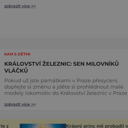
můžete při svých toulkách zajet podívat.
zobrazit více >>
Romantická lokálka Každou sobotu a neděli a t
o svátcích se můžete svést (za normálního stavu
„hurvínkem“. Přezdívá se tak Kamenickému
motoráčku – historickému vlaku, který jezdí po
malebné železnici z České
KAM S DĚTMI
KRÁLOVSTVÍ ŽELEZNIC: SEN MILOVNÍKŮ
VLÁČKŮ
Pokud už jste památkami v Praze přesyceni,
dopřejte si změnu a jděte si prohlédnout malé
modely lokomotiv do Království železnic v Praze
Smíchově, kam pohodlně dojedete metrem.
zobrazit více >>
Neustále zde přibývají nová kolejiště reprezentuj
jednotlivé oblasti České republiky. Železnice
protínají perfektně vytvořenou krajinu, která
působí dojmem, že je skutečná… Jen
le z
Krásný princ mě probudil v