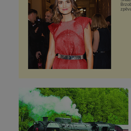
Brzob
zpěva
Inkog
natáč