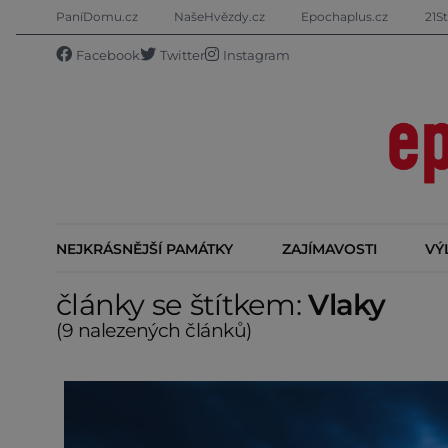
PaníDomu.cz
NašeHvězdy.cz
Epochaplus.cz
21St
Facebook
Twitter
Instagram
NEJKRÁSNĚJŠÍ PAMÁTKY
ZAJÍMAVOSTI
VÝ
články se štítkem:
Vlaky
(9 nalezených článků)