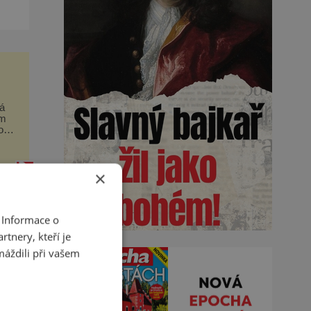
ako
á
em
nou
×
 Informace o
tnery, kteří je
máždili při vašem
ty