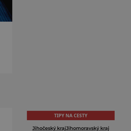
l?
kách
TIPY NA CESTY
Jihočeský kraj
Jihomoravský kraj