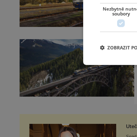
Nezbytně nutn
soubory
ZOBRAZIT P
Uteč
Snad 