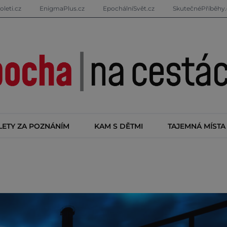
oleti.cz
EnigmaPlus.cz
EpochálníSvět.cz
SkutečnéPříběhy.
LETY ZA POZNÁNÍM
KAM S DĚTMI
TAJEMNÁ MÍSTA