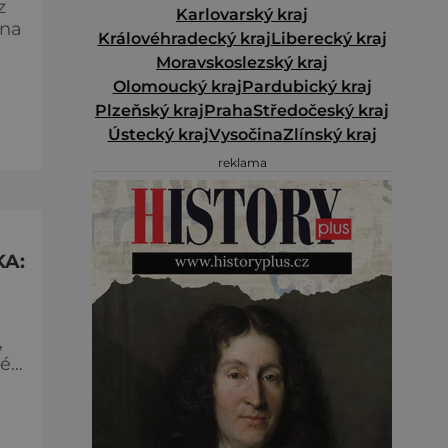
z
Karlovarský kraj
 na
Královéhradecký kraj
Liberecký kraj
Moravskoslezský kraj
Olomoucký kraj
Pardubický kraj
Plzeňský kraj
Praha
Středočeský kraj
ně
Ústecký kraj
Vysočina
Zlínský kraj
reklama
A:
,
vé