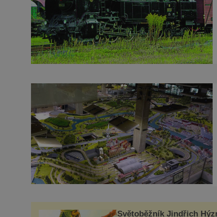
Světoběžník Jindřich Hýzr