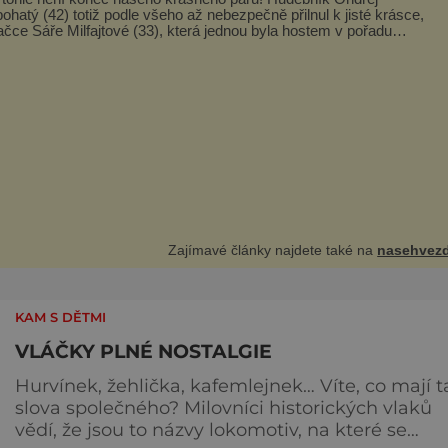
ohatý (42) totiž podle všeho až nebezpečně přilnul k jisté krásce,
čce Sáře Milfajtové (33), která jednou byla hostem v pořadu
nito, kde Ondřej účinkuje. Ondřej Brzobohatý (42). Hned po
ení prý za ní přišel s nabídkou, ž
Zajímavé články najdete také na
nasehvezd
KAM S DĚTMI
VLÁČKY PLNÉ NOSTALGIE
Hurvínek, žehlička, kafemlejnek… Víte, co mají t
slova společného? Milovníci historických vlaků
vědí, že jsou to názvy lokomotiv, na které se