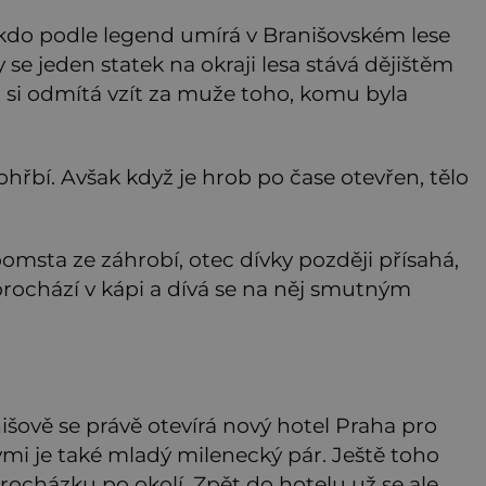
, kdo podle legend umírá v Branišovském lese
se jeden statek na okraji lesa stává dějištěm
ka si odmítá vzít za muže toho, komu byla
pohřbí. Avšak když je hrob po čase otevřen, tělo
omsta ze záhrobí, otec dívky později přísahá,
 prochází v kápi a dívá se na něj smutným
nišově se právě otevírá nový hotel Praha pro
ými je také mladý milenecký pár. Ještě toho
ocházku po okolí. Zpět do hotelu už se ale