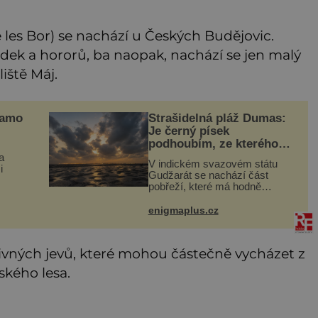
é les Bor) se nachází u Českých Budějovic.
hádek a hororů, ba naopak, nachází se jen malý
iště Máj.
samo
Strašidelná pláž Dumas:
Je černý písek
podhoubím, ze kterého
roste zlo?
a
V indickém svazovém státu
i
Gudžarát se nachází část
pobřeží, které má hodně
ani
temnou pověst. Jistě k tomu
rý je
přispívá i černý písek této
enigmaplus.cz
ruku.
pláže. Proč má pláž takové
netypické zbarvení? Nakolik
jsou pravdivé
ivných jevů, které mohou částečně vycházet z
ského lesa.