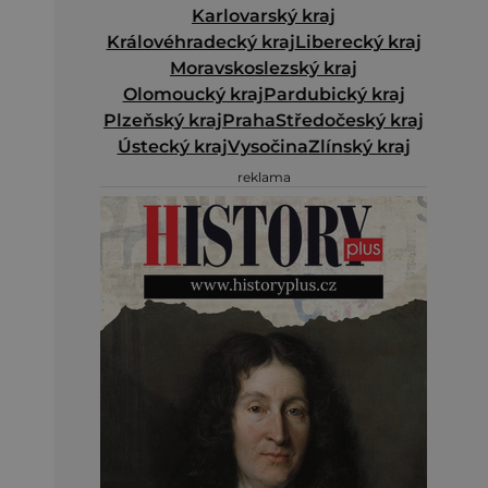
Karlovarský kraj
Královéhradecký kraj
Liberecký kraj
Moravskoslezský kraj
Olomoucký kraj
Pardubický kraj
Plzeňský kraj
Praha
Středočeský kraj
Ústecký kraj
Vysočina
Zlínský kraj
reklama