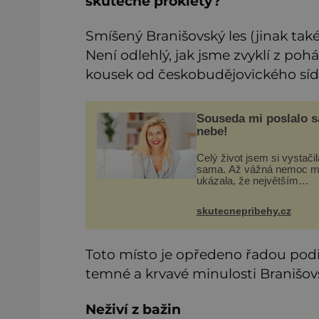
skutečně prokletý?
Smíšený Branišovský les (jinak tak
Není odlehlý, jak jsme zvyklí z po
kousek od českobudějovického sídl
Souseda mi poslalo 
nebe!
Celý život jsem si vystačil
sama. Až vážná nemoc m
ukázala, že největším
bohatstvím nejsou peníze 
vlastní byt, ale člověk, kte
skutecnepribehy.cz
ochotný podat pomocnou 
Vždycky jsem byla spíš
samotářka.
Toto místo je opředeno řadou pod
temné a krvavé minulosti Branišov
Neživí z bažin