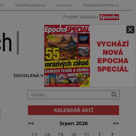
cz
TisíceReceptů.cz
iLuxus.cz
RezidenceOnline.cz
Projekt časopisu
×
DOVOLENÁ V ZAHRANIČÍ
KALENDÁŘ AKCÍ
KALENDÁŘ AKCÍ
!
<<
Srpen 2026
>>
27
28
29
30
31
1
2