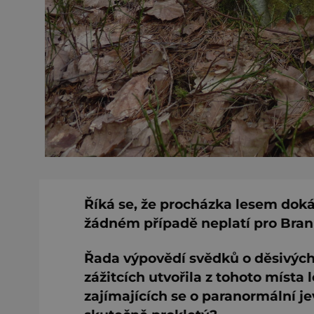
Říká se, že procházka lesem doká
žádném případě neplatí pro Braniš
Řada výpovědí svědků o děsivýc
zážitcích utvořila z tohoto místa
zajímajících se o paranormální je