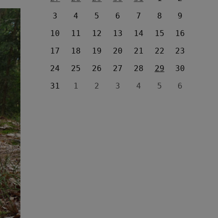
3
4
5
6
7
8
9
10
11
12
13
14
15
16
17
18
19
20
21
22
23
24
25
26
27
28
29
30
31
1
2
3
4
5
6