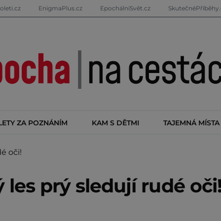
oleti.cz
EnigmaPlus.cz
EpochálníSvět.cz
SkutečnéPříběhy.
LETY ZA POZNÁNÍM
KAM S DĚTMI
TAJEMNÁ MÍSTA
é oči!
les prý sledují rudé oči