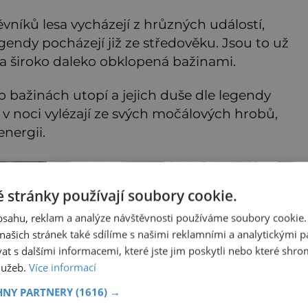
ěvníků lesa vycházejí z hrůzných událostí,
gendy pocházejí již ze středověku. Jsou to už
da široko daleko obklopená bažinami.
 bažinách utopí a jejich duše dle legendy
e v noci vylézají ze svých močálových hrobů,
energii.
 stránky používají soubory cookie.
obsahu, reklam a analýze návštěvnosti používáme soubory cookie.
ašich stránek také sdílíme s našimi reklamními a analytickými par
 s dalšími informacemi, které jste jim poskytli nebo které shro
služeb.
Více informací
HNY PARTNERY
(1616) →