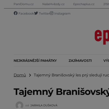
PaníDomu.cz
NašeHvězdy.cz
Epochaplus.cz
21St
Facebook
Twitter
Instagram
NEJKRÁSNĚJŠÍ PAMÁTKY
ZAJÍMAVOSTI
VÝ
Domů
Tajemný Branišovský les prý sledují rud
Tajemný Branišovský 
od
JARMILA DUŠKOVÁ