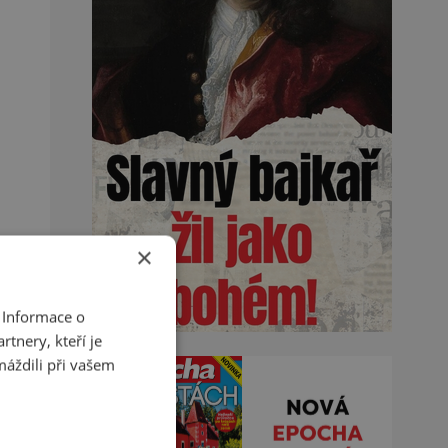
×
 Informace o
tnery, kteří je
máždili při vašem