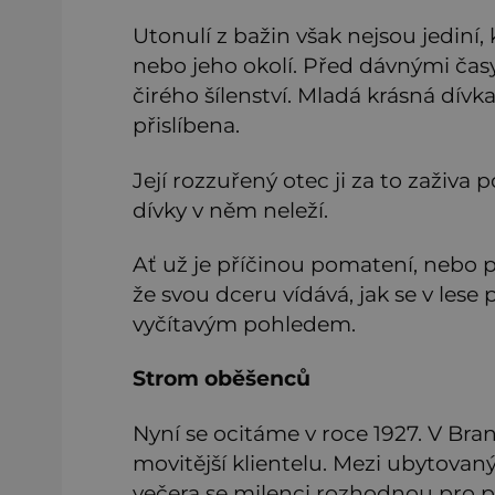
Utonulí z bažin však nejsou jediní
nebo jeho okolí. Před dávnými časy 
čirého šílenství. Mladá krásná dív
přislíbena.
Její rozzuřený otec ji za to zaživa 
dívky v něm neleží.
Ať už je příčinou pomatení, nebo p
že svou dceru vídává, jak se v lese
vyčítavým pohledem.
Strom oběšenců
Nyní se ocitáme v roce 1927. V Bra
movitější klientelu. Mezi ubytovan
večera se milenci rozhodnou pro pr