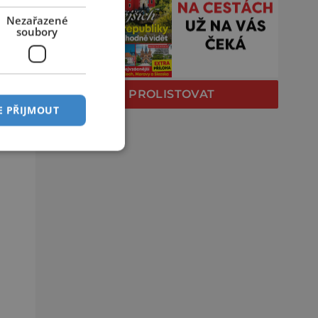
Nezařazené
soubory
PROLISTOVAT
E PŘIJMOUT