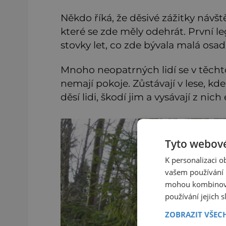
Někdo říká, že děsivé zážitky návšt
které se zde měly odehrát. První le
stovky let, co zde bývala malá osa
Mnoho neopatrných lidí se v těchto
nemají pokoje. Zůstávají v lese, kd
děsí lidi, škodí jim a vysávají z nich 
Tyto webové
K personalizaci 
vašem používání n
mohou kombinovat
používání jejich 
ZOBRAZIT VŠEC