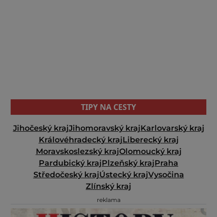
TIPY NA CESTY
Jihočeský kraj
Jihomoravský kraj
Karlovarský kraj
Královéhradecký kraj
Liberecký kraj
Moravskoslezský kraj
Olomoucký kraj
Pardubický kraj
Plzeňský kraj
Praha
Středočeský kraj
Ústecký kraj
Vysočina
Zlínský kraj
reklama