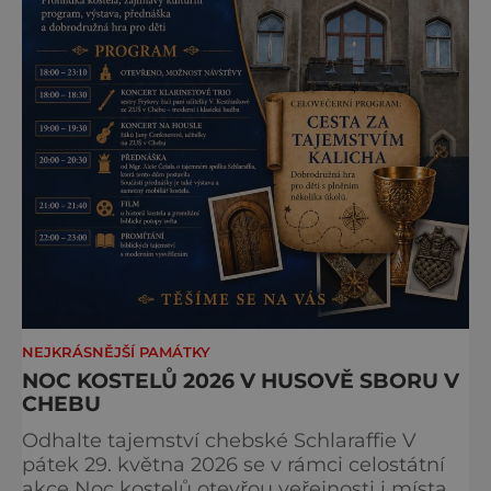
NEJKRÁSNĚJŠÍ PAMÁTKY
NOC KOSTELŮ 2026 V HUSOVĚ SBORU V
CHEBU
Odhalte tajemství chebské Schlaraffie V
pátek 29. května 2026 se v rámci celostátní
akce Noc kostelů otevřou veřejnosti i místa,