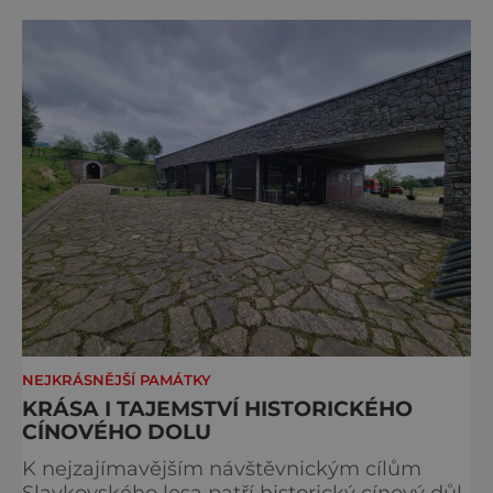
židovský svatostánek. Autorem modelu je
Bohuslav Karban z Aše. Připomeňme si nyní
některé události spojené s touto významnou
stavbou. [gallery ids="917
NEJKRÁSNĚJŠÍ PAMÁTKY
KRÁSA I TAJEMSTVÍ HISTORICKÉHO
CÍNOVÉHO DOLU
K nejzajímavějším návštěvnickým cílům
Slavkovského lesa patří historický cínový důl