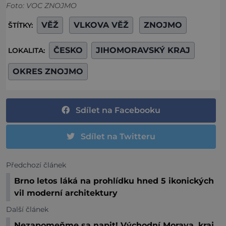
Foto: VOC ZNOJMO
VĚŽ
VLKOVA VĚŽ
ZNOJMO
ŠTÍTKY:
ČESKO
JIHOMORAVSKÝ KRAJ
LOKALITA:
OKRES ZNOJMO
Sdílet na Facebooku
Sdílet na Twitteru
Předchozí článek
Brno letos láká na prohlídku hned 5 ikonických
vil moderní architektury
Další článek
Nezapomeňme sa napit! Východní Morava, kraj