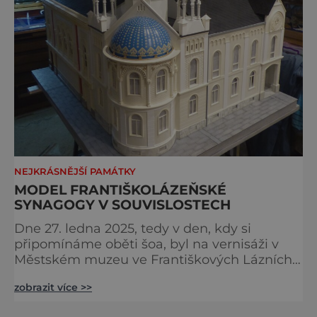
NEJKRÁSNĚJŠÍ PAMÁTKY
MODEL FRANTIŠKOLÁZEŇSKÉ
SYNAGOGY V SOUVISLOSTECH
Dne 27. ledna 2025, tedy v den, kdy si
připomínáme oběti šoa, byl na vernisáži v
Městském muzeu ve Františkových Lázních
představen model synagogy, která byla
zobrazit více >>
nacisty zničena v roce 1938. Do lázeňského
města se tak více než symbolicky vrátil