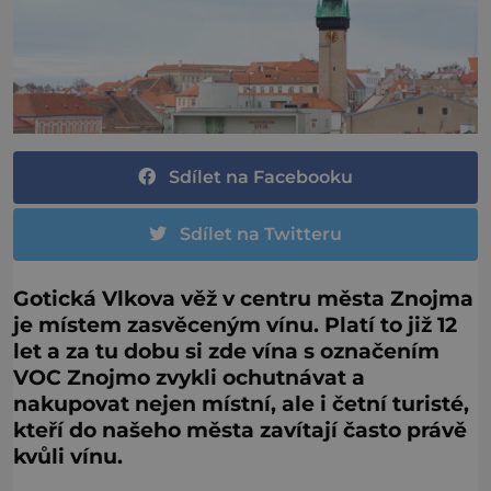
Sdílet na Facebooku
Sdílet na Twitteru
Gotická Vlkova věž v centru města Znojma
je místem zasvěceným vínu. Platí to již 12
let a za tu dobu si zde vína s označením
VOC Znojmo zvykli ochutnávat a
nakupovat nejen místní, ale i četní turisté,
kteří do našeho města zavítají často právě
kvůli vínu.