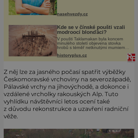
možná mnohem víc než jen touha
posvětit čirou lásku! Vynořily se
nasehvezdy.cz
Kde se v čínské poušti vzali
modroocí blonďáci?
V poušti Taklamakan byla koncem
minulého století objevena stovka
hrobů s téměř netknutými mumiemi.
Všichni mrtví byli pohřbeni s úctou a
historyplus.cz
četnými milodary. Asi nejvíc přitom
vědce zaujal hrob tříměsíčn
Z něj lze za jasného počasí spatřit výběžky
Českomoravské vrchoviny na severozápadě,
Pálavské vrchy na jihovýchodě, a dokonce i
vzdálené vrcholky rakouských Alp. Tuto
vyhlídku návštěvníci letos ocení také
z důvodu rekonstrukce a uzavření radniční
věže.