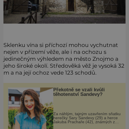
Sklenku vína si příchozí mohou vychutnat
nejen v přízemí věže, ale i na ochozu s
jedinečným výhledem na město Znojmo a
jeho široké okolí. Středověká věž je vysoká 32
m a na její ochoz vede 123 schodů.
Překotně se vzali kvůli
těhotenství Sandevy?
Za náhlým, tajným uzavřením sňatku
herečky Sary Sandevy (29) a herce
Jakuba Prachaře (42), známých ze
seriálu Jakub a Sara, se skrývá