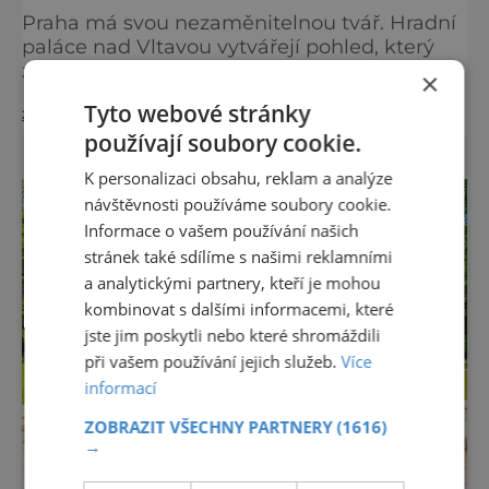
Praha má svou nezaměnitelnou tvář. Hradní
paláce nad Vltavou vytvářejí pohled, který
zná celý svět. Je to obraz, který okouzluje po
×
staletí a nikdy nezevšední. Neexistuje snad
Tyto webové stránky
zobrazit více >>
jediný Čech, který by ho neznal. Pražský hrad
používají soubory cookie.
se objevuje na pohlednicích, ve filmech i na
fotkách. A kdo si plánuje výlet do naší
K personalizaci obsahu, reklam a analýze
metropole, má ho na seznamu mí
návštěvnosti používáme soubory cookie.
Informace o vašem používání našich
stránek také sdílíme s našimi reklamními
a analytickými partnery, kteří je mohou
kombinovat s dalšími informacemi, které
jste jim poskytli nebo které shromáždili
při vašem používání jejich služeb.
Více
informací
ZOBRAZIT VŠECHNY PARTNERY
(1616)
→