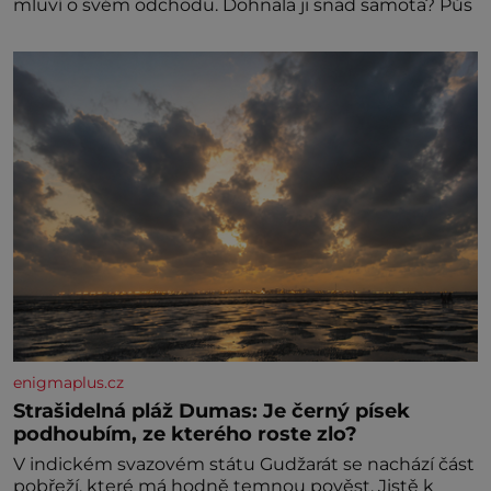
mluví o svém odchodu. Dohnala ji snad samota? Půs
enigmaplus.cz
Strašidelná pláž Dumas: Je černý písek
podhoubím, ze kterého roste zlo?
V indickém svazovém státu Gudžarát se nachází část
pobřeží, které má hodně temnou pověst. Jistě k